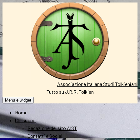
Vai
al
contenuto
Associazione Italiana Studi Tolkieniani
Tutto su J.R.R. Tolkien
Menu e widget
Home
Chi siamo
Redazione del sito AIST
Contatti e Social