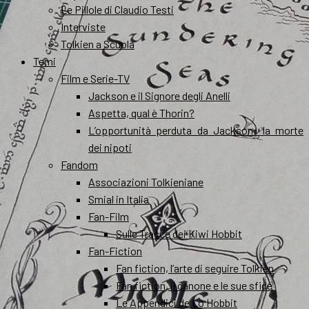
Le Pillole di Claudio Testi
Interviste
Tolkien a Scuola
Temi
Film e Serie-TV
Jackson e il Signore degli Anelli
Aspetta, qual è Thorin?
L’opportunità perduta da Jackson: la morte
dei nipoti
Fandom
Associazioni Tolkieniane
Smial in Italia
Fan-Film
Sulle Tracce dei Kiwi Hobbit
Fan-Fiction
Fan fiction, l’arte di seguire Tolkien
Fan fiction, il canone e le sue sfide
Le Appendici de Lo Hobbit