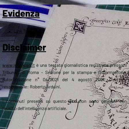
Evidenza
Link Tree – AIST
Disclaimer
www.jrrtolkien.it
è una testata giornalistica registrata presso il
Tribunale di Roma - Sezione per la stampa e l’informazione,
autorizzazione n° 04/2021 del 4 agosto 2021. Direttore
responsabile: Roberto Arduini.
I contenuti presenti su questo sito non sono generati con
l'ausilio dell'intelligenza artificiale.