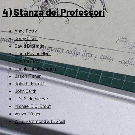
4) Stanza dei Professori
Anne Petty
Corey Olsen
David Bratman
Diana Pavlac Glyer
Dimitra Fimi
Douglas A. Anderson
Jason Fisher
John D. Rateliff
John Garth
L.M. Gildersleeve
Michael D.C. Drout
Verlyn Flieger
W. G. Hammond & C. Scull