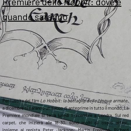
Première dello
Hobbit
: dove e
quando saranno
Per l’uscita del film
Lo Hobbit: la battaglia delle cinque armate
,
a dicembre ci saranno un sacco di anteprime in tutto il mondo. La
Première mondiale si terrà lunedì 1 dicembre a Londra. Sul red
carpet, che inizierà alle 18:30, sono molti gli ospiti attesi,
insieme al regista Peter Jackson: Martin Freeman, Richard