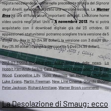
regista neozelandese, come nella precedente trilogia del
Signore
degli Anelli
, avrebbe realizzato una versione estesa. La
Warner
Bros
ha ora diffuso alcuni importanti dettagli. L’edizione home
video uscirà negli Stati Uniti il
5 novembre 2013
. Ma si potrà
acquistarlo con il download digitale già dal 23 ottobre. Gli
appassionati statunitensi potranno scegliere tra la versione da 5
dischi Blu-Ray in 3D (54.98 dollari), la versione con 3 dischi Blu-
Ray (35.99 dollari) oppure la versione da 5 Dvd (34.99 dollari).
…
Scritto
Autore
Categorie
2013-07-31
2013-10-28
Roberto Arduini
Archivio delle news
,
Lo
il
Tag
Hobbit (film)
Andy Serkis
,
Cate Blanchett
,
Christopher Lee
,
Elijah
Wood
,
Evangeline Lilly
,
Hugo Weaving
,
Ian Holm
,
Ian McKellen
,
Luke Evans
,
Martin Freeman
,
New Line Cinema
,
Orlando Bloom
,
su
Peter Jackson
,
Richard Armitage
,
Warner Bros
4 commenti
Lo
Hobbit
La Desolazione di Smaug: ecco
il