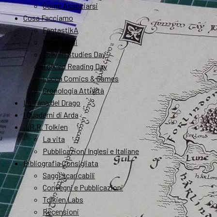
Come Associarsi
Cosa Facciamo
FantastikA
Mitopoiesi
Tolkien Studies Day
Tolkien Reading Day
Lucca Comics & Games
Cronologia Attività
La Tana del Drago
I Quaderni di Arda
J.R.R. Tolkien
La vita
Pubblicazioni Inglesi e Italiane
Bibliografia Consigliata
Saggi scaricabili
Convegni e Pubblicazioni
Tolkien Labs
Recensioni