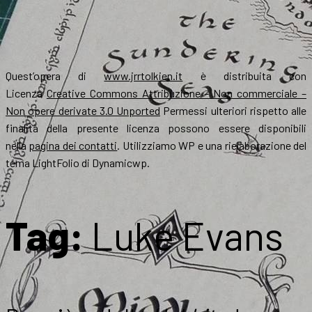
Quest’opera di
www.jrrtolkien.it
è distribuita con
Licenza
Creative Commons Attribuzione – Non commerciale –
Non opere derivate 3.0 Unported
Permessi ulteriori rispetto alle
finalità della presente licenza possono essere disponibili
nella
pagina dei contatti
. Utilizziamo WP e una rielaborazione del
tema LightFolio di Dynamicwp.
Tag:
Luke Evans