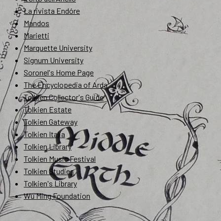
La rivista Endóre
Mandos
Marietti
Marquette University
Signum University
Soronel's Home Page
The Encyclopedia of Arda
Tolkien Collector's Guide
Tolkien Estate
Tolkien Gateway
Tolkien Italia
Tolkien Library
Tolkien Music Festival
Tolkien Studies
Tolkien's Library
Wu Ming Foundation