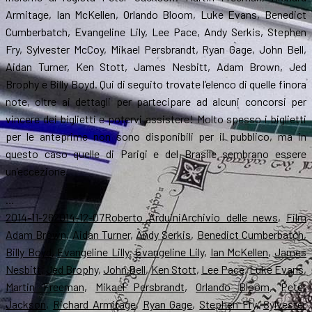
Armitage, Ian McKellen, Orlando Bloom, Luke Evans, Benedict
Cumberbatch, Evangeline Lily, Lee Pace, Andy Serkis, Stephen
Fry, Sylvester McCoy, Mikael Persbrandt, Ryan Gage, John Bell,
Aidan Turner, Ken Stott, James Nesbitt, Adam Brown, Jed
Brophy e Billy Boyd. Qui di seguito trovate l’elenco di quelle finora
note, oltre ai dettagli per partecipare ad alcuni concorsi per
vincere dei biglietti e potervi assistere! Molto spesso i biglietti
per le anteprime non sono disponibili per il pubblico, ma in
questo caso quelle di Parigi e del Brasile sembrano essere
un’eccezione.
…
Scritto
Autore
Categorie
T
2014-11-26
2014-12-07
Roberto Arduini
Archivio delle news
,
Film
il
Adam Brown
,
Aidan Turner
,
Andy Serkis
,
Benedict Cumberbatch
,
Billy Boyd
,
Evangeline Lilly
,
Evangeline Lily
,
Ian McKellen
,
James
Nesbitt
,
Jed Brophy
,
John Bell
,
Ken Stott
,
Lee Pace
,
Luke Evans
,
Martin Freeman
,
Mikael Persbrandt
,
Orlando Bloom
,
Peter
Jackson
,
Richard Armitage
,
Ryan Gage
,
Stephen Fry
,
Sylvester