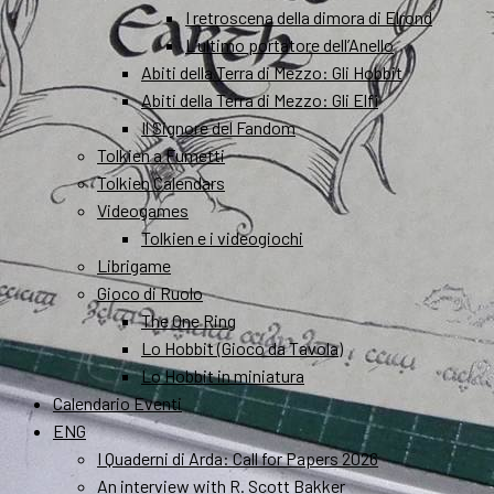
I retroscena della dimora di Elrond
L’ultimo portatore dell’Anello
Abiti della Terra di Mezzo: Gli Hobbit
Abiti della Terra di Mezzo: Gli Elfi
Il Signore del Fandom
Tolkien a Fumetti
Tolkien Calendars
Videogames
Tolkien e i videogiochi
Librigame
Gioco di Ruolo
The One Ring
Lo Hobbit (Gioco da Tavola)
Lo Hobbit in miniatura
Calendario Eventi
ENG
I Quaderni di Arda: Call for Papers 2026
An interview with R. Scott Bakker