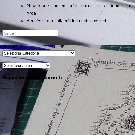
New Issue and editorial format for «I Quaderni di
Arda»
Receiver of a Tolkien’s letter discovered
Ricerca
per:
Categorie
Mappa dei prossimi eventi: