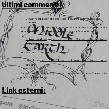
Ultimi commenti:
Giovanni
su
Il Signore degli Anelli, quale edizione leggere?
2026-08-10
Ciao! Sono nuovissimo a Tolkien e vorrei cominciare a leggere le sue
opere, partendo ovviamente dalla compagnia dell'anello. Ormai il…
Roberto Arduini
su
Lettera di Tolkien, Crickhowell vince l’asta
e fa un appello
2026-07-20
Ora è sistemato. Grazie mille!
Daniela
su
Lettera di Tolkien, Crickhowell vince l’asta e fa un
appello
2026-07-20
Salve a tutti, ho provato a cliccare sul link della raccolta fondi ma mi dice
che non esiste. Grazie
Link esterni
: