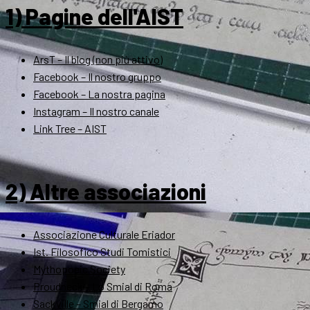
1) Pagine dell'AIST
ArsT – Il blog (non più attivo)
Facebook – Il nostro gruppo
Facebook – La nostra pagina
Instagram – Il nostro canale
Link Tree – AIST
2) Altre associazioni
Associazione Culturale Eriador
Ist. Filosofico Studi Tomistici
Mythopoeic Society
Proudneck – Lo Smial di Roma
Sackville – Smial di Bergamo