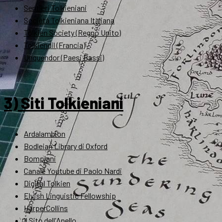
Sentieri Tolkieniani
Società Tolkieniana Italiana
Tolkien Society (Regno Unito)
Tolkiendil (Francia)
Unquendor (Paesi Bassi)
3) Siti Tolkieniani
Ardalambion
Bodleian Library di Oxford
Bompiani
Canale Youtube di Paolo Nardi
Digital Tolkien
Elvish Linguistic Fellowship
HarperCollins
Il Sito dell'Anello