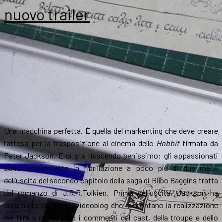
arm
nuovo trailer
dif
il
nu
trai
Una macchina perfetta. È quella del markenting che deve creare
l’attesa per la trasposizione al cinema dello
Hobbit
firmata da
Peter Jackson. E ci sta riuscendo benissimo: gli appassionati
sono letteramente in fibrillazione a poco più di due mese
dell’uscita del secondo capitolo della saga di Bilbo Baggins tratta
dal romanzo di J.R.R.Tolkien. Prima dell’uscita, Jackson ha
distribuito online dei videoblog che raccontano la realizzazione
del film e raccolgono i commenti del cast, della troupe e dello