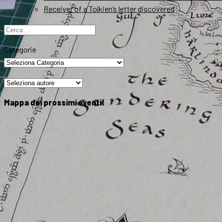
Receiver of a Tolkien’s letter discovered
Ricerca
per:
Categorie
Mappa dei prossimi eventi: