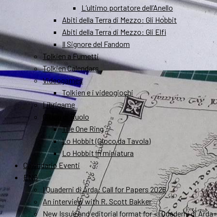
L’ultimo portatore dell’Anello
Abiti della Terra di Mezzo: Gli Hobbit
Abiti della Terra di Mezzo: Gli Elfi
Il Signore del Fandom
Tolkien a Fumetti
Tolkien Calendars
Videogames
Tolkien e i videogiochi
Librigame
Gioco di Ruolo
The One Ring
Lo Hobbit (Gioco da Tavola)
Lo Hobbit in miniatura
Calendario Eventi
ENG
I Quaderni di Arda: Call for Papers 2026
An interview with R. Scott Bakker
New Issue and editorial format for «I Quaderni di Arda