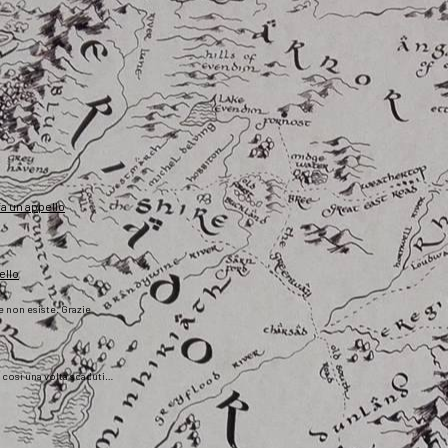
fa un appello
ello
he non esiste. Grazie
), così una volta scaduti…