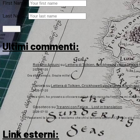
First Name:
Last Name:
Ultimi commenti:
Roberto Arduini
su
Lettera di Tolkien, Crickhowell vince l’asta e 
2026-07-20
Ora è sistemato. Grazie mille!
Daniela
su
Lettera di Tolkien, Crickhowell vince l’asta e fa un app
2026-07-20
Salve a tutti, ho provato a cliccare sul link della raccolta fondi ma mi dice c
Gipsoteco
su
Tre anni con Fatica… Lost in translation
2026-07-10
Passatemi la battuta: e lasciamo che chi si lamenta aspetti il 2043 (o giù di lì
Link esterni
: