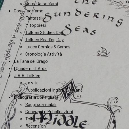
Come Associarsi
Cosa Facciamo
FantastikA
Mitopoiesi
Tolkien Studies Day
Tolkien Reading Day
Lucca Comics & Games
Cronologia Attività
La Tana del Drago
I Quaderni di Arda
J.R.R. Tolkien
La vita
Pubblicazioni Inglesi e Italiane
Bibliografia Consigliata
Saggi scaricabili
Convegni e Pubblicazioni
Tolkien Labs
Recensioni