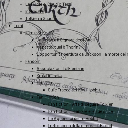
Le Pillole di Claudio Testi
Interviste
Tolkien a Scuola
Temi
Film e Serie-TV
Jackson e il Signore degli Anelli
Aspetta, qual è Thorin?
L’opportunità perduta da Jackson: la morte dei 
Fandom
Associazioni Tolkieniane
Smial in Italia
Fan-Film
Sulle Tracce dei Kiwi Hobbit
Fan-Fiction
Fan fiction, l’arte di seguire Tolkien
Fan fiction, il canone e le sue sfide
Le Appendici de Lo Hobbit
I retroscena della dimora di Elrond