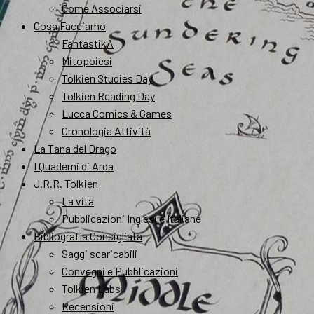
Come Associarsi
Cosa Facciamo
FantastikA
Mitopoiesi
Tolkien Studies Day
Tolkien Reading Day
Lucca Comics & Games
Cronologia Attività
La Tana del Drago
I Quaderni di Arda
J.R.R. Tolkien
La vita
Pubblicazioni Inglesi e Italiane
Bibliografia Consigliata
Saggi scaricabili
Convegni e Pubblicazioni
Tolkien Labs
Recensioni