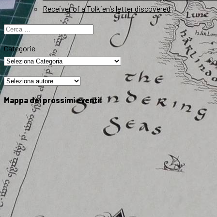
Receiver of a Tolkien’s letter discovered
Ricerca
per:
Categorie
Mappa dei prossimi eventi: