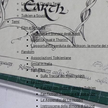
Le Pillole di Claudio Testi
Interviste
Tolkien a Scuola
Temi
Film e Serie-TV
Jackson e il Signore degli Anelli
Aspetta, qual è Thorin?
L’opportunità perduta da Jackson: la morte dei 
Fandom
Associazioni Tolkieniane
Smial in Italia
Fan-Film
Sulle Tracce dei Kiwi Hobbit
Fan-Fiction
Fan fiction, l’arte di seguire Tolkien
Fan fiction, il canone e le sue sfide
Le Appendici de Lo Hobbit
I retroscena della dimora di Elrond