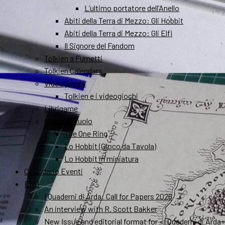
L’ultimo portatore dell’Anello
Abiti della Terra di Mezzo: Gli Hobbit
Abiti della Terra di Mezzo: Gli Elfi
Il Signore del Fandom
Tolkien a Fumetti
Tolkien Calendars
Videogames
Tolkien e i videogiochi
Librigame
Gioco di Ruolo
The One Ring
Lo Hobbit (Gioco da Tavola)
Lo Hobbit in miniatura
Calendario Eventi
ENG
I Quaderni di Arda: Call for Papers 2026
An interview with R. Scott Bakker
New Issue and editorial format for «I Quaderni di Arda