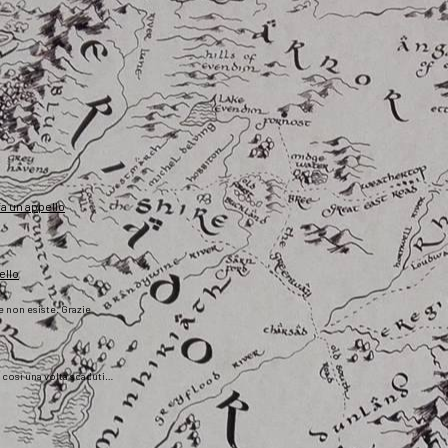
fa un appello
ello
he non esiste. Grazie
), così una volta scaduti…