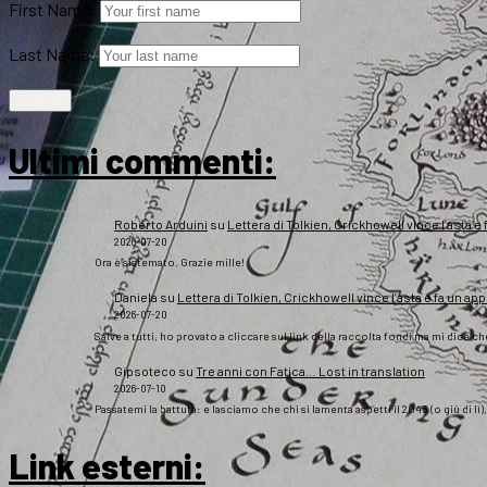
First Name:
Last Name:
Ultimi commenti:
Roberto Arduini
su
Lettera di Tolkien, Crickhowell vince l’asta e 
2026-07-20
Ora è sistemato. Grazie mille!
Daniela
su
Lettera di Tolkien, Crickhowell vince l’asta e fa un app
2026-07-20
Salve a tutti, ho provato a cliccare sul link della raccolta fondi ma mi dice c
Gipsoteco
su
Tre anni con Fatica… Lost in translation
2026-07-10
Passatemi la battuta: e lasciamo che chi si lamenta aspetti il 2043 (o giù di lì
Link esterni
: