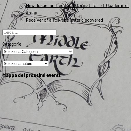
New Issue and editorial format for «I Quaderni di
Arda»
Receiver of a Tolkien’s letter discovered
Ricerca
per:
Categorie
Mappa dei prossimi eventi: