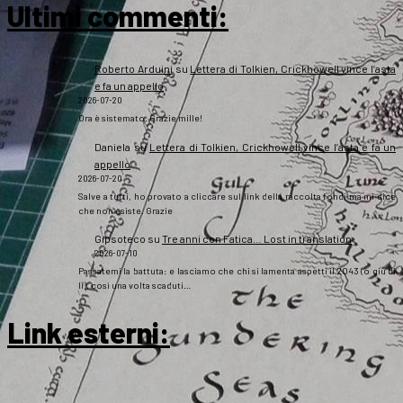
Ultimi commenti:
Roberto Arduini
su
Lettera di Tolkien, Crickhowell vince l’asta
e fa un appello
2026-07-20
Ora è sistemato. Grazie mille!
Daniela
su
Lettera di Tolkien, Crickhowell vince l’asta e fa un
appello
2026-07-20
Salve a tutti, ho provato a cliccare sul link della raccolta fondi ma mi dice
che non esiste. Grazie
Gipsoteco
su
Tre anni con Fatica… Lost in translation
2026-07-10
Passatemi la battuta: e lasciamo che chi si lamenta aspetti il 2043 (o giù di
lì), così una volta scaduti…
Link esterni
: