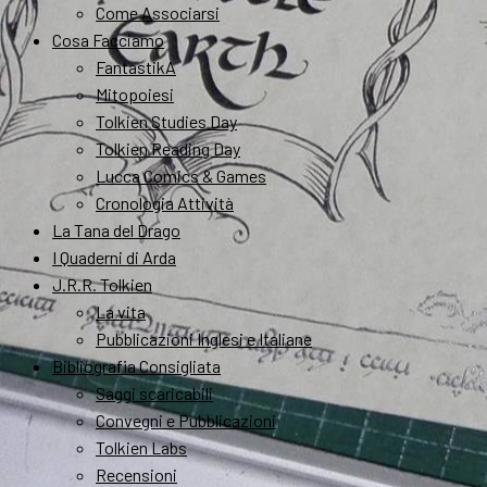
Come Associarsi
Cosa Facciamo
FantastikA
Mitopoiesi
Tolkien Studies Day
Tolkien Reading Day
Lucca Comics & Games
Cronologia Attività
La Tana del Drago
I Quaderni di Arda
J.R.R. Tolkien
La vita
Pubblicazioni Inglesi e Italiane
Bibliografia Consigliata
Saggi scaricabili
Convegni e Pubblicazioni
Tolkien Labs
Recensioni