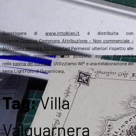
Quest’opera di
www.jrrtolkien.it
è distribuita con
Licenza
Creative Commons Attribuzione – Non commerciale –
Non opere derivate 3.0 Unported
Permessi ulteriori rispetto alle
finalità della presente licenza possono essere disponibili
nella
pagina dei contatti
. Utilizziamo WP e una rielaborazione del
tema LightFolio di Dynamicwp.
Tag:
Villa
Valguarnera