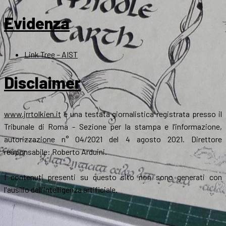
Evidenza
Link Tree – AIST
Disclaimer
www.jrrtolkien.it
è una testata giornalistica registrata presso il
Tribunale di Roma - Sezione per la stampa e l’informazione,
autorizzazione n° 04/2021 del 4 agosto 2021. Direttore
responsabile: Roberto Arduini.
I contenuti presenti su questo sito non sono generati con
l'ausilio dell'intelligenza artificiale.