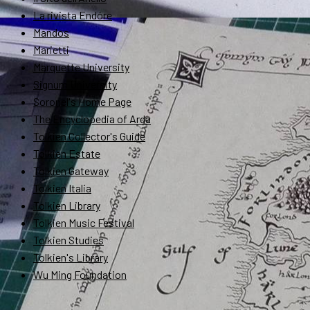
La rivista Endóre
Mandos
Marietti
Marquette University
Signum University
Soronel's Home Page
The Encyclopedia of Arda
Tolkien Collector's Guide
Tolkien Estate
Tolkien Gateway
Tolkien Italia
Tolkien Library
Tolkien Music Festival
Tolkien Studies
Tolkien's Library
Wu Ming Foundation