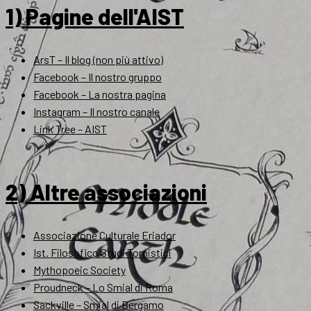
1) Pagine dell'AIST
ArsT – Il blog (non più attivo)
Facebook – Il nostro gruppo
Facebook – La nostra pagina
Instagram – Il nostro canale
Link Tree – AIST
2) Altre associazioni
Associazione Culturale Eriador
Ist. Filosofico Studi Tomistici
Mythopoeic Society
Proudneck – Lo Smial di Roma
Sackville – Smial di Bergamo