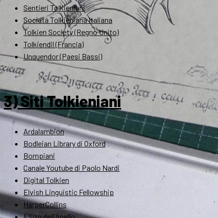
Sentieri Tolkieniani
Società Tolkieniana Italiana
Tolkien Society (Regno Unito)
Tolkiendil (Francia)
Unquendor (Paesi Bassi)
3) Siti Tolkieniani
Ardalambion
Bodleian Library di Oxford
Bompiani
Canale Youtube di Paolo Nardi
Digital Tolkien
Elvish Linguistic Fellowship
HarperCollins
Il Sito dell'Anello