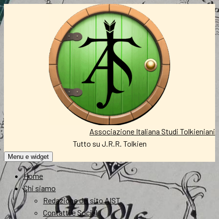
Vai
al
contenuto
Associazione Italiana Studi Tolkieniani
Tutto su J.R.R. Tolkien
Menu e widget
Home
Chi siamo
Redazione del sito AIST
Contatti e Social