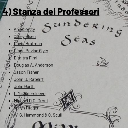
4) Stanza dei Professori
Anne Petty
Corey Olsen
David Bratman
Diana Pavlac Glyer
Dimitra Fimi
Douglas A. Anderson
Jason Fisher
John D. Rateliff
John Garth
L.M. Gildersleeve
Michael D.C. Drout
Verlyn Flieger
W. G. Hammond & C. Scull