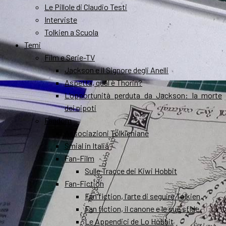
Le Pillole di Claudio Testi
Interviste
Tolkien a Scuola
Temi
Film e Serie-TV
Jackson e il Signore degli Anelli
Aspetta, qual è Thorin?
L’opportunità perduta da Jackson: la morte
dei nipoti
Fandom
Associazioni Tolkieniane
Smial in Italia
Fan-Film
Sulle Tracce dei Kiwi Hobbit
Fan-Fiction
Fan fiction, l’arte di seguire Tolkien
Fan fiction, il canone e le sue sfide
Le Appendici de Lo Hobbit