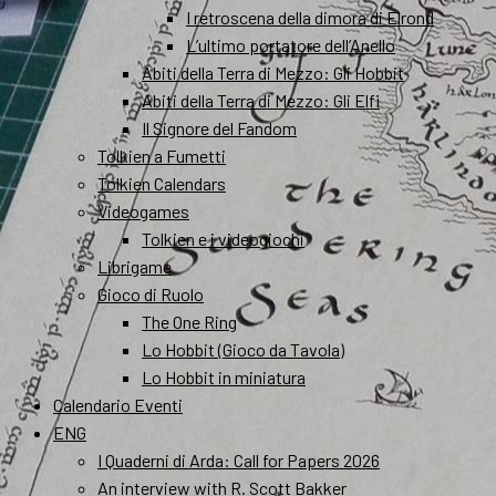
I retroscena della dimora di Elrond
L’ultimo portatore dell’Anello
Abiti della Terra di Mezzo: Gli Hobbit
Abiti della Terra di Mezzo: Gli Elfi
Il Signore del Fandom
Tolkien a Fumetti
Tolkien Calendars
Videogames
Tolkien e i videogiochi
Librigame
Gioco di Ruolo
The One Ring
Lo Hobbit (Gioco da Tavola)
Lo Hobbit in miniatura
Calendario Eventi
ENG
I Quaderni di Arda: Call for Papers 2026
An interview with R. Scott Bakker