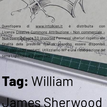
Quest’opera di
www.jrrtolkien.it
è distribuita con
Licenza
Creative Commons Attribuzione – Non commerciale –
Non opere derivate 3.0 Unported
Permessi ulteriori rispetto alle
finalità della presente licenza possono essere disponibili
nella
pagina dei contatti
. Utilizziamo WP e una rielaborazione del
tema LightFolio di Dynamicwp.
Tag:
William
James Sherwood