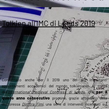
Tolkien all’IMC di Leeds 2019
Confermato anche per il 2019 uno dei più importanti
appuntamenti accademici del mondo tolkieniano: si tratta
dell’
International Medieval Congress di Leeds
, che
per il
quinto anno consecutivo
propone, grazie all’operato della
dottoressa
Dimitra Fimi
, una serie di interventi incentrati sul