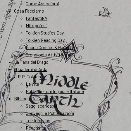
Come Associarsi
Cosa Facciamo
FantastikA
Mitopoiesi
Tolkien Studies Day
Tolkien Reading Day
Lucca Comics & Games
Cronologia Attività
La Tana del Drago
I Quaderni di Arda
J.R.R. Tolkien
La vita
Pubblicazioni Inglesi e Italiane
Bibliografia Consigliata
Saggi scaricabili
Convegni e Pubblicazioni
Tolkien Labs
Recensioni