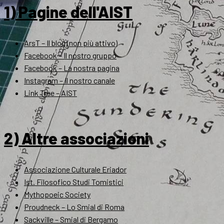
1) Pagine dell'AIST
ArsT – Il blog (non più attivo)
Facebook – Il nostro gruppo
Facebook – La nostra pagina
Instagram – Il nostro canale
Link Tree – AIST
2) Altre associazioni
Associazione Culturale Eriador
Ist. Filosofico Studi Tomistici
Mythopoeic Society
Proudneck – Lo Smial di Roma
Sackville – Smial di Bergamo