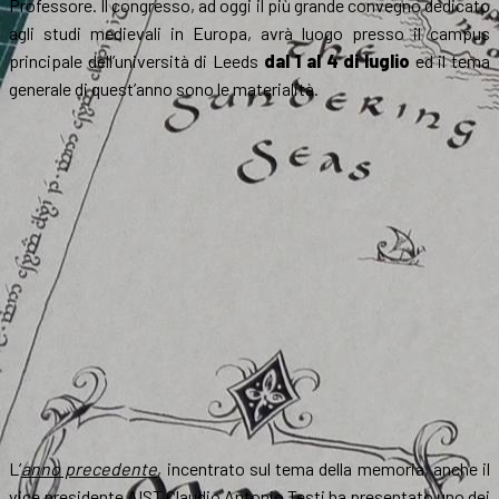
Professore. Il congresso, ad oggi il più grande convegno dedicato
agli studi medievali in Europa, avrà luogo presso il campus
principale dell’università di Leeds
dal 1 al 4 di luglio
ed il tema
generale di quest’anno sono le materialità.
L’
anno precedente
, incentrato sul tema della memoria, anche il
vice presidente AIST Claudio Antonio Testi ha presentato uno dei