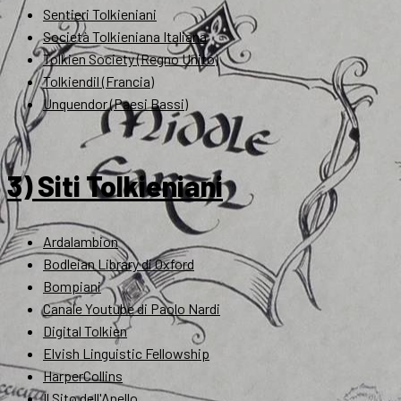
Sentieri Tolkieniani
Società Tolkieniana Italiana
Tolkien Society (Regno Unito)
Tolkiendil (Francia)
Unquendor (Paesi Bassi)
3) Siti Tolkieniani
Ardalambion
Bodleian Library di Oxford
Bompiani
Canale Youtube di Paolo Nardi
Digital Tolkien
Elvish Linguistic Fellowship
HarperCollins
Il Sito dell'Anello