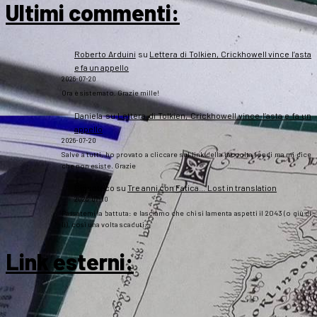
Ultimi commenti:
Roberto Arduini
su
Lettera di Tolkien, Crickhowell vince l’asta
e fa un appello
2026-07-20
Ora è sistemato. Grazie mille!
Daniela
su
Lettera di Tolkien, Crickhowell vince l’asta e fa un
appello
2026-07-20
Salve a tutti, ho provato a cliccare sul link della raccolta fondi ma mi dice
che non esiste. Grazie
Gipsoteco
su
Tre anni con Fatica… Lost in translation
2026-07-10
Passatemi la battuta: e lasciamo che chi si lamenta aspetti il 2043 (o giù di
lì), così una volta scaduti…
Link esterni
: