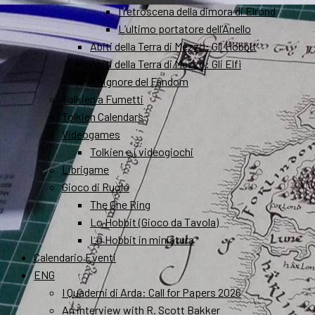
I retroscena della dimora di Elrond
L’ultimo portatore dell’Anello
Abiti della Terra di Mezzo: Gli Hobbit
Abiti della Terra di Mezzo: Gli Elfi
Il Signore del Fandom
Tolkien a Fumetti
Tolkien Calendars
Videogames
Tolkien e i videogiochi
Librigame
Gioco di Ruolo
The One Ring
Lo Hobbit (Gioco da Tavola)
Lo Hobbit in miniatura
Calendario Eventi
ENG
I Quaderni di Arda: Call for Papers 2026
An interview with R. Scott Bakker