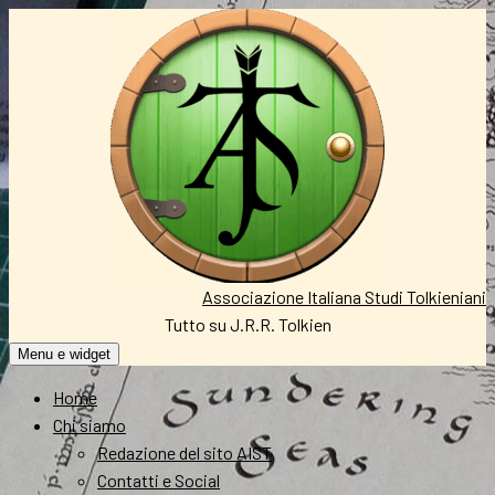
Vai
al
contenuto
Associazione Italiana Studi Tolkieniani
Tutto su J.R.R. Tolkien
Menu e widget
Home
Chi siamo
Redazione del sito AIST
Contatti e Social