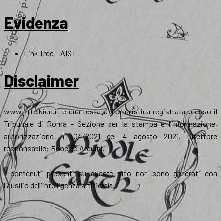
Evidenza
Link Tree – AIST
Disclaimer
www.jrrtolkien.it
è una testata giornalistica registrata presso il
Tribunale di Roma - Sezione per la stampa e l’informazione,
autorizzazione n° 04/2021 del 4 agosto 2021. Direttore
responsabile: Roberto Arduini.
I contenuti presenti su questo sito non sono generati con
l'ausilio dell'intelligenza artificiale.