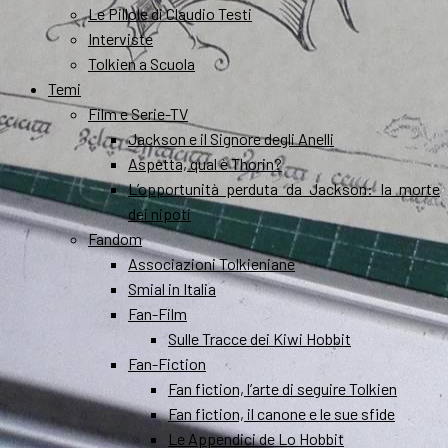
Le Pillole di Claudio Testi
Interviste
Tolkien a Scuola
Temi
Film e Serie-TV
Jackson e il Signore degli Anelli
Aspetta, qual è Thorin?
L’opportunità perduta da Jackson: la morte
dei nipoti
Fandom
Associazioni Tolkieniane
Smial in Italia
Fan-Film
Sulle Tracce dei Kiwi Hobbit
Fan-Fiction
Fan fiction, l’arte di seguire Tolkien
Fan fiction, il canone e le sue sfide
Le Appendici de Lo Hobbit