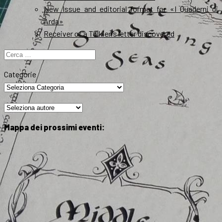
New Issue and editorial format for «I Quaderni di
Arda»
Receiver of a Tolkien’s letter discovered
Ricerca
per:
Categorie
Mappa dei prossimi eventi: