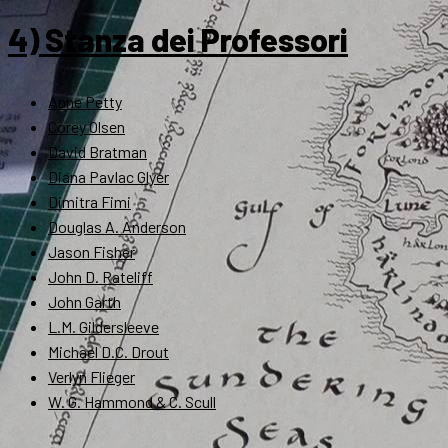
4) Stanza dei Professori
Anne Petty
Corey Olsen
David Bratman
Diana Pavlac Glyer
Dimitra Fimi
Douglas A. Anderson
Jason Fisher
John D. Rateliff
John Garth
L.M. Gildersleeve
Michael D.C. Drout
Verlyn Flieger
W. G. Hammond & C. Scull