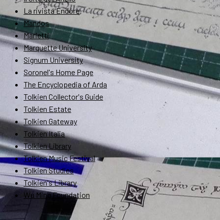
La rivista Endóre
Mandos
Marietti
Marquette University
Signum University
Soronel's Home Page
The Encyclopedia of Arda
Tolkien Collector's Guide
Tolkien Estate
Tolkien Gateway
Tolkien Italia
Tolkien Library
Tolkien Music Festival
Tolkien Studies
Tolkien's Library
Wu Ming Foundation