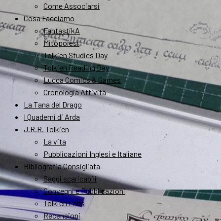
Come Associarsi
Cosa Facciamo
FantastikA
Mitopoiesi
Tolkien Studies Day
Tolkien Reading Day
Lucca Comics & Games
Cronologia Attività
La Tana del Drago
I Quaderni di Arda
J.R.R. Tolkien
La vita
Pubblicazioni Inglesi e Italiane
Bibliografia Consigliata
Saggi scaricabili
Convegni e Pubblicazioni
Tolkien Labs
Recensioni