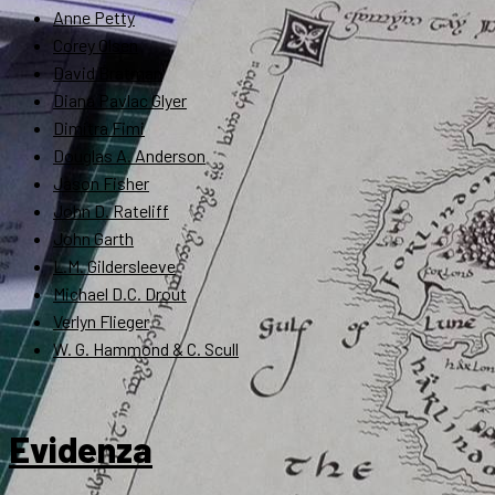
Anne Petty
Corey Olsen
David Bratman
Diana Pavlac Glyer
Dimitra Fimi
Douglas A. Anderson
Jason Fisher
John D. Rateliff
John Garth
L.M. Gildersleeve
Michael D.C. Drout
Verlyn Flieger
W. G. Hammond & C. Scull
Evidenza