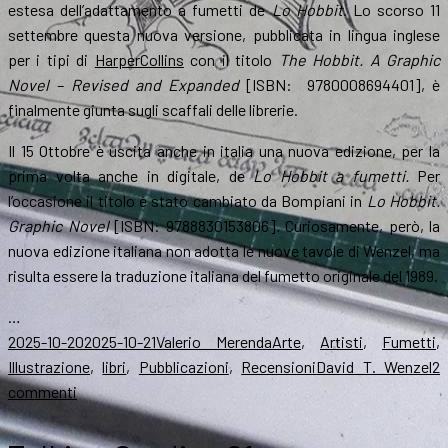
estesa dell’adattamento a fumetti de
Lo Hobbit
. Lo scorso 11
settembre questa nuova versione, pubblicata in lingua inglese
per i tipi di
HarperCollins
con il titolo
The Hobbit. A Graphic
Novel – Revised and Expanded
[ISBN: ‎ 9780008694401], è
finalmente giunta sugli scaffali delle librerie.
Il 15 Ottobre è uscita anche in italia una nuova edizione, per la
prima volta anche in digitale, de
Lo Hobbit a fumetti.
Per
l’occasione il titolo è stato cambiato da Bompiani in
Lo Hobbit.
Graphic Novel
[ISBN: 9788830153806]
.
Curiosamente, però, la
nuova edizione italiana non adotta le nuove tavole di Wenzel, ma
risulta essere la traduzione italiana del fumetto originale del 1989.
…
Scritto
Autore
Categorie
2025-10-20
2025-10-21
Valerio Merenda
Arte
,
Artisti
,
Fumetti
,
il
Tag
Illustrazione
,
libri
,
Pubblicazioni
,
Recensioni
David T. Wenzel
2
su
commenti
The
Hobbit