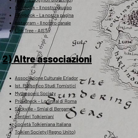
Facebook – Il nostro gruppo
Facebook – La nostra pagina
Instagram – Il nostro canale
Link Tree – AIST
2) Altre associazioni
Associazione Culturale Eriador
Ist. Filosofico Studi Tomistici
Mythopoeic Society
Proudneck – Lo Smial di Roma
Sackville – Smial di Bergamo
Sentieri Tolkieniani
Società Tolkieniana Italiana
Tolkien Society (Regno Unito)