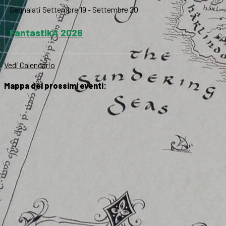
Segnalati
Settembre 19
-
Settembre 20
FantastikA 2026
Vedi Calendario
Mappa dei prossimi eventi: