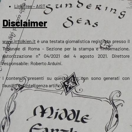
Link Tree – AIST
Disclaimer
www.jrrtolkien.it
è una testata giornalistica registrata presso il
Tribunale di Roma - Sezione per la stampa e l’informazione,
autorizzazione n° 04/2021 del 4 agosto 2021. Direttore
responsabile: Roberto Arduini.
I contenuti presenti su questo sito non sono generati con
l'ausilio dell'intelligenza artificiale.