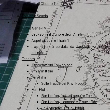
Le Pillole di Claudio Testi
Interviste
Tolkien a Scuola
Temi
Film e Serie-TV
Jackson e il Signore degli Anelli
Aspetta, qual è Thorin?
L’opportunità perduta da Jackson: la morte
dei nipoti
Fandom
Associazioni Tolkieniane
Smial in Italia
Fan-Film
Sulle Tracce dei Kiwi Hobbit
Fan-Fiction
Fan fiction, l’arte di seguire Tolkien
Fan fiction, il canone e le sue sfide
Le Appendici de Lo Hobbit