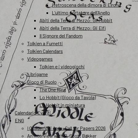
I retroscena della dimora di Elrond
L’ultimo portatore dell’Anello
Abiti della Terra di Mezzo: Gli Hobbit
Abiti della Terra di Mezzo: Gli Elfi
Il Signore del Fandom
Tolkien a Fumetti
Tolkien Calendars
Videogames
Tolkien e i videogiochi
Librigame
Gioco di Ruolo
The One Ring
Lo Hobbit (Gioco da Tavola)
Lo Hobbit in miniatura
Calendario Eventi
ENG
I Quaderni di Arda: Call for Papers 2026
An interview with R. Scott Bakker