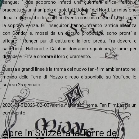
sangue: i due scoprono infatti una guerriera elfica, ferita e
braccata da un manipolo di spietati Uomini del Nord. La missione
di pattugliamento dei confini diventa così una disperata lotta per
la sopravvivenza. Gli inseguitori hanno infranto l’antica alleanza
con Gondor e, mossi da un oscuro proposito, sono pronti a
sfidare i Ranger pur di catturare la loro preda. Tra dovere e
sacrificio, Halbarad e Calahan dovranno sguainare le lame per
difendere l’Elfa e onorare il loro giuramento.
Questa a grandi linee è la trama del nuovo fan-film ambientato nel
mondo della Terra di Mezzo e reso disponibile su
YouTube
lo
scorso 25 gennaio.
…
Scritto
Autore
Categorie
2026-01-31
2026-02-03
Valerio Merenda
Cinema
,
Fan Film
Lascia un
il
su
commento
A
Ranger’s
Apre in Svizzera la Torre del
Journey,