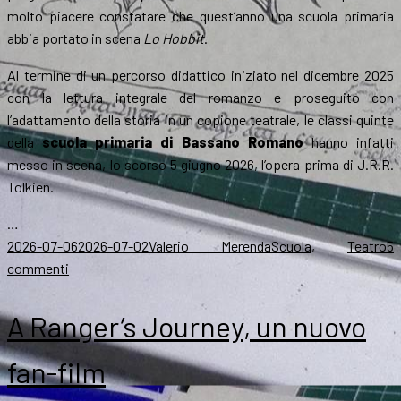
molto piacere constatare che quest’anno una scuola primaria
abbia portato in scena
Lo Hobbit
.
Al termine di un percorso didattico iniziato nel dicembre 2025
con la lettura integrale del romanzo e proseguito con
l’adattamento della storia in un copione teatrale, le classi quinte
della
scuola primaria di Bassano Romano
hanno infatti
messo in scena, lo scorso 5 giugno 2026, l’opera prima di J.R.R.
Tolkien.
…
Scritto
Autore
Categorie
2026-07-06
2026-07-02
Valerio Merenda
Scuola
,
Teatro
5
il
su
commenti
Lo
Hobbit
A Ranger’s Journey, un nuovo
va
in
fan-film
scena