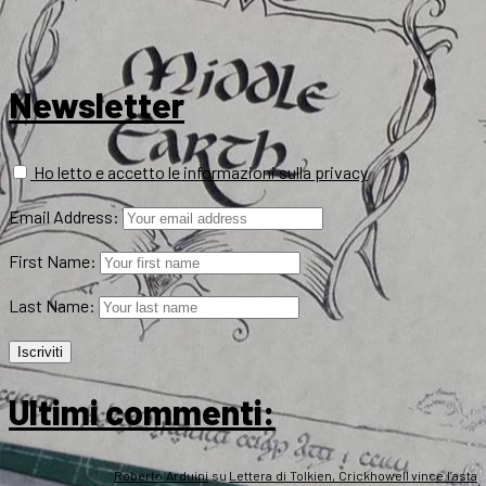
Newsletter
Ho letto e accetto le informazioni sulla privacy
Email Address:
First Name:
Last Name:
Ultimi commenti:
Roberto Arduini
su
Lettera di Tolkien, Crickhowell vince l’asta