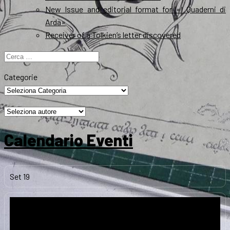
New Issue and editorial format for «I Quaderni di
Arda»
Receiver of a Tolkien’s letter discovered
Ricerca
per:
Categorie
Calendario Eventi
Set
19