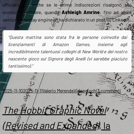
ufficializzata anche se le prime indiscrezioni risalgono allo
scorso 29 ottobre, quando
Ashleigh Amrine
, fino ad allora
senior gameplay engineer
, ha dichiarato in un post su LinkedIn:
“Questa mattina sono stata fra le persone coinvolte dai
licenziamenti di Amazon Games, insieme agli
incredibilmente talentuosi colleghi di New World e del nostro
nascente gioco sul
Signore degli Anelli
(vi sarebbe piaciuto
tantissimo).”
…
Scritto
Autore
Categorie
su
2025-11-10
2025-11-11
Valerio Merenda
Videogiochi
3 commenti
il
Amaz
cancel
The Hobbit Graphic Novel
l’MMO
sul
(Revised and Expanded)
, la
Signor