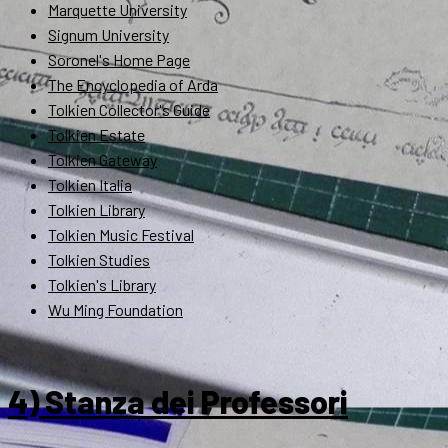
Marquette University
Signum University
Soronel's Home Page
The Encyclopedia of Arda
Tolkien Collector's Guide
Tolkien Estate
Tolkien Gateway
Tolkien Italia
Tolkien Library
Tolkien Music Festival
Tolkien Studies
Tolkien's Library
Wu Ming Foundation
4) Stanza dei Professori