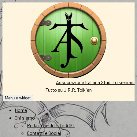
Vai
al
contenuto
Associazione Italiana Studi Tolkieniani
Tutto su J.R.R. Tolkien
Menu e widget
Home
Chi siamo
Redazione del sito AIST
Contatti e Social