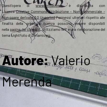
Quest’opera di
www.jrrtolkien.it
è distribuita con
Licenza
Creative Commons Attribuzione – Non commerciale –
Non opere derivate 3.0 Unported
Permessi ulteriori rispetto alle
finalità della presente licenza possono essere disponibili
nella
pagina dei contatti
. Utilizziamo WP e una rielaborazione del
tema LightFolio di Dynamicwp.
Autore:
Valerio
Merenda