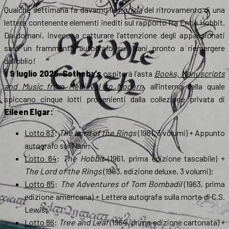
Qualche settimana fa davamo la
notizia
del ritrovamento di una
lettera contenente elementi inediti sul rapporto fra Ent e Hobbit.
Da domani, invece, a catturare l’attenzione degli appassionati
sarà un frammento autografo sui Nani pronto a riemergere
dall’oblio!
Il
9 luglio 2026
,
Sotheby’s
ospiterà l’asta
Books, Manuscripts
and Music from Medieval to Modern
, all’interno della quale
spiccano cinque lotti provenienti dalla collezione privata di
Eileen Elgar:
Lotto 83
:
The Lord of the Rings
(1961, 3 volumi) + Appunto
autografo sui Nani;
Lotto 84
:
The Hobbit
(1961, prima edizione tascabile) +
The Lord of the Rings
(1963, edizione deluxe, 3 volumi);
Lotto 85
:
The Adventures of Tom Bombadil
(1963, prima
edizione americana) + Lettera autografa sulla morte di C.S.
Lewis;
Lotto 86
:
Tree and Leaf
(1964, prima edizione cartonata) +