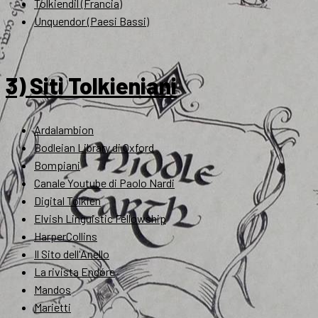
Tolkiendil (Francia)
Unquendor (Paesi Bassi)
3) Siti Tolkieniani
Ardalambion
Bodleian Library di Oxford
Bompiani
Canale Youtube di Paolo Nardi
Digital Tolkien
Elvish Linguistic Fellowship
HarperCollins
Il Sito dell'Anello
La rivista Endóre
Mandos
Marietti