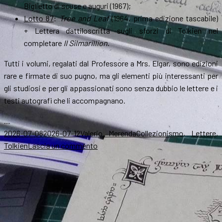
Biglietto di scuse e auguri (1967);
Lotto 87
:
Tree and Leaf
(1964, prima edizione tascabile)
+
Lettera dattiloscritta sugli sforzi di Tolkien nel
completare
Il
Silmarillion
.
Tutti i volumi, regalati dal Professore a Mrs. Elgar, sono edizioni
rare e firmate di suo pugno, ma gli elementi più interessanti per
gli studiosi e per gli appassionati sono senza dubbio le lettere e i
testi autografi che li accompagnano.
…
Scritto
Autore
Categorie
2026-07-08
2026-07-12
Valerio Merenda
Collezionismo
,
Lettere
,
il
su
Tolkien
Lascia un commento
La
corrispondenza
fra
Tolkien
e
Eileen