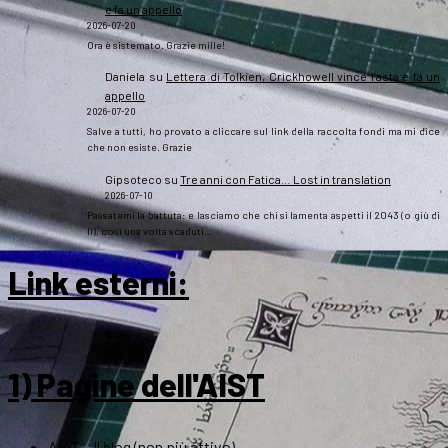
e fa un appello
2026-07-20
Ora è sistemato. Grazie mille!
Daniela
su
Lettera di Tolkien, Crickhowell vince l’asta e fa un
appello
2026-07-20
Salve a tutti, ho provato a cliccare sul link della raccolta fondi ma mi dice
che non esiste. Grazie
Gipsoteco
su
Tre anni con Fatica… Lost in translation
2026-07-10
Passatemi la battuta: e lasciamo che chi si lamenta aspetti il 2043 (o giù di
lì), così una volta scaduti…
Link esterni
:
1) Pagine dell'AIST
ArsT – Il blog (non più attivo)