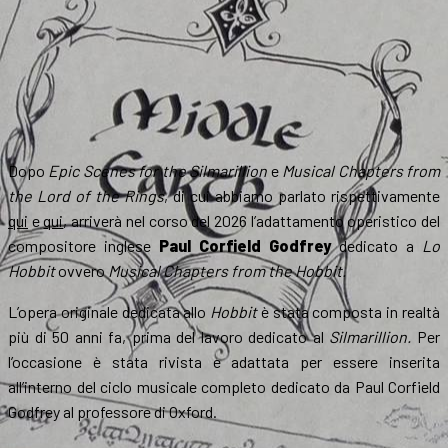
Dopo
Epic Scenes for the Silmarillion
e
Musical Chapters from
the Lord of the Rings
, di cui abbiamo parlato rispettivamente
qui
e
qui
, arriverà nel corso del 2026 l’adattamento operistico del
compositore inglese
Paul Corfield Godfrey
dedicato a
Lo
Hobbit
ovvero
Musical Chapters from the Hobbit.
L’opera originale dedicata allo
Hobbit
è stata composta in realtà
più di 50 anni fa, prima del lavoro dedicato al
Silmarillion.
Per
l’occasione è stata rivista e adattata per essere inserita
all’interno del ciclo musicale completo dedicato da Paul Corfield
Godfrey al professore di Oxford.