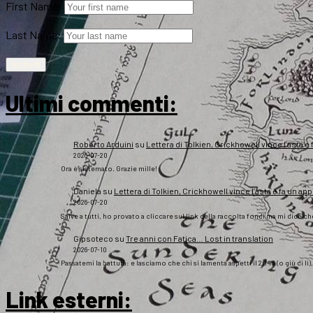
First Name:
Last Name:
Ultimi commenti:
Roberto Arduini
su
Lettera di Tolkien, Crickhowell vince l’asta e 
2026-07-20
Ora è sistemato. Grazie mille!
Daniela
su
Lettera di Tolkien, Crickhowell vince l’asta e fa un app
2026-07-20
Salve a tutti, ho provato a cliccare sul link della raccolta fondi ma mi dice c
Gipsoteco
su
Tre anni con Fatica… Lost in translation
2026-07-10
Passatemi la battuta: e lasciamo che chi si lamenta aspetti il 2043 (o giù di lì
Link esterni
: