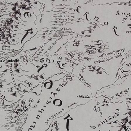
fa un appello
ello
he non esiste. Grazie
), così una volta scaduti…