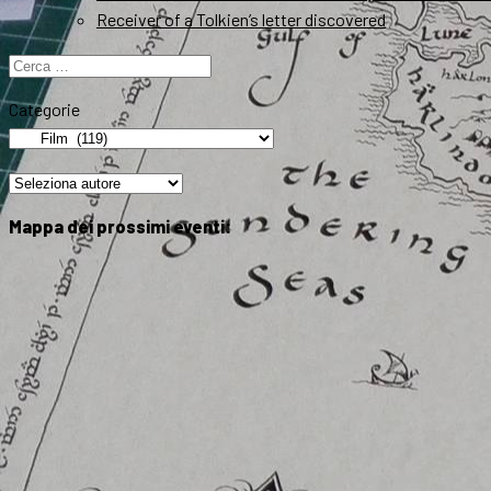
Receiver of a Tolkien’s letter discovered
Ricerca
per:
Categorie
Mappa dei prossimi eventi: