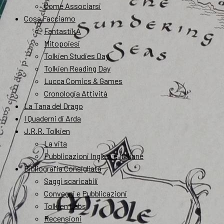
Come Associarsi
Cosa Facciamo
FantastikA
Mitopoiesi
Tolkien Studies Day
Tolkien Reading Day
Lucca Comics & Games
Cronologia Attività
La Tana del Drago
I Quaderni di Arda
J.R.R. Tolkien
La vita
Pubblicazioni Inglesi e Italiane
Bibliografia Consigliata
Saggi scaricabili
Convegni e Pubblicazioni
Tolkien Labs
Recensioni