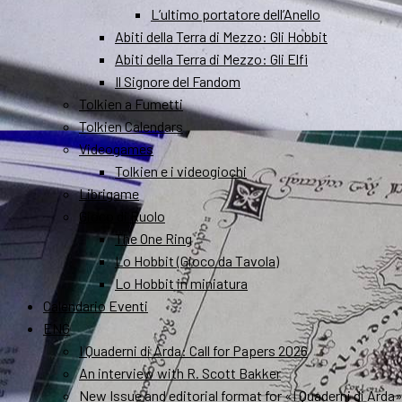
L’ultimo portatore dell’Anello
Abiti della Terra di Mezzo: Gli Hobbit
Abiti della Terra di Mezzo: Gli Elfi
Il Signore del Fandom
Tolkien a Fumetti
Tolkien Calendars
Videogames
Tolkien e i videogiochi
Librigame
Gioco di Ruolo
The One Ring
Lo Hobbit (Gioco da Tavola)
Lo Hobbit in miniatura
Calendario Eventi
ENG
I Quaderni di Arda: Call for Papers 2026
An interview with R. Scott Bakker
New Issue and editorial format for «I Quaderni di Arda