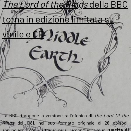
The Lord of the Rings
della BBC
torna in edizione limitata su
vinile e CD
La BBC ripropone la versione radiofonica di
The Lord Of the
Rings
del 1981, nel suo formato originale di 26 episodi,
annunciando con un
trailer
della DemonMusicGroup l’
uscita di