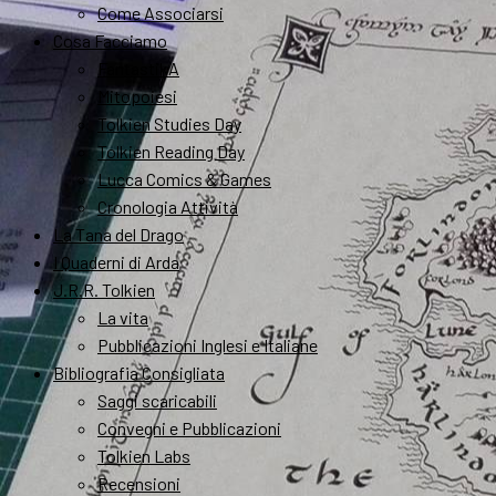
Come Associarsi
Cosa Facciamo
FantastikA
Mitopoiesi
Tolkien Studies Day
Tolkien Reading Day
Lucca Comics & Games
Cronologia Attività
La Tana del Drago
I Quaderni di Arda
J.R.R. Tolkien
La vita
Pubblicazioni Inglesi e Italiane
Bibliografia Consigliata
Saggi scaricabili
Convegni e Pubblicazioni
Tolkien Labs
Recensioni