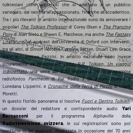
tolkieniani offre contenuti che si adattano a un pubblico
variegato, dal neofita all’appassionato, finanche all’accademico.
Tra i più rilevanti in ambito internazionale sono da annoverare i
popolari
The Tolkien Professor
di Corey Olsen e
The Prancing
Pony
di Alan Sisto e Shawn E. Marchese, ma anche
The Fantasy
Literature
, un podcast dell’Università di Oxford con interventi,
tra gli altri, di Simon Horobin, Caroline Batten, Stuart Lee, Grace
Khuri e Giuseppe Pezzini. In ambito nazionale sono invece
sicuramente da menzionare
John R.R. Tolkien, Un viaggio
inaspettato
, una serie del 2017 registrata per il programma
radiofonico
Pantheon
di Rai Radio 3 da Arturo Stalteri e
Loredana Lipperini, e
Cronache dalla Terra di Mezzo
di Frank
Moretti.
In questo florido panorama si inscrive
Fuori e Dentro Tolkien
,
un dossier del redattore e corrispondente audio
Yari
Bernasconi
per il programma
Alphaville
della
Radiotelevisione svizzera
, le cui registrazioni sono poi
confluite in un podcast. Realizzata in occasione dei 70 anni