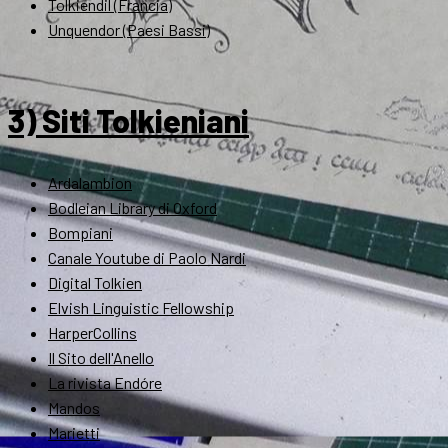
Tolkiendil (Francia)
Unquendor (Paesi Bassi)
3) Siti Tolkieniani
Ardalambion
Bodleian Library di Oxford
Bompiani
Canale Youtube di Paolo Nardi
Digital Tolkien
Elvish Linguistic Fellowship
HarperCollins
Il Sito dell'Anello
La rivista Endóre
Mandos
Marietti