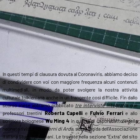
verità
delle
fiabe
In questi tempi di clausura dovuta al Coronaviris, abbiamo deciso
di condividere con voi con maggiore frequenza alcuni contenuti
multimediali, in modo da poter svolgere la nostra attività
culturale tolkieniana anche in un frangente così difficile. Fin dallo
scorso mese abbiamo pubblicato
tre interviste integrali
a due
professori trentini
Roberta Capelli
e
Fulvio Ferrari
e allo
scrittore bolognese
Wu Ming 4
in qualità di caporedattore della
neonata rivista
I Quaderni di Arda
, sotto l’egida dell’Associazione
Italiana Studi Tolkieniani. Le trovate nella sezione “Extra” del sito