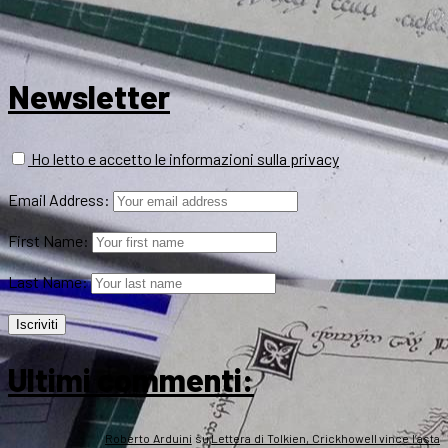
Newsletter
Ho letto e accetto le informazioni sulla privacy
Email Address:
First Name:
Last Name:
Ultimi commenti:
Roberto Arduini
su
Lettera di Tolkien, Crickhowell vince l’asta