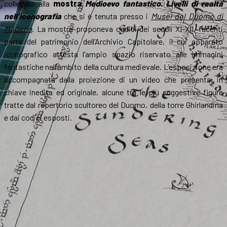
collegate alla
mostra
Medioevo fantastico. Livelli di realtà
nell’iconografia
che si è tenuta presso i
Musei del Duomo di
Modena
. La mostra proponeva codici dei secoli XI-XII, facenti
parte del patrimonio dell’Archivio Capitolare, il cui apparato
iconografico attesta l’ampio spazio riservato alle immagini
fantastiche nell’ambito della cultura medievale. L’esposizione era
accompagnata dalla proiezione di un video che presenta, in
chiave inedita ed originale, alcune tra le più suggestive figure
tratte dal repertorio scultoreo del Duomo, della torre Ghirlandina
e dai codici esposti.