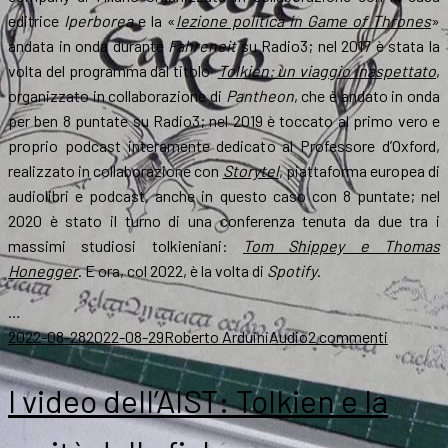
editrice
Iperborea
e la «
lezione politica in Game of Thrones
»
andata in onda durante
Fahreneit
su Radio3; nel 2017 è stata la
volta del programma dal titolo
Tolkien: un viaggio inaspettato
,
organizzato in collaborazione di
Pantheon
, che è andato in onda
per ben 8 puntate su Radio3; nel 2019 è toccato al primo vero e
proprio podcast interamente dedicato al Professore d’Oxford,
realizzato in collaborazione con
Storytel
, piattaforma europea di
audiolibri e podcast, anche in questo caso con 8 puntate; nel
2020 è stato il turno di una conferenza tenuta da due tra i
massimi studiosi tolkieniani:
Tom Shippey e Thomas
Honegger
. E ora, col 2022, è la volta di
Spotify
.
…
Scritto
Autore
Categorie
su
2022-08-28
2022-08-29
Roberto Arduini
Audio
2 commenti
il
Social
network,
I video dell’AIST: Tolkien e la
ora
l’AIST