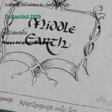
Segnalati
Settembre 19
-
Settembre 20
FantastikA 2026
Vedi Calendario
Mappa dei prossimi eventi: