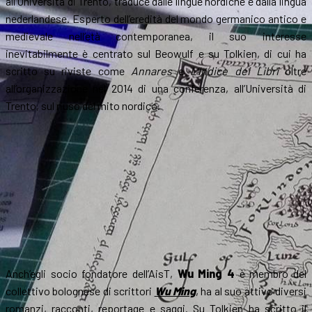
all’Università di Trento, traduce dalle lingue nordiche e dalla lingua
nederlandese. Esperto dell’eredità del mondo germanico antico e
medievale nell’età contemporanea, il suo interesse
inevitabilmente è centrato sul Beowulf e su Tolkien, di cui ha
scritto su riviste come
Annares
e
L’Indice dei Libri
oltre
all’organizzazione nel 2014 di una conferenza, all’Università di
Trento, sul riuso del mito nordico.
Anch’egli socio fondatore dell’AisT,
Wu Ming 4
è membro del
collettivo bolognese di scrittori
Wu Ming
, ha al suo attivo diversi
romanzi, racconti, reportage e saggi. Su Tolkien ha scritto il