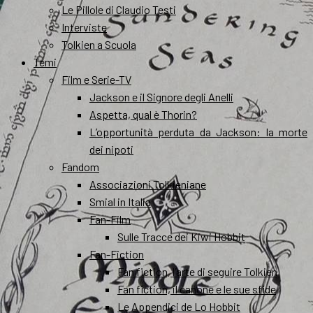
Le Pillole di Claudio Testi
Interviste
Tolkien a Scuola
Temi
Film e Serie-TV
Jackson e il Signore degli Anelli
Aspetta, qual è Thorin?
L’opportunità perduta da Jackson: la morte
dei nipoti
Fandom
Associazioni Tolkieniane
Smial in Italia
Fan-Film
Sulle Tracce dei Kiwi Hobbit
Fan-Fiction
Fan fiction, l’arte di seguire Tolkien
Fan fiction, il canone e le sue sfide
Le Appendici de Lo Hobbit