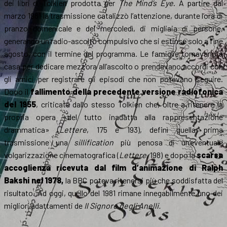
dei libri di Tolkien prodotta per
The Mind’s Eye
. A partire dal
marzo 1981 la trasmissione catalizzò l’attenzione, durante l’ora di
pranzo domenicale e del mercoledì, di migliaia di persone,
generando un radio-ascolto compulsivo che si estinse solo a fine
agosto, con il termine del programma. Le famiglie tornavano a
casa per dedicare mezz’ora all’ascolto o prendevano accordi con
gli amici per registrare gli episodi che non potevano seguire.
Dopo il
fallimento della precedente versione radiofonica
del 1955
, criticata dallo stesso Tolkien che, oltre a ritenere la
propria opera «del tutto inadatta alla rappresentazione
drammatica» (
Lettere
, 175 e 193), definì quella prima
trasmissione una
sillification
più penosa di un’eventuale
volgarizzazione cinematografica (
Lettere
, 198) e dopo la
scarsa
accoglienza ricevuta dal film d’animazione di Ralph
Bakshi nel 1978,
la BBC poteva ritenersi più che soddisfatta del
risultato. Ad oggi, quello del 1981 rimane innegabilmente uno dei
migliori adattamenti de
Il Signore degli Anelli.
…