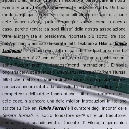
eventi e ci invitano insistentemente nella loro città. Un buon
modo di ripagarli è rendere disponibili almeno le voci di alcune
delle presentazioni, quelle di maggior valore come in questo
caso, perché tenute da soci illustri della nostra associazione.
Oltre all’intervista al presidente, riportata più sotto, tre soci
dell’Aist hanno animato la serata del 5 febbraio a Milano:
Emilia
Lodigiani
è la fondatrice della casa editrice Iperborea che ha
compiuto ormai 27 anni nei quali, oltre alle tante pubblicazioni,
sono fioccati premi e riconoscimenti internazionali. È socia
onoraria dell’Aist e autrice di
Invito alla lettura di Tolkien
(Mursia,
1982) che, riletto a distanza di 30 anni dalla sua pubblicazione,
conserva ancora intatta la sua validità: la serietà dell’opera e la
competenza dell’autrice fanno sì che il libro, allo stato attuale
delle cose, sia ancora una delle migliori introduzioni in italiano
scritte su Tolkien.
Fulvio Ferrari
è il curatore degli incontri delle
Serate Boreali
. È socio fondatore dell’AisT e un traduttore,
germanista e scandinavista. Docente di Filologia germanica