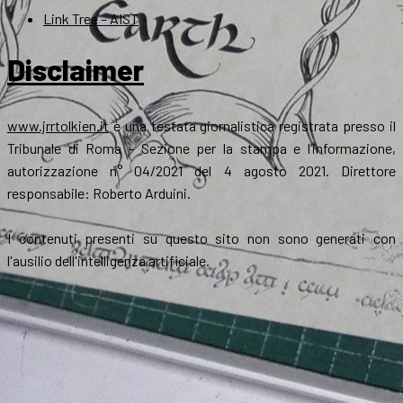
Link Tree – AIST
Disclaimer
www.jrrtolkien.it
è una testata giornalistica registrata presso il
Tribunale di Roma - Sezione per la stampa e l’informazione,
autorizzazione n° 04/2021 del 4 agosto 2021. Direttore
responsabile: Roberto Arduini.
I contenuti presenti su questo sito non sono generati con
l'ausilio dell'intelligenza artificiale.