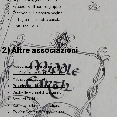
Facebook – Il nostro gruppo
Facebook – La nostra pagina
Instagram – Il nostro canale
Link Tree – AIST
2) Altre associazioni
Associazione Culturale Eriador
Ist. Filosofico Studi Tomistici
Mythopoeic Society
Proudneck – Lo Smial di Roma
Sackville – Smial di Bergamo
Sentieri Tolkieniani
Società Tolkieniana Italiana
Tolkien Society (Regno Unito)