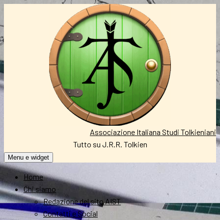
Vai
al
contenuto
Associazione Italiana Studi Tolkieniani
Tutto su J.R.R. Tolkien
Menu e widget
Home
Chi siamo
Redazione del sito AIST
Contatti e Social