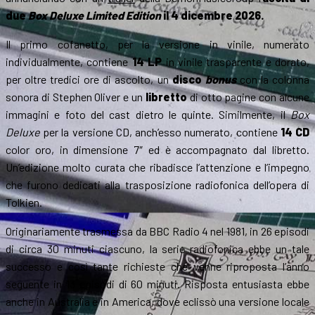
due
Box Deluxe Limited Edition
il 4 dicembre 2026.
Il primo cofanetto, per la versione in vinile, numerato
individualmente, contiene
14 LP
in vinile trasparente e dorato,
per oltre tredici ore di ascolto, un
disco
bonus
con la colonna
sonora di Stephen Oliver e un
libretto
di otto pagine con alcune
immagini e foto del cast dietro le quinte. Similmente, il
Box
Deluxe
per la versione CD, anch’esso numerato, contiene
14 CD
color oro, in dimensione 7″ ed è accompagnato dal libretto.
Un’edizione molto curata che ribadisce l’attenzione e l’impegno
che furono dedicati alla trasposizione radiofonica dell’opera di
Tolkien.
Originariamente trasmessa da BBC Radio 4 nel 1981, in 26 episodi
di circa 30 minuti ciascuno, la serie radiofonica ebbe un tale
successo e così tante richieste che venne riproposta l’anno
seguente in 13 episodi di 60 minuti. Risposta entusiasta ebbe
anche in Australia e in America, dove eclissò una versione locale