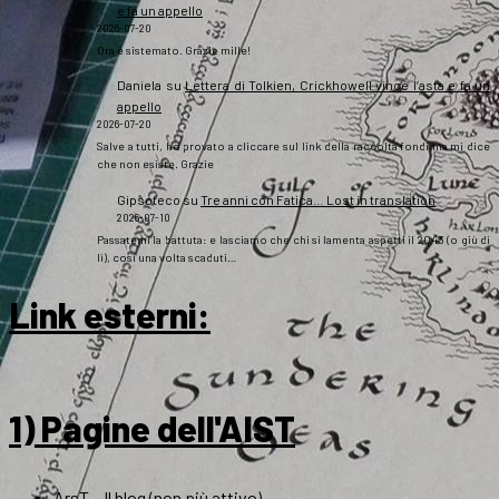
e fa un appello
2026-07-20
Ora è sistemato. Grazie mille!
Daniela
su
Lettera di Tolkien, Crickhowell vince l’asta e fa un
appello
2026-07-20
Salve a tutti, ho provato a cliccare sul link della raccolta fondi ma mi dice
che non esiste. Grazie
Gipsoteco
su
Tre anni con Fatica… Lost in translation
2026-07-10
Passatemi la battuta: e lasciamo che chi si lamenta aspetti il 2043 (o giù di
lì), così una volta scaduti…
Link esterni
:
1) Pagine dell'AIST
ArsT – Il blog (non più attivo)