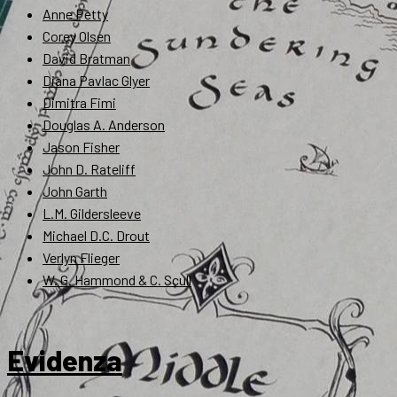
Anne Petty
Corey Olsen
David Bratman
Diana Pavlac Glyer
Dimitra Fimi
Douglas A. Anderson
Jason Fisher
John D. Rateliff
John Garth
L.M. Gildersleeve
Michael D.C. Drout
Verlyn Flieger
W. G. Hammond & C. Scull
Evidenza