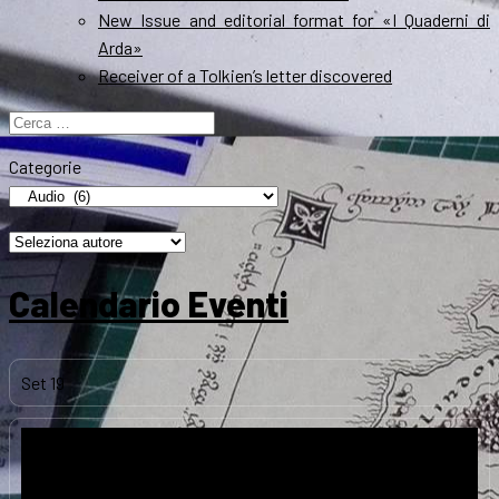
New Issue and editorial format for «I Quaderni di
Arda»
Receiver of a Tolkien’s letter discovered
Ricerca
per:
Categorie
Calendario Eventi
Set
19