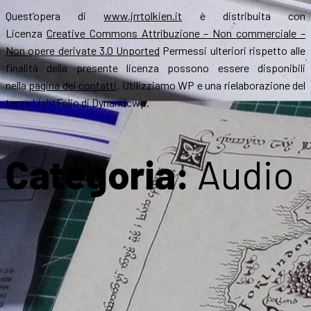
Quest’opera di
www.jrrtolkien.it
è distribuita con
Licenza
Creative Commons Attribuzione – Non commerciale –
Non opere derivate 3.0 Unported
Permessi ulteriori rispetto alle
finalità della presente licenza possono essere disponibili
nella
pagina dei contatti
. Utilizziamo WP e una rielaborazione del
tema LightFolio di Dynamicwp.
Categoria:
Audio