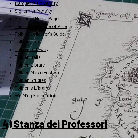
Marquette University
Signum University
Soronel's Home Page
The Encyclopedia of Arda
Tolkien Collector's Guide
Tolkien Estate
Tolkien Gateway
Tolkien Italia
Tolkien Library
Tolkien Music Festival
Tolkien Studies
Tolkien's Library
Wu Ming Foundation
4) Stanza dei Professori