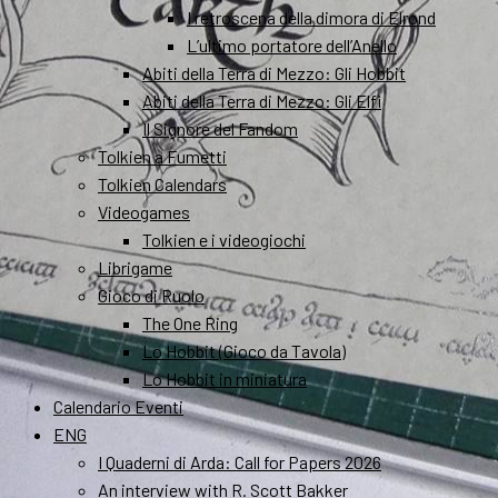
I retroscena della dimora di Elrond
L’ultimo portatore dell’Anello
Abiti della Terra di Mezzo: Gli Hobbit
Abiti della Terra di Mezzo: Gli Elfi
Il Signore del Fandom
Tolkien a Fumetti
Tolkien Calendars
Videogames
Tolkien e i videogiochi
Librigame
Gioco di Ruolo
The One Ring
Lo Hobbit (Gioco da Tavola)
Lo Hobbit in miniatura
Calendario Eventi
ENG
I Quaderni di Arda: Call for Papers 2026
An interview with R. Scott Bakker