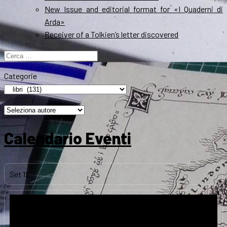
New Issue and editorial format for «I Quaderni di
Arda»
Receiver of a Tolkien’s letter discovered
Ricerca
per:
Categorie
Calendario Eventi
Set
19