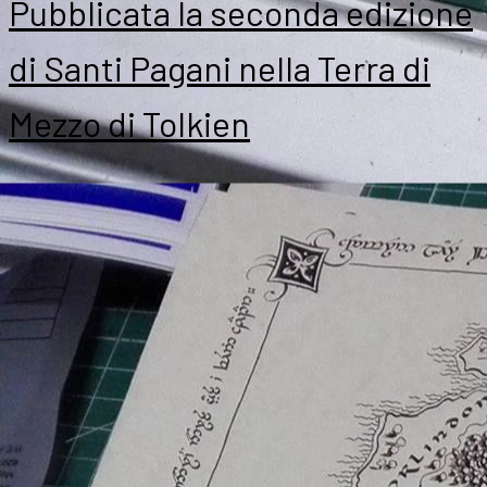
Pubblicata la seconda edizione
Tolkien
contro
di Santi Pagani nella Terra di
le
macchine
Mezzo di Tolkien