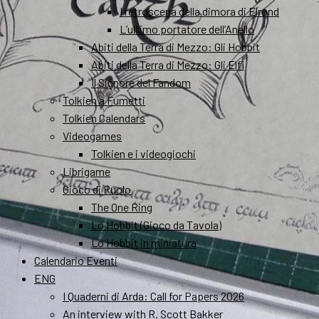
I retroscena della dimora di Elrond
L’ultimo portatore dell’Anello
Abiti della Terra di Mezzo: Gli Hobbit
Abiti della Terra di Mezzo: Gli Elfi
Il Signore del Fandom
Tolkien a Fumetti
Tolkien Calendars
Videogames
Tolkien e i videogiochi
Librigame
Gioco di Ruolo
The One Ring
Lo Hobbit (Gioco da Tavola)
Lo Hobbit in miniatura
Calendario Eventi
ENG
I Quaderni di Arda: Call for Papers 2026
An interview with R. Scott Bakker