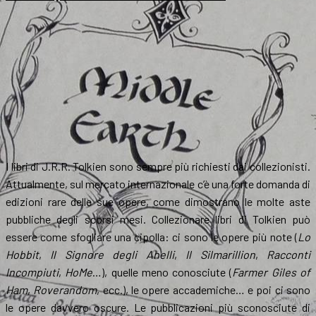
I libri di J.R.R. Tolkien sono sempre più richiesti dai collezionisti.
Attualmente, sul mercato internazionale c’è una forte domanda di
edizioni rare delle sue opere, come dimostrano le molte aste
pubbliche degli scorsi mesi. Collezionare libri di Tolkien può
essere come sfogliare una cipolla: ci sono le opere più note (
Lo
Hobbit
,
Il Signore degli Anelli
,
Il Silmarillion
,
Racconti
Incompiuti
,
HoMe
…), quelle meno conosciute (
Farmer Giles of
Ham
,
Roverandom
, ecc.), le opere accademiche… e poi ci sono
le opere davvero oscure. Le pubblicazioni più sconosciute di