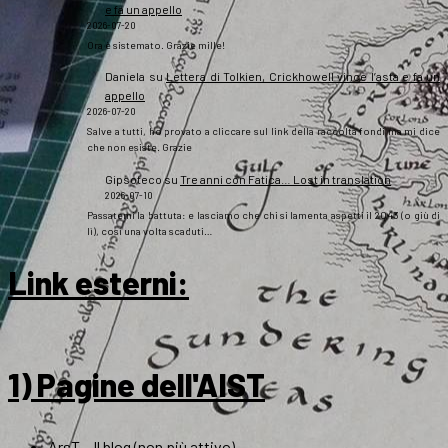
e fa un appello
2026-07-20
Ora è sistemato. Grazie mille!
Daniela
su
Lettera di Tolkien, Crickhowell vince l’asta e fa un
appello
2026-07-20
Salve a tutti, ho provato a cliccare sul link della raccolta fondi ma mi dice
che non esiste. Grazie
Gipsoteco
su
Tre anni con Fatica… Lost in translation
2026-07-10
Passatemi la battuta: e lasciamo che chi si lamenta aspetti il 2043 (o giù di
lì), così una volta scaduti…
Link esterni
:
1) Pagine dell'AIST
ArsT – Il blog (non più attivo)