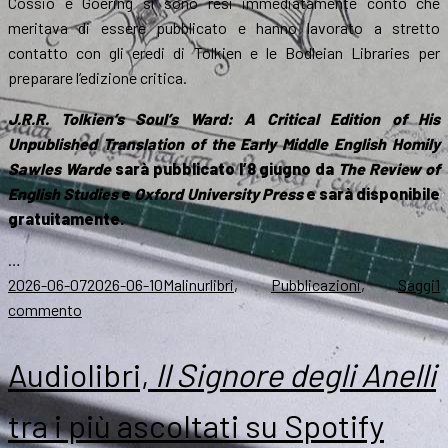
Cossio e Goering si sono resi immediatamente conto che
meritava di essere pubblicato e hanno lavorato a stretto
contatto con gli eredi di Tolkien e le Bodleian Libraries per
preparare l’edizione critica.
J.R.R. Tolkien’s Soul’s Ward: A Critical Edition of His
Unpublished Translation of the Early Middle English Homily
Sawles
Warde
sarà pubblicato l’8 giugno da
The Review of
English Studies
e
Oxford University Press
e sarà disponibile
gratuitamente.
…
Scritto
Autore
Categorie
2026-06-07
2026-06-10
Malinur
libri
,
Pubblicazioni
,
Saggi
1
il
su
commento
Soul’s
Ward,
Audiolibri,
Il Signore degli Anelli
un
nuovo
tra i più ascoltati su Spotify
inedito