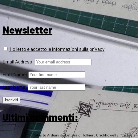
Newsletter
Ho letto e accetto le informazioni sulla privacy
Email Address:
First Name:
Last Name:
Ultimi commenti:
Roberto Arduini
su
Lettera di Tolkien, Crickhowell vince l’asta