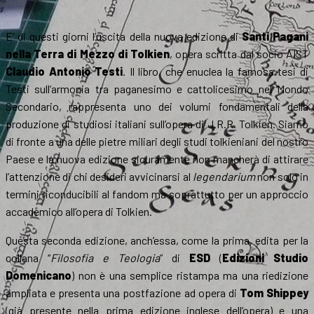
E’ di questi giorni l’uscita della nuova edizione di
Santi Pagani
nella Terra di Mezzo di Tolkien
, opera scritta dal socio AIST
Claudio Antonio Testi
. Il libro, che enuclea la famosa tesi di
Testi sull’armonia tra paganesimo e cattolicesimo nel Mondo
Secondario, rappresenta uno dei volumi fondamentali della
produzione di studiosi italiani sull’opera di J.R.R. Tolkien. Siamo
di fronte a una delle pietre miliari degli studi tolkieniani del nostro
Paese e la nuova edizione sicuramente non mancherà di attirare
l’attenzione di chi desideri avvicinarsi al
legendarium
non solo in
termini riconducibili al fandom ma soprattutto per un approccio
accademico all’opera di Tolkien.
Questa seconda edizione, anch’essa, come la prima, edita per la
collana “
Filosofia e Teologia
” di
ESD
(
Edizioni Studio
Domenicano
) non è una semplice ristampa ma una riedizione
ampliata e presenta una postfazione ad opera di
Tom Shippey
(già presente nella prima edizione inglese dell’opera) e una