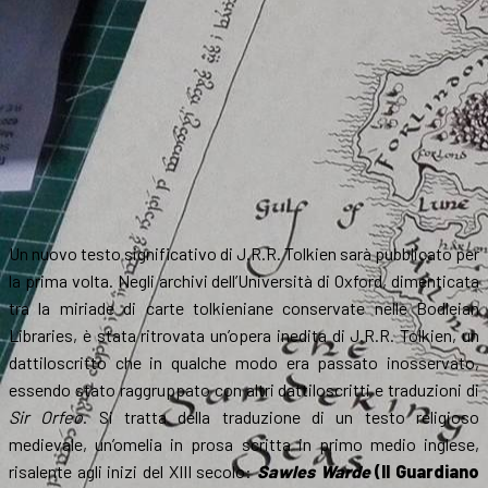
Un nuovo testo significativo di J.R.R. Tolkien sarà pubblicato per
la prima volta. Negli archivi dell’Università di Oxford, dimenticata
tra la miriade di carte tolkieniane conservate nelle Bodleian
Libraries, è stata ritrovata un’opera inedita di J.R.R. Tolkien, un
dattiloscritto che in qualche modo era passato inosservato,
essendo stato raggruppato con altri dattiloscritti e traduzioni di
Sir Orfeo
. Si tratta della traduzione di un testo religioso
medievale, un’omelia in prosa scritta in primo medio inglese,
risalente agli inizi del XIII secolo:
Sawles Warde
(Il Guardiano