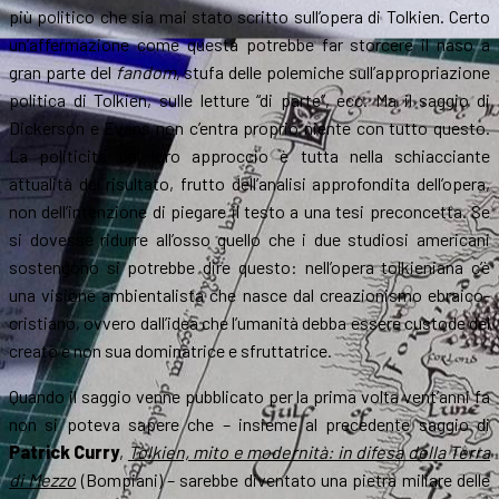
più politico che sia mai stato scritto sull’opera di Tolkien. Certo
un’affermazione come questa potrebbe far storcere il naso a
gran parte del
fandom
, stufa delle polemiche sull’appropriazione
politica di Tolkien, sulle letture “di parte”, ecc. Ma il saggio di
Dickerson e Evans non c’entra proprio niente con tutto questo.
La politicità del loro approccio è tutta nella schiacciante
attualità del risultato, frutto dell’analisi approfondita dell’opera,
non dell’intenzione di piegare il testo a una tesi preconcetta. Se
si dovesse ridurre all’osso quello che i due studiosi americani
sostengono si potrebbe dire questo: nell’opera tolkieniana c’è
una visione ambientalista che nasce dal creazionismo ebraico-
cristiano, ovvero dall’idea che l’umanità debba essere custode del
creato e non sua dominatrice e sfruttatrice.
Quando il saggio venne pubblicato per la prima volta vent’anni fa
non si poteva sapere che – insieme al precedente saggio di
Patrick Curry
,
Tolkien, mito e modernità: in difesa della Terra
di Mezzo
(Bompiani) – sarebbe diventato una pietra miliare delle