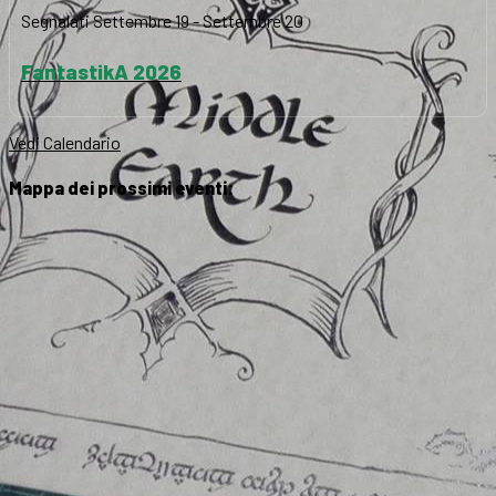
Segnalati
Settembre 19
-
Settembre 20
FantastikA 2026
Vedi Calendario
Mappa dei prossimi eventi: