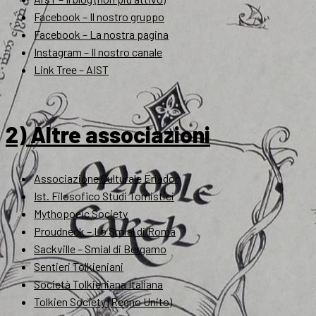
Facebook – Il nostro gruppo
Facebook – La nostra pagina
Instagram – Il nostro canale
Link Tree – AIST
2) Altre associazioni
Associazione Culturale Eriador
Ist. Filosofico Studi Tomistici
Mythopoeic Society
Proudneck – Lo Smial di Roma
Sackville – Smial di Bergamo
Sentieri Tolkieniani
Società Tolkieniana Italiana
Tolkien Society (Regno Unito)