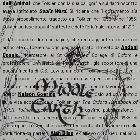
dell’ Anima)
, che Tolkien con la sua calligrafia sul dattiloscritto
aveva intitolato
Soul’s Ward
. Si ritiene che il documento sia
stato probabilmente tradotto da Tolkien nel 1955 o nel 1956;
Tolkien scrisse appunti sul testo e datò l’originale intorno al 1210.
Il dattiloscritto di dieci pagine, che reca aggiunte e correzioni
autografe di Tolkien su ogni pagina, è stato ritrovato da
Andoni
Cossio
, ricercatore al St Catherine’s College di Oxford e
professore all’Università dei Paesi Baschi, già scopritore di una
poesia inedita di C.S. Lewis, amico di Tolkien, che rifletteva il
loro comune e appassionato interesse per l’antico inglese.
Cossio si è imbattuto nel dattiloscritto mentre lavorava con il
dottor
Nelson Goering
dell’Università di Oslo ad un capitolo
sulla vita accademica di Tolkien per
The Oxford Handbook of
J.R.R. Tolkien
, raccolta di saggi di prossima pubblicazione; il
dattiloscritto era accompagnato da una nota del 1985 di
Christopher Tolkien, che faceva riferimento al ritrovamento della
traduzione da parte di
Alan Bliss
, ex allievo di Tolkien, nel 1983.