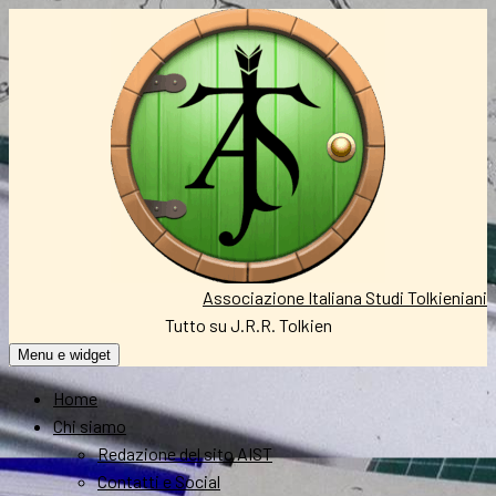
Vai
al
contenuto
Associazione Italiana Studi Tolkieniani
Tutto su J.R.R. Tolkien
Menu e widget
Home
Chi siamo
Redazione del sito AIST
Contatti e Social