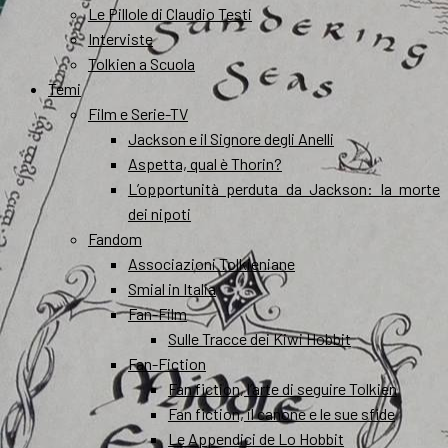
Le Pillole di Claudio Testi
Interviste
Tolkien a Scuola
Temi
Film e Serie-TV
Jackson e il Signore degli Anelli
Aspetta, qual è Thorin?
L’opportunità perduta da Jackson: la morte
dei nipoti
Fandom
Associazioni Tolkieniane
Smial in Italia
Fan-Film
Sulle Tracce dei Kiwi Hobbit
Fan-Fiction
Fan fiction, l’arte di seguire Tolkien
Fan fiction, il canone e le sue sfide
Le Appendici de Lo Hobbit