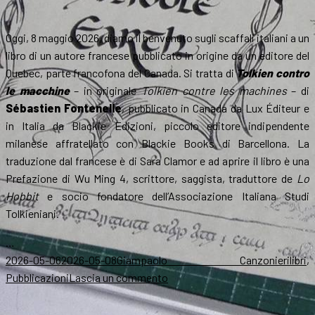
Oggi, 8 maggio 2026, diamo il benvenuto sugli scaffali italiani a un
libro di un autore francese pubblicato in origine da un editore del
Quebec, parte francofona del Canada. Si tratta di
Tolkien contro
le macchine
– in originale
Tolkien contre les machines
– di
Sébastien Fontenelle
, pubblicato in Canada da Lux Éditeur e
in Italia da Blackie Edizioni, piccolo editore indipendente
milanese affratellato con Blackie Books di Barcellona. La
traduzione dal francese è di Sara Clamor e ad aprire il libro è una
Prefazione di Wu Ming 4, scrittore, saggista, traduttore de
Lo
Hobbit
e socio fondatore dell’Associazione Italiana Studi
Tolkieniani.
…
Scritto
Autore
Categ
2026-05-06
2026-05-08
Giampaolo Canzonieri
libri
,
il
su
Pubblicazioni
Lascia un commento
In
libreria