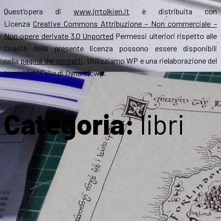
Quest’opera di
www.jrrtolkien.it
è distribuita con
Licenza
Creative Commons Attribuzione – Non commerciale –
Non opere derivate 3.0 Unported
Permessi ulteriori rispetto alle
finalità della presente licenza possono essere disponibili
nella
pagina dei contatti
. Utilizziamo WP e una rielaborazione del
tema LightFolio di Dynamicwp.
Categoria:
libri