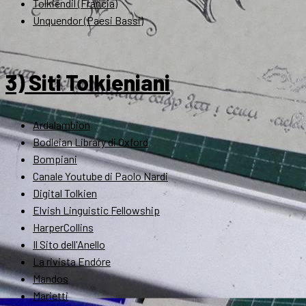
Tolkiendil (Francia)
Unquendor (Paesi Bassi)
3) Siti Tolkieniani
Ardalambion
Bodleian Library di Oxford
Bompiani
Canale Youtube di Paolo Nardi
Digital Tolkien
Elvish Linguistic Fellowship
HarperCollins
Il Sito dell'Anello
La rivista Endóre
Mandos
Marietti