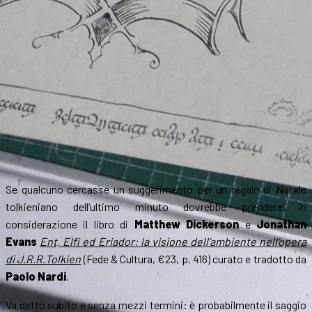
Se qualcuno cercasse un suggerimento per un regalo di Natale
tolkieniano dell’ultimo minuto dovrebbe prendere in
considerazione il libro di
Matthew Dickerson
e
Jonathan
Evans
Ent, Elfi ed Eriador: la visione dell’ambiente nell’opera
di J.R.R.Tolkien
(Fede & Cultura, €23, p. 416) curato e tradotto da
Paolo Nardi
.
Va detto subito e senza mezzi termini: è probabilmente il saggio