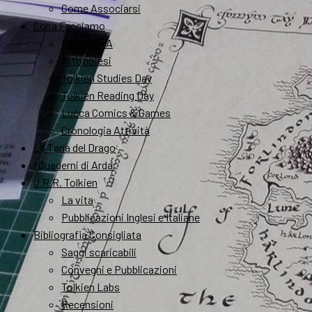
Come Associarsi
Cosa Facciamo
FantastikA
Mitopoiesi
Tolkien Studies Day
Tolkien Reading Day
Lucca Comics & Games
Cronologia Attività
La Tana del Drago
I Quaderni di Arda
J.R.R. Tolkien
La vita
Pubblicazioni Inglesi e Italiane
Bibliografia Consigliata
Saggi scaricabili
Convegni e Pubblicazioni
Tolkien Labs
Recensioni