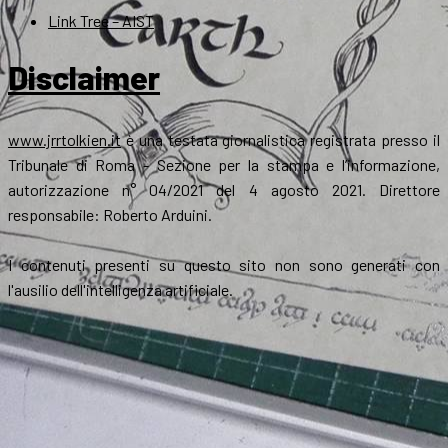
Link Tree – AIST
Disclaimer
www.jrrtolkien.it
è una testata giornalistica registrata presso il
Tribunale di Roma - Sezione per la stampa e l’informazione,
autorizzazione n° 04/2021 del 4 agosto 2021. Direttore
responsabile: Roberto Arduini.
I contenuti presenti su questo sito non sono generati con
l'ausilio dell'intelligenza artificiale.