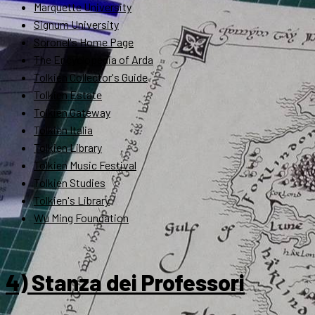
Marquette University
Signum University
Soronel's Home Page
The Encyclopedia of Arda
Tolkien Collector's Guide
Tolkien Estate
Tolkien Gateway
Tolkien Italia
Tolkien Library
Tolkien Music Festival
Tolkien Studies
Tolkien's Library
Wu Ming Foundation
4) Stanza dei Professori