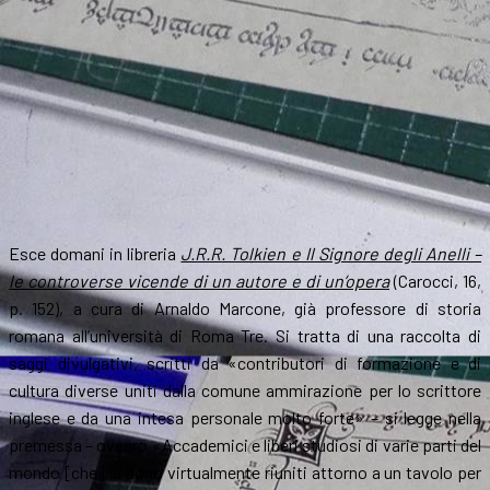
Mezzo
di
Tolkien
Esce domani in libreria
J.R.R. Tolkien e Il Signore degli Anelli –
le controverse vicende di un autore e di un’opera
(Carocci, 16,
p. 152), a cura di Arnaldo Marcone, già professore di storia
romana all’università di Roma Tre. Si tratta di una raccolta di
saggi divulgativi, scritti da «contributori di formazione e di
cultura diverse uniti dalla comune ammirazione per lo scrittore
inglese e da una intesa personale molto forte» – si legge nella
premessa – ovvero «Accademici e liberi studiosi di varie parti del
mondo [che] si sono virtualmente riuniti attorno a un tavolo per