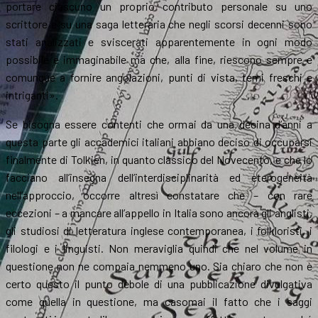
portare ciascuno un proprio contributo personale su uno
scrittore e su una saga letteraria che negli scorsi decenni sono
stati analizzati e sviscerati apparentemente in ogni modo
possibile e immaginabile ma che, alla fine, riescono sempre e
comunque a fornire angolazioni, punti di vista, temi freschi e
intriganti».
Se bisogna essere contenti che ormai da una decina d’anni a
questa parte gli accademici italiani abbiano deciso di occuparsi
finalmente di Tolkien, in quanto classico del Novecento, e che lo
facciano all’insegna dell’interdisciplinarità ed eterogeneità
nell’approccio, occorre altresì constatare che – con rare
eccezioni – a mancare all’appello in Italia sono ancora gli anglisti,
gli studiosi di letteratura inglese contemporanea, i folkloristi, i
filologi e i linguisti. Non meraviglia quindi che nel volume in
questione non ne compaia nemmeno uno. Sia chiaro che non è
certo questo il punto debole di una pubblicazione divulgativa
come quella in questione, ma casomai il fatto che i saggi