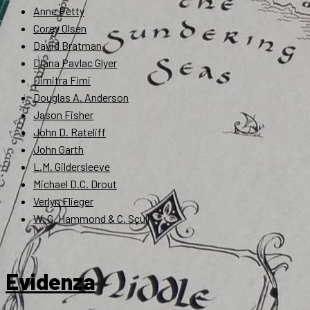
Anne Petty
Corey Olsen
David Bratman
Diana Pavlac Glyer
Dimitra Fimi
Douglas A. Anderson
Jason Fisher
John D. Rateliff
John Garth
L.M. Gildersleeve
Michael D.C. Drout
Verlyn Flieger
W. G. Hammond & C. Scull
Evidenza