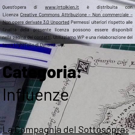
Quest’opera di
www.jrrtolkien.it
è distribuita con
Licenza
Creative Commons Attribuzione – Non commerciale –
Non opere derivate 3.0 Unported
Permessi ulteriori rispetto alle
finalità della presente licenza possono essere disponibili
nella
pagina dei contatti
. Utilizziamo WP e una rielaborazione del
tema LightFolio di Dynamicwp.
Categoria:
Influenze
La Compagnia del Sottosopra: