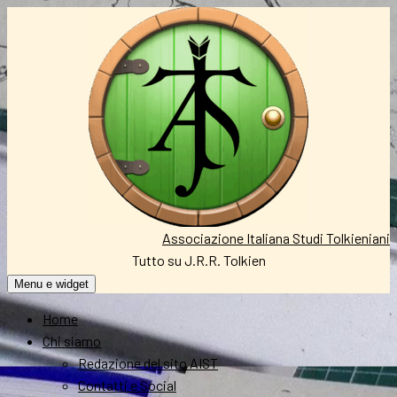
Vai
al
contenuto
Associazione Italiana Studi Tolkieniani
Tutto su J.R.R. Tolkien
Menu e widget
Home
Chi siamo
Redazione del sito AIST
Contatti e Social