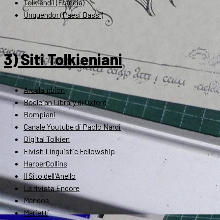
Tolkiendil (Francia)
Unquendor (Paesi Bassi)
3) Siti Tolkieniani
Ardalambion
Bodleian Library di Oxford
Bompiani
Canale Youtube di Paolo Nardi
Digital Tolkien
Elvish Linguistic Fellowship
HarperCollins
Il Sito dell'Anello
La rivista Endóre
Mandos
Marietti