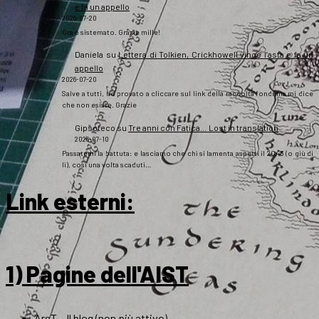
e fa un appello
2026-07-20
Ora è sistemato. Grazie mille!
Daniela
su
Lettera di Tolkien, Crickhowell vince l’asta e fa un
appello
2026-07-20
Salve a tutti, ho provato a cliccare sul link della raccolta fondi ma mi dice
che non esiste. Grazie
Gipsoteco
su
Tre anni con Fatica… Lost in translation
2026-07-10
Passatemi la battuta: e lasciamo che chi si lamenta aspetti il 2043 (o giù di
lì), così una volta scaduti…
Link esterni
:
1) Pagine dell'AIST
ArsT – Il blog (non più attivo)