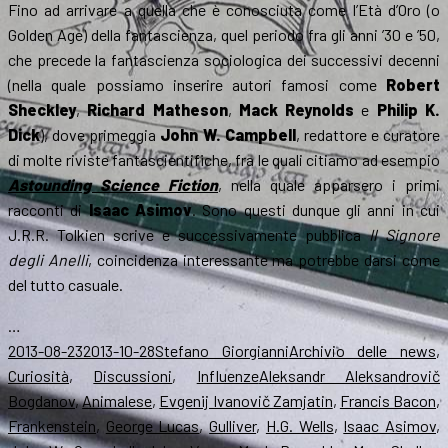
Fino ad arrivare a quella che è conosciuta come l’Età d’Oro (o
Golden Age) della fantascienza, quel periodo fra gli anni ’30 e ’50,
che precede la fantascienza sociologica dei successivi decenni
(nella quale possiamo inserire autori famosi come
Robert
Sheckley
,
Richard Matheson
,
Mack Reynolds
e
Philip K.
Dick
), dove primeggia
John W. Campbell
, redattore e curatore
di molte riviste fantascientifiche, fra le quali citiamo ad esempio
Astounding Science Fiction
, nella quale apparsero i primi
racconti di
Isaac Asimov
. Sono questi dunque gli anni in cui
J.R.R. Tolkien scrive e successivamente pubblica
Il Signore
degli Anelli
, coincidenza interessante ma potrebbe darsi come
del tutto casuale.
…
Scritto
Autore
Categorie
2013-08-23
2013-10-28
Stefano Giorgianni
Archivio delle news
,
il
Tag
Curiosità
,
Discussioni
,
Influenze
Aleksandr Aleksandrovič
Bogdanov
,
Animalese
,
Evgenij Ivanovič Zamjatin
,
Francis Bacon
,
Frankenstein
,
George Lucas
,
Gulliver
,
H.G. Wells
,
Isaac Asimov
,