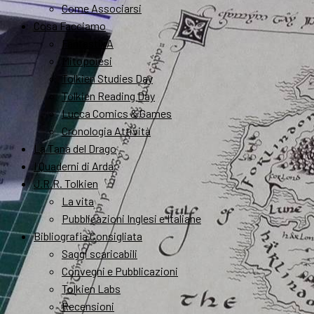
Come Associarsi
Cosa Facciamo
FantastikA
Mitopoiesi
Tolkien Studies Day
Tolkien Reading Day
Lucca Comics & Games
Cronologia Attività
La Tana del Drago
I Quaderni di Arda
J.R.R. Tolkien
La vita
Pubblicazioni Inglesi e Italiane
Bibliografia Consigliata
Saggi scaricabili
Convegni e Pubblicazioni
Tolkien Labs
Recensioni