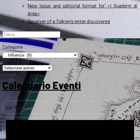
New Issue and editorial format for «I Quaderni di
Arda»
Receiver of a Tolkien’s letter discovered
Ricerca
per:
Categorie
Calendario Eventi
Set
19