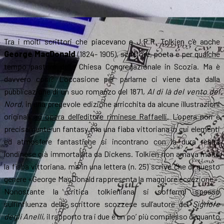
Tra i molti scrittori che piacevano a J.R.R. Tolkien c’è anche
George MacDonald
(1824- 1905), scrittore, poeta e per qualche
tempo pastore della Chiesa Congregazionale in Scozia. Ma è
davvero così? L’occasione per parlarne ci viene data dalla
pubblicazione di un suo romanzo del 1871,
Al di là del vento del
Nord
, in una pregevole edizione arricchita da alcune illustrazioni
originali
ad opera dell’editore riminese Raffaelli
. L’opera non è
precisamente un fantasy, ma una fiaba vittoriana in cui elementi
ed atmosfere fantastiche si incontrano con la dura realtà
londinese già immortalata da Dickens. Tolkien non amava molta
la fiaba vittoriana, ma in una lettera (n. 25) scrive che di questo
genere «George MacDonald rappresenta la maggiore eccezione».
Nonostante la critica tolkieniana si soffermi spesso
sull’influenza dello scrittore scozzese sull’autore del
Signore
degli Anelli
, il rapporto tra i due è un po’ più complesso di quanto