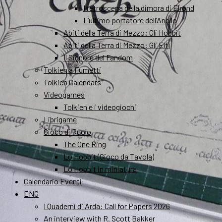
I retroscena della dimora di Elrond
L’ultimo portatore dell’Anello
Abiti della Terra di Mezzo: Gli Hobbit
Abiti della Terra di Mezzo: Gli Elfi
Il Signore del Fandom
Tolkien a Fumetti
Tolkien Calendars
Videogames
Tolkien e i videogiochi
Librigame
Gioco di Ruolo
The One Ring
Lo Hobbit (Gioco da Tavola)
Lo Hobbit in miniatura
Calendario Eventi
ENG
I Quaderni di Arda: Call for Papers 2026
An interview with R. Scott Bakker