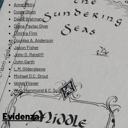
Anne Petty
Corey Olsen
David Bratman
Diana Pavlac Glyer
Dimitra Fimi
Douglas A. Anderson
Jason Fisher
John D. Rateliff
John Garth
L.M. Gildersleeve
Michael D.C. Drout
Verlyn Flieger
W. G. Hammond & C. Scull
Evidenza