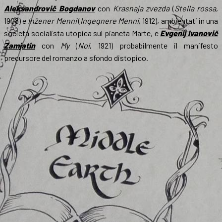
Aleksandrovič Bogdanov
con
Krasnaja zvezda
(
Stella rossa
,
1908) e
Inžener Menni
(
Ingegnere Menni
, 1912), ambientati in una
società socialista utopica sul pianeta Marte, e
Evgenij Ivanovič
Zamjatin
con
My
(
Noi
, 1921) probabilmente il manifesto
precursore del romanzo a sfondo distopico.