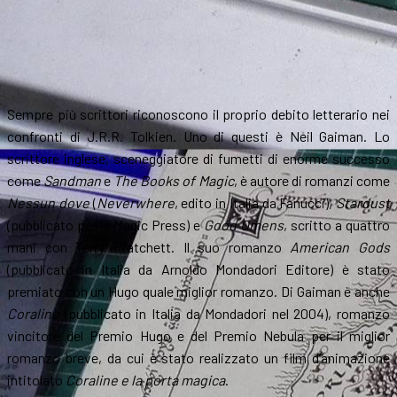
Sempre più scrittori riconoscono il proprio debito letterario nei
confronti di J.R.R. Tolkien. Uno di questi è Neil Gaiman. Lo
scrittore inglese, sceneggiatore di fumetti di enorme successo
come
Sandman
e
The Books of Magic
, è autore di romanzi come
Nessun dove
(
Neverwhere
, edito in Italia da Fanucci),
Stardust
(pubblicato per la Magic Press) e
Good Omens
, scritto a quattro
mani con Terry Pratchett. Il suo romanzo
American Gods
(pubblicato in Italia da Arnoldo Mondadori Editore) è stato
premiato con un Hugo quale miglior romanzo. Di Gaiman è anche
Coraline
(pubblicato in Italia da Mondadori nel 2004), romanzo
vincitore del Premio Hugo e del Premio Nebula per il miglior
romanzo breve, da cui è stato realizzato un film d’animazione
intitolato
Coraline e la porta magica
.