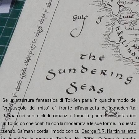
Se la lettertura fantastica di Tolkien parla in qualche modo del
“crepuscolo del mito” di fronte all’avanzata della modernità,
Gaiman nei suoi cicli di romanzi e fumetti, parla di un fantastico
mitologico che coabita con la modernità e le sue forme. In questo
senso, Gaiman ricorda il modo con cui
George R.R. Martin ha letto
e assorbito le opere di Tolkien
. Nel 2004, Gaiman fu ospite