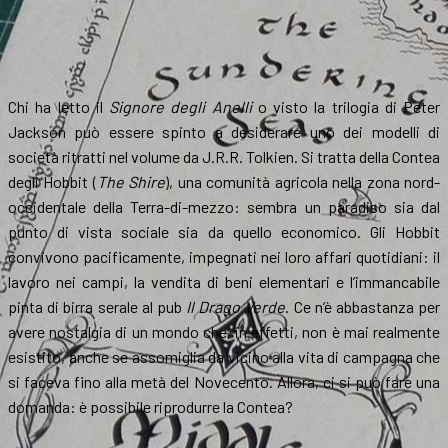
Chi ha letto il
Signore degli Anelli
o visto la trilogia di Peter
Jackson può essere spinto a desiderare uno dei modelli di
società ritratti nel volume da J.R.R. Tolkien. Si tratta della Contea
degli Hobbit (
The Shire
), una comunità agricola nella zona nord-
occidentale della Terra-di-mezzo: sembra un paradiso sia dal
punto di vista sociale sia da quello economico. Gli Hobbit
convivono pacificamente, impegnati nei loro affari quotidiani: il
lavoro nei campi, la vendita di beni elementari e l’immancabile
pinta di birra serale al pub
Il Drago Verde
. Ce n’è abbastanza per
avere nostalgia di un mondo che, in effetti, non è mai realmente
esistito, anche se assomiglia da vicino alla vita di campagna che
si faceva fino alla metà del Novecento. Allora, ci si può fare una
domanda: è possibile riprodurre la Contea?
…