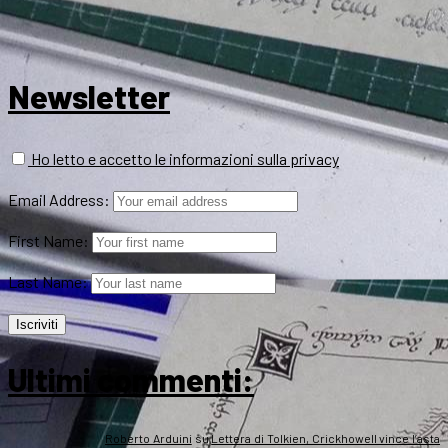
Newsletter
Ho letto e accetto le informazioni sulla privacy
Email Address:
First Name:
Last Name:
Ultimi commenti:
Roberto Arduini
su
Lettera di Tolkien, Crickhowell vince l’asta