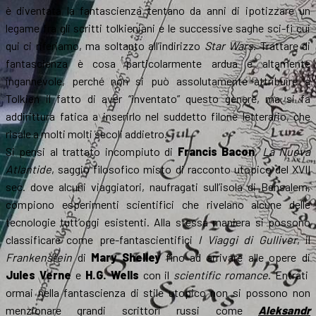
è diventata la fantascienza tentano da anni di ipotizzare un
legame fra gli scritti tolkieniani e le successive saghe sci-fi cui
qui ci riferiamo, ma soltanto all’indirizzo
Star Wars
. Trattare di
fantascienza è cosa particolarmente ardua e altamente
ingannevole, perché non si può assolutamente attribuire a
Tolkien il fatto di aver “inventato” questo genere, ma si fa
addirittura fatica a inserirlo nel suddetto filone letterario, che
risale a molti molti secoli addietro.
Si pensi al trattato incompiuto di
Francis Bacon
,
La Nuova
Atlantide
, saggio filosofico misto di racconto utopico del XVII
sec. dove alcuni viaggiatori, naufragati sull’isola di Bensalem,
compiono esperimenti scientifici che rivelano alcune delle
tecnologie tutt’oggi esistenti. Alla stessa maniera si possono
classificare come pre-fantascientifici
I Viaggi di Gulliver
, il
Frankenstein
di
Mary Shelley
fino ad arrivare alle opere di
Jules Verne
e
H.G. Wells
con il
scientific romance
. Entrati
ormai nella fantascienza di stile utopico non si possono non
menzionare grandi scrittori russi come
Aleksandr