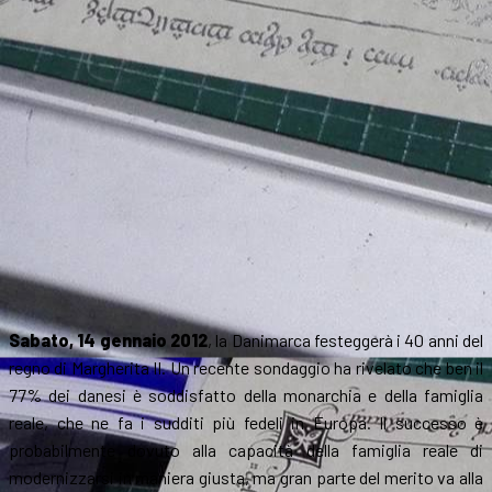
Tolkien
Sabato, 14 gennaio 2012
, la Danimarca festeggerà i 40 anni del
regno di Margherita II. Un recente sondaggio ha rivelato che ben il
77% dei danesi è soddisfatto della monarchia e della famiglia
reale, che ne fa i sudditi più fedeli in Europa. Il successo è
probabilmente dovuto alla capacità della famiglia reale di
modernizzarsi in maniera giusta, ma gran parte del merito va alla