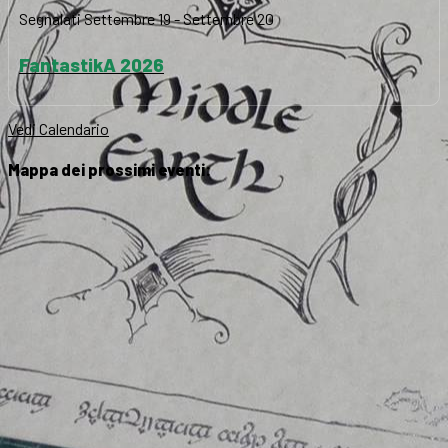
Segnalati
Settembre 19
-
Settembre 20
FantastikA 2026
Vedi Calendario
Mappa dei prossimi eventi: