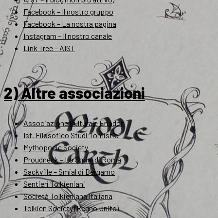
Facebook – Il nostro gruppo
Facebook – La nostra pagina
Instagram – Il nostro canale
Link Tree – AIST
2) Altre associazioni
Associazione Culturale Eriador
Ist. Filosofico Studi Tomistici
Mythopoeic Society
Proudneck – Lo Smial di Roma
Sackville – Smial di Bergamo
Sentieri Tolkieniani
Società Tolkieniana Italiana
Tolkien Society (Regno Unito)