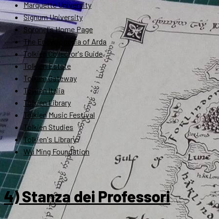
Marquette University
Signum University
Soronel's Home Page
The Encyclopedia of Arda
Tolkien Collector's Guide
Tolkien Estate
Tolkien Gateway
Tolkien Italia
Tolkien Library
Tolkien Music Festival
Tolkien Studies
Tolkien's Library
Wu Ming Foundation
4) Stanza dei Professori