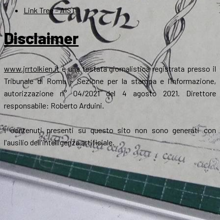
Link Tree – AIST
Disclaimer
www.jrrtolkien.it
è una testata giornalistica registrata presso il
Tribunale di Roma - Sezione per la stampa e l’informazione,
autorizzazione n° 04/2021 del 4 agosto 2021. Direttore
responsabile: Roberto Arduini.
I contenuti presenti su questo sito non sono generati con
l'ausilio dell'intelligenza artificiale.