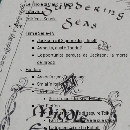
Le Pillole di Claudio Testi
Interviste
Tolkien a Scuola
Temi
Film e Serie-TV
Jackson e il Signore degli Anelli
Aspetta, qual è Thorin?
L’opportunità perduta da Jackson: la morte
dei nipoti
Fandom
Associazioni Tolkieniane
Smial in Italia
Fan-Film
Sulle Tracce dei Kiwi Hobbit
Fan-Fiction
Fan fiction, l’arte di seguire Tolkien
Fan fiction, il canone e le sue sfide
Le Appendici de Lo Hobbit