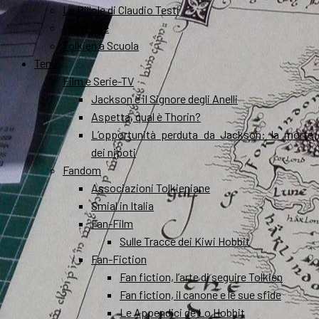
Le Pillole di Claudio Testi
Interviste
Tolkien a Scuola
Temi
Film e Serie-TV
Jackson e il Signore degli Anelli
Aspetta, qual è Thorin?
L’opportunità perduta da Jackson: la morte
dei nipoti
Fandom
Associazioni Tolkieniane
Smial in Italia
Fan-Film
Sulle Tracce dei Kiwi Hobbit
Fan-Fiction
Fan fiction, l’arte di seguire Tolkien
Fan fiction, il canone e le sue sfide
Le Appendici de Lo Hobbit