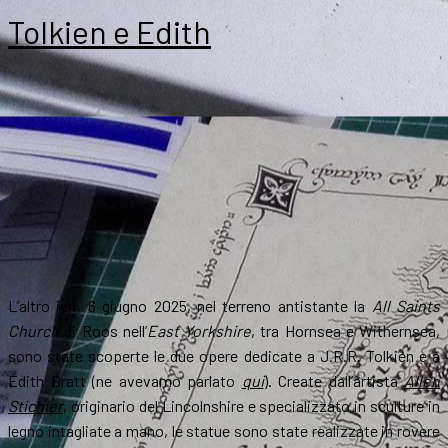
Tolkien e Edith
L’altro ieri
,
6 giugno 2025, nel terreno antistante la
All Saints
Church
di Roos nell’
East Yorkshire
, tra Hornsea e Withernsea,
sono state scoperte le due opere dedicate a J.R.R. Tolkien e a
Edith Bratt (ne avevamo parlato
qui
). Create dall’artista
Allen
Stichler
, originario del Lincolnshire e specializzato in sculture in
legno intagliate a mano, le statue sono state realizzate in rovere