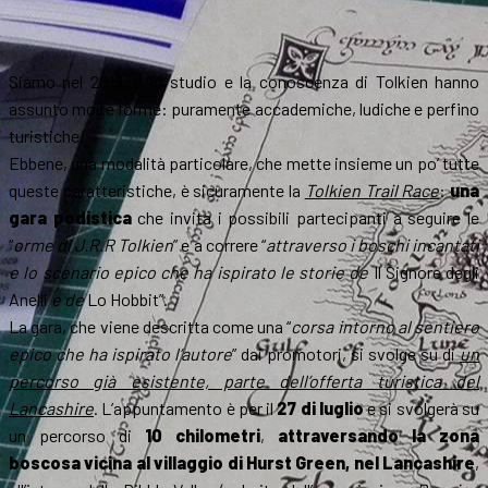
Siamo nel 2019, e lo studio e la conoscenza di Tolkien hanno
assunto molte forme: puramente accademiche, ludiche e perfino
turistiche.
Ebbene, una modalità particolare, che mette insieme un po’ tutte
queste caratteristiche, è sicuramente la
Tolkien Trail Race
:
una
gara podistica
che invita i possibili partecipanti a seguire le
“
orme di J.R.R Tolkien
” e a correre “
attraverso i boschi incantati
e lo scenario epico che ha ispirato le storie de
Il Signore degli
Anelli
e de
Lo Hobbit”.
La gara, che viene descritta come una “
corsa intorno al sentiero
epico che ha ispirato l’autore
” dai promotori, si svolge su di
un
percorso già esistente, parte dell’offerta turistica del
Lancashire
. L’appuntamento è per il
27 di luglio
e si svolgerà su
un percorso di
10 chilometri
,
attraversando la zona
boscosa vicina al villaggio di Hurst Green, nel Lancashire
,