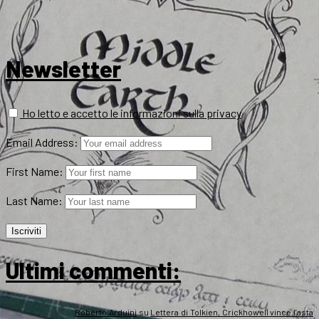
Newsletter
Ho letto e accetto le informazioni sulla privacy
Email Address:
First Name:
Last Name:
Ultimi commenti:
Roberto Arduini
su
Lettera di Tolkien, Crickhowell vince l’asta