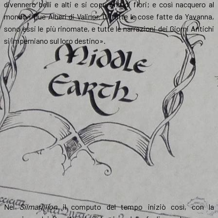
divennero belli e alti e si coprirono di fiori; e così nacquero al
mondo i Due Alberi di Valinor. Di tutte le cose fatte da Yavanna,
sono essi le più rinomate, e tutte le narrazioni dei Giorni Antichi
si imperniano sul loro destino».
Nel
Silmarillion
il computo del tempo iniziò così, con la