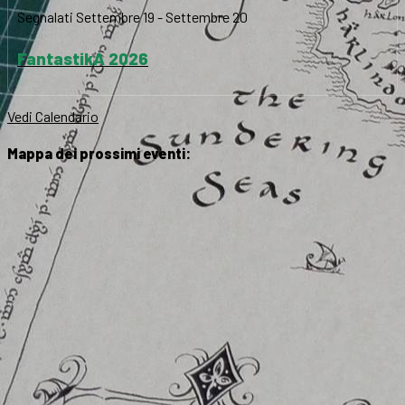
Segnalati
Settembre 19
-
Settembre 20
FantastikA 2026
Vedi Calendario
Mappa dei prossimi eventi: