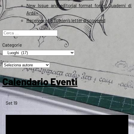
New Issue and editorial format for «I Quaderni di
Arda»
Receiver of a Tolkien’s letter discovered
Ricerca
per:
Categorie
Calendario Eventi
Set
19