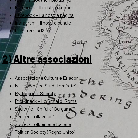
Facebook – Il nostro gruppo
Facebook – La nostra pagina
Instagram – Il nostro canale
Link Tree – AIST
2) Altre associazioni
Associazione Culturale Eriador
Ist. Filosofico Studi Tomistici
Mythopoeic Society
Proudneck – Lo Smial di Roma
Sackville – Smial di Bergamo
Sentieri Tolkieniani
Società Tolkieniana Italiana
Tolkien Society (Regno Unito)