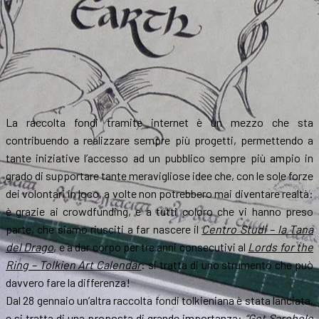
La raccolta fondi tramite internet è un mezzo che sta
contribuendo a realizzare sempre più progetti, permettendo a
tante iniziative l’accesso ad un pubblico sempre più ampio in
grado di supportare tante meravigliose idee che, con le sole forze
dei volontari in loco, a volte non potrebbero mai diventare realtà:
è grazie ai crowdfunding, e a tutti coloro che vi hanno preso
parte, che siamo riusciti a far nascere il
Centro Studi – la Tana
del Drago
, e a dar corpo per tre anni consecutivi al
Lords for the
Ring – Tolkien Art Calendar
: si tratta di uno strumento che può
davvero fare la differenza!
Dal 28 gennaio un’altra raccolta fondi tolkieniana è stata lanciata,
e si tratta di una proposta di grande importanza:
“Get Sarehole