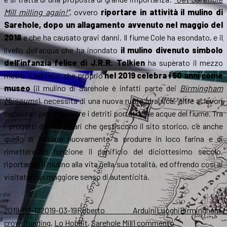
Mill milling again!”
, ovvero
riportare in attività il mulino di
Sarehole, dopo un allagamento avvenuto nel maggio del
2018
e che ha causato gravi danni. Il fiume Cole ha esondato, e il
livello dell’acqua che ha inondato
il mulino divenuto simbolo
dell’infanzia felice di J.R.R. Tolkien
ha superato il mezzo
metro. L’edificio, che proprio
nel 2019 celebra i 50 anni come
museo
(il mulino di Sarehole è infatti parte dei
Birmingham
Museums
), necessita di una nuova ruota idraulica, oltre ai lavori
necessari per rimuovere i detriti portati dalle acque del fiume. Tra
i progetti dei volontari che gestiscono il sito storico, c’è anche
quello di iniziare nuovamente a produrre in loco farina e di
rimettere in funzione il panificio del diciottesimo secolo,
riportando il mulino alla vita nella sua totalità, ed offrendo così ai
visitatori un maggiore senso di autenticità.
…
Scritto
Autore
Categorie
Tag
2019-02-12
2019-03-19
Roberto Arduini
Luoghi
Birmingham
,
il
su
crowdfunding
,
Lo Hobbit
,
Sarehole Mill
1 commento