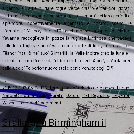
creazione dei Due Alberi: Telperion, dalle foglie verde scuro e
argento, e Laurelin, dalle foglie verde chiaro e dai fiori dorati.
Entrambi emanavano luce propria, e l’alternarsi dei loro periodi di
splendore, rispettivamente argentato e dorato, scandì le
giornate di Valinor, fino all’Ottenebramento a opera di Melkor.
Yavanna raccoglieva in pozze la rugiada luminosa che cadeva
dalle loro foglie, e anch’esse erano fonte di luce, la stessa che
Fëanor instillò nei suoi Silmarilli; la Valie inoltre creò la luna e il
sole dall’ultimo fiore e dall’ultimo frutto degli Alberi, e Varda creò
dalla luce di Telperion nuove stelle per la venuta degli Elfi.
…
Scritto
Autore
Categorie
2015-12-09
2015-12-19
Autore in Calce
Archivio delle news
,
Luoghi
,
il
Tag
Natura
Christina Scull
,
Laurelin
,
Oxford
,
Pat Reynolds
,
Telperion
,
su
Wayne Hammond
4 commenti
Telperion
e
Si allarga a Birmingham il
Laurelin
si