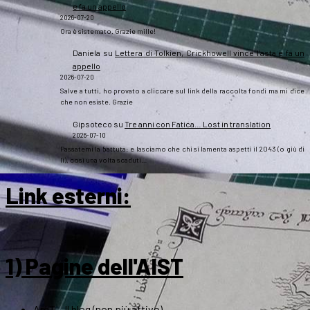
e fa un appello
2026-07-20
Ora è sistemato. Grazie mille!
Daniela
su
Lettera di Tolkien, Crickhowell vince l’asta e fa un
appello
2026-07-20
Salve a tutti, ho provato a cliccare sul link della raccolta fondi ma mi dice
che non esiste. Grazie
Gipsoteco
su
Tre anni con Fatica… Lost in translation
2026-07-10
Passatemi la battuta: e lasciamo che chi si lamenta aspetti il 2043 (o giù di
lì), così una volta scaduti…
Link esterni
:
1) Pagine dell'AIST
ArsT – Il blog (non più attivo)