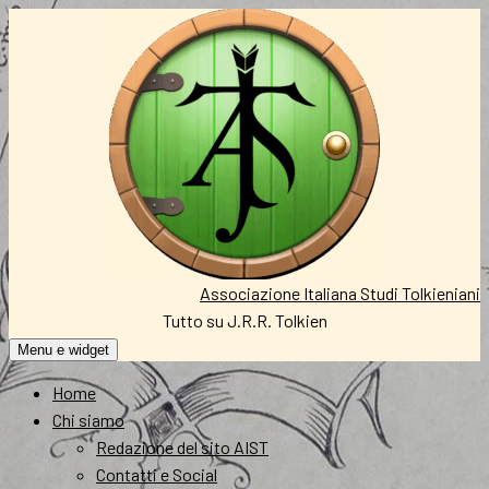
Vai
al
contenuto
Associazione Italiana Studi Tolkieniani
Tutto su J.R.R. Tolkien
Menu e widget
Home
Chi siamo
Redazione del sito AIST
Contatti e Social