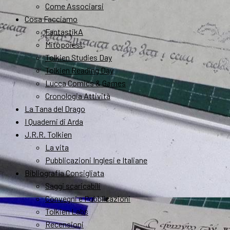
Come Associarsi
Cosa Facciamo
FantastikA
Mitopoiesi
Tolkien Studies Day
Tolkien Reading Day
Lucca Comics & Games
Cronologia Attività
La Tana del Drago
I Quaderni di Arda
J.R.R. Tolkien
La vita
Pubblicazioni Inglesi e Italiane
Bibliografia Consigliata
Saggi scaricabili
Convegni e Pubblicazioni
Tolkien Labs
Recensioni