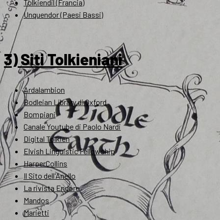
Tolkiendil (Francia)
Unquendor (Paesi Bassi)
3) Siti Tolkieniani
Ardalambion
Bodleian Library di Oxford
Bompiani
Canale Youtube di Paolo Nardi
Digital Tolkien
Elvish Linguistic Fellowship
HarperCollins
Il Sito dell'Anello
La rivista Endóre
Mandos
Marietti