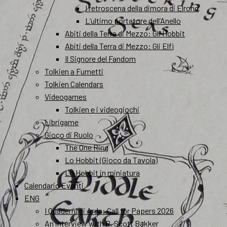
I retroscena della dimora di Elrond
L’ultimo portatore dell’Anello
Abiti della Terra di Mezzo: Gli Hobbit
Abiti della Terra di Mezzo: Gli Elfi
Il Signore del Fandom
Tolkien a Fumetti
Tolkien Calendars
Videogames
Tolkien e i videogiochi
Librigame
Gioco di Ruolo
The One Ring
Lo Hobbit (Gioco da Tavola)
Lo Hobbit in miniatura
Calendario Eventi
ENG
I Quaderni di Arda: Call for Papers 2026
An interview with R. Scott Bakker