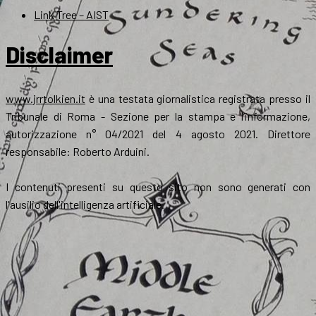
Link Tree – AIST
Disclaimer
www.jrrtolkien.it
è una testata giornalistica registrata presso il
Tribunale di Roma - Sezione per la stampa e l’informazione,
autorizzazione n° 04/2021 del 4 agosto 2021. Direttore
responsabile: Roberto Arduini.
I contenuti presenti su questo sito non sono generati con
l'ausilio dell'intelligenza artificiale.