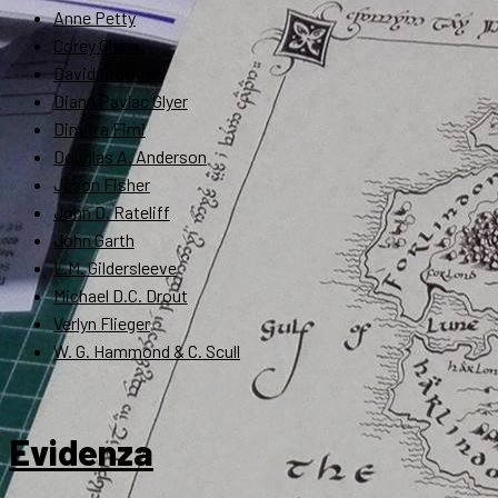
Anne Petty
Corey Olsen
David Bratman
Diana Pavlac Glyer
Dimitra Fimi
Douglas A. Anderson
Jason Fisher
John D. Rateliff
John Garth
L.M. Gildersleeve
Michael D.C. Drout
Verlyn Flieger
W. G. Hammond & C. Scull
Evidenza