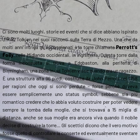
Ci sono molti luoghi, storie ed eventi che si dice abbiano ispirato
J.R.R. Tolkien nei suoi racconti sulla Terra di Mezzo. Una che da
molti anni intriga gli appassionati è la torre chiamata
Perrott’s
Folly
, nelle Midlands occidentali, in Inghilterra. Questa torre dalla
forma inconsueta si trova a Edgbaston, alla periferia di
Birmingham, una zona in cui Tolkien visse quando era un ragazzo.
È una struttura alta 96 piedi, costruita da John Perrott nel 1758
per ragioni che oggi si sono perdute – forse perché doveva
essere semplicemente uno status symbol, sebbene sia più
romantico credere che lo abbia voluto costruire per poter vedere
sempre la tomba della moglie, che si trovava a 15 miglia di
distanza, anche se sua moglie era ancora viva quando il nobile
decise di costruire la torre… Gli scettici dicono che il vero motivo
fosse quello di controllare la conserte ed eventualmente sventare