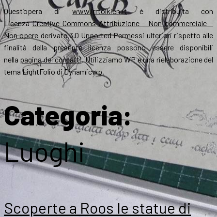
Quest’opera di
www.jrrtolkien.it
è distribuita con
Licenza
Creative Commons Attribuzione – Non commerciale –
Non opere derivate 3.0 Unported
Permessi ulteriori rispetto alle
finalità della presente licenza possono essere disponibili
nella
pagina dei contatti
. Utilizziamo WP e una rielaborazione del
tema LightFolio di Dynamicwp.
Categoria:
Luoghi
Scoperte a Roos le statue di