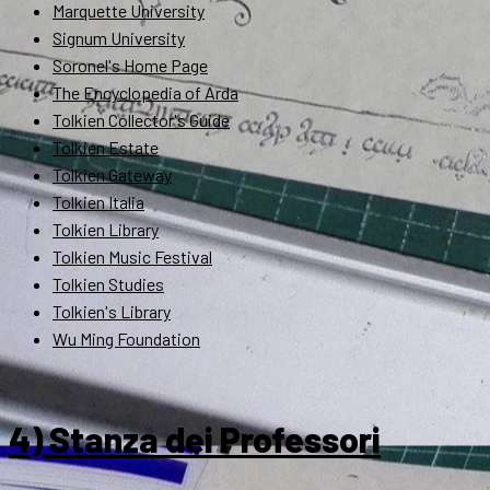
Marquette University
Signum University
Soronel's Home Page
The Encyclopedia of Arda
Tolkien Collector's Guide
Tolkien Estate
Tolkien Gateway
Tolkien Italia
Tolkien Library
Tolkien Music Festival
Tolkien Studies
Tolkien's Library
Wu Ming Foundation
4) Stanza dei Professori