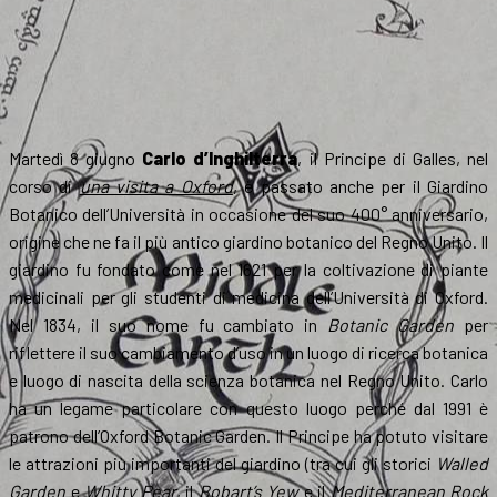
Martedì 8 giugno
Carlo d’Inghilterra
, il Principe di Galles, nel
corso di
una visita a Oxford
, è passato anche per il Giardino
Botanico dell’Università in occasione del suo 400° anniversario,
origine che ne fa il più antico giardino botanico del Regno Unito. Il
giardino fu fondato come nel 1621 per la coltivazione di piante
medicinali per gli studenti di medicina dell’Università di Oxford.
Nel 1834, il suo nome fu cambiato in
Botanic Garden
per
riflettere il suo cambiamento d’uso in un luogo di ricerca botanica
e luogo di nascita della scienza botanica nel Regno Unito. Carlo
ha un legame particolare con questo luogo perché dal 1991 è
patrono dell’Oxford Botanic Garden. Il Principe ha potuto visitare
le attrazioni più importanti del giardino (tra cui gli storici
Walled
Garden
e
Whitty Pear
, il
Bobart’s Yew
e il
Mediterranean Rock