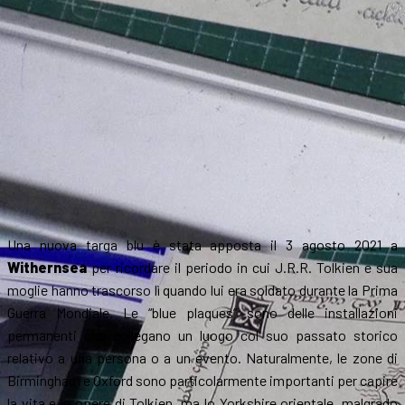
di
Tolkien
ed
Edith
Una nuova targa blu è stata apposta il 3 agosto 2021 a
Withernsea
per ricordare il periodo in cui J.R.R. Tolkien e sua
moglie hanno trascorso lì quando lui era soldato durante la Prima
Guerra Mondiale. Le “blue plaques” sono delle installazioni
permanenti che collegano un luogo col suo passato storico
relativo a una persona o a un evento. Naturalmente, le zone di
Birmingham e Oxford sono particolarmente importanti per capire
la vita e le opere di Tolkien, ma lo Yorkshire orientale, malgrado