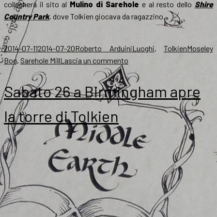
collegherà il sito al
Mulino di Sarehole
e al resto dello
Shire
Country Park
, dove Tolkien giocava da ragazzino.
…
Scritto
Autore
Categorie
Tag
2014-07-11
2014-07-20
Roberto Arduini
Luoghi
,
Tolkien
Moseley
il
su
Bog
,
Sarehole Mill
Lascia un commento
Si
allarga
Sabato 26 a Birmingham apre
a
Birmingham
la torre di Tolkien
il
paradiso
di
Tolkien