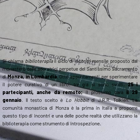
Si chiama
biblioterapia
il ciclo di incontri mensile proposto dal
monastero delle adoratrici perpetue del Santissimo Sacramento
di
Monza, in Lombardia
. Otto appuntamenti per sperimentare
il potere curativo di un libro: tre già si sono svolti,
25 i
partecipanti, anche da remoto;
il prossimo sarà
il 29
gennaio
. Il testo scelto è
Lo Hobbit
di J.R.R. Tolkien. La
comunità monastica di Monza è la prima in Italia a proporre
questo tipo di incontri e una delle poche realtà che utilizzano la
biblioterapia come strumento di introspezione.
…