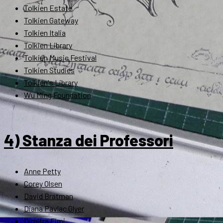
Tolkien Estate
Tolkien Gateway
Tolkien Italia
Tolkien Library
Tolkien Music Festival
Tolkien Studies
Tolkien's Library
Wu Ming Foundation
4) Stanza dei Professori
Anne Petty
Corey Olsen
David Bratman
Diana Pavlac Glyer
Dimitra Fimi