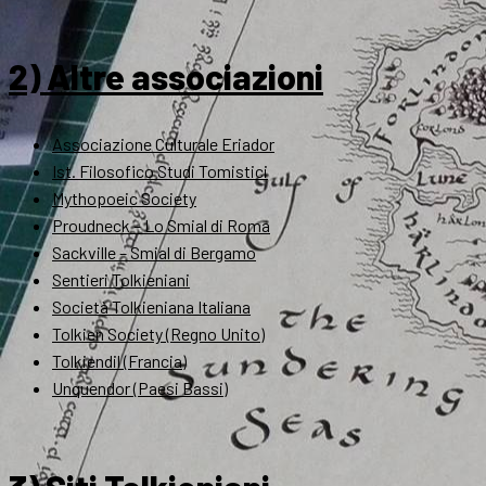
2) Altre associazioni
Associazione Culturale Eriador
Ist. Filosofico Studi Tomistici
Mythopoeic Society
Proudneck – Lo Smial di Roma
Sackville – Smial di Bergamo
Sentieri Tolkieniani
Società Tolkieniana Italiana
Tolkien Society (Regno Unito)
Tolkiendil (Francia)
Unquendor (Paesi Bassi)