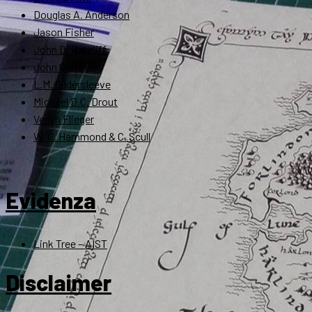
Douglas A. Anderson
Jason Fisher
John D. Rateliff
John Garth
L.M. Gildersleeve
Michael D.C. Drout
Verlyn Flieger
W. G. Hammond & C. Scull
Evidenza
Link Tree – AIST
Disclaimer