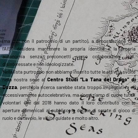
(ma mai con il patrocinio di un partito), a dimostrazione che
l’AIST desidera mantenere la propria identità e la propria
autonomia senza preconcetti verso collaborazioni leali,
disinteressate e non ideologizzate.
Nella lista purtroppo non abbiamo inserito tutte le attività svolte
nella nostra sede al
Centro Studi “La Tana del Drago” di
Dozza
, perché la ricerca sarebbe stata troppo impegnativa ed
eccessivamente autocelebrativa, ma ringraziamo di cuore tutti i
volontari che dal 2018 hanno dato il loro contributo con le
aperture domenicali al pubblico, le decine di serate di gioco di
ruolo e da tavolo, le visite guidate e molto altro.