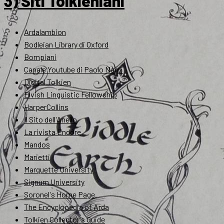
3) Siti Tolkieniani
Ardalambion
Bodleian Library di Oxford
Bompiani
Canale Youtube di Paolo Nardi
Digital Tolkien
Elvish Linguistic Fellowship
HarperCollins
Il Sito dell'Anello
La rivista Endóre
Mandos
Marietti
Marquette University
Signum University
Soronel's Home Page
The Encyclopedia of Arda
Tolkien Collector's Guide