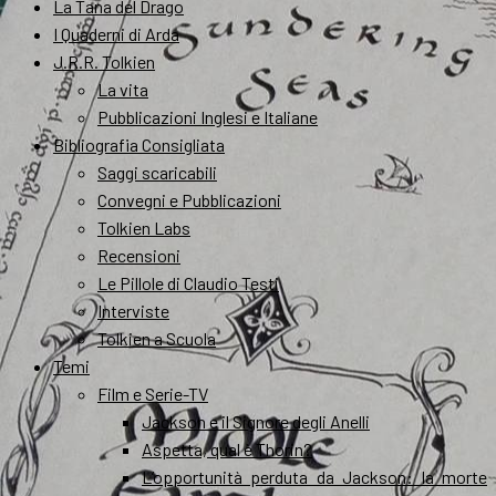
La Tana del Drago
I Quaderni di Arda
J.R.R. Tolkien
La vita
Pubblicazioni Inglesi e Italiane
Bibliografia Consigliata
Saggi scaricabili
Convegni e Pubblicazioni
Tolkien Labs
Recensioni
Le Pillole di Claudio Testi
Interviste
Tolkien a Scuola
Temi
Film e Serie-TV
Jackson e il Signore degli Anelli
Aspetta, qual è Thorin?
L’opportunità perduta da Jackson: la morte