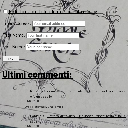
Ho letto e accetto le informazioni sulla privacy
Email Address:
First Name:
Last Name:
Ultimi commenti:
Roberto Arduini
su
Lettera di Tolkien, Crickhowell vince l’asta
e fa un appello
2026-07-20
Ora è sistemato. Grazie mille!
Daniela
su
Lettera di Tolkien, Crickhowell vince l’asta e fa un
appello
2026-07-20