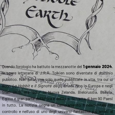
Tolkieniani”
Quando l’orologio ha battuto la mezzanotte del
1 gennaio 2024
,
le opere letterarie di J.R.R. Tolkien sono diventate di dominio
pubblico. Non tutte, ma solo quelle pubblicate in vita, tra cui ci
sono
Lo Hobbit
e
Il Signore degli Anelli.
Non in Europa e negli
Stati Uniti, ma “solo” in Nuova Zelanda, Bielorussia, Bolivia,
Egitto e gran parte dell’Africa e dell’Asia. Si tratta di ben 90 Paesi
in tutto. La notizia segna un cambiamento fondamentale nel
controllo e nell’uso di uno degli universi fantastici più amati al