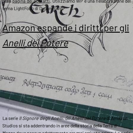
nella
pagina dei contatti
. Utilizziamo WP e una rielaborazione del
tema LightFolio di Dynamicwp.
Amazon espande i diritti per gli
Anelli del Potere
La serie
Il Signore degli Anelli: Gli Anelli del Potere
di Amazon
Studios si sta addentrando in aree della storia della Terra di
Mezzo dove nessun adattamento era mai arrivato prima. La serie