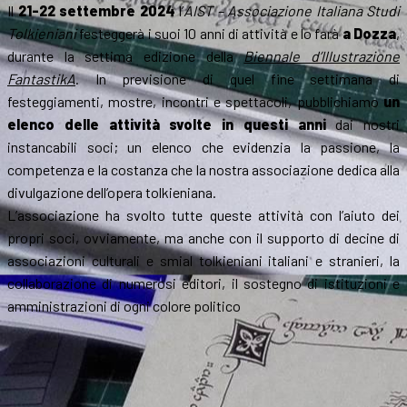
Il
21-22 settembre 2024
l’
AIST – Associazione Italiana Studi
Tolkieniani
festeggerà i suoi 10 anni di attività e lo farà
a Dozza
,
durante la settima edizione della
Biennale d’Illustrazione
FantastikA
. In previsione di quel fine settimana di
festeggiamenti, mostre, incontri e spettacoli, pubblichiamo
un
elenco delle attività svolte in questi anni
dai nostri
instancabili soci; un elenco che evidenzia la passione, la
competenza e la costanza che la nostra associazione dedica alla
divulgazione dell’opera tolkieniana.
L’associazione ha svolto tutte queste attività con l’aiuto dei
propri soci, ovviamente, ma anche con il supporto di decine di
associazioni culturali e smial tolkieniani italiani e stranieri, la
collaborazione di numerosi editori, il sostegno di istituzioni e
amministrazioni di ogni colore politico