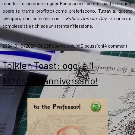
mondo. Le persone in quei Paesi sono libere di adattare quelle
opere (e trarne profitto) come preferiscono. Tuttavia, questo
sviluppo, che coincide con il
Public Domain Day
, è carico di
complessità e richiede un’attenta riflessione.
…
Scritto
Autore
Categorie
su
2024-01-07
2024-01-08
Roberto Arduini
Discussioni
4 commenti
il
Sig
deg
Tolkien Toast: oggi è il
Ane
in
132esimo anniversario!
90
Pa
cop
fin