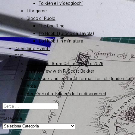
Tolkien e i videogiochi
Librigame
Gioco di Ruolo
The One Ring
Lo Hobbit (Gioco da Tavola)
Lo Hobbit in miniatura
Calendario Eventi
ENG
I Quaderni di Arda: Call for Papers 2026
An interview with R. Scott Bakker
New Issue and editorial format for «I Quaderni di
Arda»
Receiver of a Tolkien’s letter discovered
Ricerca
per:
Categorie