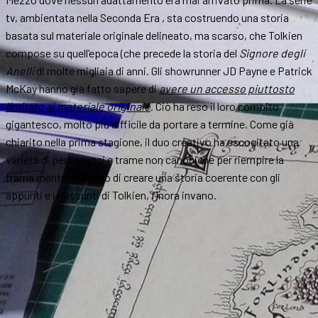
tv, ambientata nella Seconda Era , sta costruendo una storia
basata sul materiale originale delineato, ma scarso, che Tolkien
compose su quell’epoca (che precede la storia del
Signore degli
Anelli
di molte migliaia di anni. Gli showrunner JD Payne e Patrick
McKay hanno già fatto sapere di
avere un accesso piuttosto
limitato al materiale originale
. Ciò ha reso il loro compito
gigantesco, molto più difficile da portare a termine. Come già
chiarito nella prima stagione, il duo creativo ha escogitato una
varietà di personaggi e trame non canoniche per riempire la
trama mentre cercano di creare una storia coerente con gli
appunti e i riassunti di Tolkien, finora invano.