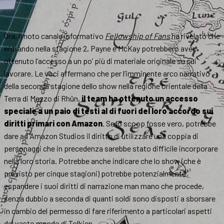
Ora, il noto canale informativo
Fellowship of Fans
ha rivelato che
entrando nella stagione 2, Payne e McKay potrebbero aver
ottenuto l’accesso a un po’ più di materiale originale su cui
lavorare. Le voci affermano che per l’imminente arco narrativo
della seconda stagione dello show nella regione orientale della
Terra di Mezzo di Rhûn,
il team ha ottenuto un accesso
speciale a un paio di testi al di fuori del loro accordo sui
diritti primari con Amazon
. Se lo scoop fosse vero, potrebbe
dare ad Amazon Studios il diritto di utilizzare una coppia di
personaggi che in precedenza sarebbe stato difficile incorporare
nella loro storia. Potrebbe anche indicare che lo show (che è
previsto per cinque stagioni) potrebbe potenzialmente
espandere i suoi diritti di narrazione man mano che procede,
senza dubbio a seconda di quanti soldi sono disposti a sborsare
in cambio del permesso di fare riferimento a particolari aspetti
del vasto mondo di Tolkien.