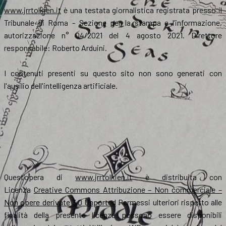
www.jrrtolkien.it
è una testata giornalistica registrata presso il
Tribunale di Roma - Sezione per la stampa e l’informazione,
autorizzazione n° 04/2021 del 4 agosto 2021. Direttore
responsabile: Roberto Arduini.
I contenuti presenti su questo sito non sono generati con
l'ausilio dell'intelligenza artificiale.
Quest’opera di
www.jrrtolkien.it
è distribuita con
Licenza
Creative Commons Attribuzione – Non commerciale –
Non opere derivate 3.0 Unported
Permessi ulteriori rispetto alle
finalità della presente licenza possono essere disponibili