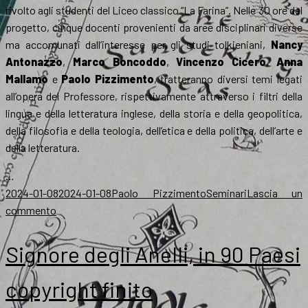
rivolto agli studenti del Liceo classico “La Farina”. Nelle 30 ore del
progetto, cinque docenti provenienti da aree disciplinari diverse
ma accomunati dall’interesse per gli studi tolkieniani,
Nancy
Antonazzo
,
Marco Boncoddo
,
Vincenzo Cicero
,
Anna
Mallamo
e
Paolo Pizzimento
, tratteranno diversi temi legati
all’opera del Professore, rispettivamente attraverso i filtri della
lingua e della letteratura inglese, della storia e della geopolitica,
della filosofia e della teologia, dell’etica e della politica, dell’arte e
della letteratura.
…
Scritto
Autore
Categorie
2024-01-08
2024-01-08
Paolo Pizzimento
Seminari
Lascia un
il
su
commento
A
Messina,
Signore degli Anelli, in 90 Paesi
il
laboratorio
copyright finito
“Itinerari