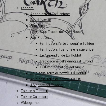
dei nipoti
Fandom
Associazioni Tolkieniane
Smial in Italia
Fan-Film
Sulle Tracce dei Kiwi Hobbit
Fan-Fiction
Fan fiction, l’arte di seguire Tolkien
Fan fiction, il canone e le sue sfide
Le Appendici de Lo Hobbit
I retroscena della dimora di Elrond
L’ultimo portatore dell’Anello
Abiti della Terra di Mezzo: Gli Hobbit
Abiti della Terra di Mezzo: Gli Elfi
Il Signore del Fandom
Tolkien a Fumetti
Tolkien Calendars
Videogames