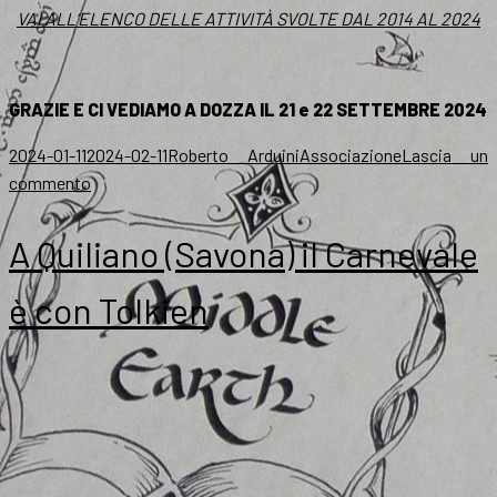
VAI ALL’ELENCO DELLE ATTIVITÀ SVOLTE DAL 2014 AL 2024
GRAZIE E CI VEDIAMO A DOZZA IL 21 e 22 SETTEMBRE 2024
Scritto
Autore
Categorie
2024-01-11
2024-02-11
Roberto Arduini
Associazione
Lascia un
il
su
commento
2024,
a
A Quiliano (Savona) il Carnevale
settembre
i
è con Tolkien
dieci
anni
dell’AIST