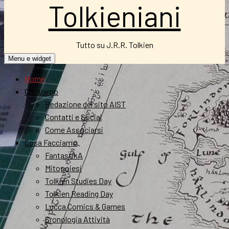
Tolkieniani
Tutto su J.R.R. Tolkien
Menu e widget
Home
Chi siamo
Redazione del sito AIST
Contatti e Social
Come Associarsi
Cosa Facciamo
FantastikA
Mitopoiesi
Tolkien Studies Day
Tolkien Reading Day
Lucca Comics & Games
Cronologia Attività