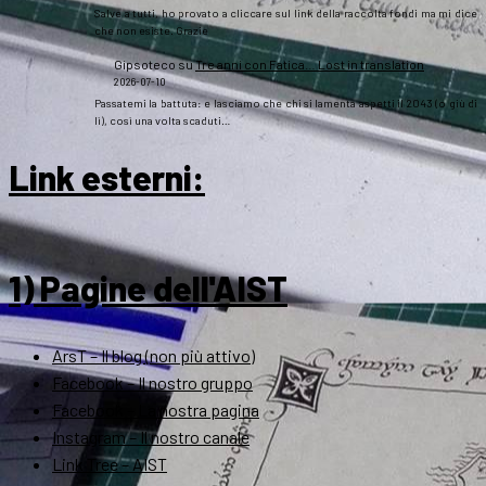
Salve a tutti, ho provato a cliccare sul link della raccolta fondi ma mi dice
che non esiste. Grazie
Gipsoteco
su
Tre anni con Fatica… Lost in translation
2026-07-10
Passatemi la battuta: e lasciamo che chi si lamenta aspetti il 2043 (o giù di
lì), così una volta scaduti…
Link esterni
:
1) Pagine dell'AIST
ArsT – Il blog (non più attivo)
Facebook – Il nostro gruppo
Facebook – La nostra pagina
Instagram – Il nostro canale
Link Tree – AIST