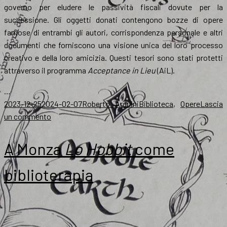
governo per eludere le passività fiscali dovute per la
successione. Gli oggetti donati contengono bozze di opere
famose di entrambi gli autori, corrispondenza personale e altri
documenti che forniscono una visione unica del loro processo
creativo e della loro amicizia. Questi tesori sono stati protetti
attraverso il programma
Acceptance in Lieu
(AiL).
…
Scritto
Autore
Categorie
2023-12-25
2024-02-07
Roberto Arduini
Biblioteca
,
Opere
Lascia
il
su
un commento
Resi
pubblici
A Monza
Lo Hobbit
come
alcuni
manoscritti
biblioterapia
di
Tolkien