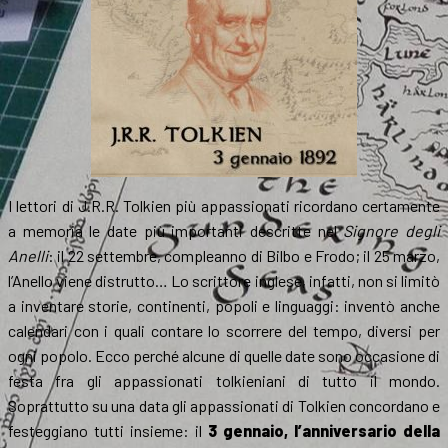
I lettori di J.R.R. Tolkien più appassionati ricordano certamente
a memoria le date più importanti descritte nel
Signore degli
Anelli
: il 22 settembre, compleanno di Bilbo e Frodo; il 25 marzo,
l’Anello viene distrutto… Lo scrittore inglese, infatti, non si limitò
a inventare storie, continenti, popoli e linguaggi: inventò anche
calendari con i quali contare lo scorrere del tempo, diversi per
ogni popolo. Ecco perché alcune di quelle date sono occasione di
festa fra gli appassionati tolkieniani di tutto il mondo.
Soprattutto su una data gli appassionati di Tolkien concordano e
festeggiano tutti insieme: il
3 gennaio, l’anniversario della