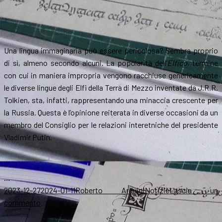
Una lingua immaginaria può essere pericolosa? Sembra proprio
di sì, almeno secondo alcuni. La popolarità dell’
Elfico
, termine
con cui in maniera impropria vengono racchiuse genericamente
le diverse lingue degli Elfi della Terra di Mezzo inventate da J.R.R.
Tolkien, sta, infatti, rappresentando una minaccia crescente per
la Russia. Questa è l’opinione reiterata in diverse occasioni da un
membro del Consiglio per le relazioni interetniche del presidente
Vladimir Putin.
…
Scritto
Autore
Categorie
2023-12-27
2024-01-11
Roberto Arduini
Notizie
Lascia un
il
su
commento
In