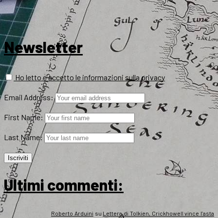
Newsletter
Ho letto e accetto le informazioni sulla privacy
Email Address:
First Name:
Last Name:
Ultimi commenti:
Roberto Arduini
su
Lettera di Tolkien, Crickhowell vince l’asta