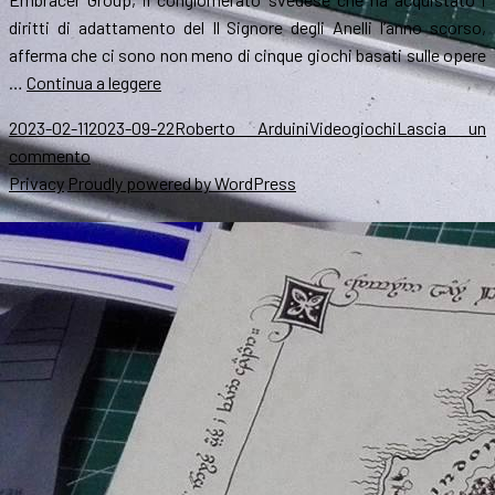
a
diritti di adattamento del Il Signore degli Anelli l’anno scorso,
Mori
afferma che ci sono non meno di cinque giochi basati sulle opere
In
…
Continua a leggere
uscita
Scritto
Autore
Categorie
2023-02-11
2023-09-22
Roberto Arduini
Videogiochi
Lascia un
5
il
su
commento
videogiochi
In
Privacy
Proudly powered by WordPress
sul
uscita
Signore
5
degli
videogiochi
Anelli
sul
Signore
degli
Anelli