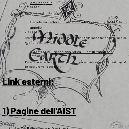
e fa un appello
2026-07-20
Ora è sistemato. Grazie mille!
Daniela
su
Lettera di Tolkien, Crickhowell vince l’asta e fa un
appello
2026-07-20
Salve a tutti, ho provato a cliccare sul link della raccolta fondi ma mi dice
che non esiste. Grazie
Gipsoteco
su
Tre anni con Fatica… Lost in translation
2026-07-10
Passatemi la battuta: e lasciamo che chi si lamenta aspetti il 2043 (o giù di
lì), così una volta scaduti…
Link esterni
:
1) Pagine dell'AIST
ArsT – Il blog (non più attivo)