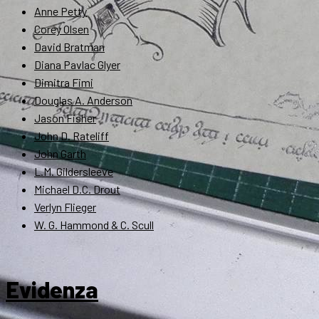
Anne Petty
Corey Olsen
David Bratman
Diana Pavlac Glyer
Dimitra Fimi
Douglas A. Anderson
Jason Fisher
John D. Rateliff
John Garth
L.M. Gildersleeve
Michael D.C. Drout
Verlyn Flieger
W. G. Hammond & C. Scull
Evidenza