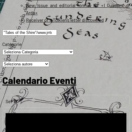
New Issue and editorial format for «I Quaderni di
Arda»
Receiver of a Tolkien’s letter discovered
Ricerca
per:
Categorie
Calendario Eventi
Set
19