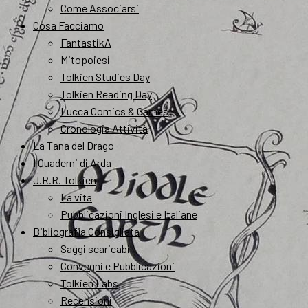
Come Associarsi
Cosa Facciamo
FantastikA
Mitopoiesi
Tolkien Studies Day
Tolkien Reading Day
Lucca Comics & Games
Cronologia Attività
La Tana del Drago
I Quaderni di Arda
J.R.R. Tolkien
La vita
Pubblicazioni Inglesi e Italiane
Bibliografia Consigliata
Saggi scaricabili
Convegni e Pubblicazioni
Tolkien Labs
Recensioni