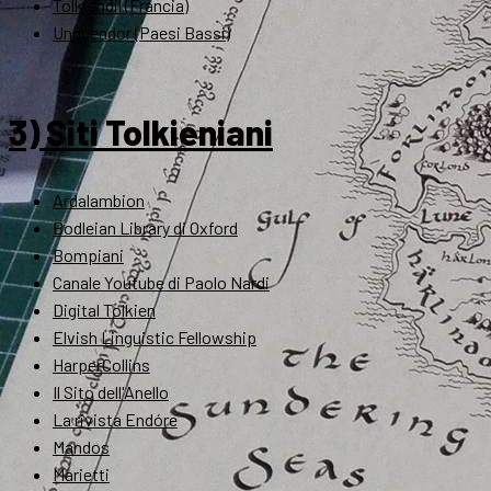
Tolkiendil (Francia)
Unquendor (Paesi Bassi)
3) Siti Tolkieniani
Ardalambion
Bodleian Library di Oxford
Bompiani
Canale Youtube di Paolo Nardi
Digital Tolkien
Elvish Linguistic Fellowship
HarperCollins
Il Sito dell'Anello
La rivista Endóre
Mandos
Marietti