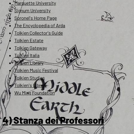
Marquette University
Signum University
Soronel's Home Page
The Encyclopedia of Arda
Tolkien Collector's Guide
Tolkien Estate
Tolkien Gateway
Tolkien Italia
Tolkien Library
Tolkien Music Festival
Tolkien Studies
Tolkien's Library
Wu Ming Foundation
4) Stanza dei Professori