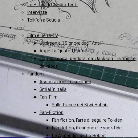
Le Pillole di Claudio Testi
Interviste
Tolkien a Scuola
Temi
Film e Serie-TV
Jackson e il Signore degli Anelli
Aspetta, qual è Thorin?
L’opportunità perduta da Jackson: la morte
dei nipoti
Fandom
Associazioni Tolkieniane
Smial in Italia
Fan-Film
Sulle Tracce dei Kiwi Hobbit
Fan-Fiction
Fan fiction, l’arte di seguire Tolkien
Fan fiction, il canone e le sue sfide
Le Appendici de Lo Hobbit