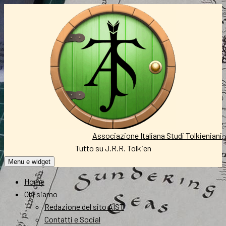
Vai
al
contenuto
Associazione Italiana Studi Tolkieniani
Tutto su J.R.R. Tolkien
Menu e widget
Home
Chi siamo
Redazione del sito AIST
Contatti e Social