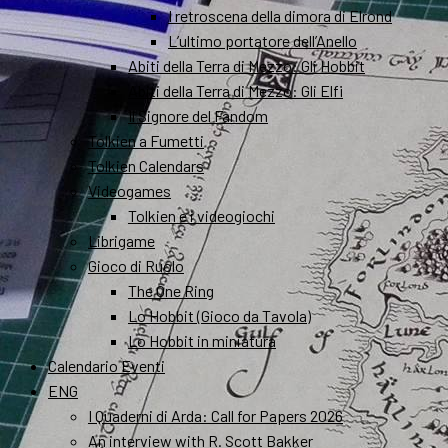
I retroscena della dimora di Elrond
L’ultimo portatore dell’Anello
Abiti della Terra di Mezzo: Gli Hobbit
Abiti della Terra di Mezzo: Gli Elfi
Il Signore del Fandom
Tolkien a Fumetti
Tolkien Calendars
Videogames
Tolkien e i videogiochi
Librigame
Gioco di Ruolo
The One Ring
Lo Hobbit (Gioco da Tavola)
Lo Hobbit in miniatura
Calendario Eventi
ENG
I Quaderni di Arda: Call for Papers 2026
An interview with R. Scott Bakker