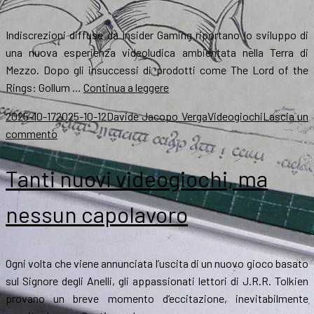
il
miracolo
Indiscrezioni diffuse da Insider Gaming riportano lo sviluppo di
del
una nuova esperienza videoludica ambientata nella Terra di
mod
Mezzo. Dopo gli insuccessi di prodotti come The Lord of the
Un
Rings: Gollum …
Continua a leggere
nuovo
Scritto
Autore
Categorie
2025-10-17
2025-10-12
Davide Jacopo Verga
Videogiochi
Lascia un
videogioco
il
su
commento
de
Un
Il
nuovo
Tanti nuovi videogiochi, ma
Signore
videogioco
degli
de
nessun capolavoro
Anelli
Il
in
Signore
arrivo?
degli
Ogni volta che viene annunciata l’uscita di un nuovo gioco basato
Anelli
sul Signore degli Anelli, gli appassionati lettori di J.R.R. Tolkien
in
provano un breve momento d’eccitazione, inevitabilmente
arrivo?