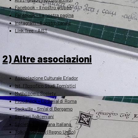
Facebook – Il nostro gruppo
Facebook – La nostra pagina
Instagram – Il nostro canale
Link Tree – AIST
2) Altre associazioni
Associazione Culturale Eriador
Ist. Filosofico Studi Tomistici
Mythopoeic Society
Proudneck – Lo Smial di Roma
Sackville – Smial di Bergamo
Sentieri Tolkieniani
Società Tolkieniana Italiana
Tolkien Society (Regno Unito)