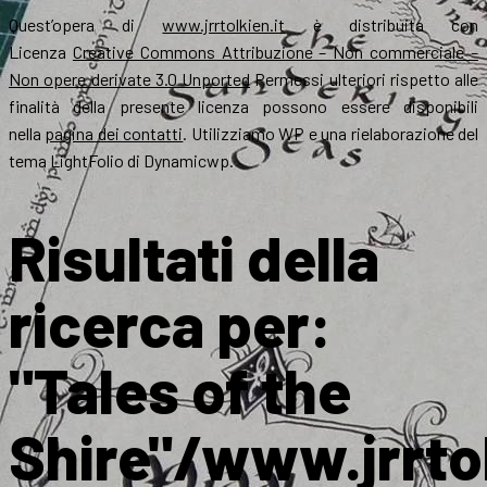
Quest’opera di
www.jrrtolkien.it
è distribuita con
Licenza
Creative Commons Attribuzione – Non commerciale –
Non opere derivate 3.0 Unported
Permessi ulteriori rispetto alle
finalità della presente licenza possono essere disponibili
nella
pagina dei contatti
. Utilizziamo WP e una rielaborazione del
tema LightFolio di Dynamicwp.
Risultati della
ricerca per:
"Tales of the
Shire"/www.jrrtol