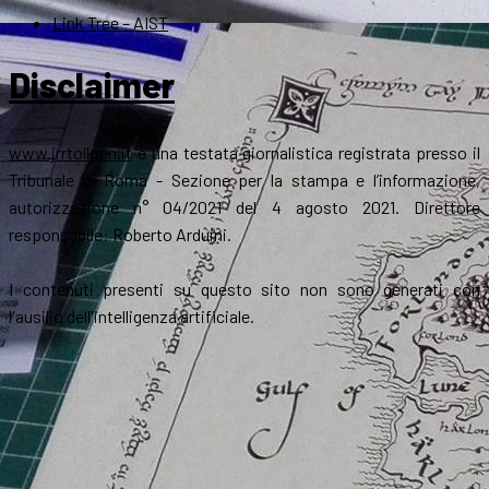
Link Tree – AIST
Disclaimer
www.jrrtolkien.it
è una testata giornalistica registrata presso il
Tribunale di Roma - Sezione per la stampa e l’informazione,
autorizzazione n° 04/2021 del 4 agosto 2021. Direttore
responsabile: Roberto Arduini.
I contenuti presenti su questo sito non sono generati con
l'ausilio dell'intelligenza artificiale.