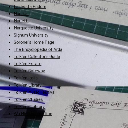
La rivista Endóre
Mandos
Marietti
Marquette University
Signum University
Soronel's Home Page
The Encyclopedia of Arda
Tolkien Collector's Guide
Tolkien Estate
Tolkien Gateway
Tolkien Italia
Tolkien Library
Tolkien Music Festival
Tolkien Studies
Tolkien's Library
Wu Ming Foundation