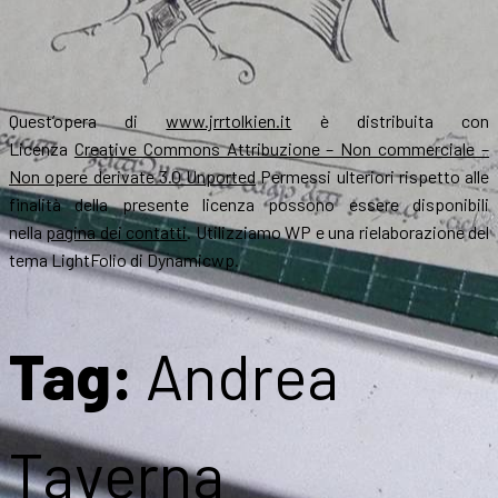
Quest’opera di
www.jrrtolkien.it
è distribuita con
Licenza
Creative Commons Attribuzione – Non commerciale –
Non opere derivate 3.0 Unported
Permessi ulteriori rispetto alle
finalità della presente licenza possono essere disponibili
nella
pagina dei contatti
. Utilizziamo WP e una rielaborazione del
tema LightFolio di Dynamicwp.
Tag:
Andrea
Taverna