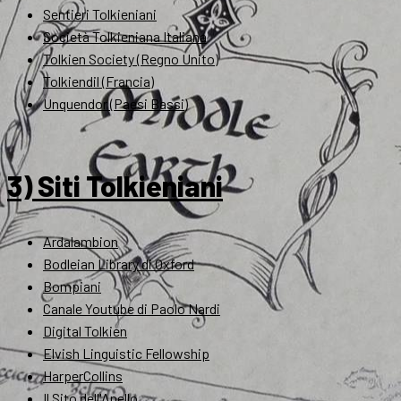
Sentieri Tolkieniani
Società Tolkieniana Italiana
Tolkien Society (Regno Unito)
Tolkiendil (Francia)
Unquendor (Paesi Bassi)
3) Siti Tolkieniani
Ardalambion
Bodleian Library di Oxford
Bompiani
Canale Youtube di Paolo Nardi
Digital Tolkien
Elvish Linguistic Fellowship
HarperCollins
Il Sito dell'Anello