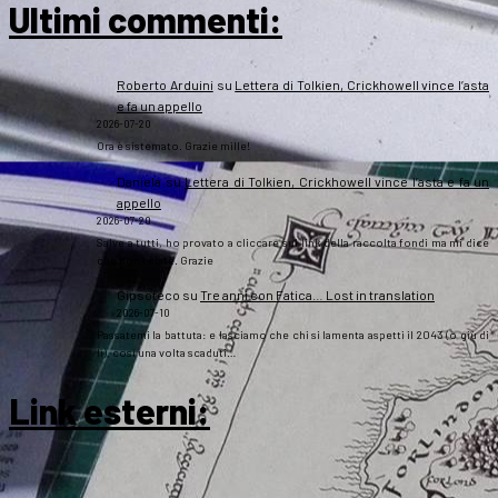
Ultimi commenti:
Roberto Arduini
su
Lettera di Tolkien, Crickhowell vince l’asta
e fa un appello
2026-07-20
Ora è sistemato. Grazie mille!
Daniela
su
Lettera di Tolkien, Crickhowell vince l’asta e fa un
appello
2026-07-20
Salve a tutti, ho provato a cliccare sul link della raccolta fondi ma mi dice
che non esiste. Grazie
Gipsoteco
su
Tre anni con Fatica… Lost in translation
2026-07-10
Passatemi la battuta: e lasciamo che chi si lamenta aspetti il 2043 (o giù di
lì), così una volta scaduti…
Link esterni
: