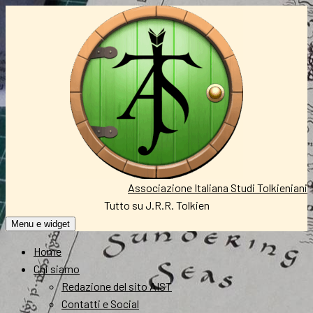
Vai
al
contenuto
Associazione Italiana Studi Tolkieniani
Tutto su J.R.R. Tolkien
Menu e widget
Home
Chi siamo
Redazione del sito AIST
Contatti e Social