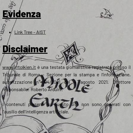
Evidenza
Link Tree – AIST
Disclaimer
www.jrrtolkien.it
è una testata giornalistica registrata presso il
Tribunale di Roma - Sezione per la stampa e l’informazione,
autorizzazione n° 04/2021 del 4 agosto 2021. Direttore
responsabile: Roberto Arduini.
I contenuti presenti su questo sito non sono generati con
l'ausilio dell'intelligenza artificiale.