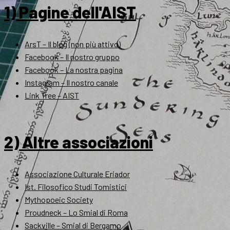
1) Pagine dell'AIST
ArsT – Il blog (non più attivo)
Facebook – Il nostro gruppo
Facebook – La nostra pagina
Instagram – Il nostro canale
Link Tree – AIST
2) Altre associazioni
Associazione Culturale Eriador
Ist. Filosofico Studi Tomistici
Mythopoeic Society
Proudneck – Lo Smial di Roma
Sackville – Smial di Bergamo