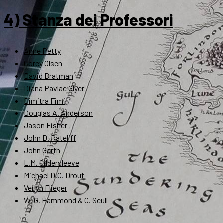
4) Stanza dei Professori
Anne Petty
Corey Olsen
David Bratman
Diana Pavlac Glyer
Dimitra Fimi
Douglas A. Anderson
Jason Fisher
John D. Rateliff
John Garth
L.M. Gildersleeve
Michael D.C. Drout
Verlyn Flieger
W. G. Hammond & C. Scull