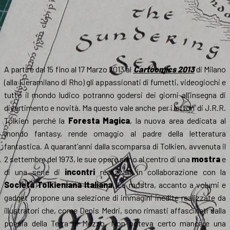
A partire dal 15 fino al 17 Marzo 2013 al
Cartoomics 2013
di Milano
(alla Fieramilano di Rho) gli appassionati di fumetti, videogiochi e
tutto il mondo ludico potranno godersi dei giorni all’insegna di
divertimento e novità. Ma questo vale anche per i lettori di J.R.R.
Tolkien perché la
Foresta Magica
, la nuova area dedicata al
mondo fantasy, rende omaggio al padre della letteratura
fantastica. A quarant’anni dalla scomparsa di Tolkien, avvenuta il
2 settembre del 1973, le sue opere sono al centro di una
mostra
e
di una serie di
incontri
realizzati in collaborazione con la
Società Tolkieniana Italiana
. La mostra, accanto a volumi e
gadget propone una selezione di immagini inedite realizzate da
illustratori che, come Denis Medri, sono rimasti affascinati dalla
poesia della Terra di Mezzo. Non poteva certo mancare una