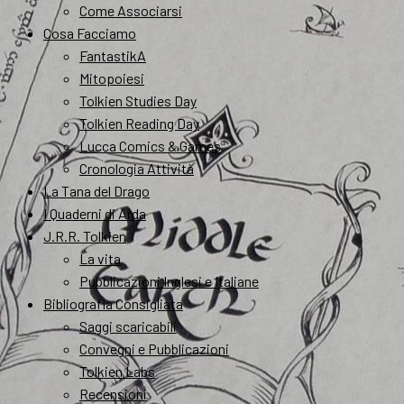
Come Associarsi
Cosa Facciamo
FantastikA
Mitopoiesi
Tolkien Studies Day
Tolkien Reading Day
Lucca Comics & Games
Cronologia Attività
La Tana del Drago
I Quaderni di Arda
J.R.R. Tolkien
La vita
Pubblicazioni Inglesi e Italiane
Bibliografia Consigliata
Saggi scaricabili
Convegni e Pubblicazioni
Tolkien Labs
Recensioni