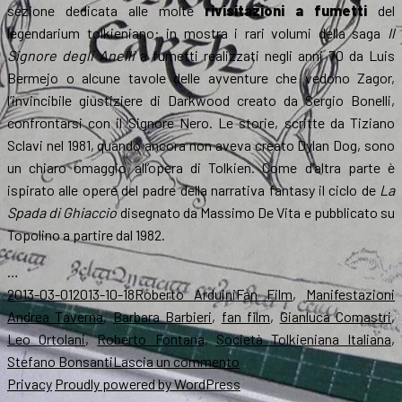
sezione dedicata alle molte
rivisitazioni a fumetti
del
legendarium tolkieniano: in mostra i rari volumi della saga
Il
Signore degli Anelli
a fumetti realizzati negli anni 70 da Luis
Bermejo o alcune tavole delle avventure che vedono Zagor,
l’invincibile giustiziere di Darkwood creato da Sergio Bonelli,
confrontarsi con il Signore Nero. Le storie, scritte da Tiziano
Sclavi nel 1981, quando ancora non aveva creato Dylan Dog, sono
un chiaro omaggio all’opera di Tolkien. Come d’altra parte è
ispirato alle opere del padre della narrativa fantasy il ciclo de
La
Spada di Ghiaccio
disegnato da Massimo De Vita e pubblicato su
Topolino a partire dal 1982.
…
Scritto
Autore
Categorie
T
2013-03-01
2013-10-18
Roberto Arduini
Fan Film
,
Manifestazioni
il
Andrea Taverna
,
Barbara Barbieri
,
fan film
,
Gianluca Comastri
,
Leo Ortolani
,
Roberto Fontana
,
Società Tolkieniana Italiana
,
su
Stefano Bonsanti
Lascia un commento
La
Privacy
Proudly powered by WordPress