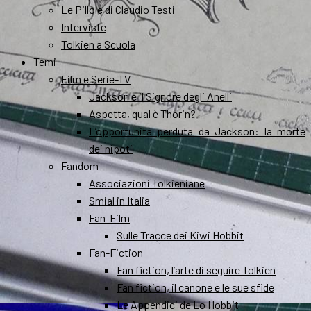
Le Pillole di Claudio Testi
Interviste
Tolkien a Scuola
Temi
Film e Serie-TV
Jackson e il Signore degli Anelli
Aspetta, qual è Thorin?
L’opportunità perduta da Jackson: la morte
dei nipoti
Fandom
Associazioni Tolkieniane
Smial in Italia
Fan-Film
Sulle Tracce dei Kiwi Hobbit
Fan-Fiction
Fan fiction, l’arte di seguire Tolkien
Fan fiction, il canone e le sue sfide
Le Appendici de Lo Hobbit