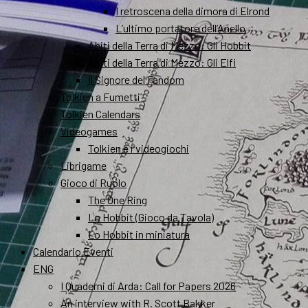
I retroscena della dimora di Elrond
L’ultimo portatore dell’Anello
Abiti della Terra di Mezzo: Gli Hobbit
Abiti della Terra di Mezzo: Gli Elfi
Il Signore del Fandom
Tolkien a Fumetti
Tolkien Calendars
Videogames
Tolkien e i videogiochi
Librigame
Gioco di Ruolo
The One Ring
Lo Hobbit (Gioco da Tavola)
Lo Hobbit in miniatura
Calendario Eventi
ENG
I Quaderni di Arda: Call for Papers 2026
An interview with R. Scott Bakker