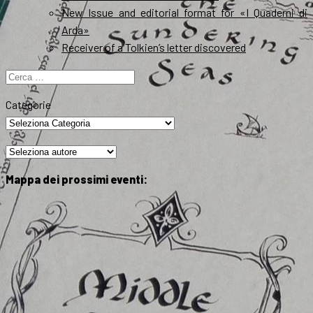
New Issue and editorial format for «I Quaderni di
Arda»
Receiver of a Tolkien’s letter discovered
Ricerca
per:
Categorie
Mappa dei prossimi eventi: