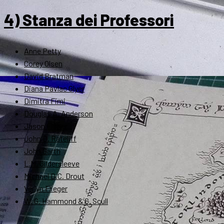
4) Stanza dei Professori
Anne Petty
Corey Olsen
David Bratman
Diana Pavlac Glyer
Dimitra Fimi
Douglas A. Anderson
Jason Fisher
John D. Rateliff
John Garth
L.M. Gildersleeve
Michael D.C. Drout
Verlyn Flieger
W. G. Hammond & C. Scull