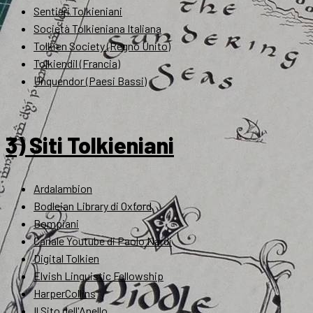
Sentieri Tolkieniani
Società Tolkieniana Italiana
Tolkien Society (Regno Unito)
Tolkiendil (Francia)
Unquendor (Paesi Bassi)
3) Siti Tolkieniani
Ardalambion
Bodleian Library di Oxford
Bompiani
Canale Youtube di Paolo Nardi
Digital Tolkien
Elvish Linguistic Fellowship
HarperCollins
Il Sito dell'Anello