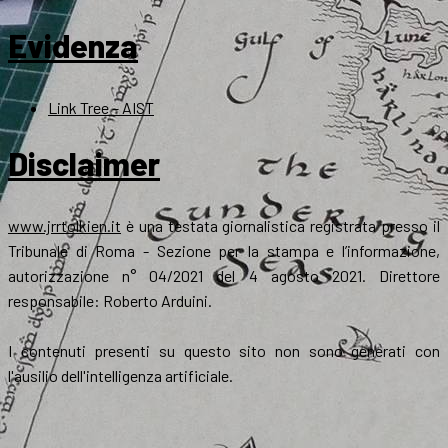
Evidenza
Link Tree – AIST
Disclaimer
www.jrrtolkien.it
è una testata giornalistica registrata presso il
Tribunale di Roma - Sezione per la stampa e l’informazione,
autorizzazione n° 04/2021 del 4 agosto 2021. Direttore
responsabile: Roberto Arduini.
I contenuti presenti su questo sito non sono generati con
l'ausilio dell'intelligenza artificiale.