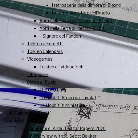
I retroscena della dimora di Elrond
L’ultimo portatore dell’Anello
Abiti della Terra di Mezzo: Gli Hobbit
Abiti della Terra di Mezzo: Gli Elfi
Il Signore del Fandom
Tolkien a Fumetti
Tolkien Calendars
Videogames
Tolkien e i videogiochi
Librigame
Gioco di Ruolo
The One Ring
Lo Hobbit (Gioco da Tavola)
Lo Hobbit in miniatura
Calendario Eventi
ENG
I Quaderni di Arda: Call for Papers 2026
An interview with R. Scott Bakker