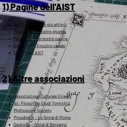
1) Pagine dell'AIST
ArsT – Il blog (non più attivo)
Facebook – Il nostro gruppo
Facebook – La nostra pagina
Instagram – Il nostro canale
Link Tree – AIST
2) Altre associazioni
Associazione Culturale Eriador
Ist. Filosofico Studi Tomistici
Mythopoeic Society
Proudneck – Lo Smial di Roma
Sackville – Smial di Bergamo