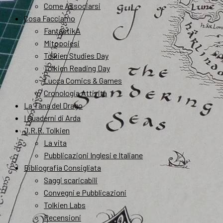
Come Associarsi
Cosa Facciamo
FantastikA
Mitopoiesi
Tolkien Studies Day
Tolkien Reading Day
Lucca Comics & Games
Cronologia Attività
La Tana del Drago
I Quaderni di Arda
J.R.R. Tolkien
La vita
Pubblicazioni Inglesi e Italiane
Bibliografia Consigliata
Saggi scaricabili
Convegni e Pubblicazioni
Tolkien Labs
Recensioni