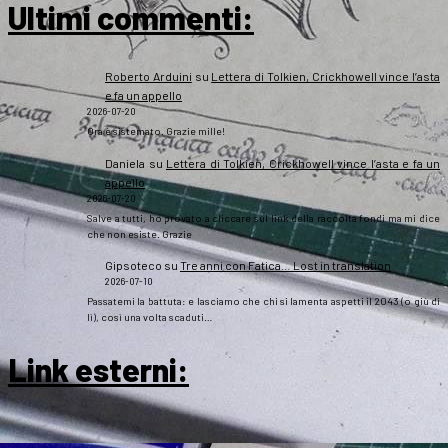
Ultimi commenti:
Roberto Arduini
su
Lettera di Tolkien, Crickhowell vince l’asta
e fa un appello
2026-07-20
Ora è sistemato. Grazie mille!
Daniela
su
Lettera di Tolkien, Crickhowell vince l’asta e fa un
appello
2026-07-20
Salve a tutti, ho provato a cliccare sul link della raccolta fondi ma mi dice
che non esiste. Grazie
Gipsoteco
su
Tre anni con Fatica… Lost in translation
2026-07-10
Passatemi la battuta: e lasciamo che chi si lamenta aspetti il 2043 (o giù di
lì), così una volta scaduti…
Link esterni
: