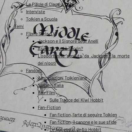
Le Pillole di Claudio Testi
Interviste
Tolkien a Scuola
Temi
Film e Serie-TV
Jackson e il Signore degli Anelli
Aspetta, qual è Thorin?
L’opportunità perduta da Jackson: la morte
dei nipoti
Fandom
Associazioni Tolkieniane
Smial in Italia
Fan-Film
Sulle Tracce dei Kiwi Hobbit
Fan-Fiction
Fan fiction, l’arte di seguire Tolkien
Fan fiction, il canone e le sue sfide
Le Appendici de Lo Hobbit