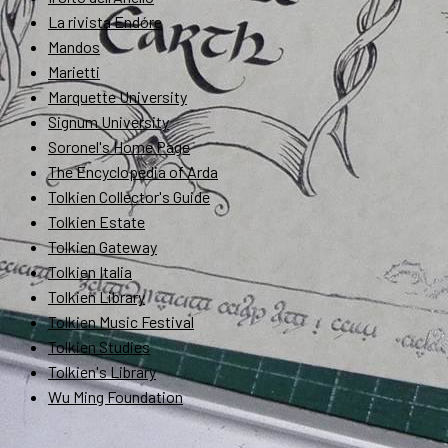
La rivista Endóre
Mandos
Marietti
Marquette University
Signum University
Soronel's Home Page
The Encyclopedia of Arda
Tolkien Collector's Guide
Tolkien Estate
Tolkien Gateway
Tolkien Italia
Tolkien Library
Tolkien Music Festival
Tolkien Studies
Tolkien's Library
Wu Ming Foundation