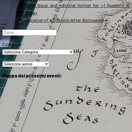
New Issue and editorial format for «I Quaderni di
Arda»
Receiver of a Tolkien’s letter discovered
Ricerca
per:
Categorie
Mappa dei prossimi eventi: