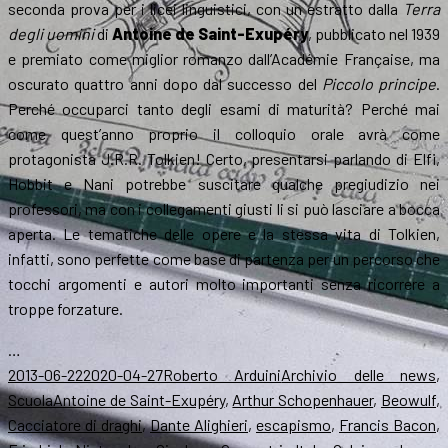
seconda prova per i licei linguistici, con un estratto dalla
Terra
degli uomini
di
Antoine de Saint-Exupéry
, pubblicato nel 1939
e premiato come miglior romanzo dall’Académie Française, ma
oscurato quattro anni dopo dal successo del
Piccolo principe
.
Perché occuparci tanto degli esami di maturità? Perché mai
come quest’anno proprio il colloquio orale avrà come
protagonista J.R.R. Tolkien! Certo, presentarsi parlando di Elfi,
Hobbit e Nani potrebbe suscitare qualche pregiudizio nei
professori, ma con i collegamenti giusti li si può lasciare a bocca
aperta. Le tematiche delle opere e la stessa vita di Tolkien,
infatti, sono perfette come base di partenza per un percorso che
tocchi argomenti e autori molto importanti senza ricorrere a
troppe forzature.
…
Scritto
Autore
Categorie
2013-06-22
2020-04-27
Roberto Arduini
Archivio delle news
,
il
Tag
Scuola
Antoine de Saint-Exupéry
,
Arthur Schopenhauer
,
Beowulf
,
Cacciatore di draghi
,
Dante Alighieri
,
escapismo
,
Francis Bacon
,