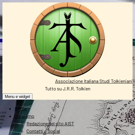
Vai
al
contenuto
Associazione Italiana Studi Tolkieniani
Tutto su J.R.R. Tolkien
Menu e widget
Home
Chi siamo
Redazione del sito AIST
Contatti e Social