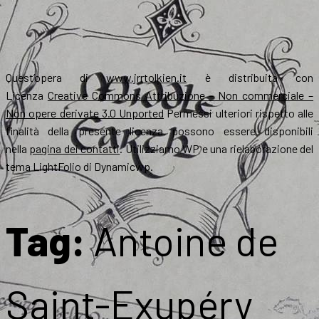
Quest’opera di
www.jrrtolkien.it
è distribuita con
Licenza
Creative Commons Attribuzione – Non commerciale –
Non opere derivate 3.0 Unported
Permessi ulteriori rispetto alle
finalità della presente licenza possono essere disponibili
nella
pagina dei contatti
. Utilizziamo WP e una rielaborazione del
tema LightFolio di Dynamicwp.
Tag:
Antoine de
Saint-Exupéry