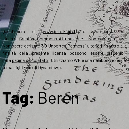
Quest’opera di
www.jrrtolkien.it
è distribuita con
Licenza
Creative Commons Attribuzione – Non commerciale –
Non opere derivate 3.0 Unported
Permessi ulteriori rispetto alle
finalità della presente licenza possono essere disponibili
nella
pagina dei contatti
. Utilizziamo WP e una rielaborazione del
tema LightFolio di Dynamicwp.
Tag:
Beren