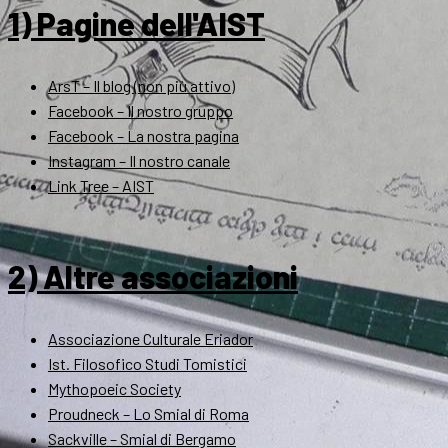
1) Pagine dell'AIST
ArsT – Il blog (non più attivo)
Facebook – Il nostro gruppo
Facebook – La nostra pagina
Instagram – Il nostro canale
Link Tree – AIST
2) Altre associazioni
Associazione Culturale Eriador
Ist. Filosofico Studi Tomistici
Mythopoeic Society
Proudneck – Lo Smial di Roma
Sackville – Smial di Bergamo