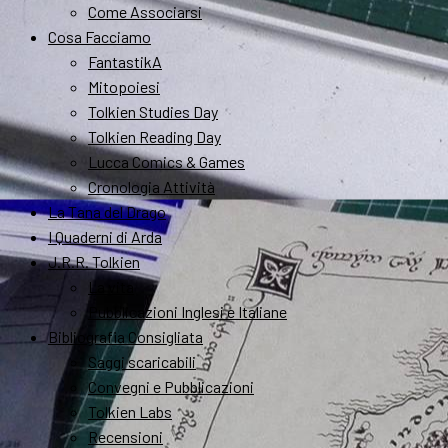
Come Associarsi
Cosa Facciamo
FantastikA
Mitopoiesi
Tolkien Studies Day
Tolkien Reading Day
Lucca Comics & Games
Cronologia Attività
La Tana del Drago
I Quaderni di Arda
J.R.R. Tolkien
La vita
Pubblicazioni Inglesi e Italiane
Bibliografia Consigliata
Saggi scaricabili
Convegni e Pubblicazioni
Tolkien Labs
Recensioni