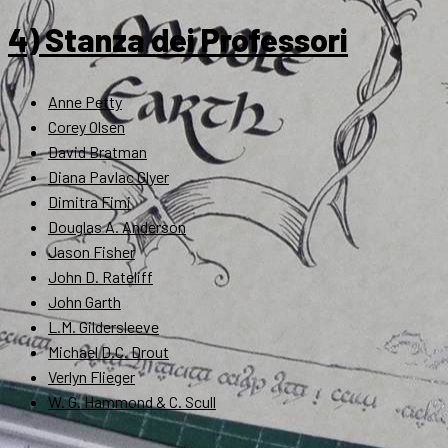
4) Stanza dei Professori
Anne Petty
Corey Olsen
David Bratman
Diana Pavlac Glyer
Dimitra Fimi
Douglas A. Anderson
Jason Fisher
John D. Rateliff
John Garth
L.M. Gildersleeve
Michael D.C. Drout
Verlyn Flieger
W. G. Hammond & C. Scull