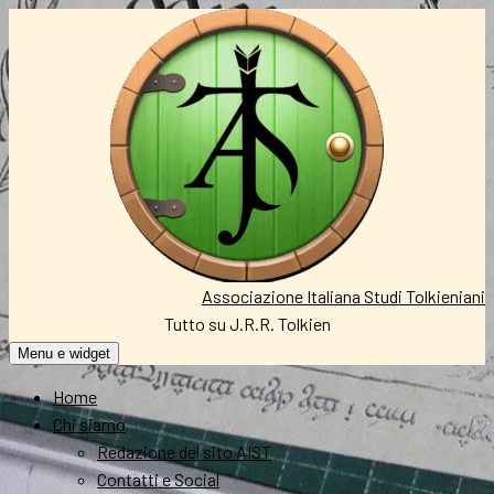
Vai
al
contenuto
Associazione Italiana Studi Tolkieniani
Tutto su J.R.R. Tolkien
Menu e widget
Home
Chi siamo
Redazione del sito AIST
Contatti e Social