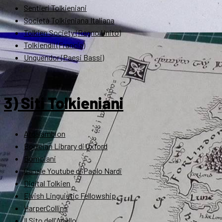
Sentieri Tolkieniani
Società Tolkieniana Italiana
Tolkien Society (Regno Unito)
Tolkiendil (Francia)
Unquendor (Paesi Bassi)
3) Siti Tolkieniani
Ardalambion
Bodleian Library di Oxford
Bompiani
Canale Youtube di Paolo Nardi
Digital Tolkien
Elvish Linguistic Fellowship
HarperCollins
Il Sito dell'Anello