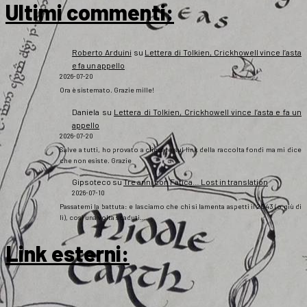
Ultimi commenti:
Roberto Arduini
su
Lettera di Tolkien, Crickhowell vince l’asta
e fa un appello
2026-07-20
Ora è sistemato. Grazie mille!
Daniela
su
Lettera di Tolkien, Crickhowell vince l’asta e fa un
appello
2026-07-20
Salve a tutti, ho provato a cliccare sul link della raccolta fondi ma mi dice
che non esiste. Grazie
Gipsoteco
su
Tre anni con Fatica… Lost in translation
2026-07-10
Passatemi la battuta: e lasciamo che chi si lamenta aspetti il 2043 (o giù di
lì), così una volta scaduti…
Link esterni
: