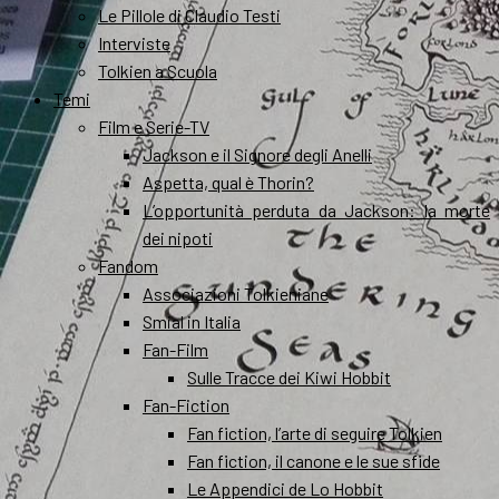
Le Pillole di Claudio Testi
Interviste
Tolkien a Scuola
Temi
Film e Serie-TV
Jackson e il Signore degli Anelli
Aspetta, qual è Thorin?
L’opportunità perduta da Jackson: la morte
dei nipoti
Fandom
Associazioni Tolkieniane
Smial in Italia
Fan-Film
Sulle Tracce dei Kiwi Hobbit
Fan-Fiction
Fan fiction, l’arte di seguire Tolkien
Fan fiction, il canone e le sue sfide
Le Appendici de Lo Hobbit