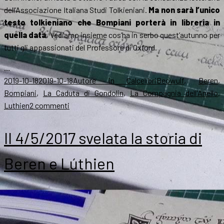
dell’Associazione Italiana Studi Tolkieniani.
Ma non sarà l’unico
testo tolkieniano che Bompiani porterà in libreria in
quella data
. Vediamo insieme cos’ha in serbo quest’autunno per
tutti gli appassionati del Professore di Oxford.
…
Scritto
Autore
Categorie
Tag
2019-10-18
2019-10-18
Autore in Calce
libri
Beowulf
,
Beren
,
il
Bompiani
,
La Caduta di Gondolin
,
La Compagnia dell'Anello
,
su
Luthien
2 commenti
Bompiani:
le
Il 4/5/2017 svelata la storia di
novità
tolkieniane
Beren e Lúthien
ottobre
2019