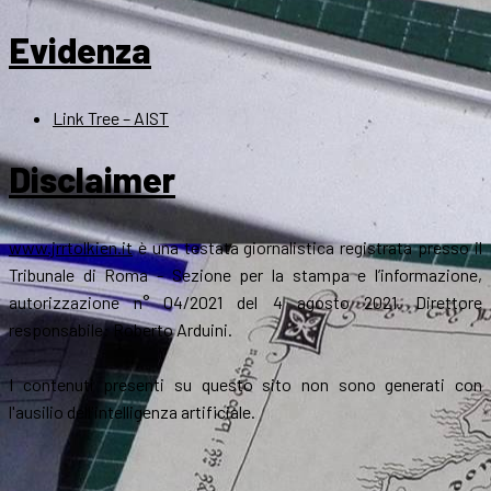
Evidenza
Link Tree – AIST
Disclaimer
www.jrrtolkien.it
è una testata giornalistica registrata presso il
Tribunale di Roma - Sezione per la stampa e l’informazione,
autorizzazione n° 04/2021 del 4 agosto 2021. Direttore
responsabile: Roberto Arduini.
I contenuti presenti su questo sito non sono generati con
l'ausilio dell'intelligenza artificiale.