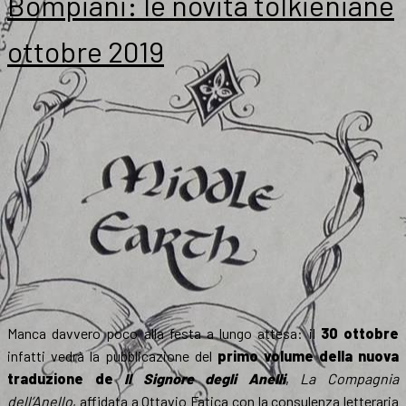
Bompiani: le novità tolkieniane
ottobre 2019
Manca davvero poco alla festa a lungo attesa: il
30 ottobre
infatti vedrà la pubblicazione del
primo volume della nuova
traduzione de
Il Signore degli Anelli
,
La Compagnia
dell’Anello
, affidata a Ottavio Fatica con la consulenza letteraria