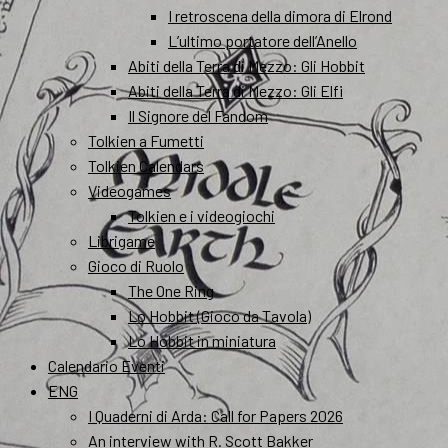
I retroscena della dimora di Elrond
L’ultimo portatore dell’Anello
Abiti della Terra di Mezzo: Gli Hobbit
Abiti della Terra di Mezzo: Gli Elfi
Il Signore del Fandom
Tolkien a Fumetti
Tolkien Calendars
Videogames
Tolkien e i videogiochi
Librigame
Gioco di Ruolo
The One Ring
Lo Hobbit (Gioco da Tavola)
Lo Hobbit in miniatura
Calendario Eventi
ENG
I Quaderni di Arda: Call for Papers 2026
An interview with R. Scott Bakker