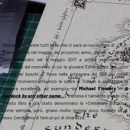
Sicuramente avete tutti letto che ci sarà un nuovo libro di J.R.R.
Tolkien uscirà nel maggio del prossimo anno:
Beren e Lúthien
sarà pubblicato nel 4 maggio 2017 a poche settimane dal
centenario del momento in cui la giovane Edith danzò per John
Ronald nei boschi di Roos nella primavera del 1917 (su come
questo momento influenzò le opere di Tolkien è analizzato in
maniera eccellente, ad esempio, da
Michael Flowers
in
A
Hemlock by any other name…
). L’attesa è talmente grande che
questo libro è già stato denominato la «Centenary Edition».
Come sempre, però, girano molte ipotesi poco fondate su di
esso. Cerchiamo di fare un po’ di chiarezza.
…