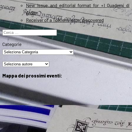
New Issue and editorial format for «I Quaderni di
Arda»
Receiver of a Tolkien’s letter discovered
Ricerca
per:
Categorie
Mappa dei prossimi eventi: