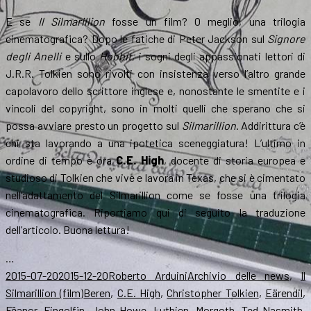
E se
Il Silmarillion
fosse un film? O meglio, una trilogia
cinematografica? Dopo le fatiche di Peter Jackson sul
Signore
degli Anelli
e sullo
Hobbit
, i sogni degli appassionati lettori di
J.R.R. Tolkien sono rivolti con insistenza verso l’altro grande
capolavoro dello scrittore inglese e, nonostante le smentite e i
vincoli del copyright, sono in molti quelli che sperano che si
possa avviare presto un progetto sul
Silmarillion
. Addirittura c’è
chi sta lavorando a una ipotetica sceneggiatura! L’ultimo in
ordine di tempo è ora
C.E. High
, docente di storia europea e
studioso di Tolkien che vive e lavora in Texas, che si è cimentato
nell’adattamento del Silmarillion come se fosse una trilogia
cinematografica. Riportiamo qui di seguito la traduzione
dell’articolo. Buona lettura!
…
Scritto
Autore
Categorie
2015-07-20
2015-12-20
Roberto Arduini
Archivio delle news
,
Il
il
Tag
Silmarillion (film)
Beren
,
C.E. High
,
Christopher Tolkien
,
Eärendil
,
Fëanor
,
Fingolfin
,
John Howe
,
Luthien
,
Morgoth
,
Ted Nasmith
,