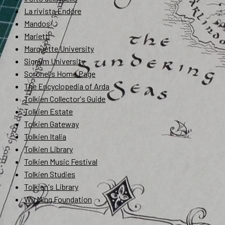
La rivista Endóre
Mandos
Marietti
Marquette University
Signum University
Soronel's Home Page
The Encyclopedia of Arda
Tolkien Collector's Guide
Tolkien Estate
Tolkien Gateway
Tolkien Italia
Tolkien Library
Tolkien Music Festival
Tolkien Studies
Tolkien's Library
Wu Ming Foundation