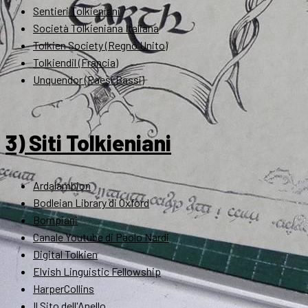
Sentieri Tolkieniani
Società Tolkieniana Italiana
Tolkien Society (Regno Unito)
Tolkiendil (Francia)
Unquendor (Paesi Bassi)
3) Siti Tolkieniani
Ardalambion
Bodleian Library di Oxford
Bompiani
Canale Youtube di Paolo Nardi
Digital Tolkien
Elvish Linguistic Fellowship
HarperCollins
Il Sito dell'Anello