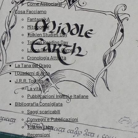
Come Associarsi
Cosa Facciamo
FantastikA
Mitopoiesi
Tolkien Studies Day
Tolkien Reading Day
Lucca Comics & Games
Cronologia Attività
La Tana del Drago
I Quaderni di Arda
J.R.R. Tolkien
La vita
Pubblicazioni Inglesi e Italiane
Bibliografia Consigliata
Saggi scaricabili
Convegni e Pubblicazioni
Tolkien Labs
Recensioni