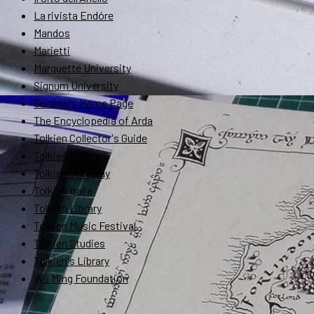
La rivista Endóre
Mandos
Marietti
Marquette University
Signum University
Soronel's Home Page
The Encyclopedia of Arda
Tolkien Collector's Guide
Tolkien Estate
Tolkien Gateway
Tolkien Italia
Tolkien Library
Tolkien Music Festival
Tolkien Studies
Tolkien's Library
Wu Ming Foundation