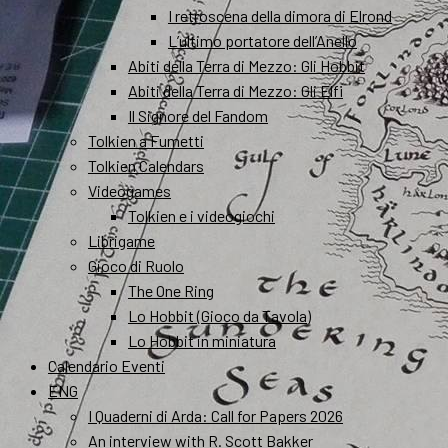
I retroscena della dimora di Elrond
L’ultimo portatore dell’Anello
Abiti della Terra di Mezzo: Gli Hobbit
Abiti della Terra di Mezzo: Gli Elfi
Il Signore del Fandom
Tolkien a Fumetti
Tolkien Calendars
Videogames
Tolkien e i videogiochi
Librigame
Gioco di Ruolo
The One Ring
Lo Hobbit (Gioco da Tavola)
Lo Hobbit in miniatura
Calendario Eventi
ENG
I Quaderni di Arda: Call for Papers 2026
An interview with R. Scott Bakker