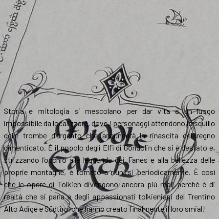
Storia e mitologia si mescolano per dar vita a un luogo
impossibile da localizzare, dove i personaggi attendono lo squillo
delle trombe d’argento che annuncerà la rinascita del regno
dimenticato. È il popolo degli Elfi di Gondolin che si è destato e,
strizzando l’occhio alle leggende dei Fanes e alla bellezza delle
proprie montagne, è tornato a riunirsi periodicamente. È così
che le opere di Tolkien divengono ancora più reali perché è di
realtà che si parla e degli appassionati tolkieniani del Trentino
Alto Adige e Südtirol che hanno creato finalmente il loro smial!