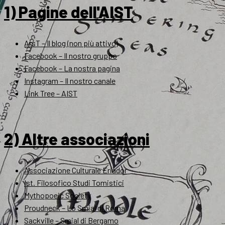
1) Pagine dell'AIST
ArsT – Il blog (non più attivo)
Facebook – Il nostro gruppo
Facebook – La nostra pagina
Instagram – Il nostro canale
Link Tree – AIST
2) Altre associazioni
Associazione Culturale Eriador
Ist. Filosofico Studi Tomistici
Mythopoeic Society
Proudneck – Lo Smial di Roma
Sackville – Smial di Bergamo