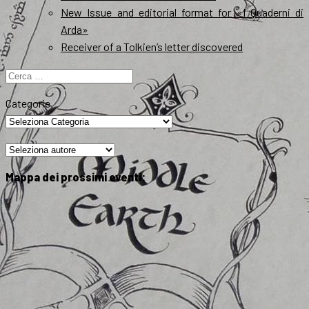
New Issue and editorial format for «I Quaderni di
Arda»
Receiver of a Tolkien’s letter discovered
Ricerca
per:
Categorie
Mappa dei prossimi eventi: