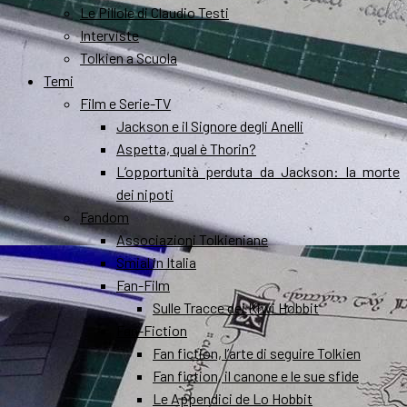
Le Pillole di Claudio Testi
Interviste
Tolkien a Scuola
Temi
Film e Serie-TV
Jackson e il Signore degli Anelli
Aspetta, qual è Thorin?
L’opportunità perduta da Jackson: la morte
dei nipoti
Fandom
Associazioni Tolkieniane
Smial in Italia
Fan-Film
Sulle Tracce dei Kiwi Hobbit
Fan-Fiction
Fan fiction, l’arte di seguire Tolkien
Fan fiction, il canone e le sue sfide
Le Appendici de Lo Hobbit