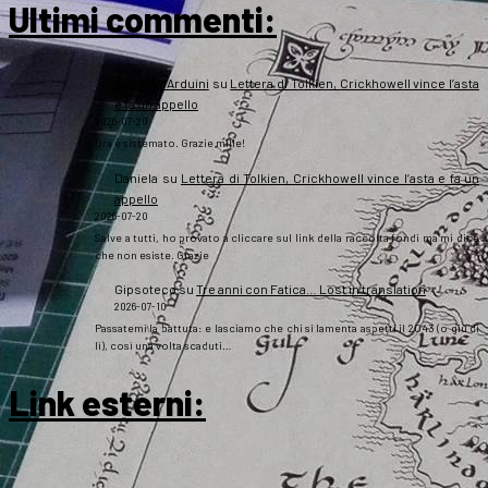
Ultimi commenti:
Roberto Arduini
su
Lettera di Tolkien, Crickhowell vince l’asta
e fa un appello
2026-07-20
Ora è sistemato. Grazie mille!
Daniela
su
Lettera di Tolkien, Crickhowell vince l’asta e fa un
appello
2026-07-20
Salve a tutti, ho provato a cliccare sul link della raccolta fondi ma mi dice
che non esiste. Grazie
Gipsoteco
su
Tre anni con Fatica… Lost in translation
2026-07-10
Passatemi la battuta: e lasciamo che chi si lamenta aspetti il 2043 (o giù di
lì), così una volta scaduti…
Link esterni
: