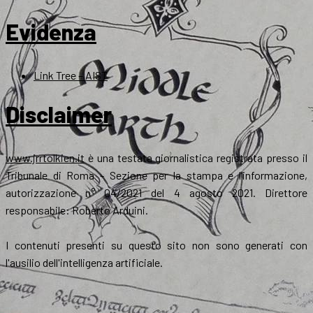
Evidenza
Link Tree – AIST
Disclaimer
www.jrrtolkien.it
è una testata giornalistica registrata presso il
Tribunale di Roma - Sezione per la stampa e l’informazione,
autorizzazione n° 04/2021 del 4 agosto 2021. Direttore
responsabile: Roberto Arduini.
I contenuti presenti su questo sito non sono generati con
l'ausilio dell'intelligenza artificiale.