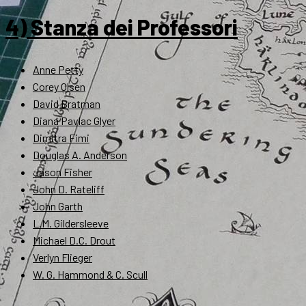
4) Stanza dei Professori
Anne Petty
Corey Olsen
David Bratman
Diana Pavlac Glyer
Dimitra Fimi
Douglas A. Anderson
Jason Fisher
John D. Rateliff
John Garth
L.M. Gildersleeve
Michael D.C. Drout
Verlyn Flieger
W. G. Hammond & C. Scull