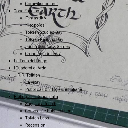
Come Associarsi
Cosa Facciamo
FantastikA
Mitopoiesi
Tolkien Studies Day
Tolkien Reading Day
Lucca Comics & Games
Cronologia Attività
La Tana del Drago
I Quaderni di Arda
J.R.R. Tolkien
La vita
Pubblicazioni Inglesi e Italiane
Bibliografia Consigliata
Saggi scaricabili
Convegni e Pubblicazioni
Tolkien Labs
Recensioni