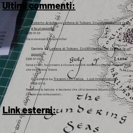
Ultimi commenti:
Roberto Arduini
su
Lettera di Tolkien, Crickhowell vince l’asta
e fa un appello
2026-07-20
Ora è sistemato. Grazie mille!
Daniela
su
Lettera di Tolkien, Crickhowell vince l’asta e fa un
appello
2026-07-20
Salve a tutti, ho provato a cliccare sul link della raccolta fondi ma mi dice
che non esiste. Grazie
Gipsoteco
su
Tre anni con Fatica… Lost in translation
2026-07-10
Passatemi la battuta: e lasciamo che chi si lamenta aspetti il 2043 (o giù di
lì), così una volta scaduti…
Link esterni
: