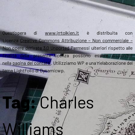
Quest’opera di
www.jrrtolkien.it
è distribuita con
Licenza
Creative Commons Attribuzione – Non commerciale –
Non opere derivate 3.0 Unported
Permessi ulteriori rispetto alle
finalità della presente licenza possono essere disponibili
nella
pagina dei contatti
. Utilizziamo WP e una rielaborazione del
tema LightFolio di Dynamicwp.
Tag:
Charles
Williams