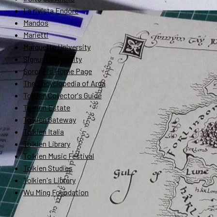
La rivista Endóre
Mandos
Marietti
Marquette University
Signum University
Soronel's Home Page
The Encyclopedia of Arda
Tolkien Collector's Guide
Tolkien Estate
Tolkien Gateway
Tolkien Italia
Tolkien Library
Tolkien Music Festival
Tolkien Studies
Tolkien's Library
Wu Ming Foundation