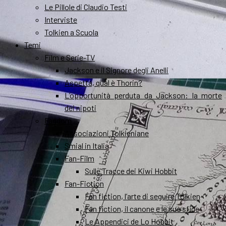
Le Pillole di Claudio Testi
Interviste
Tolkien a Scuola
Temi
Film e Serie-TV
Jackson e il Signore degli Anelli
Aspetta, qual è Thorin?
L’opportunità perduta da Jackson: la morte
dei nipoti
Fandom
Associazioni Tolkieniane
Smial in Italia
Fan-Film
Sulle Tracce dei Kiwi Hobbit
Fan-Fiction
Fan fiction, l’arte di seguire Tolkien
Fan fiction, il canone e le sue sfide
Le Appendici de Lo Hobbit