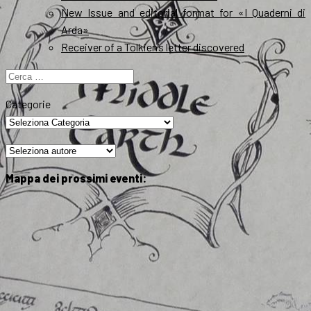
New Issue and editorial format for «I Quaderni di
Arda»
Receiver of a Tolkien’s letter discovered
Ricerca
per:
Categorie
Mappa dei prossimi eventi: