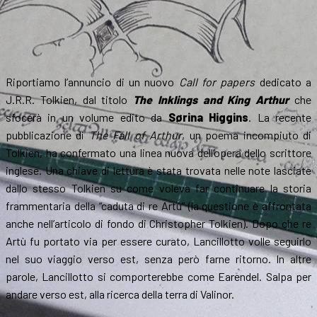
Riportiamo l’annuncio di un nuovo
Call for papers
dedicato a
J.R.R. Tolkien, dal titolo
The Inklings and King Arthur
che
sfocerà in un volume edito da
Sørina Higgins
. La recente
pubblicazione di
The Fall of Arthur
, un poema incompiuto di
Tolkien, ha confermato una linea nuova dell’opera dello scrittore
inglese. Una chiave di lettura è stata trovata nelle note lasciate
dallo stesso Tolkien su come voleva far continuare la storia
frammentaria della “caduta di re Artù” (la questione è affrontata
anche nell’articolo di fondo di Christopher Tolkien). Dopo che re
Artù fu portato via per essere curato, Lancillotto volle seguirlo
nel suo viaggio verso est, senza però farne ritorno. In altre
parole, Lancillotto si comporterebbe come Earendel. Salpa per
andare verso est, alla ricerca della terra di Valinor.