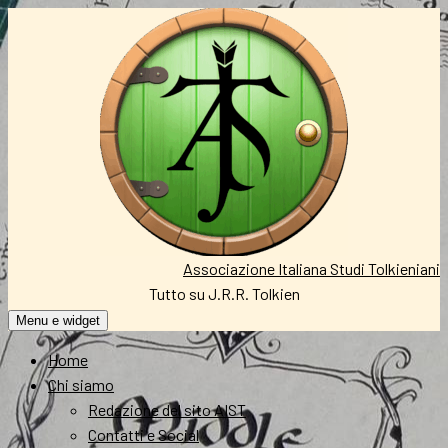
Vai
al
contenuto
Associazione Italiana Studi Tolkieniani
Tutto su J.R.R. Tolkien
Menu e widget
Home
Chi siamo
Redazione del sito AIST
Contatti e Social