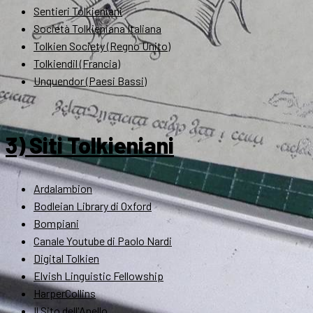
Sentieri Tolkieniani
Società Tolkieniana Italiana
Tolkien Society (Regno Unito)
Tolkiendil (Francia)
Unquendor (Paesi Bassi)
3) Siti Tolkieniani
Ardalambion
Bodleian Library di Oxford
Bompiani
Canale Youtube di Paolo Nardi
Digital Tolkien
Elvish Linguistic Fellowship
HarperCollins
Il Sito dell'Anello