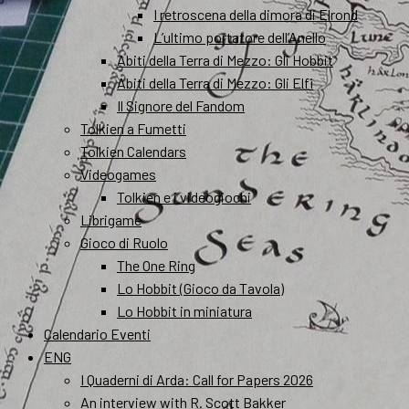
I retroscena della dimora di Elrond
L’ultimo portatore dell’Anello
Abiti della Terra di Mezzo: Gli Hobbit
Abiti della Terra di Mezzo: Gli Elfi
Il Signore del Fandom
Tolkien a Fumetti
Tolkien Calendars
Videogames
Tolkien e i videogiochi
Librigame
Gioco di Ruolo
The One Ring
Lo Hobbit (Gioco da Tavola)
Lo Hobbit in miniatura
Calendario Eventi
ENG
I Quaderni di Arda: Call for Papers 2026
An interview with R. Scott Bakker