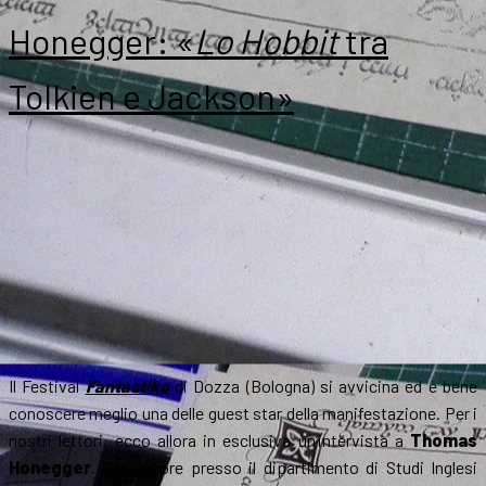
e
Honegger: «
Lo Hobbit
tra
comunità:
Glyer
Tolkien e Jackson»
sugli
Inklings
Il Festival
Fantastika
di Dozza (Bologna) si avvicina ed è bene
conoscere meglio una delle guest star della manifestazione. Per i
nostri lettori, ecco allora in esclusiva un’intervista a
Thomas
Honegger
. Professore presso il dipartimento di Studi Inglesi