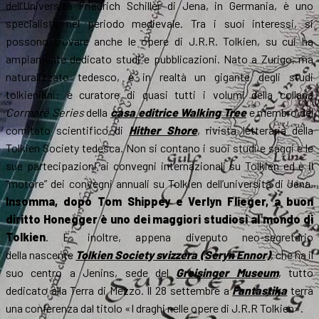
dell’Università Friedrich Schiller di Jena, in Germania, è uno
specialista nel periodo medievale. Tra i suoi interessi, si
possono trovare anche le opere di J.R.R. Tolkien, su cui ha
ampiamente dedicato studi e pubblicazioni. Nato a Zurigo, ma
naturalizzato tedesco, è in realtà un gigante degli studi
tolkieniani: è curatore di quasi tutti i volumi della collana
Cormarë Series
della
casa editrice Walking Tree
e membro del
comitato scientifico di
Hither Shore
, rivista letteraria della
Tolkien Society tedesca. Non si contano i suoi studi e saggi e le
sue partecipazioni ai convegni internazionali su Tolkien ed è il
“motore” dei convegni annuali su Tolkien dell’università di Jena.
Insomma, dopo Tom Shippey e Verlyn Flieger, a buon
diritto Honegger è uno dei maggiori studiosi al mondo di
Tolkien
. È, inoltre, appena divenuto neo-segretario
della nascente
Tolkien Society svizzera (Seryn Ennor)
, che ha il
suo centro a Jenins, sede del
Greisinger Museum
, tutto
dedicato alla Terra di Mezzo. Il 28 settembre a
Fantastika
terrà
una conferenza dal titolo «I draghi nelle opere di J.R.R Tolkien».