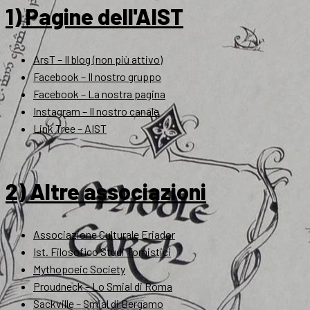
1) Pagine dell'AIST
ArsT – Il blog (non più attivo)
Facebook – Il nostro gruppo
Facebook – La nostra pagina
Instagram – Il nostro canale
Link Tree – AIST
2) Altre associazioni
Associazione Culturale Eriador
Ist. Filosofico Studi Tomistici
Mythopoeic Society
Proudneck – Lo Smial di Roma
Sackville – Smial di Bergamo