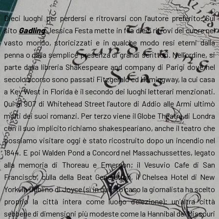
Dieci luoghi per perdersi e ritrovarsi con l’autore preferito. Sul
sito
Gadling
Jessica Festa mette in fila dieci ritrovi del cuore nel
vasto mondo, storicizzati e in qualche modo resi eterni dalla
penna o dalla semplice presenza di grandi scrittori. Nell’ordine, si
parte dalla libreria Shakespeare and company di Parigi dove nel
secolo scorso sono passati Fitzgerald ed Hemingway, la cui casa
a Key West in Florida è il secondo dei luoghi letterari menzionati.
Qui al 907 di Whitehead Street l’autore di Addio alle Armi ultimò
molti dei suoi romanzi. Per terzo viene il Globe Theatre di Londra
con il suo implicito richiamo shakespeariano, anche il teatro che
possiamo visitare oggi è stato ricostruito dopo un incendio nel
1844. E poi Walden Pond a Concord nel Massachussettes, legato
alla memoria di Thoreau e Emerson; il Vesuvio Cafe di San
Francisco, culla della Beat Generation, il Chelsea Hotel di New
York, la Dublino di Joyce (sì in questo caso la giornalista ha scelto
proprio la città intera come luogo d’elezione); un’altra città
sebbene di dimensioni più modeste come la Hannibal del Missouri