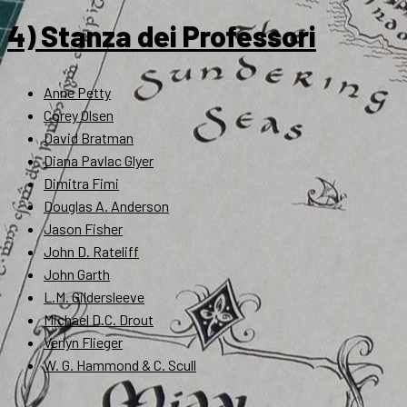
4) Stanza dei Professori
Anne Petty
Corey Olsen
David Bratman
Diana Pavlac Glyer
Dimitra Fimi
Douglas A. Anderson
Jason Fisher
John D. Rateliff
John Garth
L.M. Gildersleeve
Michael D.C. Drout
Verlyn Flieger
W. G. Hammond & C. Scull