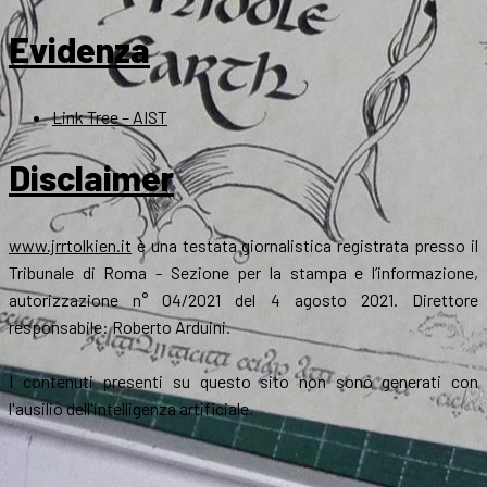
Evidenza
Link Tree – AIST
Disclaimer
www.jrrtolkien.it
è una testata giornalistica registrata presso il
Tribunale di Roma - Sezione per la stampa e l’informazione,
autorizzazione n° 04/2021 del 4 agosto 2021. Direttore
responsabile: Roberto Arduini.
I contenuti presenti su questo sito non sono generati con
l'ausilio dell'intelligenza artificiale.