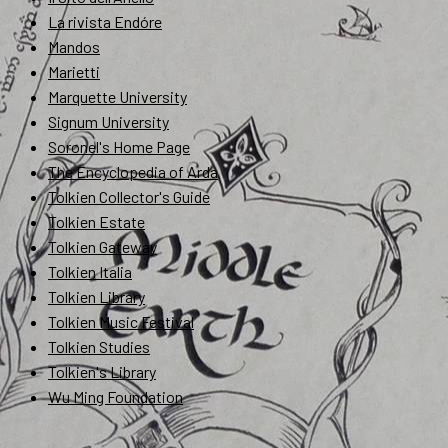
La rivista Endóre
Mandos
Marietti
Marquette University
Signum University
Soronel's Home Page
The Encyclopedia of Arda
Tolkien Collector's Guide
Tolkien Estate
Tolkien Gateway
Tolkien Italia
Tolkien Library
Tolkien Music Festival
Tolkien Studies
Tolkien's Library
Wu Ming Foundation