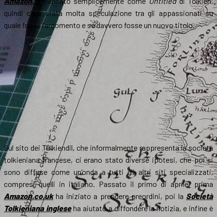
Amazon.fr
elencato semplicemente come
Untitled
di Tolkien,
quindi c’era stata molta speculazione tra gli appassionati su
quale fosse l’argomento e se davvero fosse un nuovo titolo.
Sul sito dei Tolkiendil, che informalmente rappresenta la società
tolkieniana francese, ci erano stato diverse ipotesi, che poi si
sono diffuse come un’onda a tutti gli altri siti specializzati,
compresi quelli in italiano. Passato il primo di aprile, prima
Amazon.co.uk
ha iniziato a prendere preordini, poi la
Società
Tolkieniana inglese
ha aiutato a diffondere la notizia, e infine è