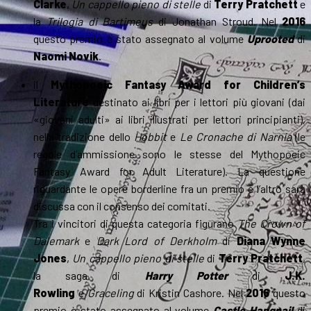
Clarke
,
Un cappello pieno di stelle
di
Terry Pratchett
e
la
Trilogia di Bartimeus
di Jonathan Stroud. Nel
2016
questo premio è stato assegnato al volume
Uprooted
di
Naomi Novik
.
il
Mythopoeic Fantasy Award for Children’s
Literature
destinato ai libri per i lettori più giovani (dai
«giovani adulti» ai libri illustrati per lettori principianti),
nella tradizione dello
Hobbit
e
Le Cronache di Narnia
(le
regole d’ammissione sono le stesse del Mythopoeic
Fantasy Award for Adult Literature). La questione
riguardante le opere borderline fra un premio e l’altro sarà
discussa con il consenso dei comitati.
Tra i vincitori di questa categoria figurano
The Crown of
Dalemark
e
Dark Lord of Derkholm
di
Diana Wynne
Jones
,
Un cappello pieno di stelle
di
Terry Pratchett
,
la saga di
Harry Potter
di
J.K.
Rowling
e
Graceling
di Kristin Cashore. Nel
2016
questo
premio è stato assegnato al volume
Castle Hangnail
di