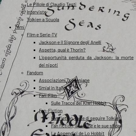
Le Pillole di Claudio Testi
Interviste
Tolkien a Scuola
Temi
Film e Serie-TV
Jackson e il Signore degli Anelli
Aspetta, qual è Thorin?
L’opportunità perduta da Jackson: la morte
dei nipoti
Fandom
Associazioni Tolkieniane
Smial in Italia
Fan-Film
Sulle Tracce dei Kiwi Hobbit
Fan-Fiction
Fan fiction, l’arte di seguire Tolkien
Fan fiction, il canone e le sue sfide
Le Appendici de Lo Hobbit