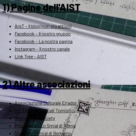
1) Pagine dell'AIST
ArsT – Il blog (non più attivo)
Facebook – Il nostro gruppo
Facebook – La nostra pagina
Instagram – Il nostro canale
Link Tree – AIST
2) Altre associazioni
Associazione Culturale Eriador
Ist. Filosofico Studi Tomistici
Mythopoeic Society
Proudneck – Lo Smial di Roma
Sackville – Smial di Bergamo