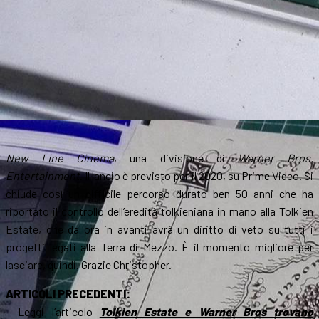
New Line Cinema
, una divisione di
Warner Bros.
Entertainment
. Il lancio è previsto per il 2020, su Prime Video. Si
chiude così un difficile percorso durato ben 50 anni che ha
riportato il controllo dell’eredità tolkieniana in mano alla Tolkien
Estate, che da ora in avanti avrà un diritto di veto su tutti i
progetti legati alla Terra di Mezzo. È il momento migliore per
lasciare, quindi. Grazie Christopher.
ARTICOLI PRECEDENTI:
– Leggi l’articolo
Tolkien Estate e Warner Bros trovano