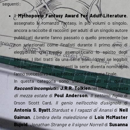
seguenti:
il
Mythopoeic Fantasy Award for Adult Literature
,
assegnato al romanzo fantasy, in più volumi o singolo,
ancora a raccolte di racconti per adulti di un singolo autore
pubblicati durante l’anno passato o quello precedente (se
non selezionati come finalisti durante il primo anno di
eleggibilità) che meglio esemplificano lo spirito degli
Inklings. I libri tratti da una serie sono idonei se leggibili
indipendentemente, altrimenti la serie diventa nominabile
l’anno successivo alla pubblicazione del volume finale.
In questa categoria sono stati premiati libri quali i
Racconti Incompiuti
di
J.R.R. Tolkien
nel 1981,
Tempesta
di mezza estate
di
Poul Anderson
,
Il settimo figlio
di
Orson Scott Card,
Il genio nell’occhio d’usignolo
di
Antonia S. Byatt
,
Stardust
e
I ragazzi di Anansi
di
Neil
Gaiman
,
L’ombra della maledizione
di
Lois McMaster
Bujold
,
Jonathan Strange e il signor Norrell
di
Susanna