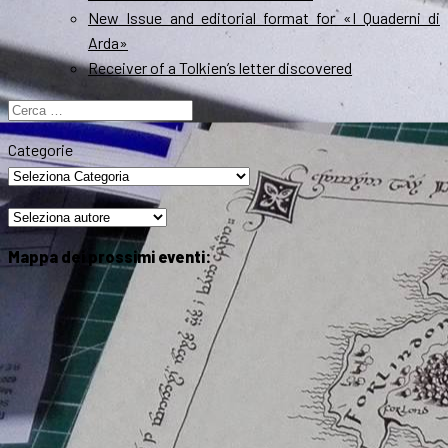
New Issue and editorial format for «I Quaderni di
Arda»
Receiver of a Tolkien’s letter discovered
Ricerca
per:
Categorie
Mappa dei prossimi eventi: