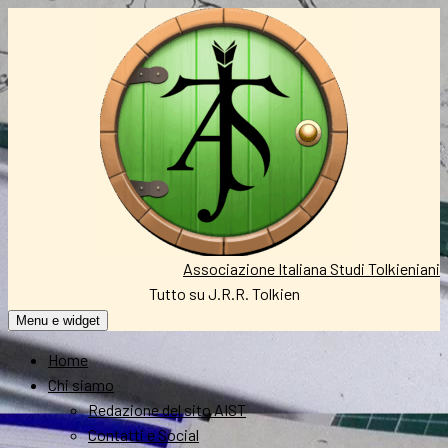
Vai
al
contenuto
Associazione Italiana Studi Tolkieniani
Tutto su J.R.R. Tolkien
Menu e widget
Home
Chi siamo
Redazione del sito AIST
Contatti e Social