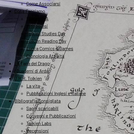
Come Associarsi
Cosa Facciamo
FantastikA
Mitopoiesi
Tolkien Studies Day
Tolkien Reading Day
Lucca Comics & Games
Cronologia Attività
La Tana del Drago
I Quaderni di Arda
J.R.R. Tolkien
La vita
Pubblicazioni Inglesi e Italiane
Bibliografia Consigliata
Saggi scaricabili
Convegni e Pubblicazioni
Tolkien Labs
Recensioni