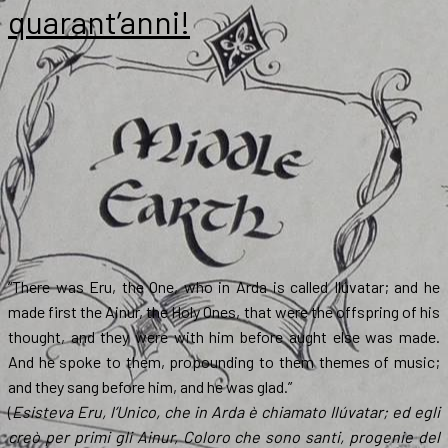
dalla
quarant’anni!
Tolkien
Estate
“There was Eru, the One, who in Arda is called Ilúvatar; and he
made first the Ainur, the Holy Ones, that were the offspring of his
thought, and they were with him before aught else was made.
And he spoke to them, propounding to them themes of music;
and they sang before him, and he was glad.”
(
Esisteva Eru, l’Unico, che in Arda è chiamato Ilúvatar; ed egli
creò per primi gli Ainur, Coloro che sono santi, progenie del