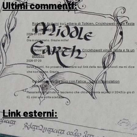
Ultimi commenti:
Roberto Arduini
su
Lettera di Tolkien, Crickhowell vince l’asta
e fa un appello
2026-07-20
Ora è sistemato. Grazie mille!
Daniela
su
Lettera di Tolkien, Crickhowell vince l’asta e fa un
appello
2026-07-20
Salve a tutti, ho provato a cliccare sul link della raccolta fondi ma mi dice
che non esiste. Grazie
Gipsoteco
su
Tre anni con Fatica… Lost in translation
2026-07-10
Passatemi la battuta: e lasciamo che chi si lamenta aspetti il 2043 (o giù di
lì), così una volta scaduti…
Link esterni
: