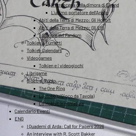
I retroscena della dimora di Elrond
L’ultimo portatore dell’Anello
Abiti della Terra di Mezzo: Gli Hobbit
Abiti della Terra di Mezzo: Gli Elfi
Il Signore del Fandom
Tolkien a Fumetti
Tolkien Calendars
Videogames
Tolkien e i videogiochi
Librigame
Gioco di Ruolo
The One Ring
Lo Hobbit (Gioco da Tavola)
Lo Hobbit in miniatura
Calendario Eventi
ENG
I Quaderni di Arda: Call for Papers 2026
An interview with R. Scott Bakker