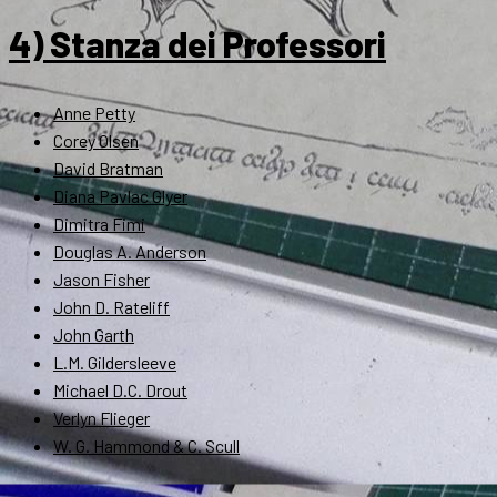
4) Stanza dei Professori
Anne Petty
Corey Olsen
David Bratman
Diana Pavlac Glyer
Dimitra Fimi
Douglas A. Anderson
Jason Fisher
John D. Rateliff
John Garth
L.M. Gildersleeve
Michael D.C. Drout
Verlyn Flieger
W. G. Hammond & C. Scull