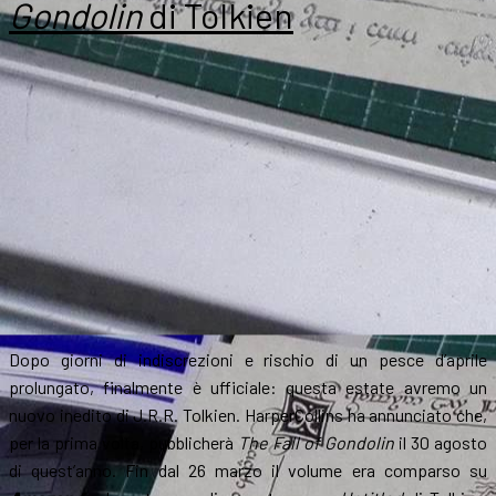
Gondolin
di Tolkien
in
mostra
Dopo giorni di indiscrezioni e rischio di un pesce d’aprile
prolungato, finalmente è ufficiale: questa estate avremo un
nuovo inedito di J.R.R. Tolkien. HarperCollins ha annunciato che,
per la prima volta, pubblicherà
The Fall of Gondolin
il 30 agosto
di quest’anno. Fin dal 26 marzo il volume era comparso su