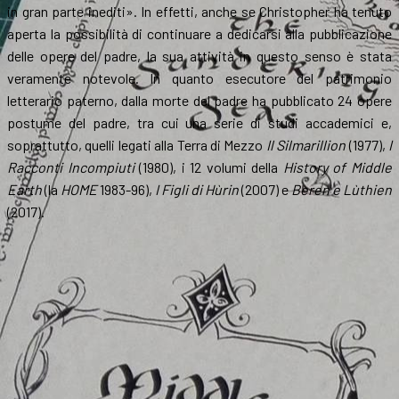
in gran parte inediti». In effetti, anche se Christopher ha tenuto
aperta la possibilità di continuare a dedicarsi alla pubblicazione
delle opere del padre, la sua attività in questo senso è stata
veramente notevole. In quanto esecutore del patrimonio
letterario paterno, dalla morte del padre ha pubblicato 24 opere
postume del padre, tra cui una serie di studi accademici e,
soprattutto, quelli legati alla Terra di Mezzo
Il Silmarillion
(1977),
I
Racconti Incompiuti
(1980), i 12 volumi della
History of Middle
Earth
(la
HOME
1983-96),
I Figli di Hùrin
(2007) e
Beren e Lùthien
(2017).