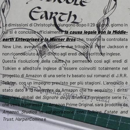
Le dimissioni di Christopher giungono dopo il 29 giugno, giorno in
cui si è conclusa ufficialmente
la causa legale con la Middle-
earth Enterprises e la Warner Bros
che, tramite la controllata
New Line, avevano prodotto le due trilogie di Peter Jackson e
non riconosciuto alcun diritto agli eredi dello scrittore inglese.
Questa risoluzione della causa ha permesso così agli eredi di
Tolkien e all’editore inglese di essere coinvolti totalmente nel
progetto di Amazon di una serie tv basato sui romanzi di J.R.R.
Tolkien, con un impegno previsto per più stagioni. L’annuncio è
stato dato il 13 novembre da Amazon che ha acquisito i diritti
televisivi globali del
Signore degli Anelli
e l’imminente serie tv,
che verrà trasmessa su Amazon Prime Original, sarà prodotto da
Amazon Studios
in collaborazione con
Tolkien Estate and
Trust
,
HarperCollins
e