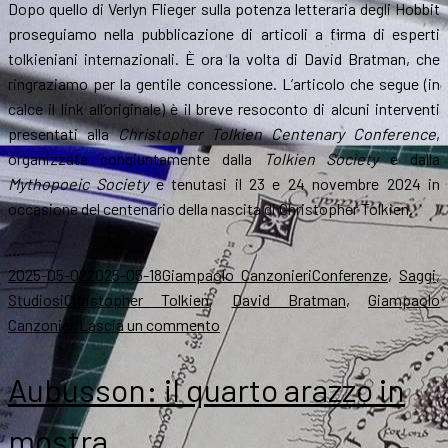
Dopo quello di Verlyn Flieger sulla potenza letteraria degli Hobbit
proseguiamo nella pubblicazione di articoli a firma di esperti
tolkieniani internazionali. È ora la volta di David Bratman, che
ringraziamo per la gentile concessione. L’articolo che segue (in
calce il link all’originale) è il breve resoconto di alcuni interventi
presentati alla
Christopher Tolkien Centenary Conference
,
organizzata congiuntamente dalla
Tolkien Society
e dalla
Mythopoeic Society
e tenutasi il 23 e 24 novembre 2024 in
occasione del centenario della nascita di Christopher Tolkien.
…
Scritto
Autore
Categorie
2025-05-02
2025-05-18
Giampaolo Canzonieri
Conferenze
,
Saggi
,
il
Tag
Studiosi
Christopher Tolkien
,
David Bratman
,
Giampaolo
su
Canzonieri
Lascia un commento
David
Bratman
Aubusson: il quarto arazzo in
sulla
Christopher
mostra