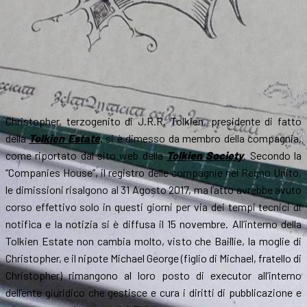
Christopher, terzogenito di J.R.R. Tolkien, presidente di fatto
della
Tolkien Estate
, si è dimesso da membro della compagnia,
come riportato dal sito web della
Tolkien Society
. Secondo la
“Companies House”, il registro delle compagnie nel Regno Unito,
le dimissioni risalgono al 31 Agosto 2017, ma l’atto avrebbe avuto
corso effettivo solo in questi giorni per via dei tempi tecnici di
notifica e la notizia si è diffusa il 15 novembre. All’interno della
Tolkien Estate non cambia molto, visto che Baillie, la moglie di
Christopher, e il nipote Michael George (figlio di Michael, fratello di
Christopher) rimangono al loro posto di executor all’interno
dell’ente giuridico che gestisce e cura i diritti di pubblicazione e