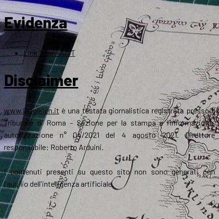
Evidenza
Link Tree – AIST
Disclaimer
www.jrrtolkien.it
è una testata giornalistica registrata presso il
Tribunale di Roma - Sezione per la stampa e l’informazione,
autorizzazione n° 04/2021 del 4 agosto 2021. Direttore
responsabile: Roberto Arduini.
I contenuti presenti su questo sito non sono generati con
l'ausilio dell'intelligenza artificiale.