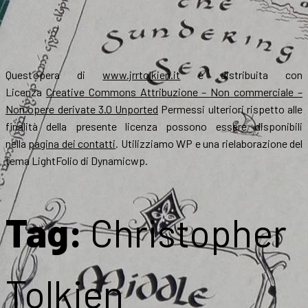
Quest’opera di
www.jrrtolkien.it
è distribuita con
Licenza
Creative Commons Attribuzione – Non commerciale –
Non opere derivate 3.0 Unported
Permessi ulteriori rispetto alle
finalità della presente licenza possono essere disponibili
nella
pagina dei contatti
. Utilizziamo WP e una rielaborazione del
tema LightFolio di Dynamicwp.
Tag:
Christopher
Tolkien