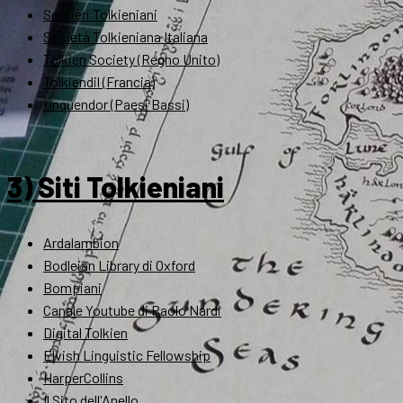
Sentieri Tolkieniani
Società Tolkieniana Italiana
Tolkien Society (Regno Unito)
Tolkiendil (Francia)
Unquendor (Paesi Bassi)
3) Siti Tolkieniani
Ardalambion
Bodleian Library di Oxford
Bompiani
Canale Youtube di Paolo Nardi
Digital Tolkien
Elvish Linguistic Fellowship
HarperCollins
Il Sito dell'Anello