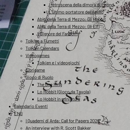
I retroscena della dimora di Elrond
L’ultimo portatore dell’Anello
Abiti della Terra di Mezzo: Gli Hobbit
Abiti della Terra di Mezzo: Gli Elfi
Il Signore del Fandom
Tolkien a Fumetti
Tolkien Calendars
Videogames
Tolkien e i videogiochi
Librigame
Gioco di Ruolo
The One Ring
Lo Hobbit (Gioco da Tavola)
Lo Hobbit in miniatura
Calendario Eventi
ENG
I Quaderni di Arda: Call for Papers 2026
An interview with R. Scott Bakker