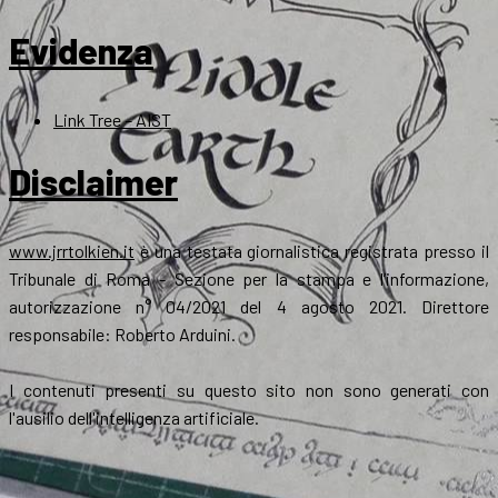
Evidenza
Link Tree – AIST
Disclaimer
www.jrrtolkien.it
è una testata giornalistica registrata presso il
Tribunale di Roma - Sezione per la stampa e l’informazione,
autorizzazione n° 04/2021 del 4 agosto 2021. Direttore
responsabile: Roberto Arduini.
I contenuti presenti su questo sito non sono generati con
l'ausilio dell'intelligenza artificiale.