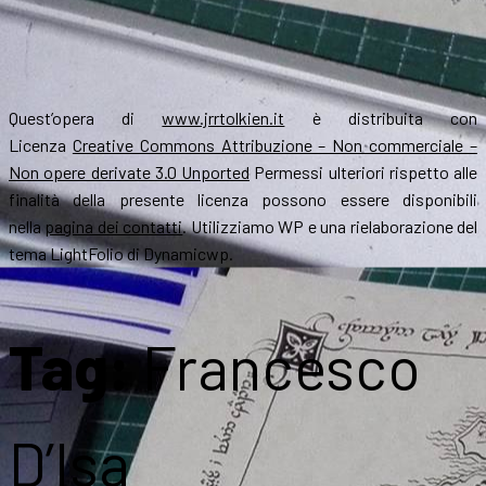
Quest’opera di
www.jrrtolkien.it
è distribuita con
Licenza
Creative Commons Attribuzione – Non commerciale –
Non opere derivate 3.0 Unported
Permessi ulteriori rispetto alle
finalità della presente licenza possono essere disponibili
nella
pagina dei contatti
. Utilizziamo WP e una rielaborazione del
tema LightFolio di Dynamicwp.
Tag:
Francesco
D’Isa