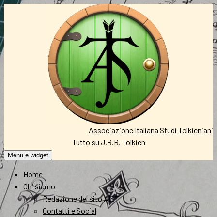
Vai
al
contenuto
Associazione Italiana Studi Tolkieniani
Tutto su J.R.R. Tolkien
Menu e widget
Home
Chi siamo
Redazione del sito AIST
Contatti e Social