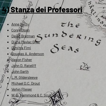
4) Stanza dei Professori
Anne Petty
Corey Olsen
David Bratman
Diana Pavlac Glyer
Dimitra Fimi
Douglas A. Anderson
Jason Fisher
John D. Rateliff
John Garth
L.M. Gildersleeve
Michael D.C. Drout
Verlyn Flieger
W. G. Hammond & C. Scull