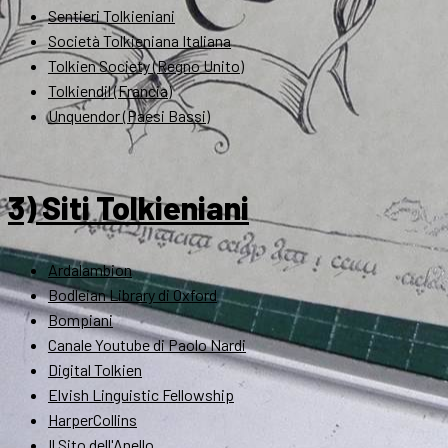
Sentieri Tolkieniani
Società Tolkieniana Italiana
Tolkien Society (Regno Unito)
Tolkiendil (Francia)
Unquendor (Paesi Bassi)
3) Siti Tolkieniani
Ardalambion
Bodleian Library di Oxford
Bompiani
Canale Youtube di Paolo Nardi
Digital Tolkien
Elvish Linguistic Fellowship
HarperCollins
Il Sito dell'Anello