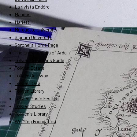
La rivista Endóre
Mandos
Marietti
Marquette University
Signum University
Soronel's Home Page
The Encyclopedia of Arda
Tolkien Collector's Guide
Tolkien Estate
Tolkien Gateway
Tolkien Italia
Tolkien Library
Tolkien Music Festival
Tolkien Studies
Tolkien's Library
Wu Ming Foundation