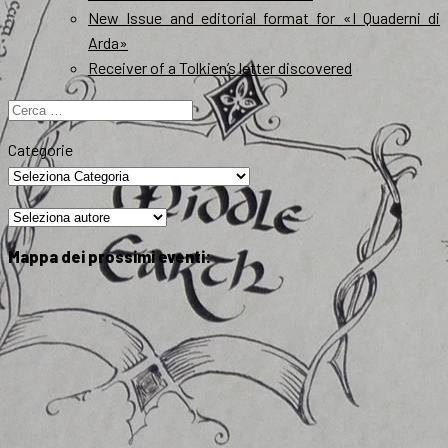
New Issue and editorial format for «I Quaderni di
Arda»
Receiver of a Tolkien’s letter discovered
Ricerca
per:
Categorie
Mappa dei prossimi eventi: