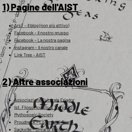
1) Pagine dell'AIST
ArsT – Il blog (non più attivo)
Facebook – Il nostro gruppo
Facebook – La nostra pagina
Instagram – Il nostro canale
Link Tree – AIST
2) Altre associazioni
Associazione Culturale Eriador
Ist. Filosofico Studi Tomistici
Mythopoeic Society
Proudneck – Lo Smial di Roma
Sackville – Smial di Bergamo