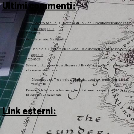
Ultimi commenti:
Roberto Arduini
su
Lettera di Tolkien, Crickhowell vince l’asta
e fa un appello
2026-07-20
Ora è sistemato. Grazie mille!
Daniela
su
Lettera di Tolkien, Crickhowell vince l’asta e fa un
appello
2026-07-20
Salve a tutti, ho provato a cliccare sul link della raccolta fondi ma mi dice
che non esiste. Grazie
Gipsoteco
su
Tre anni con Fatica… Lost in translation
2026-07-10
Passatemi la battuta: e lasciamo che chi si lamenta aspetti il 2043 (o giù di
lì), così una volta scaduti…
Link esterni
: