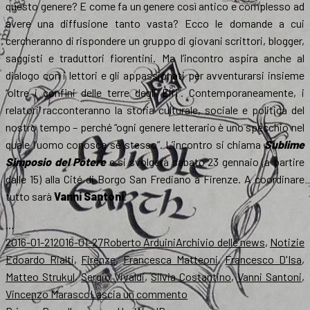
questo genere? E come fa un genere così antico e complesso ad
avere una diffusione tanto vasta? Ecco le domande a cui
cercheranno di rispondere un gruppo di giovani scrittori, blogger,
saggisti e traduttori fiorentini. Ma l’incontro aspira anche al
dialogo con i lettori e gli appassionati per avventurarsi insieme
“oltre i confini delle terre degli Elfi”. Contemporaneamente, i
relatori racconteranno la storia culturale, sociale e politica del
nostro tempo – perché “ogni genere letterario è uno specchio nel
quale l’uomo conosce sé stesso”. L’incontro si chiama
Sublime
Simposio del Potere
e si svolgerà sabato 23 gennaio (a partire
dalle 15) alla Cité di Borgo San Frediano a Firenze. A coordinare
tutto sarà
Vanni Santoni
.
…
Scritto
Autore
Categorie
T
2016-01-21
2016-01-27
Roberto Arduini
Archivio delle news
,
Notizie
il
Edoardo Rialti
,
Firenze
,
Francesca Matteoni
,
Francesco D'Isa
,
Matteo Strukul
,
Sergio Vivaldi
,
Silvia Costantino
,
Vanni Santoni
,
su
Vincenzo Marasco
Lascia un commento