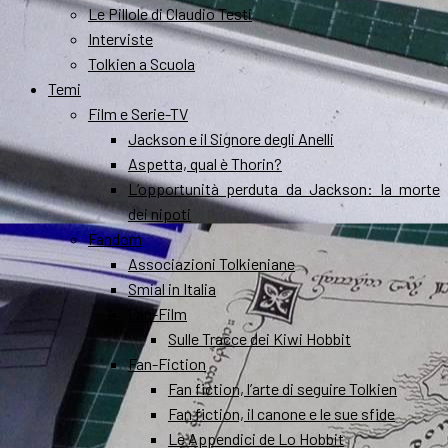
Le Pillole di Claudio Testi
Interviste
Tolkien a Scuola
Temi
Film e Serie-TV
Jackson e il Signore degli Anelli
Aspetta, qual è Thorin?
L’opportunità perduta da Jackson: la morte
dei nipoti
Fandom
Associazioni Tolkieniane
Smial in Italia
Fan-Film
Sulle Tracce dei Kiwi Hobbit
Fan-Fiction
Fan fiction, l’arte di seguire Tolkien
Fan fiction, il canone e le sue sfide
Le Appendici de Lo Hobbit