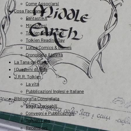
Come Associarsi
Cosa Facciamo
FantastikA
Mitopoiesi
Tolkien Studies Day
Tolkien Reading Day
Lucca Comics & Games
Cronologia Attività
La Tana del Drago
I Quaderni di Arda
J.R.R. Tolkien
La vita
Pubblicazioni Inglesi e Italiane
Bibliografia Consigliata
Saggi scaricabili
Convegni e Pubblicazioni
Tolkien Labs
Recensioni