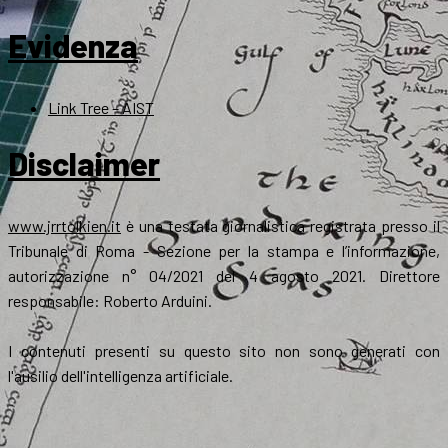
Evidenza
Link Tree – AIST
Disclaimer
www.jrrtolkien.it
è una testata giornalistica registrata presso il
Tribunale di Roma - Sezione per la stampa e l’informazione,
autorizzazione n° 04/2021 del 4 agosto 2021. Direttore
responsabile: Roberto Arduini.
I contenuti presenti su questo sito non sono generati con
l'ausilio dell'intelligenza artificiale.