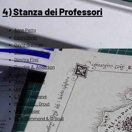
4) Stanza dei Professori
Anne Petty
Corey Olsen
David Bratman
Diana Pavlac Glyer
Dimitra Fimi
Douglas A. Anderson
Jason Fisher
John D. Rateliff
John Garth
L.M. Gildersleeve
Michael D.C. Drout
Verlyn Flieger
W. G. Hammond & C. Scull