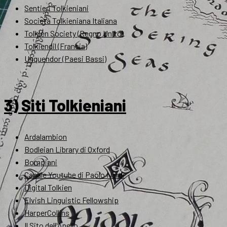
Sentieri Tolkieniani
Società Tolkieniana Italiana
Tolkien Society (Regno Unito)
Tolkiendil (Francia)
Unquendor (Paesi Bassi)
3) Siti Tolkieniani
Ardalambion
Bodleian Library di Oxford
Bompiani
Canale Youtube di Paolo Nardi
Digital Tolkien
Elvish Linguistic Fellowship
HarperCollins
Il Sito dell'Anello