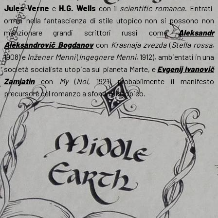
Jules Verne
e
H.G. Wells
con il
scientific romance
. Entrati
ormai nella fantascienza di stile utopico non si possono non
menzionare grandi scrittori russi come
Aleksandr
Aleksandrovič Bogdanov
con
Krasnaja zvezda
(
Stella rossa
,
1908) e
Inžener Menni
(
Ingegnere Menni
, 1912), ambientati in una
società socialista utopica sul pianeta Marte, e
Evgenij Ivanovič
Zamjatin
con
My
(
Noi
, 1921) probabilmente il manifesto
precursore del romanzo a sfondo distopico.