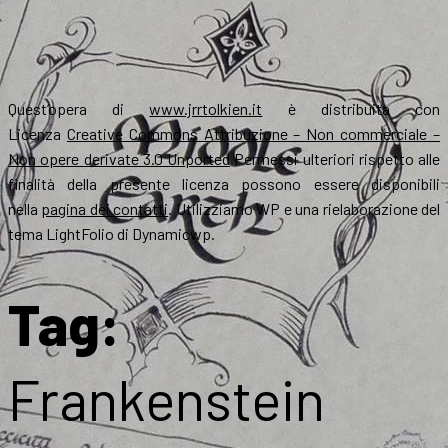
Quest’opera di
www.jrrtolkien.it
è distribuita con
Licenza
Creative Commons Attribuzione – Non commerciale –
Non opere derivate 3.0 Unported
Permessi ulteriori rispetto alle
finalità della presente licenza possono essere disponibili
nella
pagina dei contatti
. Utilizziamo WP e una rielaborazione del
tema LightFolio di Dynamicwp.
Tag:
Frankenstein