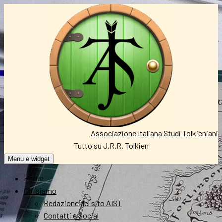
Vai
al
contenuto
Associazione Italiana Studi Tolkieniani
Tutto su J.R.R. Tolkien
Menu e widget
Home
Chi siamo
Redazione del sito AIST
Contatti e Social