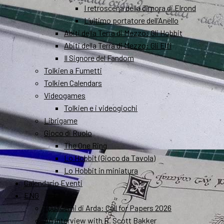
I retroscena della dimora di Elrond
L’ultimo portatore dell’Anello
Abiti della Terra di Mezzo: Gli Hobbit
Abiti della Terra di Mezzo: Gli Elfi
Il Signore del Fandom
Tolkien a Fumetti
Tolkien Calendars
Videogames
Tolkien e i videogiochi
Librigame
Gioco di Ruolo
The One Ring
Lo Hobbit (Gioco da Tavola)
Lo Hobbit in miniatura
Calendario Eventi
ENG
I Quaderni di Arda: Call for Papers 2026
An interview with R. Scott Bakker