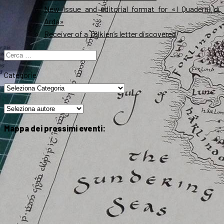
New Issue and editorial format for «I Quaderni di
Arda»
Receiver of a Tolkien’s letter discovered
Ricerca
per:
Categorie
Mappa dei prossimi eventi: