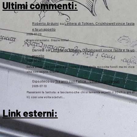
Ultimi commenti:
Roberto Arduini
su
Lettera di Tolkien, Crickhowell vince l’asta
e fa un appello
2026-07-20
Ora è sistemato. Grazie mille!
Daniela
su
Lettera di Tolkien, Crickhowell vince l’asta e fa un
appello
2026-07-20
Salve a tutti, ho provato a cliccare sul link della raccolta fondi ma mi dice
che non esiste. Grazie
Gipsoteco
su
Tre anni con Fatica… Lost in translation
2026-07-10
Passatemi la battuta: e lasciamo che chi si lamenta aspetti il 2043 (o giù di
lì), così una volta scaduti…
Link esterni
: