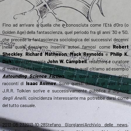
Fino ad arrivare a quella che è conosciuta come l’Età d’Oro (o
Golden Age) della fantascienza, quel periodo fra gli anni ’30 e ’50,
che precede la fantascienza sociologica dei successivi decenni
(nella quale possiamo inserire autori famosi come
Robert
Sheckley
,
Richard Matheson
,
Mack Reynolds
e
Philip K.
Dick
), dove primeggia
John W. Campbell
, redattore e curatore
di molte riviste fantascientifiche, fra le quali citiamo ad esempio
Astounding Science Fiction
, nella quale apparsero i primi
racconti di
Isaac Asimov
. Sono questi dunque gli anni in cui
J.R.R. Tolkien scrive e successivamente pubblica
Il Signore
degli Anelli
, coincidenza interessante ma potrebbe darsi come
del tutto casuale.
…
Scritto
Autore
Categorie
2013-08-23
2013-10-28
Stefano Giorgianni
Archivio delle news
,