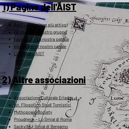
1) Pagine dell'AIST
ArsT – Il blog (non più attivo)
Facebook – Il nostro gruppo
Facebook – La nostra pagina
Instagram – Il nostro canale
Link Tree – AIST
2) Altre associazioni
Associazione Culturale Eriador
Ist. Filosofico Studi Tomistici
Mythopoeic Society
Proudneck – Lo Smial di Roma
Sackville – Smial di Bergamo