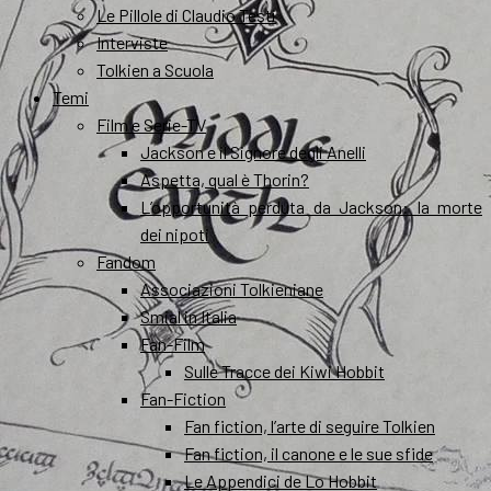
Le Pillole di Claudio Testi
Interviste
Tolkien a Scuola
Temi
Film e Serie-TV
Jackson e il Signore degli Anelli
Aspetta, qual è Thorin?
L’opportunità perduta da Jackson: la morte
dei nipoti
Fandom
Associazioni Tolkieniane
Smial in Italia
Fan-Film
Sulle Tracce dei Kiwi Hobbit
Fan-Fiction
Fan fiction, l’arte di seguire Tolkien
Fan fiction, il canone e le sue sfide
Le Appendici de Lo Hobbit