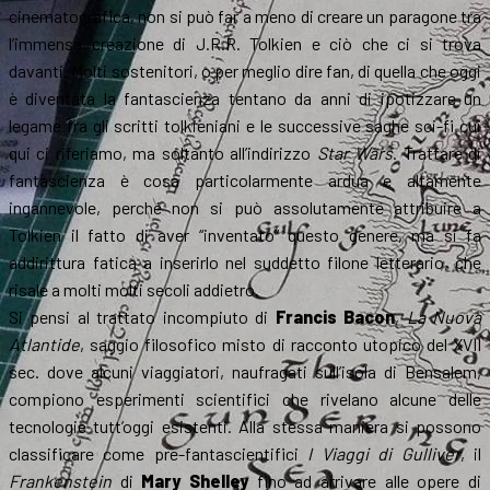
cinematografica, non si può far a meno di creare un paragone tra
l’immensa creazione di J.R.R. Tolkien e ciò che ci si trova
davanti. Molti sostenitori, o per meglio dire fan, di quella che oggi
è diventata la fantascienza tentano da anni di ipotizzare un
legame fra gli scritti tolkieniani e le successive saghe sci-fi cui
qui ci riferiamo, ma soltanto all’indirizzo
Star Wars
. Trattare di
fantascienza è cosa particolarmente ardua e altamente
ingannevole, perché non si può assolutamente attribuire a
Tolkien il fatto di aver “inventato” questo genere, ma si fa
addirittura fatica a inserirlo nel suddetto filone letterario, che
risale a molti molti secoli addietro.
Si pensi al trattato incompiuto di
Francis Bacon
,
La Nuova
Atlantide
, saggio filosofico misto di racconto utopico del XVII
sec. dove alcuni viaggiatori, naufragati sull’isola di Bensalem,
compiono esperimenti scientifici che rivelano alcune delle
tecnologie tutt’oggi esistenti. Alla stessa maniera si possono
classificare come pre-fantascientifici
I Viaggi di Gulliver
, il
Frankenstein
di
Mary Shelley
fino ad arrivare alle opere di