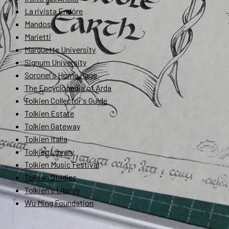
La rivista Endóre
Mandos
Marietti
Marquette University
Signum University
Soronel's Home Page
The Encyclopedia of Arda
Tolkien Collector's Guide
Tolkien Estate
Tolkien Gateway
Tolkien Italia
Tolkien Library
Tolkien Music Festival
Tolkien Studies
Tolkien's Library
Wu Ming Foundation