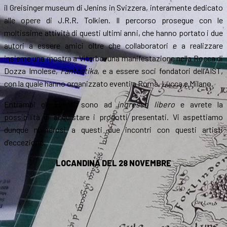
il Greisinger museum di Jenins in Svizzera, interamente dedicato
alle opere di J.R.R. Tolkien. Il percorso prosegue con le
moltissime attività di questi ultimi anni, che hanno portato i due
autori a essere amici oltre che collaboratori e a realizzare
insieme una mostra a Viterbo, una manifestazione nella Rocca di
Dozza Imolese,
Fantastika
, e a essere soci fondatori dell’AIST,
con la quale hanno organizzato eventi a Roma, Lucca e Milano.
Entrambi gli eventi sono ad
ingresso libero
e avrete la
possibilità di acquistare i prodotti presentati. Vi aspettiamo
dunque numerosi a questi due incontri con questi artisti
d’eccezione.
LOCANDINA DEL 28 NOVEMBRE