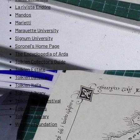
La rivista Endóre
Mandos
Marietti
Marquette University
Signum University
Soronel's Home Page
The Encyclopedia of Arda
Tolkien Collector's Guide
Tolkien Estate
Tolkien Gateway
Tolkien Italia
Tolkien Library
Tolkien Music Festival
Tolkien Studies
Tolkien's Library
Wu Ming Foundation