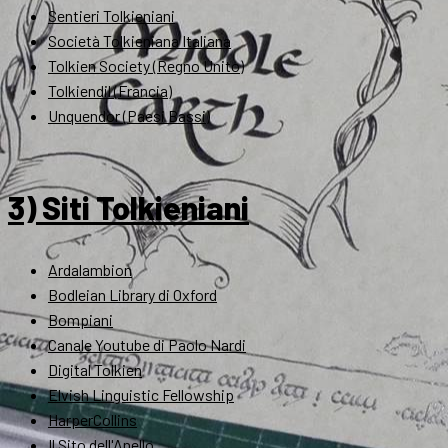
Sentieri Tolkieniani
Società Tolkieniana Italiana
Tolkien Society (Regno Unito)
Tolkiendil (Francia)
Unquendor (Paesi Bassi)
3) Siti Tolkieniani
Ardalambion
Bodleian Library di Oxford
Bompiani
Canale Youtube di Paolo Nardi
Digital Tolkien
Elvish Linguistic Fellowship
HarperCollins
Il Sito dell'Anello