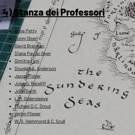
4) Stanza dei Professori
Anne Petty
Corey Olsen
David Bratman
Diana Pavlac Glyer
Dimitra Fimi
Douglas A. Anderson
Jason Fisher
John D. Rateliff
John Garth
L.M. Gildersleeve
Michael D.C. Drout
Verlyn Flieger
W. G. Hammond & C. Scull