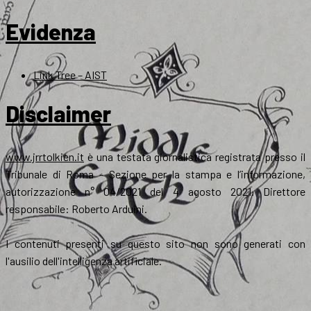
Evidenza
Link Tree – AIST
Disclaimer
www.jrrtolkien.it
è una testata giornalistica registrata presso il
Tribunale di Roma - Sezione per la stampa e l’informazione,
autorizzazione n° 04/2021 del 4 agosto 2021. Direttore
responsabile: Roberto Arduini.
I contenuti presenti su questo sito non sono generati con
l'ausilio dell'intelligenza artificiale.