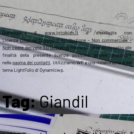
Quest’opera di
www.jrrtolkien.it
è distribuita con
Licenza
Creative Commons Attribuzione – Non commerciale –
Non opere derivate 3.0 Unported
Permessi ulteriori rispetto alle
finalità della presente licenza possono essere disponibili
nella
pagina dei contatti
. Utilizziamo WP e una rielaborazione del
tema LightFolio di Dynamicwp.
Tag:
Giandil