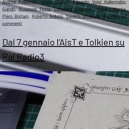
il
Andrea Pellegrini
,
Arturo Stalteri
,
Edoardo Volpi Kellermann
,
Giandil
,
Giuseppe Festa
,
Loredana Lipperini
,
Michela Murgia
,
Piero Boitani
,
Roberto Arduini
,
Saverio Simonelli
,
Wu Ming 4
7
su
commenti
Tolkien
su
Dal 7 gennaio l’AisT e Tolkien su
Radio3:
Boitani
Rai Radio3
e
la
1ª
puntata