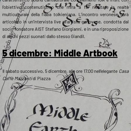
l’obiettivo contenutistico che mira a far risaltare la realtà
multiculturale della fiaba tolkieniana. L’incontro veronese sarà
articolato in un’intervista live all’artista genovese, condotta dal
socio fondatore AIST Stefano Giorgianni, e in una riproposizione
di alcuni pezzi suonati dallo stesso Giandil.
5 dicembre: Middle Artbook
Il sabato successivo, 5 dicembre, alle ore 17.00 nell’elegante
Casa
Caffè Mazzanti
di Piazza