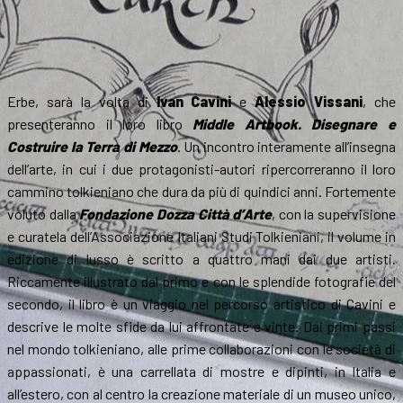
Erbe, sarà la volta di
Ivan Cavini
e
Alessio Vissani
, che
presenteranno il loro libro
Middle Artbook. Disegnare e
Costruire la Terra di Mezzo
. Un incontro interamente all’insegna
dell’arte, in cui i due protagonisti-autori ripercorreranno il loro
cammino tolkieniano che dura da più di quindici anni. Fortemente
voluto dalla
Fondazione Dozza Città d’Arte
, con la supervisione
e curatela dell’Associazione Italiani Studi Tolkieniani, il volume in
edizione di lusso è scritto a quattro mani dai due artisti.
Riccamente illustrato dal primo e con le splendide fotografie del
secondo, il libro è un viaggio nel percorso artistico di Cavini e
descrive le molte sfide da lui affrontate e vinte. Dai primi passi
nel mondo tolkieniano, alle prime collaborazioni con le società di
appassionati, è una carrellata di mostre e dipinti, in Italia e
all’estero, con al centro la creazione materiale di un museo unico,