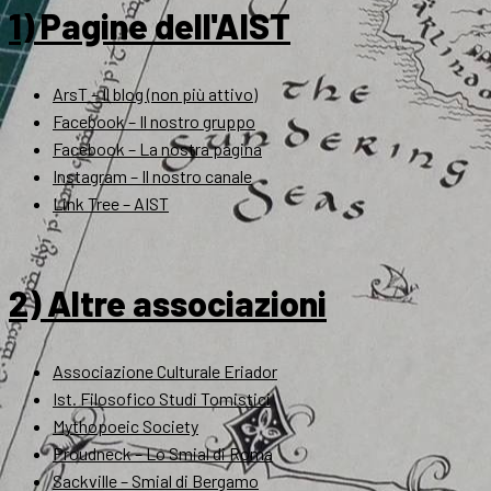
1) Pagine dell'AIST
ArsT – Il blog (non più attivo)
Facebook – Il nostro gruppo
Facebook – La nostra pagina
Instagram – Il nostro canale
Link Tree – AIST
2) Altre associazioni
Associazione Culturale Eriador
Ist. Filosofico Studi Tomistici
Mythopoeic Society
Proudneck – Lo Smial di Roma
Sackville – Smial di Bergamo