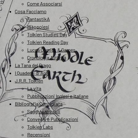
Come Associarsi
Cosa Facciamo
FantastikA
Mitopoiesi
Tolkien Studies Day
Tolkien Reading Day
Lucca Comics & Games
Cronologia Attività
La Tana del Drago
I Quaderni di Arda
J.R.R. Tolkien
La vita
Pubblicazioni Inglesi e Italiane
Bibliografia Consigliata
Saggi scaricabili
Convegni e Pubblicazioni
Tolkien Labs
Recensioni