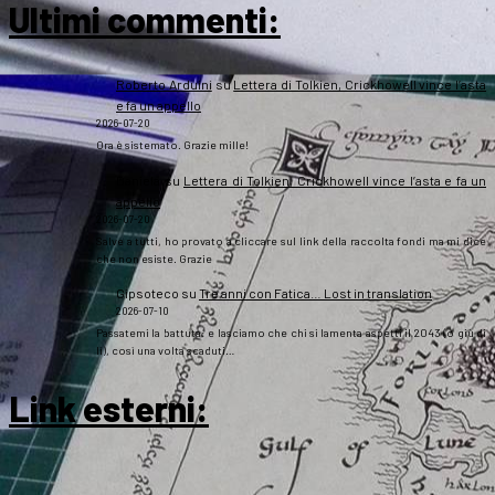
Ultimi commenti:
Roberto Arduini
su
Lettera di Tolkien, Crickhowell vince l’asta
e fa un appello
2026-07-20
Ora è sistemato. Grazie mille!
Daniela
su
Lettera di Tolkien, Crickhowell vince l’asta e fa un
appello
2026-07-20
Salve a tutti, ho provato a cliccare sul link della raccolta fondi ma mi dice
che non esiste. Grazie
Gipsoteco
su
Tre anni con Fatica… Lost in translation
2026-07-10
Passatemi la battuta: e lasciamo che chi si lamenta aspetti il 2043 (o giù di
lì), così una volta scaduti…
Link esterni
: