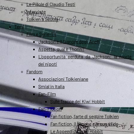
Le Pillole di Claudio Testi
Interviste
Tolkien a Scuola
Temi
Film e Serie-TV
Jackson e il Signore degli Anelli
Aspetta, qual è Thorin?
L’opportunità perduta da Jackson: la morte
dei nipoti
Fandom
Associazioni Tolkieniane
Smial in Italia
Fan-Film
Sulle Tracce dei Kiwi Hobbit
Fan-Fiction
Fan fiction, l’arte di seguire Tolkien
Fan fiction, il canone e le sue sfide
Le Appendici de Lo Hobbit