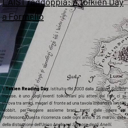
L’AIST raddoppia: il Tolkien Day
a Formello
Il
Tokien Reading Day
, istituito nel 2003 dalla
Tolkien Society
inglese, è uno degli eventi tolkieniani più attesi dai fan: ci si
ritrova tra amici, magari di fronte ad una tavola imbandita in stile
Hobbit, per leggere assieme brani tratti dalle opere del
Professore. Questa ricorrenza cade ogni anno il 25 marzo, data
della distruzione dell’Unico Anello nel
Signore degli Anelli
.