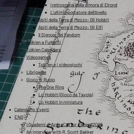
I retroscena della dimora di Elrond
L’ultimo portatore dell’Anello
Abiti della Terra di Mezzo: Gli Hobbit
Abiti della Terra di Mezzo: Gli Elfi
Il Signore del Fandom
Tolkien a Fumetti
Tolkien Calendars
Videogames
Tolkien e i videogiochi
Librigame
Gioco di Ruolo
The One Ring
Lo Hobbit (Gioco da Tavola)
Lo Hobbit in miniatura
Calendario Eventi
ENG
I Quaderni di Arda: Call for Papers 2026
An interview with R. Scott Bakker