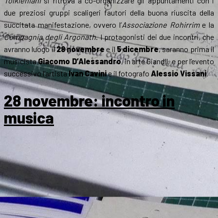
Tolkieniani
si ritrova a co-organizzare gli appuntamenti con i
due preziosi gruppi scaligeri fautori della buona riuscita della
succitata manifestazione, ovvero l’
Associazione Rohirrim
e la
Compagnia degli Argonath
. I protagonisti dei due incontri, che
avranno luogo il
28 novembre
e il
5 dicembre
, saranno prima il
musicista
Giacomo D’Alessandro
, in arte Giandil, e per l’evento
successivo l’artista
Ivan Cavini
e il fotografo
Alessio Vissani
.
28 novembre: incontro in
musica