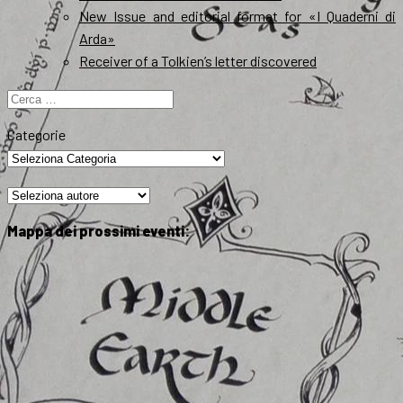
New Issue and editorial format for «I Quaderni di
Arda»
Receiver of a Tolkien’s letter discovered
Ricerca
per:
Categorie
Mappa dei prossimi eventi: