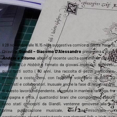
Il 28 novembre alle 16.15 nella suggestiva cornice di Santa Maria in
Chiavica,
Giandil – Giacomo D’Alessandro
presenterà il disco
Andata e Ritorno
, album di recente uscita contenente canzoni
ispirate a
Lo Hobbit
e firmato da giovani musicisti genovesi,
quasi tutti sotto i 30 anni. Una raccolta di pezzi particolare,
prodotta a costo zero, con l’apporto volontario di circa 20
musicisti e collaboratori. Inusuale anche la fase di registrazione
di questo lavoro indipendente, avvenuta in maniera raminga, fra
campagna e città. I quattordici brani che compongono l’album
sono stati concepiti da Giandil, ventenne genovese alla sua
prima pubblicazione musicale, che ha mischiato un
caratteristico sound cantautorale con elementi folk e irish, con