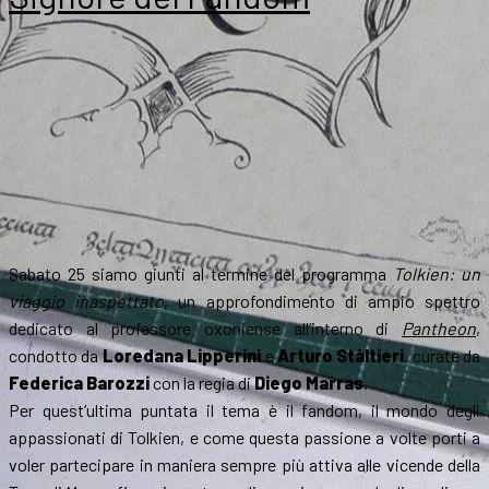
Day
a
Formello
Sabato 25 siamo giunti al termine del programma
Tolkien: un
viaggio inaspettato
, un approfondimento di ampio spettro
dedicato al professore oxoniense all’interno di
Pantheon
,
condotto da
Loredana Lipperini
e
Arturo Stàltieri
, curate da
Federica Barozzi
con la regia di
Diego Marras
.
Per quest’ultima puntata il tema è il fandom, il mondo degli
appassionati di Tolkien, e come questa passione a volte porti a
voler partecipare in maniera sempre più attiva alle vicende della