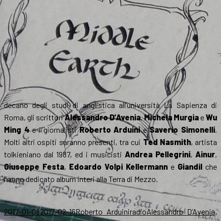
decano degli studi di anglistica all’università La Sapienza di
Roma, gli scrittori
Alessandro D’Avenia
,
Michela Murgia
e
Wu
Ming 4
e i giornalisti
Roberto Arduini
e
Saverio Simonelli
.
Molti altri ospiti saranno presenti, tra cui
Ted Nasmith
, artista
tolkieniano dal 1987, ed i musicisti
Andrea Pellegrini
,
Ainur
,
Giuseppe Festa
,
Edoardo Volpi Kellermann
e
Giandil
che
hanno dedicato album interi alla Terra di Mezzo.
…
Scritto
Autore
Categorie
Tag
2017-01-08
2017-02-16
Roberto Arduini
radio
Alessandro D’Avenia
,