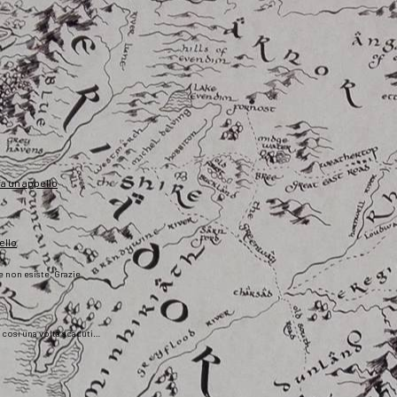
fa un appello
ello
he non esiste. Grazie
), così una volta scaduti…