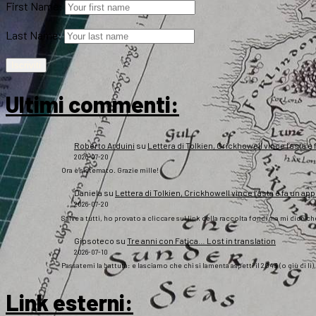
First Name:
Last Name:
Ultimi commenti:
Roberto Arduini
su
Lettera di Tolkien, Crickhowell vince l’asta e 
2026-07-20
Ora è sistemato. Grazie mille!
Daniela
su
Lettera di Tolkien, Crickhowell vince l’asta e fa un app
2026-07-20
Salve a tutti, ho provato a cliccare sul link della raccolta fondi ma mi dice c
Gipsoteco
su
Tre anni con Fatica… Lost in translation
2026-07-10
Passatemi la battuta: e lasciamo che chi si lamenta aspetti il 2043 (o giù di lì
Link esterni
: