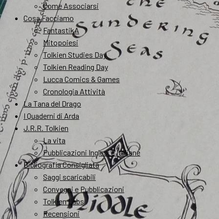
Come Associarsi
Cosa Facciamo
FantastikA
Mitopoiesi
Tolkien Studies Day
Tolkien Reading Day
Lucca Comics & Games
Cronologia Attività
La Tana del Drago
I Quaderni di Arda
J.R.R. Tolkien
La vita
Pubblicazioni Inglesi e Italiane
Bibliografia Consigliata
Saggi scaricabili
Convegni e Pubblicazioni
Tolkien Labs
Recensioni