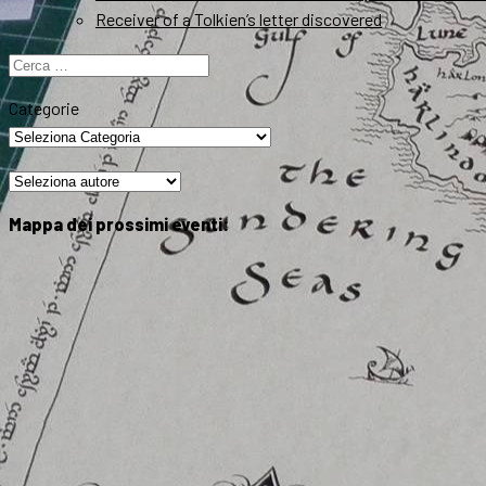
Receiver of a Tolkien’s letter discovered
Ricerca
per:
Categorie
Mappa dei prossimi eventi: