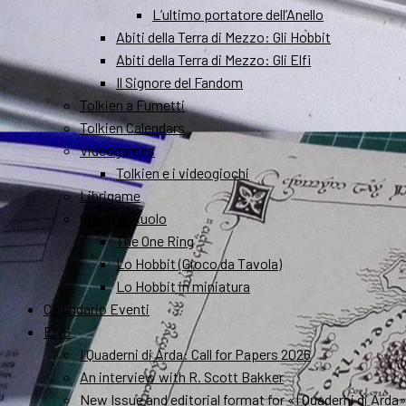
L’ultimo portatore dell’Anello
Abiti della Terra di Mezzo: Gli Hobbit
Abiti della Terra di Mezzo: Gli Elfi
Il Signore del Fandom
Tolkien a Fumetti
Tolkien Calendars
Videogames
Tolkien e i videogiochi
Librigame
Gioco di Ruolo
The One Ring
Lo Hobbit (Gioco da Tavola)
Lo Hobbit in miniatura
Calendario Eventi
ENG
I Quaderni di Arda: Call for Papers 2026
An interview with R. Scott Bakker
New Issue and editorial format for «I Quaderni di Arda