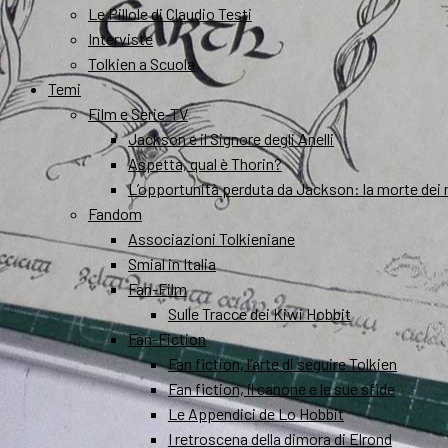
Le Pillole di Claudio Testi
Interviste
Tolkien a Scuola
Temi
Film e Serie-TV
Jackson e il Signore degli Anelli
Aspetta, qual è Thorin?
L’opportunità perduta da Jackson: la morte dei 
Fandom
Associazioni Tolkieniane
Smial in Italia
Fan-Film
Sulle Tracce dei Kiwi Hobbit
Fan-Fiction
Fan fiction, l’arte di seguire Tolkien
Fan fiction, il canone e le sue sfide
Le Appendici de Lo Hobbit
I retroscena della dimora di Elrond