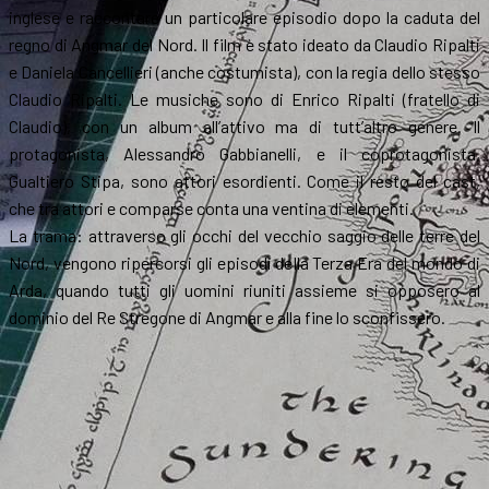
inglese e raccontare un particolare episodio dopo la caduta del
regno di Angmar del Nord. Il film è stato ideato da Claudio Ripalti
e Daniela Cancellieri (anche costumista), con la regia dello stesso
Claudio Ripalti. Le musiche sono di Enrico Ripalti (fratello di
Claudio), con un album all’attivo ma di tutt’altro genere. Il
protagonista, Alessandro Gabbianelli, e il coprotagonista,
Gualtiero Stipa, sono attori esordienti. Come il resto del cast,
che tra attori e comparse conta una ventina di elementi.
La trama: attraverso gli occhi del vecchio saggio delle terre del
Nord, vengono ripercorsi gli episodi della Terza Era del mondo di
Arda, quando tutti gli uomini riuniti assieme si opposero al
dominio del Re Stregone di Angmar e alla fine lo sconfissero.