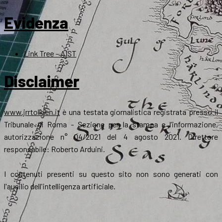
Evidenza
Link Tree – AIST
Disclaimer
www.jrrtolkien.it
è una testata giornalistica registrata presso il
Tribunale di Roma - Sezione per la stampa e l’informazione,
autorizzazione n° 04/2021 del 4 agosto 2021. Direttore
responsabile: Roberto Arduini.
I contenuti presenti su questo sito non sono generati con
l'ausilio dell'intelligenza artificiale.