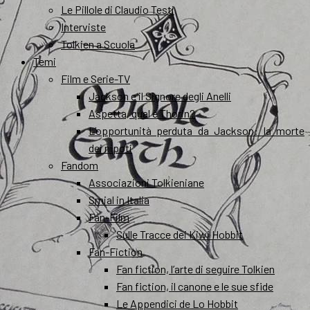
Le Pillole di Claudio Testi
Interviste
Tolkien a Scuola
Temi
Film e Serie-TV
Jackson e il Signore degli Anelli
Aspetta, qual è Thorin?
L’opportunità perduta da Jackson: la morte
dei nipoti
Fandom
Associazioni Tolkieniane
Smial in Italia
Fan-Film
Sulle Tracce dei Kiwi Hobbit
Fan-Fiction
Fan fiction, l’arte di seguire Tolkien
Fan fiction, il canone e le sue sfide
Le Appendici de Lo Hobbit