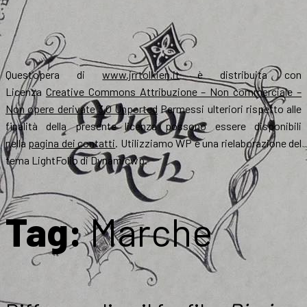
Quest’opera di
www.jrrtolkien.it
è distribuita con
Licenza
Creative Commons Attribuzione – Non commerciale –
Non opere derivate 3.0 Unported
Permessi ulteriori rispetto alle
finalità della presente licenza possono essere disponibili
nella
pagina dei contatti
. Utilizziamo WP e una rielaborazione del
tema LightFolio di Dynamicwp.
Tag:
Marche