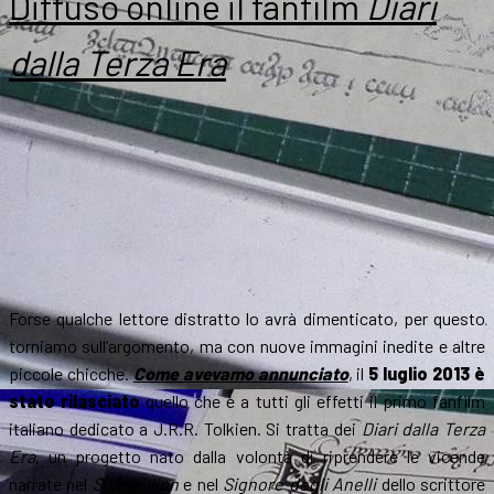
Diffuso online il fanfilm
Diari
dalla Terza Era
Forse qualche lettore distratto lo avrà dimenticato, per questo
torniamo sull’argomento, ma con nuove immagini inedite e altre
piccole chicche.
Come avevamo annunciato
, il
5 luglio 2013 è
stato rilasciato
quello che è a tutti gli effetti il primo fanfilm
italiano dedicato a J.R.R. Tolkien. Si tratta dei
Diari dalla Terza
Era
, un progetto nato dalla volontà di riprendere le vicende
narrate nel
Silmarillion
e nel
Signore degli Anelli
dello scrittore