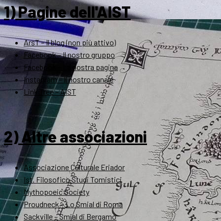
1) Pagine dell'AIST
ArsT – Il blog (non più attivo)
Facebook – Il nostro gruppo
Facebook – La nostra pagina
Instagram – Il nostro canale
Link Tree – AIST
2) Altre associazioni
Associazione Culturale Eriador
Ist. Filosofico Studi Tomistici
Mythopoeic Society
Proudneck – Lo Smial di Roma
Sackville – Smial di Bergamo