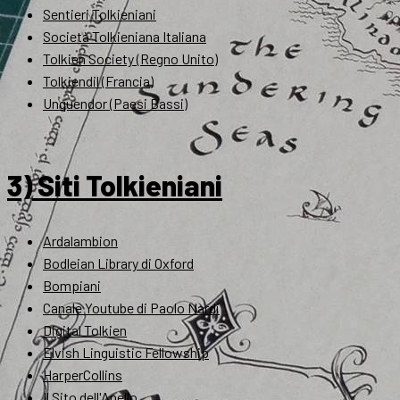
Sentieri Tolkieniani
Società Tolkieniana Italiana
Tolkien Society (Regno Unito)
Tolkiendil (Francia)
Unquendor (Paesi Bassi)
3) Siti Tolkieniani
Ardalambion
Bodleian Library di Oxford
Bompiani
Canale Youtube di Paolo Nardi
Digital Tolkien
Elvish Linguistic Fellowship
HarperCollins
Il Sito dell'Anello