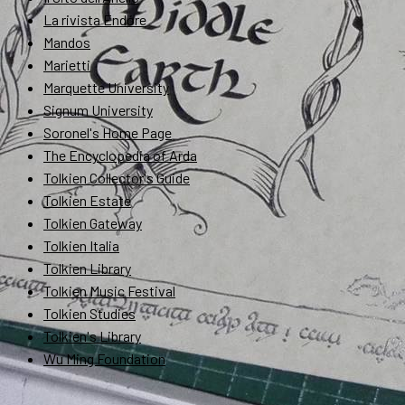
La rivista Endóre
Mandos
Marietti
Marquette University
Signum University
Soronel's Home Page
The Encyclopedia of Arda
Tolkien Collector's Guide
Tolkien Estate
Tolkien Gateway
Tolkien Italia
Tolkien Library
Tolkien Music Festival
Tolkien Studies
Tolkien's Library
Wu Ming Foundation