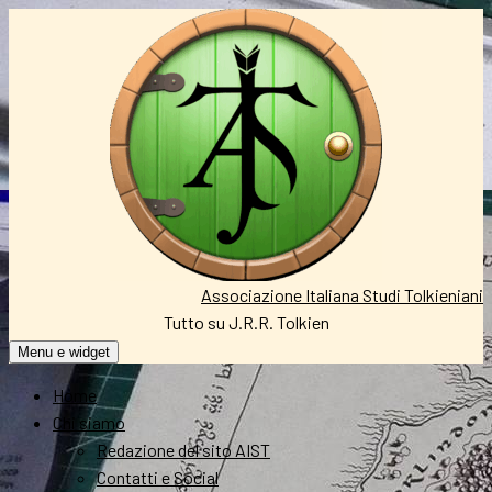
Vai
al
contenuto
Associazione Italiana Studi Tolkieniani
Tutto su J.R.R. Tolkien
Menu e widget
Home
Chi siamo
Redazione del sito AIST
Contatti e Social