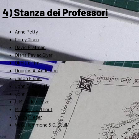
4) Stanza dei Professori
Anne Petty
Corey Olsen
David Bratman
Diana Pavlac Glyer
Dimitra Fimi
Douglas A. Anderson
Jason Fisher
John D. Rateliff
John Garth
L.M. Gildersleeve
Michael D.C. Drout
Verlyn Flieger
W. G. Hammond & C. Scull