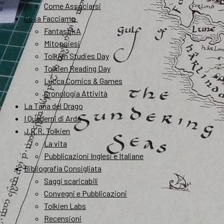
Come Associarsi
Cosa Facciamo
FantastikA
Mitopoiesi
Tolkien Studies Day
Tolkien Reading Day
Lucca Comics & Games
Cronologia Attività
La Tana del Drago
I Quaderni di Arda
J.R.R. Tolkien
La vita
Pubblicazioni Inglesi e Italiane
Bibliografia Consigliata
Saggi scaricabili
Convegni e Pubblicazioni
Tolkien Labs
Recensioni