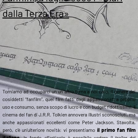
il
fanfilm
dalla Terza Era»
Diari
dalla
Terza
Era
Torniamo ad occuparci un un altro tema a noi caro, il genere dei
cosiddetti “fanfilm”, quei film fatti dagli appassionati a proprio
uso e consumo, senza scopo di lucro e con budget ridottissimi. Il
cinema dei fan di J.R.R. Tolkien annovera illustri sconosciuti, ma
anche appassionati eccellenti come Peter Jackson. Stavolta,
però, c’è un’ulteriore novità: vi presentiamo
il primo fan film
italiano
. In fondo all’articolo è possibile vedere il trailer del