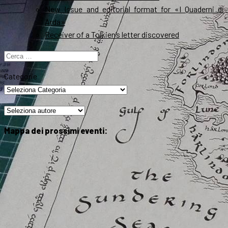
New Issue and editorial format for «I Quaderni di
Arda»
Receiver of a Tolkien’s letter discovered
Ricerca
per:
Categorie
Mappa dei prossimi eventi: