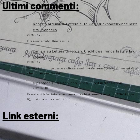
Ultimi commenti:
Roberto Arduini
su
Lettera di Tolkien, Crickhowell vince l’asta
e fa un appello
2026-07-20
Ora è sistemato. Grazie mille!
Daniela
su
Lettera di Tolkien, Crickhowell vince l’asta e fa un
appello
2026-07-20
Salve a tutti, ho provato a cliccare sul link della raccolta fondi ma mi dice
che non esiste. Grazie
Gipsoteco
su
Tre anni con Fatica… Lost in translation
2026-07-10
Passatemi la battuta: e lasciamo che chi si lamenta aspetti il 2043 (o giù di
lì), così una volta scaduti…
Link esterni
: