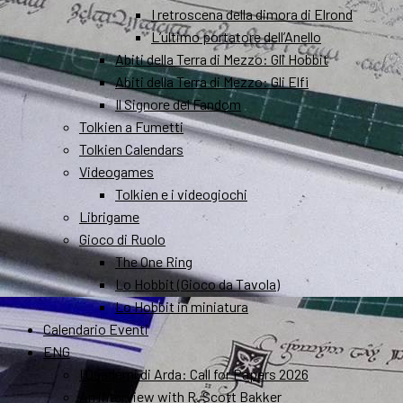
I retroscena della dimora di Elrond
L’ultimo portatore dell’Anello
Abiti della Terra di Mezzo: Gli Hobbit
Abiti della Terra di Mezzo: Gli Elfi
Il Signore del Fandom
Tolkien a Fumetti
Tolkien Calendars
Videogames
Tolkien e i videogiochi
Librigame
Gioco di Ruolo
The One Ring
Lo Hobbit (Gioco da Tavola)
Lo Hobbit in miniatura
Calendario Eventi
ENG
I Quaderni di Arda: Call for Papers 2026
An interview with R. Scott Bakker