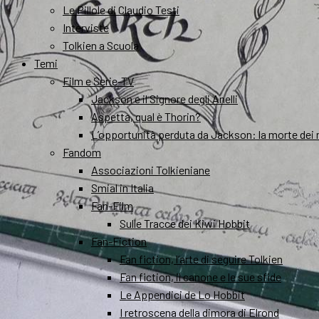
Le Pillole di Claudio Testi
Interviste
Tolkien a Scuola
Temi
Film e Serie-TV
Jackson e il Signore degli Anelli
Aspetta, qual è Thorin?
L’opportunità perduta da Jackson: la morte dei 
Fandom
Associazioni Tolkieniane
Smial in Italia
Fan-Film
Sulle Tracce dei Kiwi Hobbit
Fan-Fiction
Fan fiction, l’arte di seguire Tolkien
Fan fiction, il canone e le sue sfide
Le Appendici de Lo Hobbit
I retroscena della dimora di Elrond