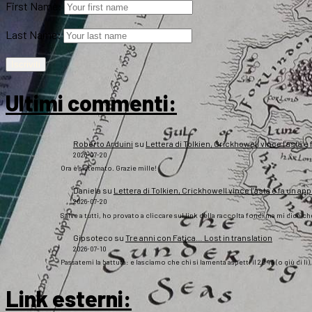
First Name:
Last Name:
Ultimi commenti:
Roberto Arduini
su
Lettera di Tolkien, Crickhowell vince l’asta e 
2026-07-20
Ora è sistemato. Grazie mille!
Daniela
su
Lettera di Tolkien, Crickhowell vince l’asta e fa un app
2026-07-20
Salve a tutti, ho provato a cliccare sul link della raccolta fondi ma mi dice c
Gipsoteco
su
Tre anni con Fatica… Lost in translation
2026-07-10
Passatemi la battuta: e lasciamo che chi si lamenta aspetti il 2043 (o giù di lì
Link esterni
: