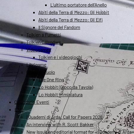
L’ultimo portatore dell’Anello
Abiti della Terra di Mezzo: Gli Hobbit
Abiti della Terra di Mezzo: Gli Elfi
Il Signore del Fandom
Tolkien a Fumetti
Tolkien Calendars
Videogames
Tolkien e i videogiochi
Librigame
Gioco di Ruolo
The One Ring
Lo Hobbit (Gioco da Tavola)
Lo Hobbit in miniatura
Calendario Eventi
ENG
I Quaderni di Arda: Call for Papers 2026
An interview with R. Scott Bakker
New Issue and editorial format for «I Quaderni di Arda