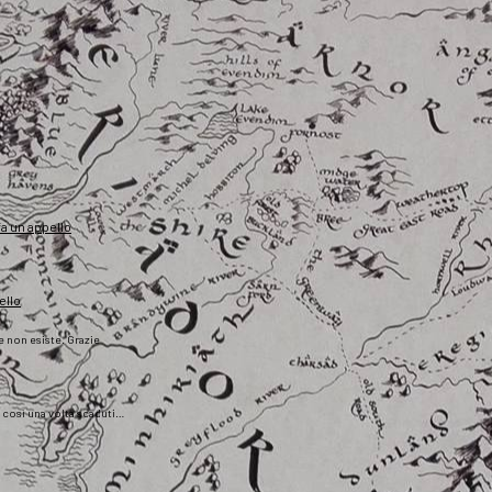
fa un appello
ello
he non esiste. Grazie
), così una volta scaduti…