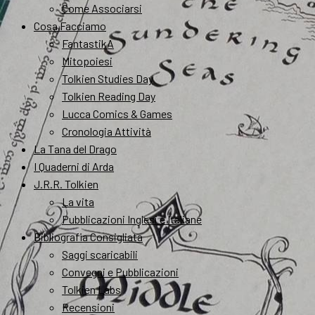
Come Associarsi
Cosa Facciamo
FantastikA
Mitopoiesi
Tolkien Studies Day
Tolkien Reading Day
Lucca Comics & Games
Cronologia Attività
La Tana del Drago
I Quaderni di Arda
J.R.R. Tolkien
La vita
Pubblicazioni Inglesi e Italiane
Bibliografia Consigliata
Saggi scaricabili
Convegni e Pubblicazioni
Tolkien Labs
Recensioni