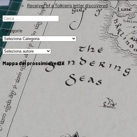
Receiver of a Tolkien’s letter discovered
Ricerca
per:
Categorie
Mappa dei prossimi eventi: