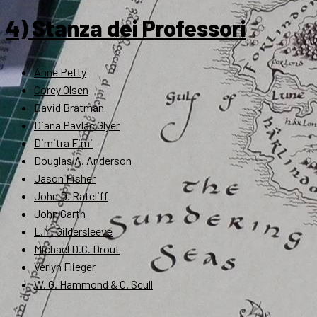
4) Stanza dei Professori
Anne Petty
Corey Olsen
David Bratman
Diana Pavlac Glyer
Dimitra Fimi
Douglas A. Anderson
Jason Fisher
John D. Rateliff
John Garth
L.M. Gildersleeve
Michael D.C. Drout
Verlyn Flieger
W. G. Hammond & C. Scull