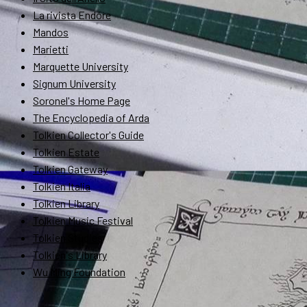
La rivista Endóre
Mandos
Marietti
Marquette University
Signum University
Soronel's Home Page
The Encyclopedia of Arda
Tolkien Collector's Guide
Tolkien Estate
Tolkien Gateway
Tolkien Italia
Tolkien Library
Tolkien Music Festival
Tolkien Studies
Tolkien's Library
Wu Ming Foundation