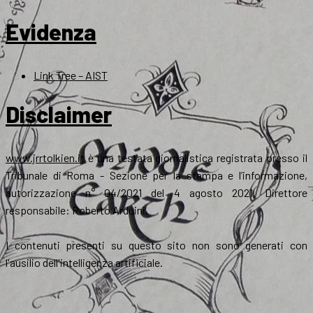
Evidenza
Link Tree – AIST
Disclaimer
www.jrrtolkien.it
è una testata giornalistica registrata presso il
Tribunale di Roma - Sezione per la stampa e l’informazione,
autorizzazione n° 04/2021 del 4 agosto 2021. Direttore
responsabile: Roberto Arduini.
I contenuti presenti su questo sito non sono generati con
l'ausilio dell'intelligenza artificiale.