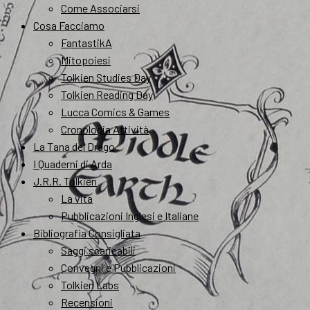
Come Associarsi
Cosa Facciamo
FantastikA
Mitopoiesi
Tolkien Studies Day
Tolkien Reading Day
Lucca Comics & Games
Cronologia Attività
La Tana del Drago
I Quaderni di Arda
J.R.R. Tolkien
La vita
Pubblicazioni Inglesi e Italiane
Bibliografia Consigliata
Saggi scaricabili
Convegni e Pubblicazioni
Tolkien Labs
Recensioni