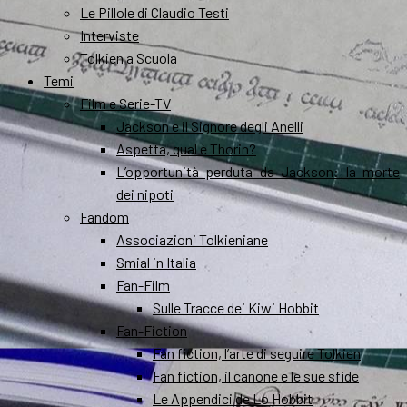
Le Pillole di Claudio Testi
Interviste
Tolkien a Scuola
Temi
Film e Serie-TV
Jackson e il Signore degli Anelli
Aspetta, qual è Thorin?
L’opportunità perduta da Jackson: la morte
dei nipoti
Fandom
Associazioni Tolkieniane
Smial in Italia
Fan-Film
Sulle Tracce dei Kiwi Hobbit
Fan-Fiction
Fan fiction, l’arte di seguire Tolkien
Fan fiction, il canone e le sue sfide
Le Appendici de Lo Hobbit