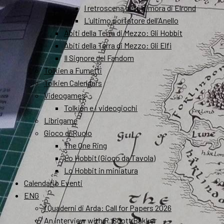
I retroscena della dimora di Elrond
L’ultimo portatore dell’Anello
Abiti della Terra di Mezzo: Gli Hobbit
Abiti della Terra di Mezzo: Gli Elfi
Il Signore del Fandom
Tolkien a Fumetti
Tolkien Calendars
Videogames
Tolkien e i videogiochi
Librigame
Gioco di Ruolo
The One Ring
Lo Hobbit (Gioco da Tavola)
Lo Hobbit in miniatura
Calendario Eventi
ENG
I Quaderni di Arda: Call for Papers 2026
An interview with R. Scott Bakker