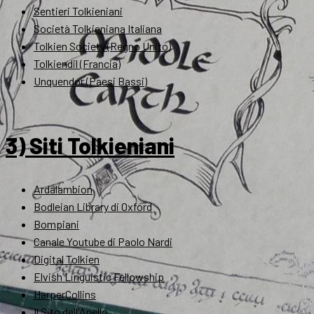
Sentieri Tolkieniani
Società Tolkieniana Italiana
Tolkien Society (Regno Unito)
Tolkiendil (Francia)
Unquendor (Paesi Bassi)
3) Siti Tolkieniani
Ardalambion
Bodleian Library di Oxford
Bompiani
Canale Youtube di Paolo Nardi
Digital Tolkien
Elvish Linguistic Fellowship
HarperCollins
Il Sito dell'Anello