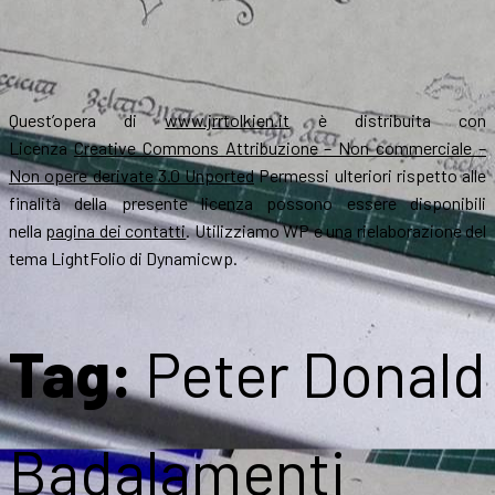
Quest’opera di
www.jrrtolkien.it
è distribuita con
Licenza
Creative Commons Attribuzione – Non commerciale –
Non opere derivate 3.0 Unported
Permessi ulteriori rispetto alle
finalità della presente licenza possono essere disponibili
nella
pagina dei contatti
. Utilizziamo WP e una rielaborazione del
tema LightFolio di Dynamicwp.
Tag:
Peter Donald
Badalamenti