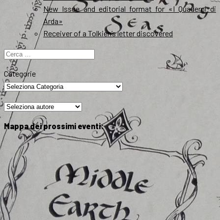
New Issue and editorial format for «I Quaderni di
Arda»
Receiver of a Tolkien’s letter discovered
Ricerca
per:
Categorie
Mappa dei prossimi eventi: