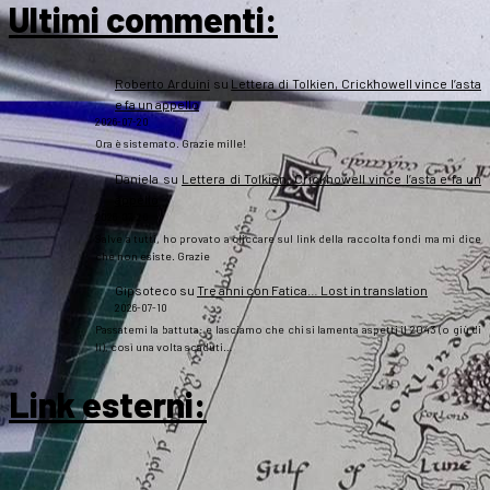
Ultimi commenti:
Roberto Arduini
su
Lettera di Tolkien, Crickhowell vince l’asta
e fa un appello
2026-07-20
Ora è sistemato. Grazie mille!
Daniela
su
Lettera di Tolkien, Crickhowell vince l’asta e fa un
appello
2026-07-20
Salve a tutti, ho provato a cliccare sul link della raccolta fondi ma mi dice
che non esiste. Grazie
Gipsoteco
su
Tre anni con Fatica… Lost in translation
2026-07-10
Passatemi la battuta: e lasciamo che chi si lamenta aspetti il 2043 (o giù di
lì), così una volta scaduti…
Link esterni
: