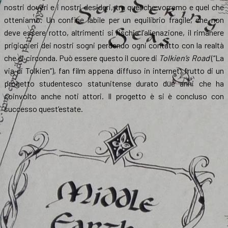
nostri doveri e i nostri desideri, tra quel che vorremo e quel che
otteniamo. Un confine labile per un equilibrio fragile, che non
deve essere rotto, altrimenti si rischia l’alienazione, il rimanere
prigionieri dei nostri sogni perdendo ogni contatto con la realtà
che ci circonda. Può essere questo il cuore di
Tolkien’s Road
(“La
via di Tolkien”), fan film appena diffuso in internet, frutto di un
progetto studentesco statunitense durato due anni che ha
coinvolto anche noti attori. Il progetto è si è concluso con
successo quest’estate.