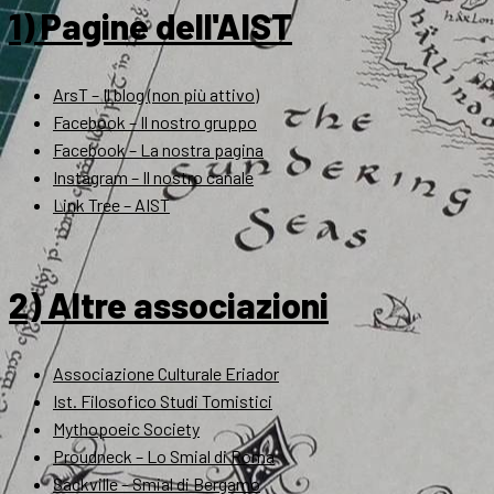
1) Pagine dell'AIST
ArsT – Il blog (non più attivo)
Facebook – Il nostro gruppo
Facebook – La nostra pagina
Instagram – Il nostro canale
Link Tree – AIST
2) Altre associazioni
Associazione Culturale Eriador
Ist. Filosofico Studi Tomistici
Mythopoeic Society
Proudneck – Lo Smial di Roma
Sackville – Smial di Bergamo