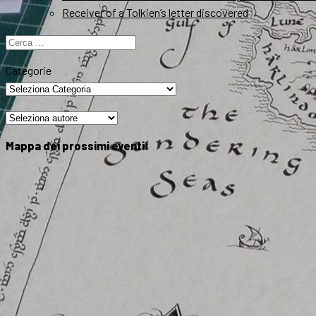
Receiver of a Tolkien’s letter discovered
Ricerca
per:
Categorie
Mappa dei prossimi eventi: