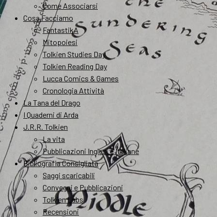
Come Associarsi
Cosa Facciamo
FantastikA
Mitopoiesi
Tolkien Studies Day
Tolkien Reading Day
Lucca Comics & Games
Cronologia Attività
La Tana del Drago
I Quaderni di Arda
J.R.R. Tolkien
La vita
Pubblicazioni Inglesi e Italiane
Bibliografia Consigliata
Saggi scaricabili
Convegni e Pubblicazioni
Tolkien Labs
Recensioni