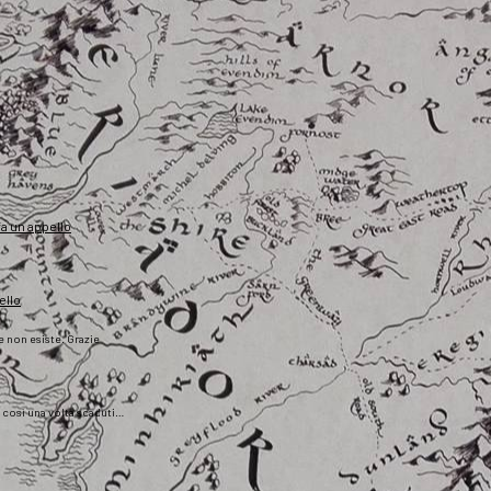
fa un appello
ello
he non esiste. Grazie
), così una volta scaduti…