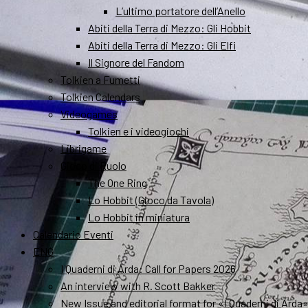
L’ultimo portatore dell’Anello
Abiti della Terra di Mezzo: Gli Hobbit
Abiti della Terra di Mezzo: Gli Elfi
Il Signore del Fandom
Tolkien a Fumetti
Tolkien Calendars
Videogames
Tolkien e i videogiochi
Librigame
Gioco di Ruolo
The One Ring
Lo Hobbit (Gioco da Tavola)
Lo Hobbit in miniatura
Calendario Eventi
ENG
I Quaderni di Arda: Call for Papers 2026
An interview with R. Scott Bakker
New Issue and editorial format for «I Quaderni di Arda