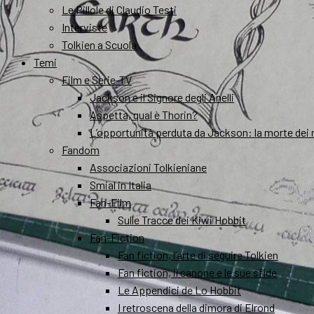
Le Pillole di Claudio Testi
Interviste
Tolkien a Scuola
Temi
Film e Serie-TV
Jackson e il Signore degli Anelli
Aspetta, qual è Thorin?
L’opportunità perduta da Jackson: la morte dei 
Fandom
Associazioni Tolkieniane
Smial in Italia
Fan-Film
Sulle Tracce dei Kiwi Hobbit
Fan-Fiction
Fan fiction, l’arte di seguire Tolkien
Fan fiction, il canone e le sue sfide
Le Appendici de Lo Hobbit
I retroscena della dimora di Elrond