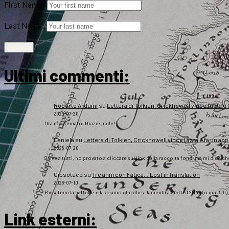
First Name:
Last Name:
Ultimi commenti:
Roberto Arduini
su
Lettera di Tolkien, Crickhowell vince l’asta e 
2026-07-20
Ora è sistemato. Grazie mille!
Daniela
su
Lettera di Tolkien, Crickhowell vince l’asta e fa un app
2026-07-20
Salve a tutti, ho provato a cliccare sul link della raccolta fondi ma mi dice c
Gipsoteco
su
Tre anni con Fatica… Lost in translation
2026-07-10
Passatemi la battuta: e lasciamo che chi si lamenta aspetti il 2043 (o giù di lì
Link esterni
: