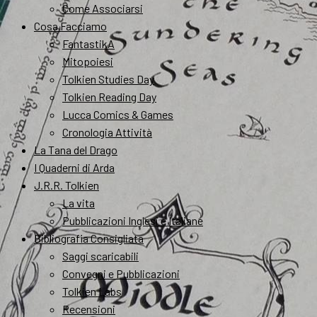
Come Associarsi
Cosa Facciamo
FantastikA
Mitopoiesi
Tolkien Studies Day
Tolkien Reading Day
Lucca Comics & Games
Cronologia Attività
La Tana del Drago
I Quaderni di Arda
J.R.R. Tolkien
La vita
Pubblicazioni Inglesi e Italiane
Bibliografia Consigliata
Saggi scaricabili
Convegni e Pubblicazioni
Tolkien Labs
Recensioni