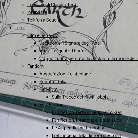
Le Pillole di Claudio Testi
Interviste
Tolkien a Scuola
Temi
Film e Serie-TV
Jackson e il Signore degli Anelli
Aspetta, qual è Thorin?
L’opportunità perduta da Jackson: la morte dei 
Fandom
Associazioni Tolkieniane
Smial in Italia
Fan-Film
Sulle Tracce dei Kiwi Hobbit
Fan-Fiction
Fan fiction, l’arte di seguire Tolkien
Fan fiction, il canone e le sue sfide
Le Appendici de Lo Hobbit
I retroscena della dimora di Elrond