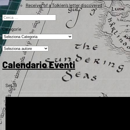
Receiver of a Tolkien’s letter discovered
Ricerca
per:
Categorie
Calendario Eventi
Set
19