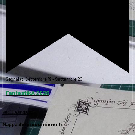
Segnalati
Settembre 19
-
Settembre 20
FantastikA 2026
Vedi Calendario
Mappa dei prossimi eventi: