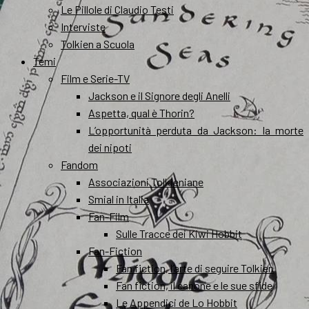
Le Pillole di Claudio Testi
Interviste
Tolkien a Scuola
Temi
Film e Serie-TV
Jackson e il Signore degli Anelli
Aspetta, qual è Thorin?
L’opportunità perduta da Jackson: la morte
dei nipoti
Fandom
Associazioni Tolkieniane
Smial in Italia
Fan-Film
Sulle Tracce dei Kiwi Hobbit
Fan-Fiction
Fan fiction, l’arte di seguire Tolkien
Fan fiction, il canone e le sue sfide
Le Appendici de Lo Hobbit