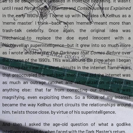
as to be dangerous was baked in from the beginning. It wasn’t
until I read
Metamagical Themas
and
Consciousness Explained
in the early 1990’s that I came up with the idea of Kellhus as a
‘meme master’ I think—back when ‘memes’ meant more than
trash-talk celebrity. Once again, the original idea was
mechanical–to replace the doe eyed innocent with a
Machiavellian superintelligence—but it grew into so much more
as I wrote and rewrote
The Darkness that Comes Before
over
the course of the 1990’s. This was around the time when I began
to recognize clear cut short circuits in the internet flame-wars
that preoccupied the web back then. I realized the internet was
as much an outrage ratchet and rationalization machine as
anything else: that far from correcting our biases, it was
magnifying, even exploiting them. So a focus of my interest
became the way Kellhus short circuits the relationships around
him, twists those close, by virtue of his superintelligence.
And then I asked the age-old question of what a godlike
intelligence would do when faced with the Dark Master’s return.