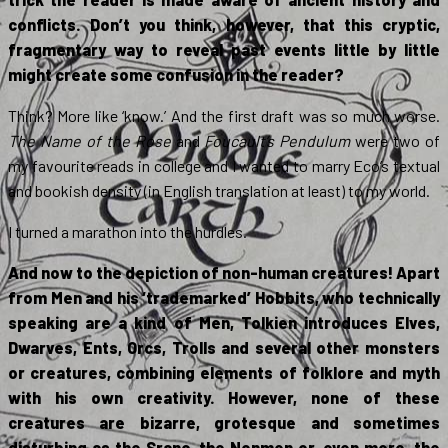
conflicts. Don’t you think, however, that this cryptic,
fragmentary way to reveal past events little by little
might create some confusion in the reader?
Think? More like ‘know.’ And the first draft was so much worse.
The Name of the Rose
and
Foucault’s Pendulum
were two of
my favourite reads in college and I wanted to marry Eco’s textual
and bookish density (in English translation at least) to my world.
I turned a marathon into the hurdles.
And now to the depiction of non-human creatures! Apart
from Men and his ‘trademarked’ Hobbits, who technically
speaking are a kind of Men, Tolkien introduces Elves,
Dwarves, Ents, Orcs, Trolls and several other monsters
or creatures, combining elements of folklore and myth
with his own creativity. However, none of these
creatures are bizarre, grotesque and sometimes
disturbing as the Sranc, the Nonmen or, even more, the