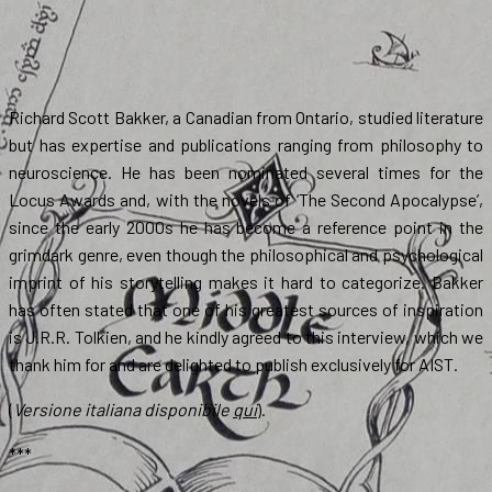
Richard Scott Bakker, a Canadian from Ontario, studied literature
but has expertise and publications ranging from philosophy to
neuroscience. He has been nominated several times for the
Locus Awards and, with the novels of ‘The Second Apocalypse’,
since the early 2000s he has become a reference point in the
grimdark genre, even though the philosophical and psychological
imprint of his storytelling makes it hard to categorize. Bakker
has often stated that one of his greatest sources of inspiration
is J.R.R. Tolkien, and he kindly agreed to this interview, which we
thank him for and are delighted to publish exclusively for AIST.
(
Versione italiana disponibile
qui
).
***