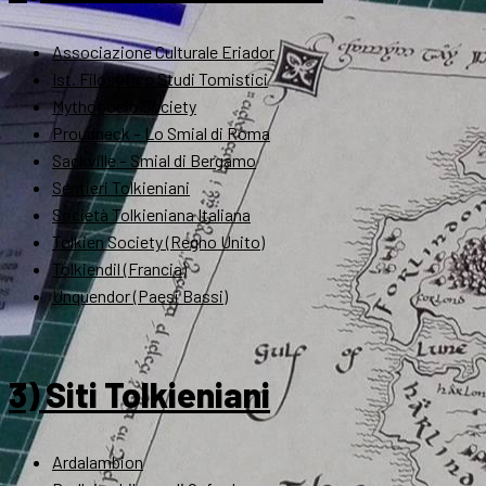
Associazione Culturale Eriador
Ist. Filosofico Studi Tomistici
Mythopoeic Society
Proudneck – Lo Smial di Roma
Sackville – Smial di Bergamo
Sentieri Tolkieniani
Società Tolkieniana Italiana
Tolkien Society (Regno Unito)
Tolkiendil (Francia)
Unquendor (Paesi Bassi)
3) Siti Tolkieniani
Ardalambion