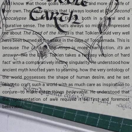
and I know that those goals took on more and more of a life of
their own. The crazy thing is that I always looked at
The Second
Apocalypse
as hard science fiction, both in a literal and a
figurative sense. The thing that’s always so mightily impressed
me about
The Lord of the Rings
is that Tolkien could very well
have been burned at the stake in the days of Torquemada. This is
because
The Lord of the Rings
is more than fiction,
it’s an
answer
—like the Bible. Tolkien takes a fantasy version of ‘hard
fact’ with a comparatively insane singularity. He understood how
ancient myth knotted yarn to yearning, how the very ontology of
the world possesses the shape of human desire, and he set
about to craft such a world with as much care as inspiration to
conjure—to make these things
believable
. He understood that
the representation of awe required it be first and foremost
believable.