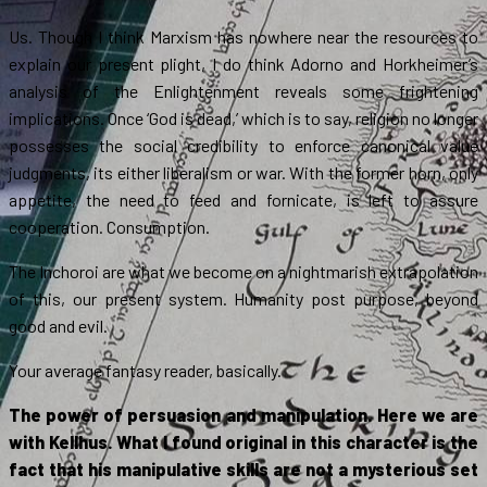
Us. Though I think Marxism has nowhere near the resources to
explain our present plight, I do think Adorno and Horkheimer’s
analysis of the Enlightenment reveals some frightening
implications. Once ‘God is dead,’ which is to say, religion no longer
possesses the social credibility to enforce canonical value
judgments, its either liberalism or war. With the former horn, only
appetite, the need to feed and fornicate, is left to assure
cooperation. Consumption.
The Inchoroi are what we become on a nightmarish extrapolation
of this, our present system. Humanity post purpose, beyond
good and evil.
Your average fantasy reader, basically.
The power of persuasion and manipulation. Here we are
with Kellhus. What I found original in this character is the
fact that his manipulative skills are not a mysterious set