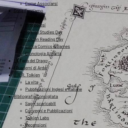
Come Associarsi
Cosa Facciamo
FantastikA
Mitopoiesi
Tolkien Studies Day
Tolkien Reading Day
Lucca Comics & Games
Cronologia Attività
La Tana del Drago
I Quaderni di Arda
J.R.R. Tolkien
La vita
Pubblicazioni Inglesi e Italiane
Bibliografia Consigliata
Saggi scaricabili
Convegni e Pubblicazioni
Tolkien Labs
Recensioni