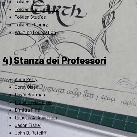
Tolkien Library
Tolkien Music Festival
Tolkien Studies
Tolkien's Library
Wu Ming Foundation
4) Stanza dei Professori
Anne Petty
Corey Olsen
David Bratman
Diana Pavlac Glyer
Dimitra Fimi
Douglas A. Anderson
Jason Fisher
John D. Rateliff