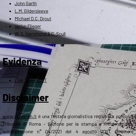
John Garth
L.M. Gildersleeve
Michael D.C. Drout
Verlyn Flieger
W. G. Hammond & C. Scull
Evidenza
Link Tree – AIST
Disclaimer
www.jrrtolkien.it
è una testata giornalistica registrata presso il
Tribunale di Roma - Sezione per la stampa e l’informazione,
autorizzazione n° 04/2021 del 4 agosto 2021. Direttore