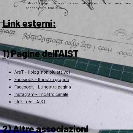
Salve a tutti, ho provato a cliccare sul link della raccolta fondi ma mi dice
che non esiste. Grazie
Link esterni
:
1) Pagine dell'AIST
ArsT – Il blog (non più attivo)
Facebook – Il nostro gruppo
Facebook – La nostra pagina
Instagram – Il nostro canale
Link Tree – AIST
2) Altre associazioni