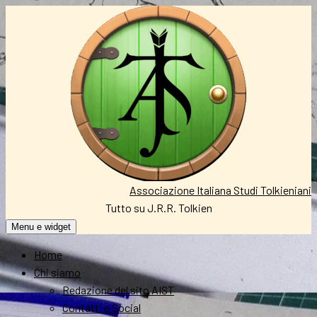
Vai
al
contenuto
Associazione Italiana Studi Tolkieniani
Tutto su J.R.R. Tolkien
Menu e widget
Home
Chi siamo
Redazione del sito AIST
Contatti e Social