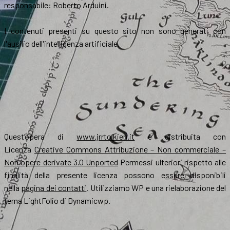
responsabile: Roberto Arduini.
I contenuti presenti su questo sito non sono generati con
l'ausilio dell'intelligenza artificiale.
Quest’opera di
www.jrrtolkien.it
è distribuita con
Licenza
Creative Commons Attribuzione – Non commerciale –
Non opere derivate 3.0 Unported
Permessi ulteriori rispetto alle
finalità della presente licenza possono essere disponibili
nella
pagina dei contatti
. Utilizziamo WP e una rielaborazione del
tema LightFolio di Dynamicwp.