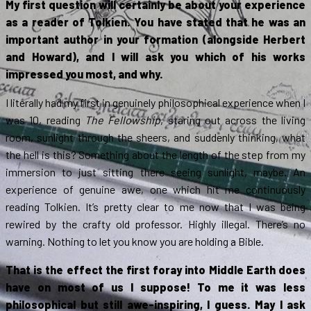
My first question will certainly be about your experience
as a reader of Tolkien. You have stated that he was an
important author in your formation (alongside Herbert
and Howard), and I will ask you which of his works
impressed you most, and why.
I literally had my first in genuinely philosophical experience when I
was 10, reading
The Fellowship
, staring out across the living
room, sunlight through the sheers, and suddenly thinking, what
the hell is this? Something about the length of the step from my
immersion to just sitting there seeing sunlight, maybe. An
experience of genuine awe, one which hit me continuously
reading Tolkien. It’s pretty clear to me now that I was being
rewired by the crafty old professor. Highly illegal. There’s no
warning. Nothing to let you know you are holding a Bible.
That is the effect the first foray into Middle Earth does
have on most of us I suppose! To me it was less
philosophical but still awe-inspiring, I guess. May I ask