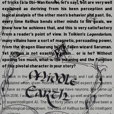
of tricks (à la Obi-Wan Kenobi, let’s say), but are very well
explained as deriving from his keen perception and
logical analysis of the other men’s behavior and past. So,
every time Kellhus bends other minds to his goals, we
know how he achieves that, and this is very satisfactory
from a reader’s point of view. In Tolkien’s
Legendarium
,
many villains have a sort of magnetic, persuading power,
from the dragon Glaurung to the fallen wizard Saruman.
Yet Kellhus is not exactly a villain… or is he? Without
spoiling too much, what is the meaning and the function
of this pivotal character in your story?
So back in the 80s one of my best friends and I sat down and
calculated when, given Moore’s Law, we could expect computers
to have as many transistors and we have neurons. We came up
with 2016. I was also a huge Herbert fan, so well and truly terrified
of superintelligent AI. The last forty years of my life have been a
technological countdown. The idea of Kellhus being so intelligent