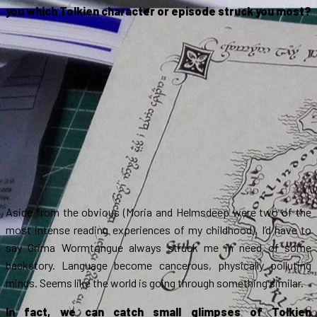
you which Tolkien character or episode struck you most?
Aside from the obvious (Moria and Helmsdeep were two of the
most intense reading experiences of my childhood), I’d have to
say Grima Wormtongue always struck me in need of some
backstory. Language become cancerous, physically polluting
minds. Seems like the world is going through something similar.
In fact, we can catch small glimpses of Tolkien