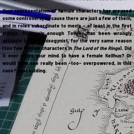
Your representation of female characters has aroused
some controversy because there are just a few of them,
and in roles subordinate to men’s – at least in the first
trilogy. Strangely enough Tolkien has been wrongly
accused to be a misogynist, for the very same reason
(too few female characters in
The Lord of the Rings
). Did
it ever cross your mind to have a female Kellhus? Or
would have she really been -too- overpowered, in this
case? Just kidding.