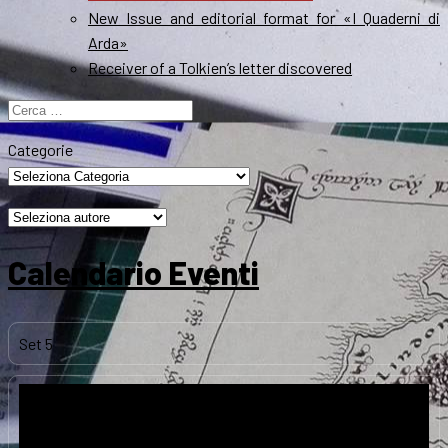
New Issue and editorial format for «I Quaderni di
Arda»
Receiver of a Tolkien’s letter discovered
Ricerca
per:
Categorie
Calendario Eventi
Set
5