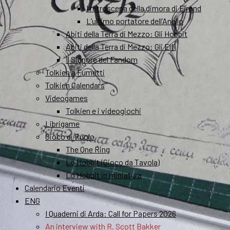
I retroscena della dimora di Elrond
L’ultimo portatore dell’Anello
Abiti della Terra di Mezzo: Gli Hobbit
Abiti della Terra di Mezzo: Gli Elfi
Il Signore del Fandom
Tolkien a Fumetti
Tolkien Calendars
Videogames
Tolkien e i videogiochi
Librigame
Gioco di Ruolo
The One Ring
Lo Hobbit (Gioco da Tavola)
Lo Hobbit in miniatura
Calendario Eventi
ENG
I Quaderni di Arda: Call for Papers 2026
An interview with R. Scott Bakker