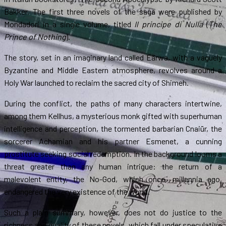
Bakker. The first three novels of the saga were published by
Mondadori in a single volume, titled
Il principe di Nulla
(
The
Prince of Nothing
).
The story, set in an imaginary land called Eärwa, with a vaguely
Byzantine and Middle Eastern atmosphere, revolves around a
Holy War launched to reclaim the sacred city of Shimeh.
During the conflict, the paths of many characters intertwine,
among them Kellhus, a mysterious monk gifted with superhuman
intelligence and perception, the tormented barbarian Cnaiür, the
sorcerer Achamian and his partner Esmenet, a cunning
prostitute seeking social redemption. In the background looms a
threat greater than any human intrigue: the return of a
malevolent entity, the No-God, which once, millennia ago,
endangered the very existence of the world.
Such a plain summary, however, does not do justice to the
richness and quality of these novels, which fall under speculative