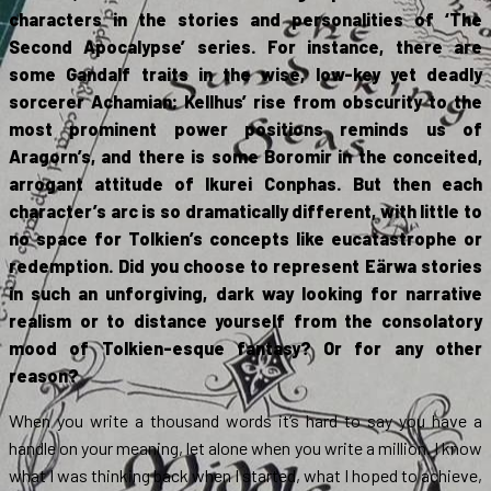
characters in the stories and personalities of ‘The
Second Apocalypse’ series. For instance, there are
some Gandalf traits in the wise, low-key yet deadly
sorcerer Achamian; Kellhus’ rise from obscurity to the
most prominent power positions reminds us of
Aragorn’s, and there is some Boromir in the conceited,
arrogant attitude of Ikurei Conphas. But then each
character’s arc is so dramatically different, with little to
no space for Tolkien’s concepts like eucatastrophe or
redemption. Did you choose to represent Eärwa stories
in such an unforgiving, dark way looking for narrative
realism or to distance yourself from the consolatory
mood of Tolkien-esque fantasy? Or for any other
reason?
When you write a thousand words it’s hard to say you have a
handle on your meaning, let alone when you write a million. I know
what I was thinking back when I started, what I hoped to achieve,