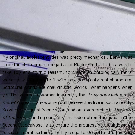
My original, adolescent idea was pretty mechanical: Earwa was
to be the photographic negative of Midde-Earth. The idea was to
take Tolkien’s mythic realism, to create an ontologically moral
world, only to populate it with psychologically real characters.
Scriptural worlds are chauvinistic worlds: what happens when
you find yourself a woman in a reality that
truly does value men
more
? A great many women still believe they live in such a reality.
So where the quest is one of out and out overcoming in
The Lord
of the Rings
, finding certainty and redemption, the quest in The
Second Apocalypse is to endure the progressive breakdown of
received moral certainty, to lay siege to Golgotterath, the very