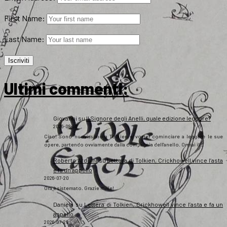
First Name:
Last Name:
Ultimi commenti:
Giovanni
su
Il Signore degli Anelli, quale edizione leggere?
2026-08-10
Ciao! Sono nuovissimo a Tolkien e vorrei cominciare a leggere le sue
opere, partendo ovviamente dalla compagnia dell'anello. Ormai il…
Roberto Arduini
su
Lettera di Tolkien, Crickhowell vince l’asta
e fa un appello
2026-07-20
Ora è sistemato. Grazie mille!
Daniela
su
Lettera di Tolkien, Crickhowell vince l’asta e fa un
appello
2026-07-20