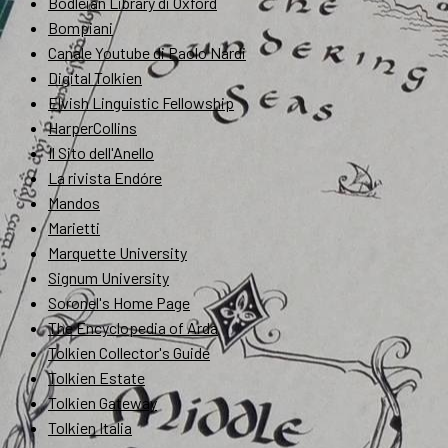
Bodleian Library di Oxford
Bompiani
Canale Youtube di Paolo Nardi
Digital Tolkien
Elvish Linguistic Fellowship
HarperCollins
Il Sito dell'Anello
La rivista Endóre
Mandos
Marietti
Marquette University
Signum University
Soronel's Home Page
The Encyclopedia of Arda
Tolkien Collector's Guide
Tolkien Estate
Tolkien Gateway
Tolkien Italia