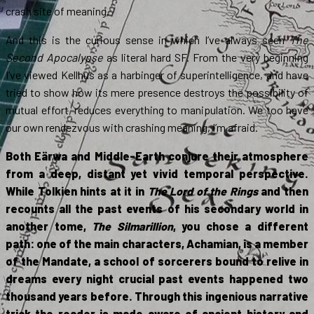
crash site of meaning.
And this is the curious sense in which I’ve always seen
The
Second Apocalypse
as literal hard SF. From the very beginning
I’ve viewed Kellhus as a harbinger of superintelligence, and have
tried to show how its mere presence destroys the possibility of
mutual effort, reduces everything to manipulation. We too have
our own rendezvous with crashing meaning, I’m afraid.
Both Eärwa and Middle-Earth conjure their atmosphere
from a deep, distant yet vivid temporal perspective.
While Tolkien hints at it in
The Lord of the Rings
and then
recounts all the past events of his secondary world in
another tome,
The Silmarillion
, you chose a different
path: one of the main characters, Achamian, is a member
of the Mandate, a school of sorcerers bound to relive in
dreams every night crucial past events happened two
thousand years before. Through this ingenious narrative
trick the reader is made aware of ancient history and