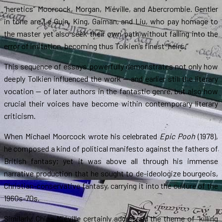
“heretics” Moorcock, Morgan, Miéville, and Abercrombie. Gentler
in tone are Le Guin, King, Gaiman, and Liu, who pay homage to
the master yet also seek their own path without falling into the
error of imitation, becoming thus Tolkien’s finest “heirs.”
This sequence of essays powerfully demonstrates not only how
deeply Tolkien influenced the work — and earlier still the literary
vocation — of later authors in the fantastic genre, but also how
crucial their voices have become within contemporary literary
criticism.
When Michael Moorcock wrote his celebrated
Epic Pooh
(1978),
he composed a kind of political manifesto against the fathers of
British fantasy; yet it was above all through his immense
narrative production that he sought to de-ideologize bourgeois,
Christian-conservative fantasy, carrying it into the culture of the
1960s-70s.
Similarly, China Miéville certainly addressed the theme of “killing