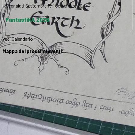
Segnalati
Settembre 19
-
Settembre 20
FantastikA 2026
Vedi Calendario
Mappa dei prossimi eventi: