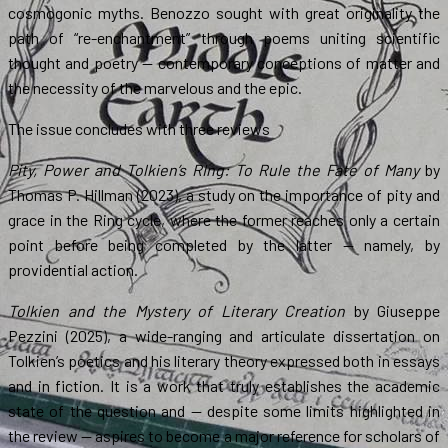
cosmogonic myths. Benozzo sought with great originality the
path of “re-enchantment” through poems uniting scientific
thought and poetry — contemporary conceptions of matter and
the necessity of the marvelous and the epic.
The issue concludes with three reviews
Pity, Power and Tolkien’s RIng: To Rule the Fate of Many
by
Thomas P. Hillman (2023), a study on the importance of pity and
grace in the Ring cycle, where the former reaches only a certain
point before being completed by the latter — namely, by
providential action.
Tolkien and the Mystery of Literary Creation
by Giuseppe
Pezzini (2025), a wide-ranging and articulate dissertation on
Tolkien’s poetics and his literary theory expressed both in essays
and in fiction. It is a work that truly establishes the academic
state of the question and — despite some limits highlighted in
the review — aspires to become a major reference for scholars of