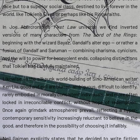
race but to a superior social class, destined to live forever in the
world, like Tolkien’s Elves or perhaps like his Ringwraiths.
In Joe Abercrombie’s
First Law
universe we find inverted
versions of many characters from
The Lord of the Rings
:
beginning with the wizard Bayaz, Gandalf’s alter ego — or rather a
fusion of Gandalf and Saruman — combining charisma, cynicism,
and the will to power for benevolent ends, collapsing distinctions
that Tolkien had carefully maintained.
Likewise, in the silkpunk world-building of Sino-American writer
Ken Liu, good and evil are blurred, ambiguous, difficult to identify,
rarely embodied in morally consistent individuals, and more often
locked in irreconcilable conflict, without hope of redemption.
Once again grimdark atmospheres prevail, reflecting a hyper-
contemporary sensitivity increasingly reluctant to believe in the
good, and therefore in the possibility of choosing it infallibly.
Neil Gaiman explicitly states that he decided to write fiction