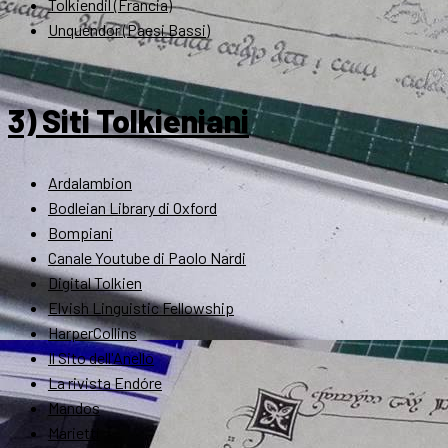
Tolkiendil (Francia)
Unquendor (Paesi Bassi)
3) Siti Tolkieniani
Ardalambion
Bodleian Library di Oxford
Bompiani
Canale Youtube di Paolo Nardi
Digital Tolkien
Elvish Linguistic Fellowship
HarperCollins
Il Sito dell'Anello
La rivista Endóre
Mandos
Marietti