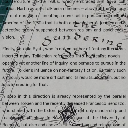
counterculture of the 1960s, which embraced him as a cult
author. Martin adopts Tolkienian themes — above all the perilous
allure of nostalgia — creating a novel set in post-counterculture
America of the 1980s that is both a classic hero’s journey and a
detective story, suspended between realism and psychedelic
vision.
Finally, Antonia Byatt, who is not an author of fantasy literature,
inserted many Tolkienian references into her realist novels —
opening yet another line of inquiry, one perhaps to pursue in the
future: Tolkien’s influence on non-fantasy fiction. Certainly such
an inquiry would be more difficult and its results uncertain, but no
less interesting for that.
A step in this direction is already represented by the parallel
between Tolkien and the recently deceased Francesco Benozzo,
who shared with the Oxford professor not only scholarship and
teaching in philology (in Benozzo’s case at the University of
Bologna), but also and above all the rewriting and reinvention of