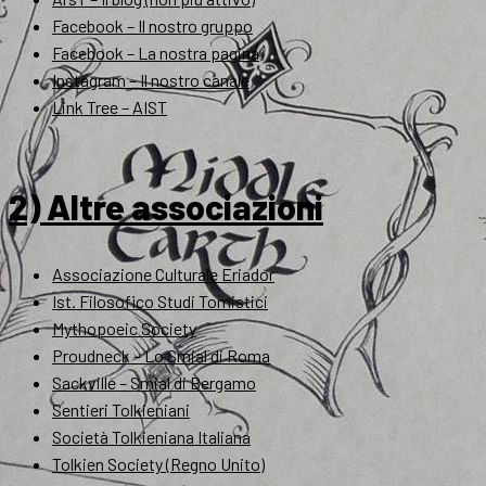
Facebook – Il nostro gruppo
Facebook – La nostra pagina
Instagram – Il nostro canale
Link Tree – AIST
2) Altre associazioni
Associazione Culturale Eriador
Ist. Filosofico Studi Tomistici
Mythopoeic Society
Proudneck – Lo Smial di Roma
Sackville – Smial di Bergamo
Sentieri Tolkieniani
Società Tolkieniana Italiana
Tolkien Society (Regno Unito)