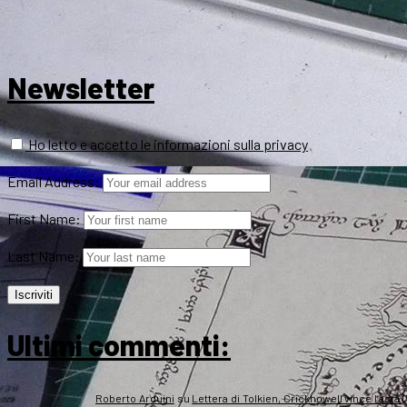
Newsletter
Ho letto e accetto le informazioni sulla privacy
Email Address:
First Name:
Last Name:
Ultimi commenti:
Roberto Arduini
su
Lettera di Tolkien, Crickhowell vince l’asta