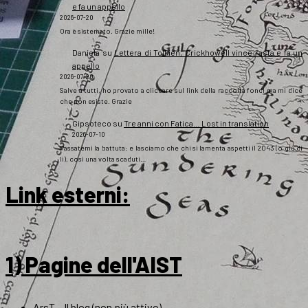
e fa un appello
2026-07-20
Ora è sistemato. Grazie mille!
Daniela
su
Lettera di Tolkien, Crickhowell vince l’asta e fa un
appello
2026-07-20
Salve a tutti, ho provato a cliccare sul link della raccolta fondi ma mi dice
che non esiste. Grazie
Gipsoteco
su
Tre anni con Fatica… Lost in translation
2026-07-10
Passatemi la battuta: e lasciamo che chi si lamenta aspetti il 2043 (o giù di
lì), così una volta scaduti…
Link esterni
:
1) Pagine dell'AIST
ArsT – Il blog (non più attivo)