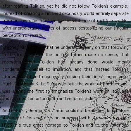
after reading Tolkien, yet he did not follow Tolkien’s example:
instead of creating a finished secondary world entirely separate
from our own, he imagined the coexistence of multiple worlds,
with unpredictable points of access destabilizing our singular
perception of reality.
Stephen King admits that he understood early on that following
in the footsteps of the oedipal father made no sense, that
repeating what Tolkien had already done would mean
condemning oneself to imitation, and that instead Tolkien’s
stories should be treasured by reusing their finest ingredients.
Much like Ursula K. Le Guin, who built the world of Earthsea and
was among the first to emphasize Tolkien’s work on language
and its importance for depth and verisimilitude.
And naturally George R.R. Martin could not be absent: long before
A Song of Ice and Fire
, he produced with
Armageddon Rag
(1983) his true great homage to Tolkien and to the American