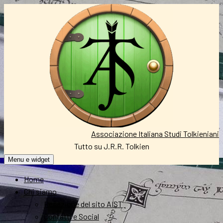
Vai
al
contenuto
Associazione Italiana Studi Tolkieniani
Tutto su J.R.R. Tolkien
Menu e widget
Home
Chi siamo
Redazione del sito AIST
Contatti e Social