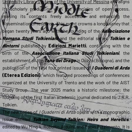
University Library System of the University of Messina
and aligns
its scholarly production with the principles of open access,
making its contents freely accessible and enhancing the
dissemination of research. This event crowns a long journey that
began twenty years ago with the founding of the
Associazione
Romana Studi Tolkieniani
and the editorial series
Tolkien e
dintorni
published by
Edizioni Marietti
, continuing with the
birth of the
Associazione Italiana Studi Tolkieniani
, the
establishment of the
Tana del Drago
in Dozza (Bologna), and the
publication of the first four printed issues of
I Quaderni di Arda
(Eterea Edizioni)
, which featured proceedings of conferences
organized at the University of Trento and the work of the AIST
Study Group. The year 2025 marks a historic milestone: the
founding of the first Italian academic journal dedicated to J.R.R.
Tolkien.
The new series of
I Quaderni di Arda
opens with a monographic
issue entitled
Tolkien beyond Tolkien: Heirs and Heretics
,
edited by Wu Ming 4, Roberto Arduini, and Paolo Pizzimento. It is