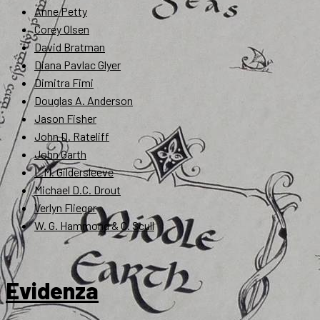
Anne Petty
Corey Olsen
David Bratman
Diana Pavlac Glyer
Dimitra Fimi
Douglas A. Anderson
Jason Fisher
John D. Rateliff
John Garth
L.M. Gildersleeve
Michael D.C. Drout
Verlyn Flieger
W. G. Hammond & C. Scull
Evidenza