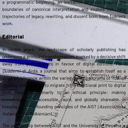
a programmatic beginning, an invitation to cross beyond the
boundaries of canonical interpretation and explore the many
trajectories of legacy, rewriting, and dissent born from Tolkien’s
work.
Editorial
In recent years, the landscape of scholarly publishing has
undergone a profound transformation, marked by a decisive shift
away from print formats in favour of digital editions. For
I
Quaderni di Arda
, a journal that aims to establish itself as a
point of reference within the varied Italian panorama of Tolkien
Studies, the decision to migrate from traditional print to digital
form responds primarily to an ethical principle: making
knowledge more accessible, rapid, and globally shareable, in
keeping with the founding principles of the AIST (
Associazione
Italiana Studi Tolkieniani
).
The partnership between AIST and the University of Messina —