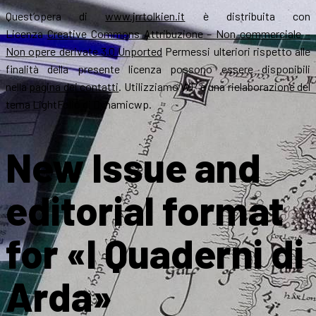
Quest’opera di
www.jrrtolkien.it
è distribuita con
Licenza
Creative Commons Attribuzione – Non commerciale –
Non opere derivate 3.0 Unported
Permessi ulteriori rispetto alle
finalità della presente licenza possono essere disponibili
nella
pagina dei contatti
. Utilizziamo WP e una rielaborazione del
tema LightFolio di Dynamicwp.
New Issue and
editorial format
for «I Quaderni di
Arda»