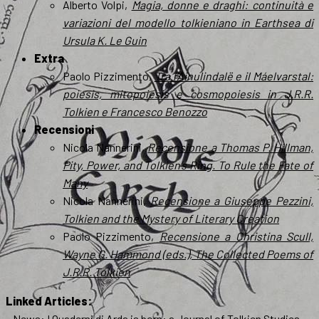
Alberto Volpi,
Magia, donne e draghi: continuità e
variazioni del modello tolkieniano in Earthsea di
Ursula K. Le Guin
Extra
Paolo Pizzimento,
Tra l’Ainulindalë e il Máelvarstal:
poiesis, mitopoiesis e cosmopoiesis in J.R.R.
Tolkien e Francesco Benozzo
Recensioni
Nicola Nannerini,
Recensione a Thomas P. Hillman,
Pity, Power, and Tolkien’s Ring. To Rule the Fate of
Many
Nicola Nannerini,
Recensione a Giuseppe Pezzini,
Tolkien and the Mystery of Literary Creation
Paolo Pizzimento,
Recensione a Christina Scull,
Wayne G. Hammond (eds.), The Collected Poems of
J.R.R. Tolkien
Linked Articles:
– News:
I Quaderni di Arda is born: a Journal of Tolkien Studies