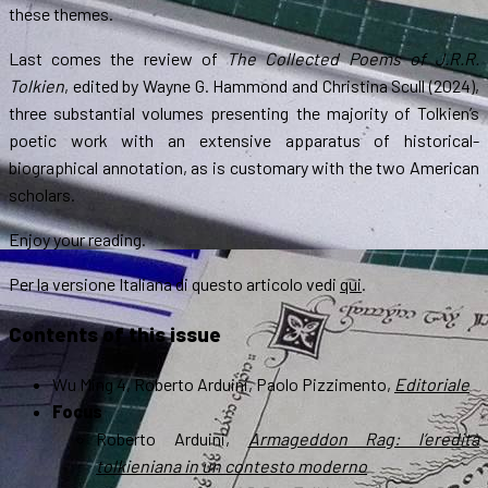
these themes.
Last comes the review of
The Collected Poems of J.R.R.
Tolkien
, edited by Wayne G. Hammond and Christina Scull (2024),
three substantial volumes presenting the majority of Tolkien’s
poetic work with an extensive apparatus of historical-
biographical annotation, as is customary with the two American
scholars.
Enjoy your reading.
Per la versione Italiana di questo articolo vedi
qui
.
Contents of this issue
Wu Ming 4, Roberto Arduini, Paolo Pizzimento,
Editoriale
Focus
Roberto Arduini,
Armageddon Rag: l’eredità
tolkieniana in un contesto moderno