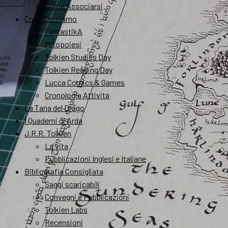
Come Associarsi
Cosa Facciamo
FantastikA
Mitopoiesi
Tolkien Studies Day
Tolkien Reading Day
Lucca Comics & Games
Cronologia Attività
La Tana del Drago
I Quaderni di Arda
J.R.R. Tolkien
La vita
Pubblicazioni Inglesi e Italiane
Bibliografia Consigliata
Saggi scaricabili
Convegni e Pubblicazioni
Tolkien Labs
Recensioni