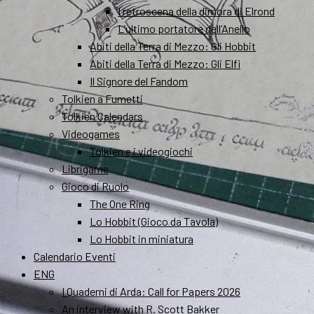
I retroscena della dimora di Elrond
L’ultimo portatore dell’Anello
Abiti della Terra di Mezzo: Gli Hobbit
Abiti della Terra di Mezzo: Gli Elfi
Il Signore del Fandom
Tolkien a Fumetti
Tolkien Calendars
Videogames
Tolkien e i videogiochi
Librigame
Gioco di Ruolo
The One Ring
Lo Hobbit (Gioco da Tavola)
Lo Hobbit in miniatura
Calendario Eventi
ENG
I Quaderni di Arda: Call for Papers 2026
An interview with R. Scott Bakker