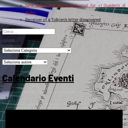
New Issue and editorial format for «I Quaderni di
Arda»
Receiver of a Tolkien’s letter discovered
Ricerca
per:
Categorie
Calendario Eventi
Set
19