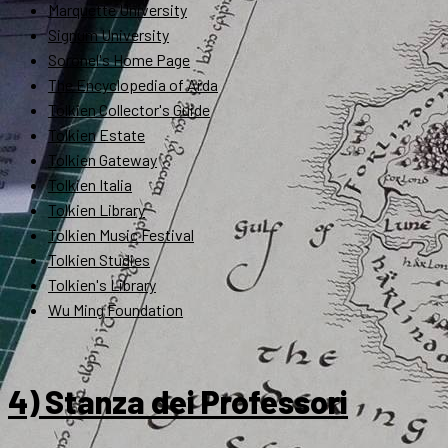
Marquette University
Signum University
Soronel's Home Page
The Encyclopedia of Arda
Tolkien Collector's Guide
Tolkien Estate
Tolkien Gateway
Tolkien Italia
Tolkien Library
Tolkien Music Festival
Tolkien Studies
Tolkien's Library
Wu Ming Foundation
4) Stanza dei Professori