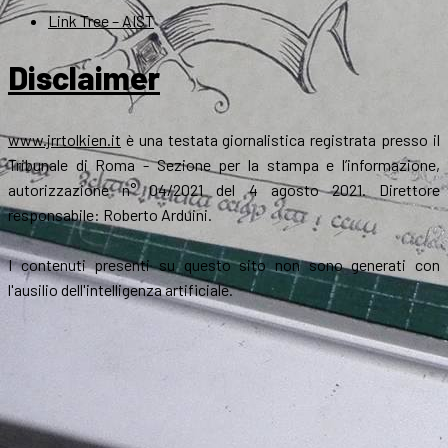
Link Tree – AIST
Disclaimer
www.jrrtolkien.it
è una testata giornalistica registrata presso il
Tribunale di Roma - Sezione per la stampa e l’informazione,
autorizzazione n° 04/2021 del 4 agosto 2021. Direttore
responsabile: Roberto Arduini.
I contenuti presenti su questo sito non sono generati con
l'ausilio dell'intelligenza artificiale.