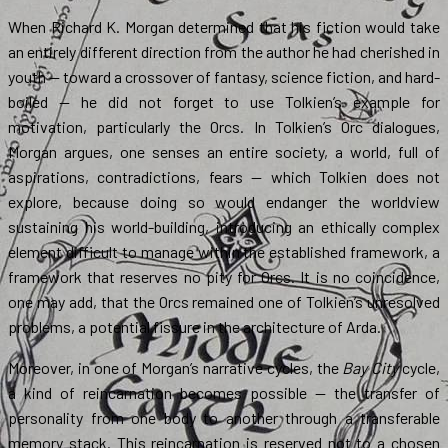
When Richard K. Morgan determined that his fiction would take
an entirely different direction from the author he had cherished in
youth — toward a crossover of fantasy, science fiction, and hard-
boiled — he did not forget to use Tolkien’s example for
motivation, particularly the Orcs. In Tolkien’s Orc dialogues,
Morgan argues, one senses an entire society, a world, full of
aspirations, contradictions, fears — which Tolkien does not
explore, because doing so would endanger the worldview
sustaining his world-building, introducing an ethically complex
element difficult to manage within the established framework, a
framework that reserves no pity for Orcs. It is no coincidence,
one may add, that the Orcs remained one of Tolkien’s unresolved
problems, a potential fissure in the architecture of Arda.
Moreover, in one of Morgan’s narrative cycles, the
Bay City
cycle,
a kind of reincarnation becomes possible — the transfer of
personality from one body to another through a transferable
memory stack. This reincarnation is reserved not to a chosen