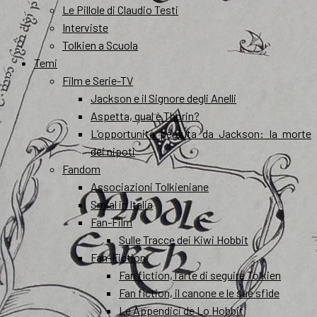
Le Pillole di Claudio Testi
Interviste
Tolkien a Scuola
Temi
Film e Serie-TV
Jackson e il Signore degli Anelli
Aspetta, qual è Thorin?
L’opportunità perduta da Jackson: la morte
dei nipoti
Fandom
Associazioni Tolkieniane
Smial in Italia
Fan-Film
Sulle Tracce dei Kiwi Hobbit
Fan-Fiction
Fan fiction, l’arte di seguire Tolkien
Fan fiction, il canone e le sue sfide
Le Appendici de Lo Hobbit