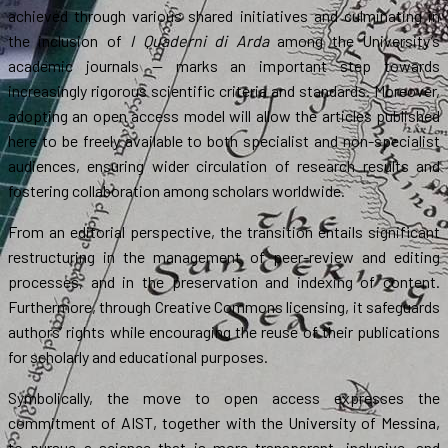
achieved through various shared initiatives and culminating in
the inclusion of
I Quaderni di Arda
among the University’s
academic journals — marks an important step towards
increasingly rigorous scientific criteria and standards. Moreover,
adopting an open access model will allow the articles published
here to be freely available to both specialist and non-specialist
audiences, ensuring wider circulation of research results and
fostering collaboration among scholars worldwide.
From an editorial perspective, the transition entails significant
restructuring in the management of peer-review and editing
processes, and in the preservation and indexing of content.
Furthermore, through Creative Commons licensing, it safeguards
authors’ rights while encouraging the reuse of their publications
for scholarly and educational purposes.
Symbolically, the move to open access expresses the
commitment of AIST, together with the University of Messina,
to pursue a science that is more transparent, inclusive, and