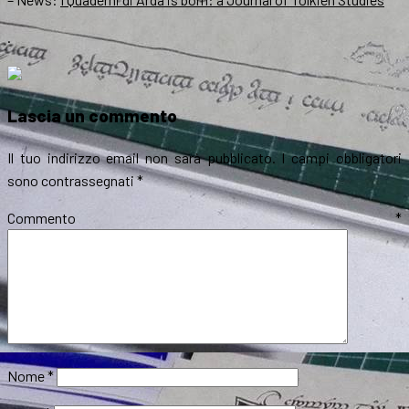
.
Lascia un commento
Il tuo indirizzo email non sarà pubblicato.
I campi obbligatori
sono contrassegnati
*
Commento
*
Nome
*