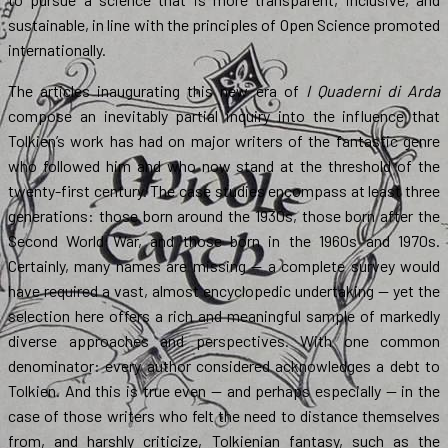
sustainable, in line with the principles of Open Science promoted
internationally.
The articles inaugurating this new era of
I Quaderni di Arda
compose an inevitably partial inquiry into the influence that
Tolkien’s work has had on major writers of the fantastic genre
who followed him and who now stand at the threshold of the
twenty-first century. The case studies encompass at least three
generations: those born around the 1930s, those born after the
Second World War, and those born in the 1960s and 1970s.
Certainly, many names are missing — a complete survey would
have required a vast, almost encyclopedic undertaking — yet the
selection here offers a rich and meaningful sample of markedly
diverse approaches and perspectives. With one common
denominator: every author considered acknowledges a debt to
Tolkien. And this is true even — and perhaps especially — in the
case of those writers who felt the need to distance themselves
from, and harshly criticize, Tolkienian fantasy, such as the