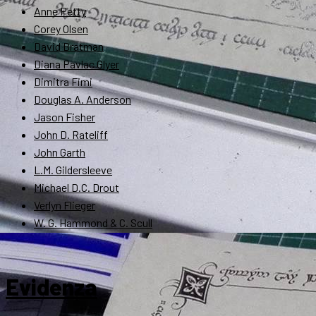
Anne Petty
Corey Olsen
David Bratman
Diana Pavlac Glyer
Dimitra Fimi
Douglas A. Anderson
Jason Fisher
John D. Rateliff
John Garth
L.M. Gildersleeve
Michael D.C. Drout
Verlyn Flieger
W. G. Hammond & C. Scull
Evidenza