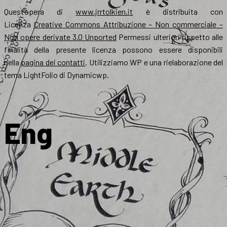
Quest’opera di
www.jrrtolkien.it
è distribuita con
Licenza
Creative Commons Attribuzione – Non commerciale –
Non opere derivate 3.0 Unported
Permessi ulteriori rispetto alle
finalità della presente licenza possono essere disponibili
nella
pagina dei contatti
. Utilizziamo WP e una rielaborazione del
tema LightFolio di Dynamicwp.
Eng