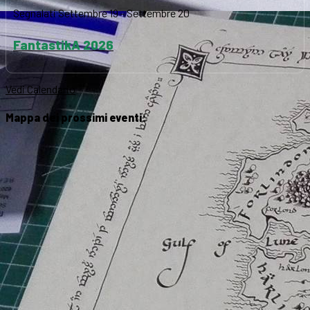
Segnalati
Settembre 19
-
Settembre 20
FantastikA 2026
Vedi Calendario
Mappa dei prossimi eventi: