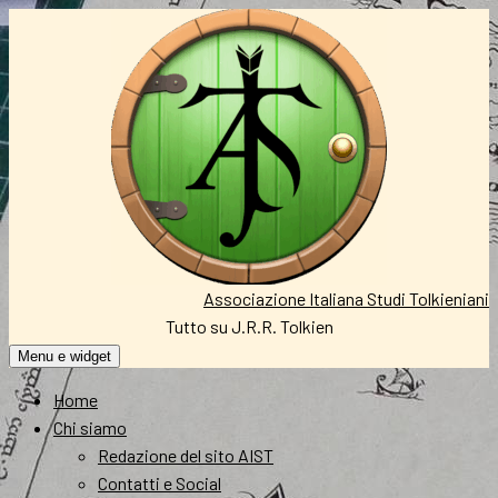
Vai
al
contenuto
Associazione Italiana Studi Tolkieniani
Tutto su J.R.R. Tolkien
Menu e widget
Home
Chi siamo
Redazione del sito AIST
Contatti e Social