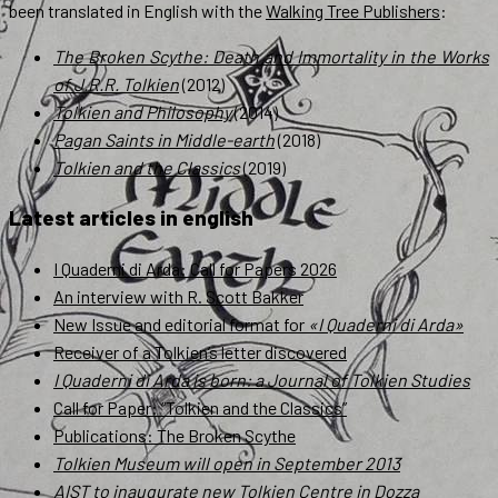
been translated in English with the
Walking Tree Publishers
:
The Broken Scythe: Death and Immortality in the Works
of J.R.R. Tolkien
(2012)
Tolkien and Philosophy
(2014)
Pagan Saints in Middle-earth
(2018)
Tolkien and the Classics
(2019)
Latest articles in english
I Quaderni di Arda: Call for Papers 2026
An interview with R. Scott Bakker
New Issue and editorial format for
«I Quaderni di Arda»
Receiver of a Tolkien’s letter discovered
I Quaderni di Arda is born: a Journal of Tolkien Studies
Call for Paper: “Tolkien and the Classics”
Publications: The Broken Scythe
Tolkien Museum will open in September 2013
AIST to inaugurate new Tolkien Centre in Dozza