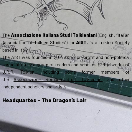
The
Associazione Italiana Studi Tolkieniani
(English: “Italian
Association of Tolkien Studies”), or
AIST
, is a Tolkien Society
based in Italy.
The AIST was founded in 2014 as a non-profit and non-political
association by a group of readers and scholars of the works of
J.R.R. Tolkien, including some former members of
the
Associazione Romana Studi Tolkieniani
and other
independent scholars and artists.
Headquartes – The Dragon’s Lair