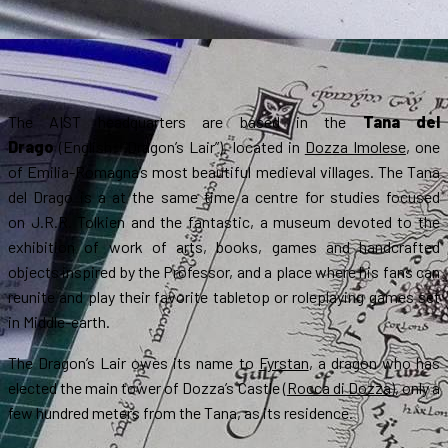
The AIST headquarters are based in the
Tana del
Drago
(English: “Dragon’s Lair”), located in
Dozza Imolese
, one
of Emilia-Romagna’s most beautiful medieval villages. The Tana
del Drago is a at the same time a centre for studies focused
on J.R.R. Tolkien and the fantastic, a museum devoted to the
exhibition of work of arts, books, games and handcrafted
objects inspired by the Professor, and a place where his fans can
reunite and play their favorite tabletop or roleplaying games set
in Middle-earth.
The Dragon’s Lair owes its name to
Fyrstan
, a dragon who has
elected the main tower of Dozza’s Castle (
Rocca di Dozza
), only a
few hundred meters from the Tana, as its residence.