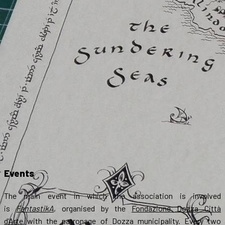
Events
The main event in which the association is involved
is
FantastikA
, organised by the
Fondazione Dozza Città
d’Arte
with the patronage of Dozza municipality. Every two