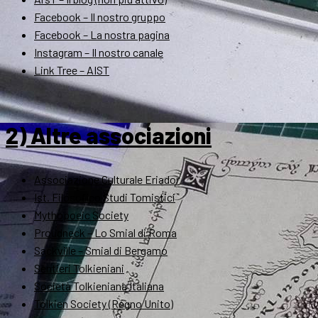
Facebook – Il nostro gruppo
Facebook – La nostra pagina
Instagram – Il nostro canale
Link Tree – AIST
2) Altre associazioni
Associazione Culturale Eriador
Ist. Filosofico Studi Tomistici
Mythopoeic Society
Proudneck – Lo Smial di Roma
Sackville – Smial di Bergamo
Sentieri Tolkieniani
Società Tolkieniana Italiana
Tolkien Society (Regno Unito)