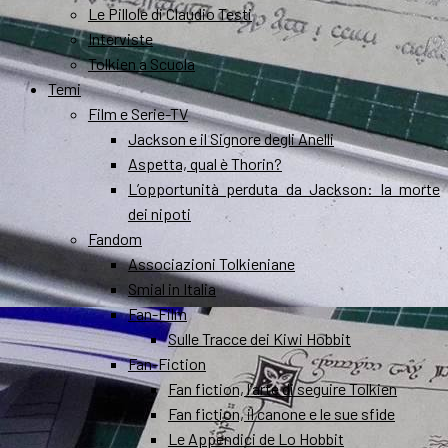
Le Pillole di Claudio Testi
Interviste
Tolkien a Scuola
Temi
Film e Serie-TV
Jackson e il Signore degli Anelli
Aspetta, qual è Thorin?
L’opportunità perduta da Jackson: la morte
dei nipoti
Fandom
Associazioni Tolkieniane
Smial in Italia
Fan-Film
Sulle Tracce dei Kiwi Hobbit
Fan-Fiction
Fan fiction, l’arte di seguire Tolkien
Fan fiction, il canone e le sue sfide
Le Appendici de Lo Hobbit