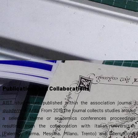
Publications and Collaborations
AIST studies are published within the association journal
I
quaderni di Arda
. From 2019 the journal collects studies around
a selected theme or academics conferences proceedings
resulting from the collaboration with italian universities
(Palermo, Parma, Messina, Milano, Trento) and international