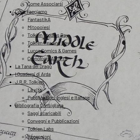
Come Associarsi
Cosa Facciamo
FantastikA
Mitopoiesi
Tolkien Studies Day
Tolkien Reading Day
Lucca Comics & Games
Cronologia Attività
La Tana del Drago
I Quaderni di Arda
J.R.R. Tolkien
La vita
Pubblicazioni Inglesi e Italiane
Bibliografia Consigliata
Saggi scaricabili
Convegni e Pubblicazioni
Tolkien Labs
Recensioni