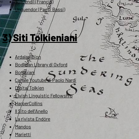
Tolkiendil (Francia)
Unquendor (Paesi Bassi)
3) Siti Tolkieniani
Ardalambion
Bodleian Library di Oxford
Bompiani
Canale Youtube di Paolo Nardi
Digital Tolkien
Elvish Linguistic Fellowship
HarperCollins
Il Sito dell'Anello
La rivista Endóre
Mandos
Marietti