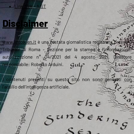
Link Tree – AIST
Disclaimer
www.jrrtolkien.it
è una testata giornalistica registrata presso il
Tribunale di Roma - Sezione per la stampa e l’informazione,
autorizzazione n° 04/2021 del 4 agosto 2021. Direttore
responsabile: Roberto Arduini.
I contenuti presenti su questo sito non sono generati con
l'ausilio dell'intelligenza artificiale.