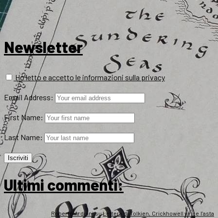
Newsletter
Ho letto e accetto le informazioni sulla privacy
Email Address:
First Name:
Last Name:
Ultimi commenti:
Roberto Arduini
su
Lettera di Tolkien, Crickhowell vince l’asta