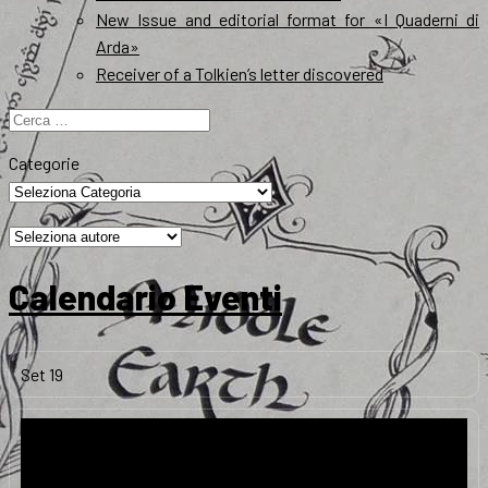
New Issue and editorial format for «I Quaderni di
Arda»
Receiver of a Tolkien’s letter discovered
Ricerca
per:
Categorie
Calendario Eventi
Set
19