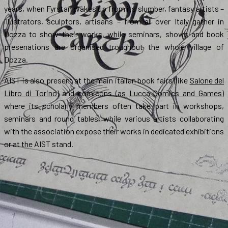
years, when Fyrstan wakes up from its slumber, fantasy artists –
illustrators, sculptors, artisans – from all over Italy gather in
Dozza to show their works, while seminars, shows and book
presenations are organised troughout the whole village of
Dozza.
AIST is also present at the main italian book fairs (like
Salone del
Libro di Torino
) and comicons (as
Lucca Comics and Games
)
where its scholarly members often take part in workshops,
seminars and round tables, while various artists collaborating
with the association expose their works in dedicated exhibitions
or at the AIST stand.