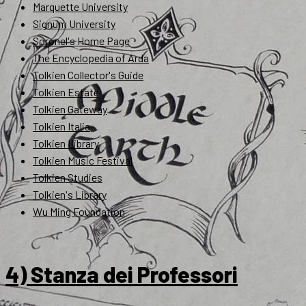
Marquette University
Signum University
Soronel's Home Page
The Encyclopedia of Arda
Tolkien Collector's Guide
Tolkien Estate
Tolkien Gateway
Tolkien Italia
Tolkien Library
Tolkien Music Festival
Tolkien Studies
Tolkien's Library
Wu Ming Foundation
4) Stanza dei Professori