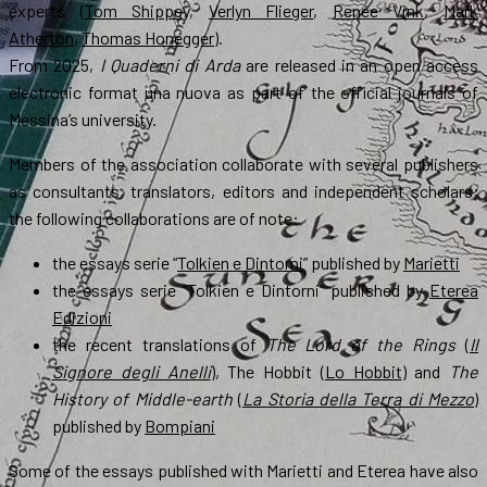
experts (
Tom Shippey
,
Verlyn Flieger
,
Renée Vink
,
Mark
Atherton
,
Thomas Honegger
).
From 2025,
I Quaderni di Arda
are released in an open access
electronic format una nuova as part of the official journals of
Messina’s university.
Members of the association collaborate with several publishers
as consultants, translators, editors and independent scholars;
the following collaborations are of note:
the essays serie “
Tolkien e Dintorni
” published by
Marietti
the essays serie “Tolkien e Dintorni” published by
Eterea
Edizioni
the recent translations of
The Lord of the Rings
(
Il
Signore degli Anelli
), The Hobbit (
Lo Hobbit
) and
The
History of Middle-earth
(
La Storia della Terra di Mezzo
)
published by
Bompiani
Some of the essays published with Marietti and Eterea have also