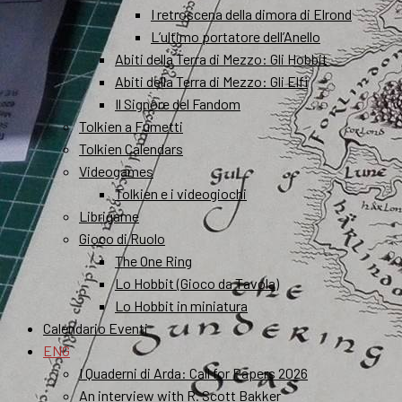
I retroscena della dimora di Elrond
L’ultimo portatore dell’Anello
Abiti della Terra di Mezzo: Gli Hobbit
Abiti della Terra di Mezzo: Gli Elfi
Il Signore del Fandom
Tolkien a Fumetti
Tolkien Calendars
Videogames
Tolkien e i videogiochi
Librigame
Gioco di Ruolo
The One Ring
Lo Hobbit (Gioco da Tavola)
Lo Hobbit in miniatura
Calendario Eventi
ENG
I Quaderni di Arda: Call for Papers 2026
An interview with R. Scott Bakker