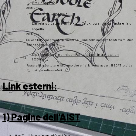
e fa un appello
2026-07-20
Ora è sistemato. Grazie mille!
Daniela
su
Lettera di Tolkien, Crickhowell vince l’asta e fa un
appello
2026-07-20
Salve a tutti, ho provato a cliccare sul link della raccolta fondi ma mi dice
che non esiste. Grazie
Gipsoteco
su
Tre anni con Fatica… Lost in translation
2026-07-10
Passatemi la battuta: e lasciamo che chi si lamenta aspetti il 2043 (o giù di
lì), così una volta scaduti…
Link esterni
:
1) Pagine dell'AIST
ArsT – Il blog (non più attivo)