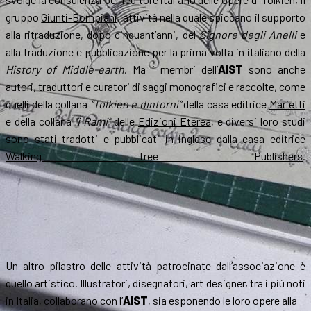
gruppo
Giunti-Bompiani
, attività nella quale spiccano il supporto
alla ritraduzione, dopo cinquant’anni, del
Signore degli Anelli
e
alla traduzione e pubblicazione per la prima volta in italiano della
History of Middle-earth
. Ma i membri dell’
AIST
sono anche
autori, traduttori e curatori di saggi monografici e raccolte, come
quelli della collana
“Tolkien e dintorni”
della casa editrice
Marietti
e della collana
“i Rami”
delle
Edizioni Eterea
, e diversi loro studi
sono stati tradotti e pubblicati in inglese dalla casa editrice
Walking Tree Publishers
.
Un altro pilastro delle attività patrocinate dall’associazione è
quello artistico. Illustratori, disegnatori, art designer, tra i più noti
in Italia, collaborano con l’
AIST
, sia esponendo le loro opere alla