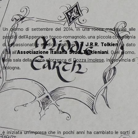
Un giorno di settembre del 2014, in una rocca medievale alle
pendici dell’Appennino tosco-romagnolo, una piccola compagnia
di appassionati e studiosi dell’opera di
J.R.R. Tolkien
ha dato
vita all’
Associazione Italiana Studi Tolkieniani
. Quel giorno,
nella sala della rocca sforzesca di
Dozza imolese
, in provincia di
Bologna,
è iniziata un’impresa che in pochi anni ha cambiato le sorti di