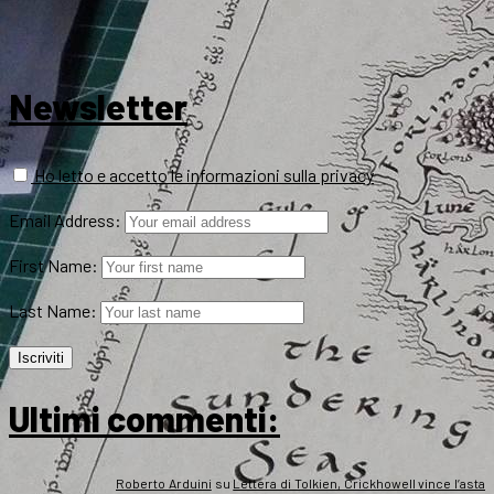
Newsletter
Ho letto e accetto le informazioni sulla privacy
Email Address:
First Name:
Last Name:
Ultimi commenti:
Roberto Arduini
su
Lettera di Tolkien, Crickhowell vince l’asta