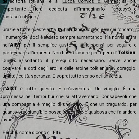
dell’editoria italiana, e al
Lucca Comics & Games
, la più
importante fiera dedicata all’immaginario fantasy e
fantascientifico.
Grazie a tutte queste attività, dal manipolo originale dei fondatori
il numero dei soci è andato sempre aumentando. Ma non si entra
nell’
AIST
per il semplice gusto di farlo, bensì per seguire e
partecipare all’impresa. Non basta l’amore per l’opera di
Tolkien
.
Quello è soltanto il prerequisito necessario. Serve anche
coltivare le doti degli eroi e delle eroine tolkieniane: coraggio,
umiltà, lealtà, speranza. E soprattutto senso dell’amicizia.
L’
AIST
è tutto questo. È un’avventura. Un viaggio. È una
promessa nei tempi bui che si attraversano. Consapevoli che
una compagnia è meglio di uno solo. E che un traguardo, per
quanto irraggiungibile possa sembrare, è qualcosa che fa andare
avanti.
Perché, come dicono gli Elfi: