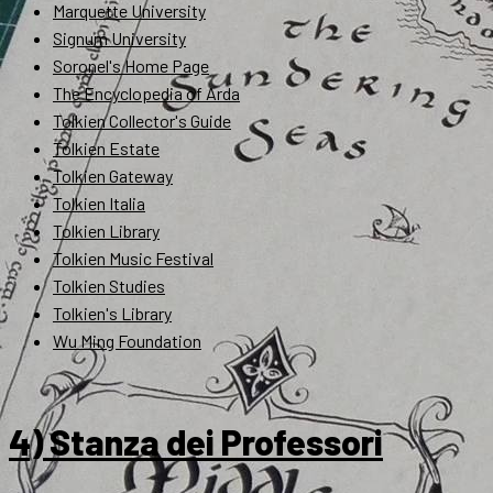
Marquette University
Signum University
Soronel's Home Page
The Encyclopedia of Arda
Tolkien Collector's Guide
Tolkien Estate
Tolkien Gateway
Tolkien Italia
Tolkien Library
Tolkien Music Festival
Tolkien Studies
Tolkien's Library
Wu Ming Foundation
4) Stanza dei Professori