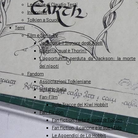
Le Pillole di Claudio Testi
Interviste
Tolkien a Scuola
Temi
Film e Serie-TV
Jackson e il Signore degli Anelli
Aspetta, qual è Thorin?
L’opportunità perduta da Jackson: la morte
dei nipoti
Fandom
Associazioni Tolkieniane
Smial in Italia
Fan-Film
Sulle Tracce dei Kiwi Hobbit
Fan-Fiction
Fan fiction, l’arte di seguire Tolkien
Fan fiction, il canone e le sue sfide
Le Appendici de Lo Hobbit