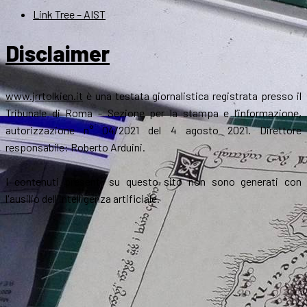
Link Tree – AIST
Disclaimer
www.jrrtolkien.it
è una testata giornalistica registrata presso il
Tribunale di Roma - Sezione per la stampa e l’informazione,
autorizzazione n° 04/2021 del 4 agosto 2021. Direttore
responsabile: Roberto Arduini.
I contenuti presenti su questo sito non sono generati con
l'ausilio dell'intelligenza artificiale.