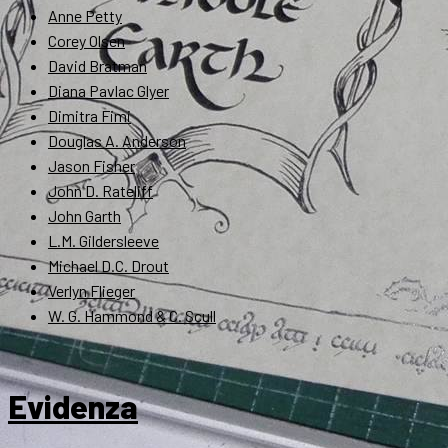
Anne Petty
Corey Olsen
David Bratman
Diana Pavlac Glyer
Dimitra Fimi
Douglas A. Anderson
Jason Fisher
John D. Rateliff
John Garth
L.M. Gildersleeve
Michael D.C. Drout
Verlyn Flieger
W. G. Hammond & C. Scull
Evidenza