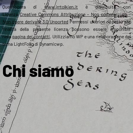
Quest’opera di
www.jrrtolkien.it
è distribuita con
Licenza
Creative Commons Attribuzione – Non commerciale –
Non opere derivate 3.0 Unported
Permessi ulteriori rispetto alle
finalità della presente licenza possono essere disponibili
nella
pagina dei contatti
. Utilizziamo WP e una rielaborazione del
tema LightFolio di Dynamicwp.
Chi siamo