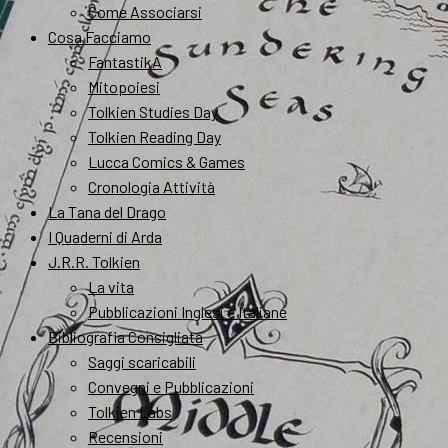
Come Associarsi
Cosa Facciamo
FantastikA
Mitopoiesi
Tolkien Studies Day
Tolkien Reading Day
Lucca Comics & Games
Cronologia Attività
La Tana del Drago
I Quaderni di Arda
J.R.R. Tolkien
La vita
Pubblicazioni Inglesi e Italiane
Bibliografia Consigliata
Saggi scaricabili
Convegni e Pubblicazioni
Tolkien Labs
Recensioni