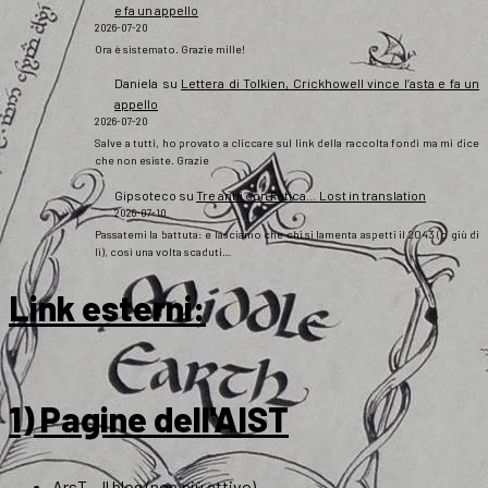
e fa un appello
2026-07-20
Ora è sistemato. Grazie mille!
Daniela
su
Lettera di Tolkien, Crickhowell vince l’asta e fa un
appello
2026-07-20
Salve a tutti, ho provato a cliccare sul link della raccolta fondi ma mi dice
che non esiste. Grazie
Gipsoteco
su
Tre anni con Fatica… Lost in translation
2026-07-10
Passatemi la battuta: e lasciamo che chi si lamenta aspetti il 2043 (o giù di
lì), così una volta scaduti…
Link esterni
:
1) Pagine dell'AIST
ArsT – Il blog (non più attivo)