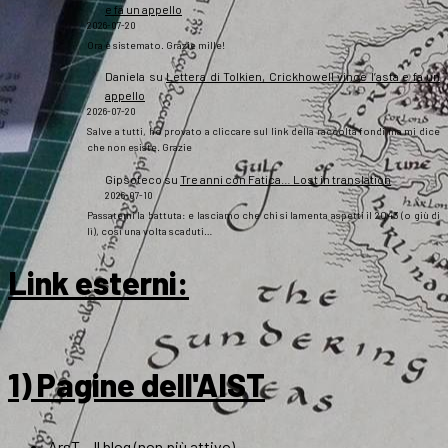
e fa un appello
2026-07-20
Ora è sistemato. Grazie mille!
Daniela
su
Lettera di Tolkien, Crickhowell vince l’asta e fa un
appello
2026-07-20
Salve a tutti, ho provato a cliccare sul link della raccolta fondi ma mi dice
che non esiste. Grazie
Gipsoteco
su
Tre anni con Fatica… Lost in translation
2026-07-10
Passatemi la battuta: e lasciamo che chi si lamenta aspetti il 2043 (o giù di
lì), così una volta scaduti…
Link esterni
:
1) Pagine dell'AIST
ArsT – Il blog (non più attivo)