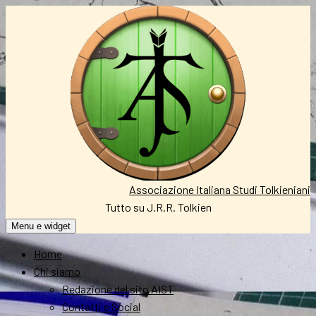
Vai
al
contenuto
Associazione Italiana Studi Tolkieniani
Tutto su J.R.R. Tolkien
Menu e widget
Home
Chi siamo
Redazione del sito AIST
Contatti e Social