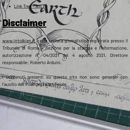
Link Tree – AIST
Disclaimer
www.jrrtolkien.it
è una testata giornalistica registrata presso il
Tribunale di Roma - Sezione per la stampa e l’informazione,
autorizzazione n° 04/2021 del 4 agosto 2021. Direttore
responsabile: Roberto Arduini.
I contenuti presenti su questo sito non sono generati con
l'ausilio dell'intelligenza artificiale.