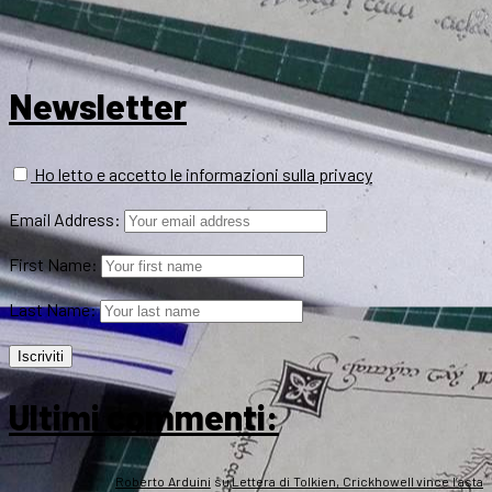
Newsletter
Ho letto e accetto le informazioni sulla privacy
Email Address:
First Name:
Last Name:
Ultimi commenti:
Roberto Arduini
su
Lettera di Tolkien, Crickhowell vince l’asta