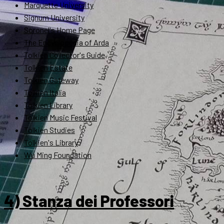
Marquette University
Signum University
Soronel's Home Page
The Encyclopedia of Arda
Tolkien Collector's Guide
Tolkien Estate
Tolkien Gateway
Tolkien Italia
Tolkien Library
Tolkien Music Festival
Tolkien Studies
Tolkien's Library
Wu Ming Foundation
4) Stanza dei Professori