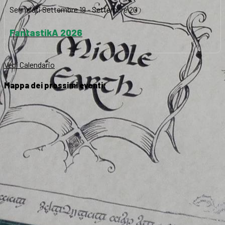
Segnalati
Settembre 19
-
Settembre 20
FantastikA 2026
Vedi Calendario
Mappa dei prossimi eventi: