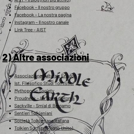
Facebook – Il nostro gruppo
Facebook – La nostra pagina
Instagram – Il nostro canale
Link Tree – AIST
2) Altre associazioni
Associazione Culturale Eriador
Ist. Filosofico Studi Tomistici
Mythopoeic Society
Proudneck – Lo Smial di Roma
Sackville – Smial di Bergamo
Sentieri Tolkieniani
Società Tolkieniana Italiana
Tolkien Society (Regno Unito)