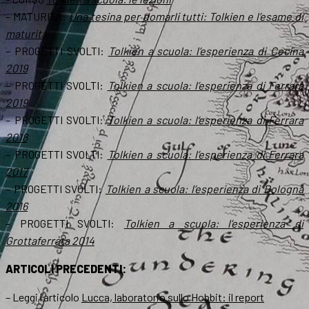
– MATURITÀ:
Una tesina per domarli tutti: Tolkien e l’esame di
maturità
– PROGETTI SVOLTI:
Tolkien a scuola: l’esperienza di Cecina
2019
– PROGETTI SVOLTI:
Tolkien a scuola: l’esperienza di Ferrara
2019
– PROGETTI SVOLTI:
Tolkien a scuola: l’esperienza di Ferrara
2018
– PROGETTI SVOLTI:
Tolkien a scuola: l’esperienza di Ferrara
2017
– PROGETTI SVOLTI:
Tolkien a scuola: l’esperienza di Bologna
2016
– PROGETTI SVOLTI:
Tolkien a scuola: l’esperienza di
Grottaferrata 2014
ARTICOLI PRECEDENTI:
– Leggi l’articolo
Lucca, laboratorio sullo Hobbit: il report