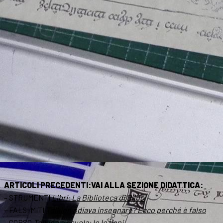
ARTICOLI PRECEDENTI:
VAI ALLA SEZIONE DIDATTICA
:
– STRUMENTI
Libri: La Biblioteca di Bilbo
– FALSI MITI
Tolkien odiava insegnare? Ecco perché è falso
– CORSO
Tolkien a scuola: le lezioni