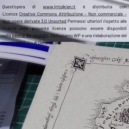
Quest’opera di
www.jrrtolkien.it
è distribuita con
Licenza
Creative Commons Attribuzione – Non commerciale –
Non opere derivate 3.0 Unported
Permessi ulteriori rispetto alle
finalità della presente licenza possono essere disponibili
nella
pagina dei contatti
. Utilizziamo WP e una rielaborazione del
tema LightFolio di Dynamicwp.