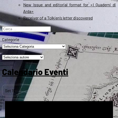
New Issue and editorial format for «I Quaderni di
Arda»
Receiver of a Tolkien’s letter discovered
Ricerca
per:
Categorie
Calendario Eventi
Set
19