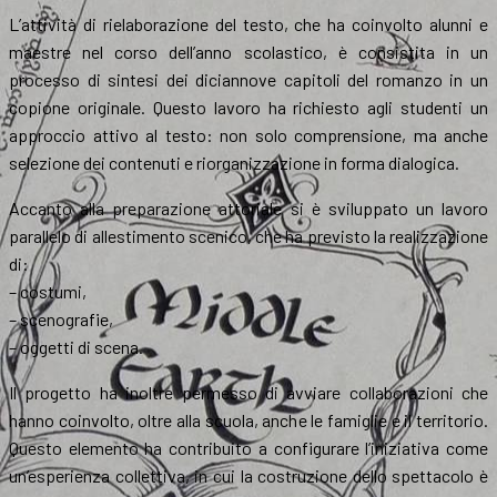
L’attività di rielaborazione del testo, che ha coinvolto alunni e
maestre nel corso dell’anno scolastico, è consistita in un
processo di sintesi dei diciannove capitoli del romanzo in un
copione originale. Questo lavoro ha richiesto agli studenti un
approccio attivo al testo: non solo comprensione, ma anche
selezione dei contenuti e riorganizzazione in forma dialogica.
Accanto alla preparazione attoriale si è sviluppato un lavoro
parallelo di allestimento scenico, che ha previsto la realizzazione
di:
– costumi,
– scenografie,
– oggetti di scena.
Il progetto ha inoltre permesso di avviare collaborazioni che
hanno coinvolto, oltre alla scuola, anche le famiglie e il territorio.
Questo elemento ha contribuito a configurare l’iniziativa come
un’esperienza collettiva, in cui la costruzione dello spettacolo è