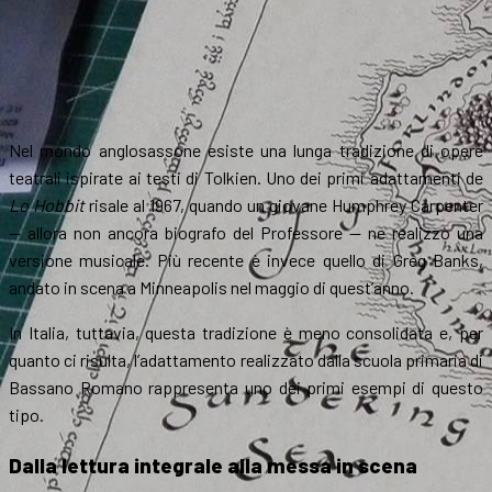
Nel mondo anglosassone esiste una lunga tradizione di opere
teatrali ispirate ai testi di Tolkien. Uno dei primi adattamenti de
Lo
Hobbit
risale al 1967, quando un giovane Humphrey Carpenter
— allora non ancora biografo del Professore — ne realizzò una
versione musicale. Più recente è invece quello di Greg Banks,
andato in scena a Minneapolis nel maggio di quest’anno.
In Italia, tuttavia, questa tradizione è meno consolidata e, per
quanto ci risulta, l’adattamento realizzato dalla scuola primaria di
Bassano Romano rappresenta uno dei primi esempi di questo
tipo.
Dalla lettura integrale alla messa in scena