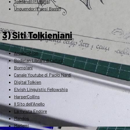
Tolkiendil (Francia)
Unquendor (Paesi Bassi)
3) Siti Tolkieniani
Ardalambion
Bodleian Library di Oxford
Bompiani
Canale Youtube di Paolo Nardi
Digital Tolkien
Elvish Linguistic Fellowship
HarperCollins
Il Sito dell'Anello
La rivista Endóre
Mandos
Marietti