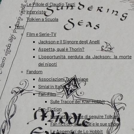
Le Pillole di Claudio Testi
Interviste
Tolkien a Scuola
Temi
Film e Serie-TV
Jackson e il Signore degli Anelli
Aspetta, qual è Thorin?
L’opportunità perduta da Jackson: la morte
dei nipoti
Fandom
Associazioni Tolkieniane
Smial in Italia
Fan-Film
Sulle Tracce dei Kiwi Hobbit
Fan-Fiction
Fan fiction, l’arte di seguire Tolkien
Fan fiction, il canone e le sue sfide
Le Appendici de Lo Hobbit