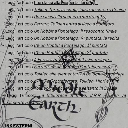
– Leggi l’articolo
Due classi alla scoperta dei draghi
– Leggi l’articolo
Tolkien torna a scuola, inizia un corso a Cecina
– Leggi l’articolo
Due classi alla scoperta dei draghi
– Leggi l’articolo
Ferrara, Tolkien entra al liceo a Codigoro
– Leggi l’articolo
Un Hobbit a Pontelago
: il resoconto finale
– Leggi l’articolo
Un Hobbit a Pontelago
: 4° puntata, la recita
– Leggi l’articolo
C’è un Hobbit a Pontelago
: 3° puntata
– Leggi l’articolo
C’è un Hobbit a Pontelago
: 2° puntata
– Leggi l’articolo
A Ferrara torna un Hobbit a Pontelago…
– Leggi l’articolo
Ferrara, c’è un hobbit a Pontelagoscuro
– Leggi l’articolo
Tolkien alle elementari? A Bologna si può fare
– Leggi l’articolo
L’ArsT a Grottaferrata: Tolkien, i libri e i film
– Leggi l’articolo
Tolkien va a scuola…ma soltanto in Svezia
– Leggi l’articolo
La Biblioteca di Bilbo: J.R.R. Tolkien va
finalmente a scuola!
LINK ESTERNI: