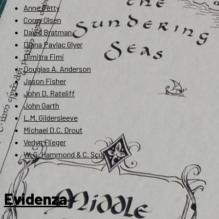
Anne Petty
Corey Olsen
David Bratman
Diana Pavlac Glyer
Dimitra Fimi
Douglas A. Anderson
Jason Fisher
John D. Rateliff
John Garth
L.M. Gildersleeve
Michael D.C. Drout
Verlyn Flieger
W. G. Hammond & C. Scull
Evidenza