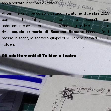
abbia portato in scena
Lo Hobbit
.
Al termine di un percorso didattico iniziato nel dicembre 2025
con la lettura integrale del romanzo e proseguito con
l’adattamento della storia in un copione teatrale, le classi quinte
della
scuola primaria di Bassano Romano
hanno infatti
messo in scena, lo scorso 5 giugno 2026, l’opera prima di J.R.R.
Tolkien.
Gli adattamenti di Tolkien a teatro