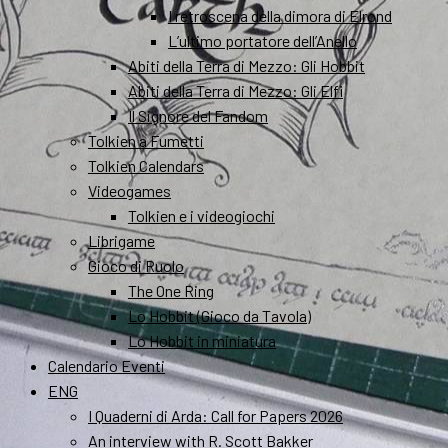
I retroscena della dimora di Elrond
L’ultimo portatore dell’Anello
Abiti della Terra di Mezzo: Gli Hobbit
Abiti della Terra di Mezzo: Gli Elfi
Il Signore del Fandom
Tolkien a Fumetti
Tolkien Calendars
Videogames
Tolkien e i videogiochi
Librigame
Gioco di Ruolo
The One Ring
Lo Hobbit (Gioco da Tavola)
Lo Hobbit in miniatura
Calendario Eventi
ENG
I Quaderni di Arda: Call for Papers 2026
An interview with R. Scott Bakker