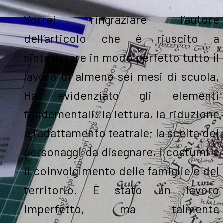
Vorrei ringraziare l’autore
dell’articolo che è riuscito a
sintetizzare in modo perfetto tutto il
lavoro di almeno sei mesi di scuola.
Ha evidenziato gli elementi
fondamentali: la lettura, la riduzione
e l’adattamento teatrale; la scelta dei
personaggi da disegnare, i costumi e
il coinvolgimento delle famiglie e del
territorio. È stato un lavoro
imperfetto, ma talmente