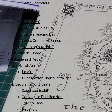
Come Associarsi
Cosa Facciamo
FantastikA
Mitopoiesi
Tolkien Studies Day
Tolkien Reading Day
Lucca Comics & Games
Cronologia Attività
La Tana del Drago
I Quaderni di Arda
J.R.R. Tolkien
La vita
Pubblicazioni Inglesi e Italiane
Bibliografia Consigliata
Saggi scaricabili
Convegni e Pubblicazioni
Tolkien Labs
Recensioni