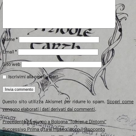
Nome
*
Email
*
Sito web
Iscrivimi alla newsletter!
Questo sito utilizza Akismet per ridurre lo spam.
Scopri come
vengono elaborati i dati derivati dai commenti
.
Navigazione
Articolo
Precedente
Il 5 giugno a Bologna “Tolkien e Dintorni”
precedente:
Articolo
Successivo
Prima gita al museo: ecco il resoconto
articoli