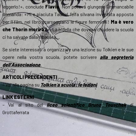
leggerlo!», conclude
Flavia
. Non poteva giungere l’immancabile
domanda: «Mi e piaciuta Tauriel, l’elfa silvana inventata apposta
per il film, nel libro scarseggiano le figure femminili!
Ma è vero
che Thorin morirà?
». La bidella che doveva chiudere la scuola
ci ha salvato dalla risposta…
Se siete interessati a organizzare una lezione su Tolkien e le sue
opere nella vostra scuola, potete scrivere
alla segreteria
dell’Associazione
.
ARTICOLI PRECENDENTI
– Vai alla pagina su
Tolkien a scuola: le lezioni
LINK ESTERNI
– Vai al sito del
liceo scientifico Bruno Touschek
di
Grottaferrata
.