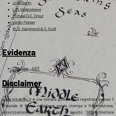
John Garth
L.M. Gildersleeve
Michael D.C. Drout
Verlyn Flieger
W. G. Hammond & C. Scull
Evidenza
Link Tree – AIST
Disclaimer
www.jrrtolkien.it
è una testata giornalistica registrata presso il
Tribunale di Roma - Sezione per la stampa e l’informazione,
autorizzazione n° 04/2021 del 4 agosto 2021. Direttore