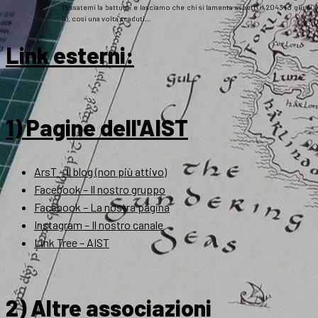
Passatemi la battuta: e lasciamo che chi si lamenta aspetti il 2043 (o giù di
lì), così una volta scaduti…
Link esterni
:
1) Pagine dell'AIST
ArsT – Il blog (non più attivo)
Facebook – Il nostro gruppo
Facebook – La nostra pagina
Instagram – Il nostro canale
Link Tree – AIST
2) Altre associazioni