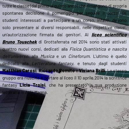
tutte le classe (dal primo al quinto anno) che rimangono di propria
spontanea decisione il pomeriggio per seguire il corso. Gli
studenti interessati a partecipare a un corso, infatti, devono
solo presentare ai diversi responsabili, nelle rispettive classi,
un’autorizzazione firmata dai genitori. Al
liceo scientifico
Bruno Touschek
di Grottaferrata nel 2014 sono stati attivati
quattro nuovi corsi, dedicati alla
Fisica Quantistica e nascita
dell’universo
, alla
Musica
e un
Cineforum
. L’ultimo è quello
dedicato alla
Letteratura fantasy
, e tenuto dagli studenti
Matthias Carosi
,
Riccardo Romito
e
Viviana Brilli
. Lo stesso
gruppo era riuscito a portare al liceo il 10 aprile 2014 la scrittrice
fantasy
Licia Troisi
, che ha presentato la sua produzione
letteraria in Aula Magna.