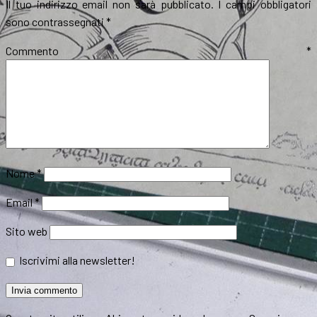
Il tuo indirizzo email non sarà pubblicato.
I campi obbligatori
sono contrassegnati
*
Commento
*
Nome
*
Email
*
Sito web
Iscrivimi alla newsletter!