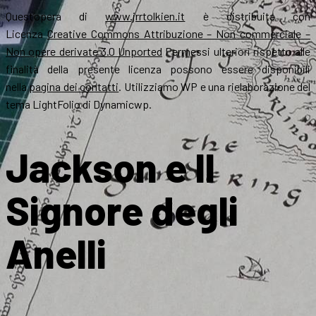
Quest’opera di
www.jrrtolkien.it
è distribuita con
Licenza
Creative Commons Attribuzione – Non commerciale –
Non opere derivate 3.0 Unported
Permessi ulteriori rispetto alle
finalità della presente licenza possono essere disponibili
nella
pagina dei contatti
. Utilizziamo WP e una rielaborazione del
tema LightFolio di Dynamicwp.
Jackson e Il
Signore degli
Anelli