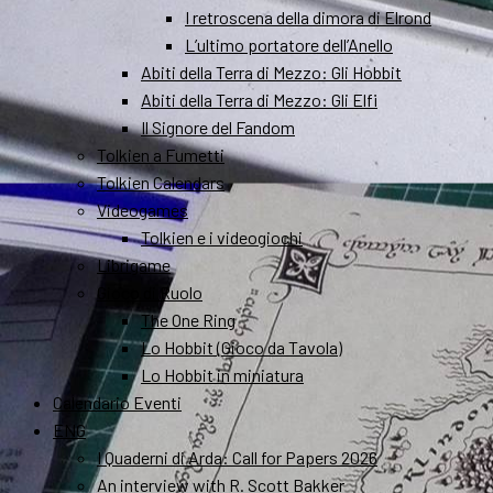
I retroscena della dimora di Elrond
L’ultimo portatore dell’Anello
Abiti della Terra di Mezzo: Gli Hobbit
Abiti della Terra di Mezzo: Gli Elfi
Il Signore del Fandom
Tolkien a Fumetti
Tolkien Calendars
Videogames
Tolkien e i videogiochi
Librigame
Gioco di Ruolo
The One Ring
Lo Hobbit (Gioco da Tavola)
Lo Hobbit in miniatura
Calendario Eventi
ENG
I Quaderni di Arda: Call for Papers 2026
An interview with R. Scott Bakker