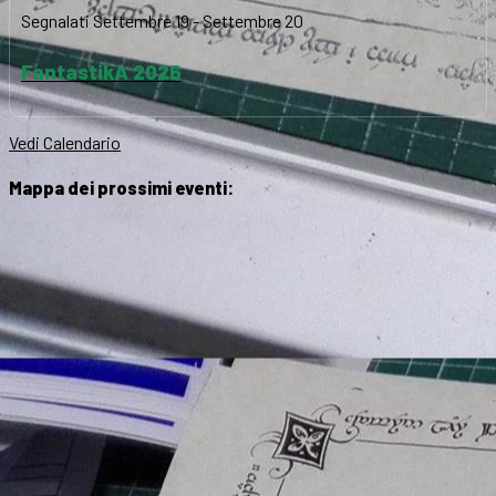
Segnalati
Settembre 19
-
Settembre 20
FantastikA 2026
Vedi Calendario
Mappa dei prossimi eventi: