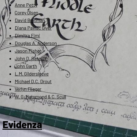
Anne Petty
Corey Olsen
David Bratman
Diana Pavlac Glyer
Dimitra Fimi
Douglas A. Anderson
Jason Fisher
John D. Rateliff
John Garth
L.M. Gildersleeve
Michael D.C. Drout
Verlyn Flieger
W. G. Hammond & C. Scull
Evidenza