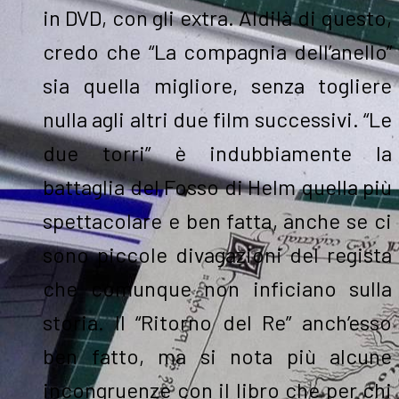
in DVD, con gli extra. Aldilà di questo,
credo che “La compagnia dell’anello”
sia quella migliore, senza togliere
nulla agli altri due film successivi. “Le
due torri” è indubbiamente la
battaglia del Fosso di Helm quella più
spettacolare e ben fatta, anche se ci
sono piccole divagazioni del regista
che comunque non inficiano sulla
storia. Il “Ritorno del Re” anch’esso
ben fatto, ma si nota più alcune
incongruenze con il libro che per chi