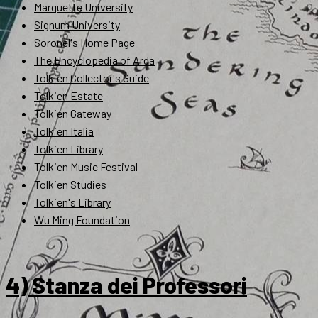
Marquette University
Signum University
Soronel's Home Page
The Encyclopedia of Arda
Tolkien Collector's Guide
Tolkien Estate
Tolkien Gateway
Tolkien Italia
Tolkien Library
Tolkien Music Festival
Tolkien Studies
Tolkien's Library
Wu Ming Foundation
4) Stanza dei Professori