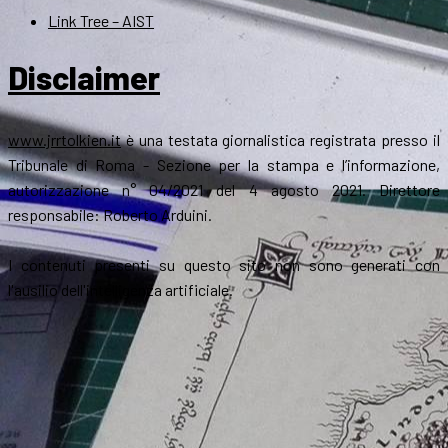
Link Tree – AIST
Disclaimer
www.jrrtolkien.it
è una testata giornalistica registrata presso il
Tribunale di Roma - Sezione per la stampa e l’informazione,
autorizzazione n° 04/2021 del 4 agosto 2021. Direttore
responsabile: Roberto Arduini.
I contenuti presenti su questo sito non sono generati con
l'ausilio dell'intelligenza artificiale.