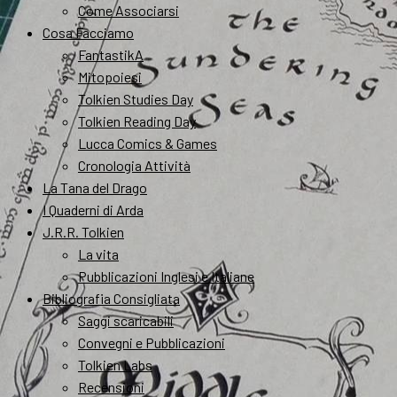
Come Associarsi
Cosa Facciamo
FantastikA
Mitopoiesi
Tolkien Studies Day
Tolkien Reading Day
Lucca Comics & Games
Cronologia Attività
La Tana del Drago
I Quaderni di Arda
J.R.R. Tolkien
La vita
Pubblicazioni Inglesi e Italiane
Bibliografia Consigliata
Saggi scaricabili
Convegni e Pubblicazioni
Tolkien Labs
Recensioni