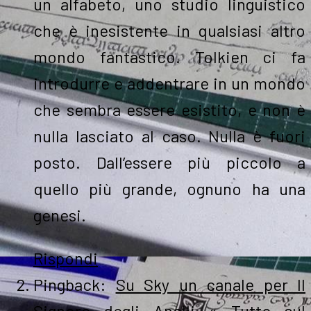
un alfabeto, uno studio linguistico
che è inesistente in qualsiasi altro
mondo fantastico. Tolkien ci fa
introdurre e addentrare in un mondo
che sembra essere esistito, e non è
nulla lasciato al caso. Nulla è fuori
posto. Dall’essere più piccolo a
quello più grande, ognuno ha una
genesi.
Rispondi
Pingback:
Su Sky un canale per Il
Signore degli Anelli « Tutto sul