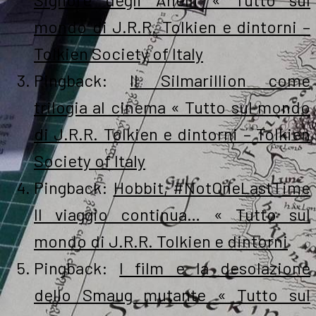
mondo di J.R.R. Tolkien e dintorni –
Tolkien Society of Italy
Pingback:
Il Silmarillion come
trilogia al cinema « Tutto sul mondo
di J.R.R. Tolkien e dintorni – Tolkien
Society of Italy
Pingback:
Hobbit, #NotOneLastTime
Il viaggio continua… « Tutto sul
mondo di J.R.R. Tolkien e dintorni
Pingback:
I film e la desolazione
dello Smaug mutante « Tutto sul