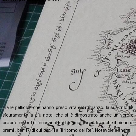
Tra le pellicole che hanno preso vita dal romanzo, la sua trilogia
sicuramente la più nota, che si è dimostrato anche un vero e
proprio record di incassi al botteghino, facendo anche il pieno di
premi: ben 17, di cui ben 11 a “Il ritorno del Re”. Notevole è anche il