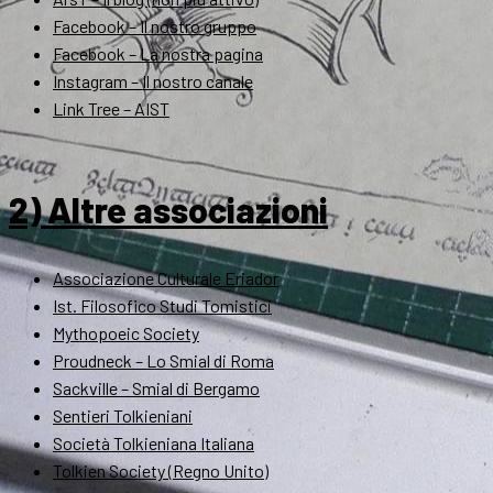
Facebook – Il nostro gruppo
Facebook – La nostra pagina
Instagram – Il nostro canale
Link Tree – AIST
2) Altre associazioni
Associazione Culturale Eriador
Ist. Filosofico Studi Tomistici
Mythopoeic Society
Proudneck – Lo Smial di Roma
Sackville – Smial di Bergamo
Sentieri Tolkieniani
Società Tolkieniana Italiana
Tolkien Society (Regno Unito)