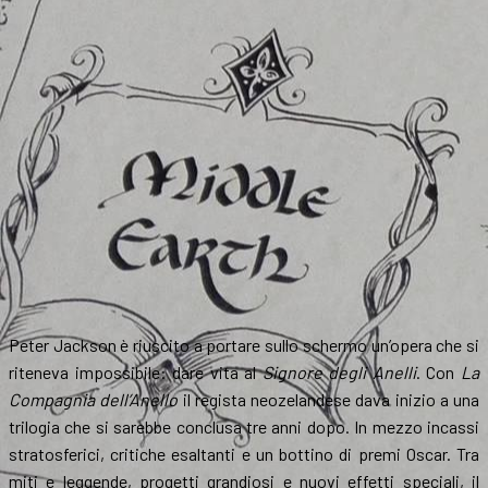
Peter Jackson è riuscito a portare sullo schermo un’opera che si
riteneva impossibile: dare vita al
Signore degli Anelli
. Con
La
Compagnia dell’Anello
il regista neozelandese dava inizio a una
trilogia che si sarebbe conclusa tre anni dopo. In mezzo incassi
stratosferici, critiche esaltanti e un bottino di premi Oscar. Tra
miti e leggende, progetti grandiosi e nuovi effetti speciali, il