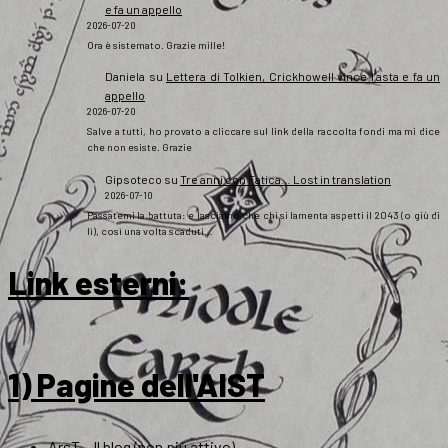
e fa un appello
2026-07-20
Ora è sistemato. Grazie mille!
Daniela
su
Lettera di Tolkien, Crickhowell vince l’asta e fa un
appello
2026-07-20
Salve a tutti, ho provato a cliccare sul link della raccolta fondi ma mi dice
che non esiste. Grazie
Gipsoteco
su
Tre anni con Fatica… Lost in translation
2026-07-10
Passatemi la battuta: e lasciamo che chi si lamenta aspetti il 2043 (o giù di
lì), così una volta scaduti…
Link esterni
:
1) Pagine dell'AIST
ArsT – Il blog (non più attivo)