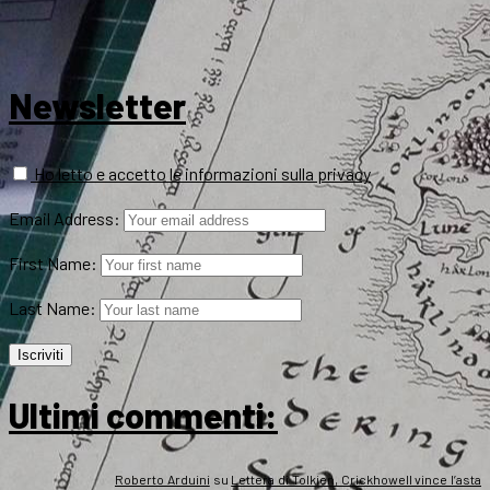
Newsletter
Ho letto e accetto le informazioni sulla privacy
Email Address:
First Name:
Last Name:
Ultimi commenti:
Roberto Arduini
su
Lettera di Tolkien, Crickhowell vince l’asta