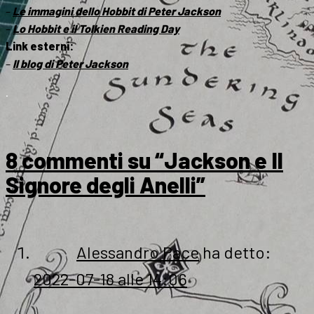
–
Le immagini dello Hobbit di Peter Jackson
–
Lo Hobbit e il Tolkien Reading Day
Link esterni:
–
Il blog di Peter Jackson
.
8 commenti su “Jackson e Il
Signore degli Anelli”
Alessandro Pace
ha detto:
2022-07-18 alle 14:06