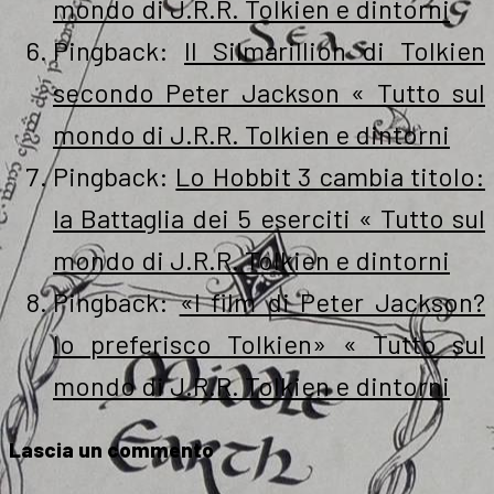
mondo di J.R.R. Tolkien e dintorni
Pingback:
Il Silmarillion di Tolkien
secondo Peter Jackson « Tutto sul
mondo di J.R.R. Tolkien e dintorni
Pingback:
Lo Hobbit 3 cambia titolo:
la Battaglia dei 5 eserciti « Tutto sul
mondo di J.R.R. Tolkien e dintorni
Pingback:
«I film di Peter Jackson?
Io preferisco Tolkien» « Tutto sul
mondo di J.R.R. Tolkien e dintorni
Lascia un commento