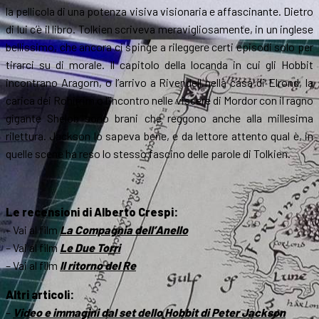
la pellicola di una potenza visiva visionaria e affascinante. Dietro
di lui c’è il libro. Tolkien scriveva meravigliosamente, in un inglese
bellissimo, che ancora ci spinge a rileggere certi episodi solo per
tirarci su di morale. Il capitolo della locanda in cui gli Hobbit
incontrano Aragorn, o l’arrivo a Rivendell nella casa di Elrond, la
carica dei Rohirrim o l’incontro nelle viscere di Mordor con il ragno
gigante Shelob sono brani che reggono anche alla millesima
rilettura. Jackson lo sapeva bene, e da lettore attento qual è, in
quelle scene ha reso lo stesso fascino delle parole di Tolkien.
Le recensioni di Alberto Crespi:
– Vai al film
La Compagnia dell’Anello
– Vai al film
Le Due Torri
– Vai al film
Il ritorno del Re
Altri articoli:
–
Video e immagini dal set dello Hobbit di Peter Jackson