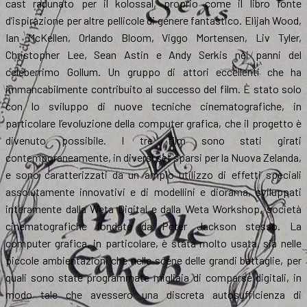
cast radunato per il kolossal, proprio come il libro fonte
d’ispirazione per altre pellicole di genere fantastico. Elijah Wood,
Ian McKellen, Orlando Bloom, Viggo Mortensen, Liv Tyler,
Christopher Lee, Sean Astin e Andy Serkis nei panni del
celeberrimo Gollum. Un gruppo di attori eccellenti che ha
immancabilmente contribuito al successo del film. È stato solo
con lo sviluppo di nuove tecniche cinematografiche, in
particolare l’evoluzione della computer grafica, che il progetto è
divenuto possibile. I tre film sono stati girati
contemporaneamente, in diversi set sparsi per la Nuova Zelanda,
e sono caratterizzati da un ampio utilizzo di effetti speciali
assolutamente innovativi e di modellini e diorama, sviluppati
interamente dalla Weta Digital e dalla Weta Workshop, società
cinematografiche fondate da Peter Jackson stesso. La
computer grafica, in particolare, è stata molto usata, sia nelle
piccole ambientazioni che nelle scene delle grandi battaglie, per
quali sono state programmate migliaia di comparse digitali, in
modo tale che avessero una discreta autosufficienza di