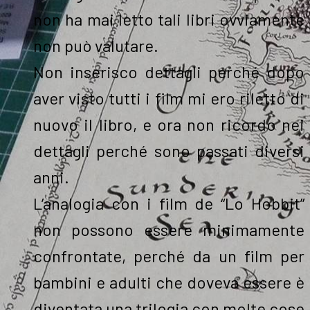
non ha mai letto tali libri ovviamente
non può valutare.
Non inserisco dettagli perché dopo
aver visto tutti i film mi ero riletto di
nuovo il libro, e ora non ricordo nei
dettagli perché sono passati diversi
anni.
L’analogia con i film de “Lo Hobbit”
non possono essere minimamente
confrontate, perché da un film per
bambini e adulti che doveva essere è
diventata una trilogia con molte cose