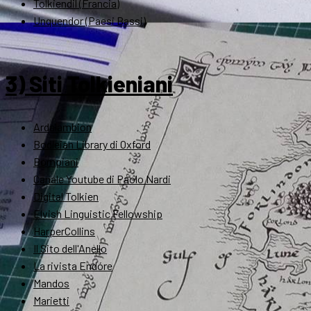
Tolkiendil (Francia)
Unquendor (Paesi Bassi)
3) Siti Tolkieniani
Ardalambion
Bodleian Library di Oxford
Bompiani
Canale Youtube di Paolo Nardi
Digital Tolkien
Elvish Linguistic Fellowship
HarperCollins
Il Sito dell'Anello
La rivista Endóre
Mandos
Marietti