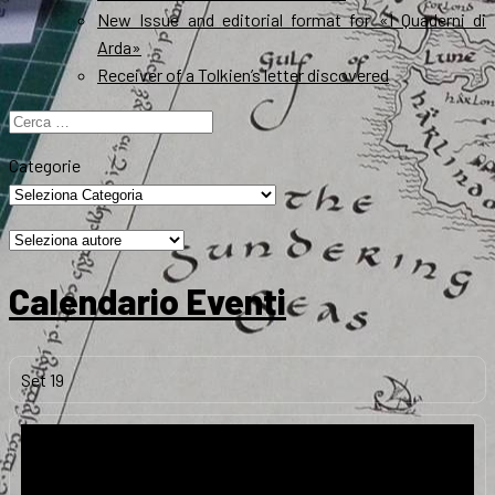
New Issue and editorial format for «I Quaderni di
Arda»
Receiver of a Tolkien’s letter discovered
Ricerca
per:
Categorie
Calendario Eventi
Set
19