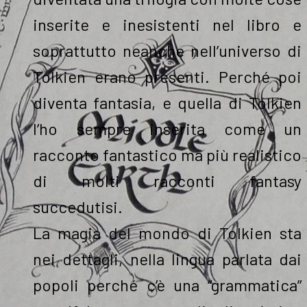
inserite e inesistenti nel libro e
soprattutto neanche nell’universo di
Tolkien erano presenti. Perché poi
diventa fantasia, e quella di Tolkien
l’ho sempre inserita come un
racconto fantastico ma più realistico
di molti racconti fantasy
succedutisi.
La magia del mondo di Tolkien sta
nei dettagli, nella lingua parlata dai
popoli perché c’è una “grammatica”