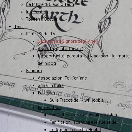
Le Pillole di Claudio Testi
Interviste
Tolkien a Scuola
Temi
Film e Serie-TV
Jackson e il Signore degli Anelli
Aspetta, qual è Thorin?
L’opportunità perduta da Jackson: la morte
dei nipoti
Fandom
Associazioni Tolkieniane
Smial in Italia
Fan-Film
Sulle Tracce dei Kiwi Hobbit
Fan-Fiction
Fan fiction, l’arte di seguire Tolkien
Fan fiction, il canone e le sue sfide
Le Appendici de Lo Hobbit