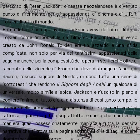
percorso di Peter Jackson, cineasta neozelandese è divenuto
punto di riferimento per gli appassionati di cinema e di J.R.R.
Tolkien di tutto il mondo.
Prima di farne un capolavoro, Jackson aveva definito il libro di
Tolkien come “impossibile da filmare”. Raccontare l’universo
creato da John Ronald Tolkien era un azzardo e una sfida
complicata, non solo per via dei tantissimi appassionati della
saga ma anche per la complessità dell’opera in sé. Perché oltre al
racconto delle vicende di Frodo che deve distruggere l’anello di
Sauron, l’oscuro signore di Mordor, ci sono tutta una serie di
“sottotesti” che rendono
Il Signore degli Anelli
un qualcosa di
universale, molto simile all’epica. Jackson è riuscito in pieno a
cogliere l’anima di tutto ciò e, a distanza di così tanto tempo, lo
stupore della prima visione rimane intatto e per certi versi si
rafforza. Il primo capitolo soprattutto, è quello che mantiene in
maniera quasi ossessionatamente maniacale tutta la densità
narrativa che si trova sulla pagina scritta. Al di la di tagli e scelte
dovute, per quanto dolorose.