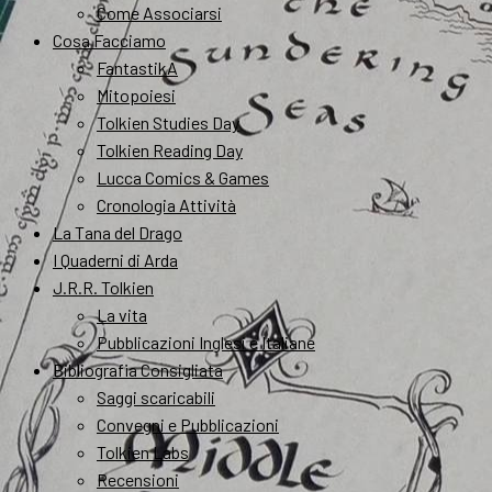
Come Associarsi
Cosa Facciamo
FantastikA
Mitopoiesi
Tolkien Studies Day
Tolkien Reading Day
Lucca Comics & Games
Cronologia Attività
La Tana del Drago
I Quaderni di Arda
J.R.R. Tolkien
La vita
Pubblicazioni Inglesi e Italiane
Bibliografia Consigliata
Saggi scaricabili
Convegni e Pubblicazioni
Tolkien Labs
Recensioni