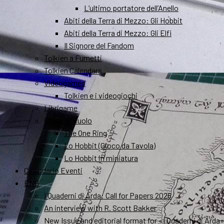
L’ultimo portatore dell’Anello
Abiti della Terra di Mezzo: Gli Hobbit
Abiti della Terra di Mezzo: Gli Elfi
Il Signore del Fandom
Tolkien a Fumetti
Tolkien Calendars
Videogames
Tolkien e i videogiochi
Librigame
Gioco di Ruolo
The One Ring
Lo Hobbit (Gioco da Tavola)
Lo Hobbit in miniatura
Calendario Eventi
ENG
I Quaderni di Arda: Call for Papers 2026
An interview with R. Scott Bakker
New Issue and editorial format for «I Quaderni di Arda