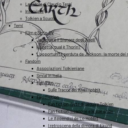
Le Pillole di Claudio Testi
Interviste
Tolkien a Scuola
Temi
Film e Serie-TV
Jackson e il Signore degli Anelli
Aspetta, qual è Thorin?
L’opportunità perduta da Jackson: la morte dei 
Fandom
Associazioni Tolkieniane
Smial in Italia
Fan-Film
Sulle Tracce dei Kiwi Hobbit
Fan-Fiction
Fan fiction, l’arte di seguire Tolkien
Fan fiction, il canone e le sue sfide
Le Appendici de Lo Hobbit
I retroscena della dimora di Elrond