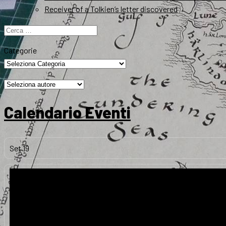
Receiver of a Tolkien’s letter discovered
Ricerca
per:
Categorie
Calendario Eventi
Set
19