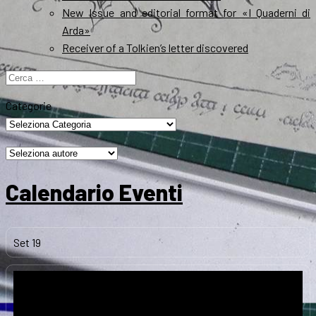
New Issue and editorial format for «I Quaderni di
Arda»
Receiver of a Tolkien’s letter discovered
Ricerca
per:
Categorie
Calendario Eventi
Set
19