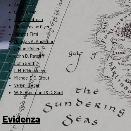
Anne Petty
Corey Olsen
David Bratman
Diana Pavlac Glyer
Dimitra Fimi
Douglas A. Anderson
Jason Fisher
John D. Rateliff
John Garth
L.M. Gildersleeve
Michael D.C. Drout
Verlyn Flieger
W. G. Hammond & C. Scull
Evidenza