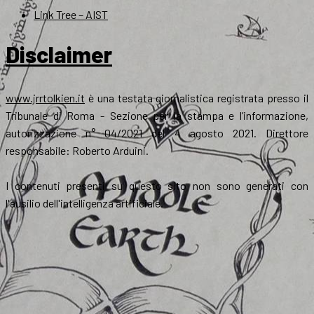
Link Tree – AIST
Disclaimer
www.jrrtolkien.it
è una testata giornalistica registrata presso il
Tribunale di Roma - Sezione per la stampa e l’informazione,
autorizzazione n° 04/2021 del 4 agosto 2021. Direttore
responsabile: Roberto Arduini.
I contenuti presenti su questo sito non sono generati con
l'ausilio dell'intelligenza artificiale.