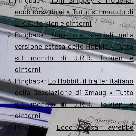
ecco cosa dirà! « Tutto sul mondo di
J.R.R. Tolkien e dintorni
Pingback:
Nove ore speciali nella
versione estesa dello Hobbit « Tutto
sul mondo di J.R.R. Tolkien e
dintorni
Pingback:
Lo Hobbit, il trailer italiano
della Desolazione di Smaug « Tutto
sul mondo di J.R.R. Tolkien e
dintorni
Pingback:
Ecco cosa avrebbe