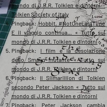
mondo di J.R.R. Tolkien e dintorni –
Tolkien Society of Italy
Pingback:
Hobbit, #NotOneLastTime
E il viaggio continua… « Tutto sul
mondo di J.R.R. Tolkien e dintorni
Pingback:
I film e la desolazione
dello Smaug mutante « Tutto sul
mondo di J.R.R. Tolkien e dintorni
Pingback:
Il Silmarillion di Tolkien
secondo Peter Jackson « Tutto sul
mondo di J.R.R. Tolkien e dintorni
Pingback:
Peter Jackson cambia