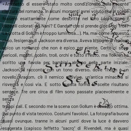
«Ammetto di essere stato molto condizionato dalla recente
rilettura del romanzo. In alcuni momenti avrei voluto che le scene
fossero esattamente come descritte nel libro (dove sono i
cappelli colorati dei Nani? E Gandalf che si prende gioco dei Troll?
La grotta di Gollum è troppo luminosa…). Ma, mai come in questo
caso, l’esigenza di Jackson era diversa. Aveva bisogno di rendere
epico un romanzo che non è epico per niente. Certo ci sono
pericoli, mostri, goblin, troll, orchi e tutto il resto, ma Tolkien ha
scritto una favola per bambini, almeno nella parte iniziale.
Jackson la racconta con un tono diverso, dove Thorin è un
novello Aragorn, c’è il nemico redivivo, un’antica minaccia si
risveglia e così via. E sotto questa forma le scelte risultano
sensate. Tre ore circa di film sono passate piacevolmente e
senza
troppi cali. E secondo me la scena con Gollum è davvero ottima.
Dal punto di vista tecnico. Costumi favolosi. La fotografia buona
quasi ovunque, tranne in alcuni punti dove la luce è davvero
esagerata (capisco l’effetto “sacro” di Rivendell, ma è quasi