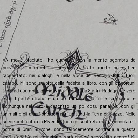
«A me è piaciuto, l’ho guardato con la mente sgombra da
prevedibili confronti. Il prologo è stato molto bello, ben
raccontato, nei dialoghi e nella voce del vecchio Bilbo fuori
campo. Mi sono stupita della fedeltà al libro, con gli opportuni
tagli (ad esempio, gli indovinelli ridotti da 8 a 4). Radagast è vero
è un tipetto strano e un po’ fumato! Ma mi è simpatico e
comunque nel libro è descritto un po’ così: parla più con gli
animali e gli alberi che con altri abitanti la Terra di Mezzo. Nelle
scene ambientate a Rivendell (non mi sentirete mai pronunciare il
nome di Gran Burrone, sono ferocemente contraria a questa
traduzione) io mi emoziono, sarà che mi sento elfo dentro! Mi