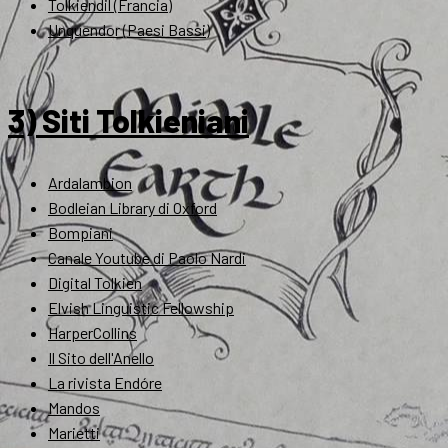
Tolkiendil (Francia)
Unquendor (Paesi Bassi)
3) Siti Tolkieniani
Ardalambion
Bodleian Library di Oxford
Bompiani
Canale Youtube di Paolo Nardi
Digital Tolkien
Elvish Linguistic Fellowship
HarperCollins
Il Sito dell'Anello
La rivista Endóre
Mandos
Marietti