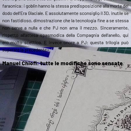
faraonica: i goblin hanno la stessa predisposizione alla morte dei
dodo dell’Era Glaciale. E assolutamente sconsiglio il 3D, inutile se
non fastidioso, dimostrazione che la tecnologia fine a se stessa
non serve a nulla e che PJ non ama il mezzo. Sinceramente,
rispetto all’attesa spasmodica della Compagnia dell’anello, qui
ero molto scettico. E invece onore a PJ: questa trilogia può
superare la precedente».
Manuel Chiofi: tutte le modifiche sono sensate