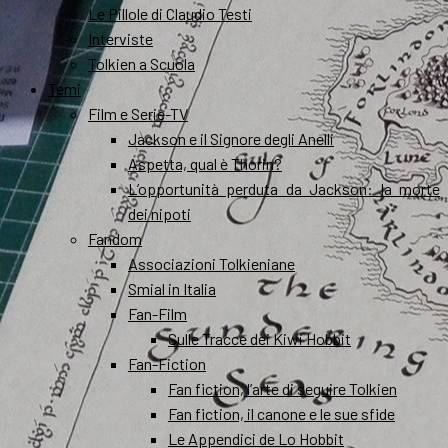
Le Pillole di Claudio Testi
Interviste
Tolkien a Scuola
Temi
Film e Serie-TV
Jackson e il Signore degli Anelli
Aspetta, qual è Thorin?
L’opportunità perduta da Jackson: la morte
dei nipoti
Fandom
Associazioni Tolkieniane
Smial in Italia
Fan-Film
Sulle Tracce dei Kiwi Hobbit
Fan-Fiction
Fan fiction, l’arte di seguire Tolkien
Fan fiction, il canone e le sue sfide
Le Appendici de Lo Hobbit