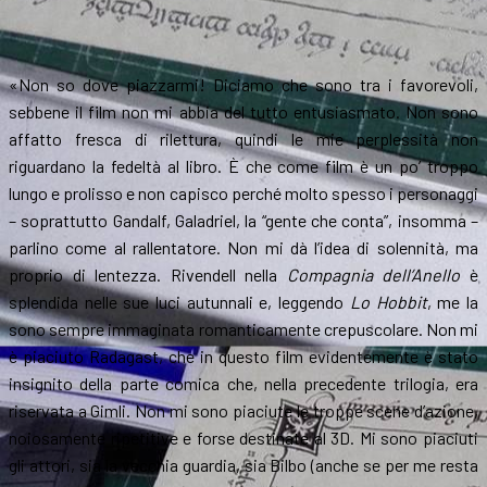
«Non so dove piazzarmi! Diciamo che sono tra i favorevoli,
sebbene il film non mi abbia del tutto entusiasmato. Non sono
affatto fresca di rilettura, quindi le mie perplessità non
riguardano la fedeltà al libro. È che come film è un po’ troppo
lungo e prolisso e non capisco perché molto spesso i personaggi
– soprattutto Gandalf, Galadriel, la “gente che conta”, insomma –
parlino come al rallentatore. Non mi dà l’idea di solennità, ma
proprio di lentezza. Rivendell nella
Compagnia dell’Anello
è
splendida nelle sue luci autunnali e, leggendo
Lo Hobbit
, me la
sono sempre immaginata romanticamente crepuscolare. Non mi
è piaciuto Radagast, che in questo film evidentemente è stato
insignito della parte comica che, nella precedente trilogia, era
riservata a Gimli. Non mi sono piaciute le troppe scene d’azione,
noiosamente ripetitive e forse destinate al 3D. Mi sono piaciuti
gli attori, sia la vecchia guardia, sia Bilbo (anche se per me resta