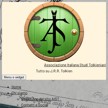
Vai
al
contenuto
Associazione Italiana Studi Tolkieniani
Tutto su J.R.R. Tolkien
Menu e widget
Home
Chi siamo
Redazione del sito AIST
Contatti e Social