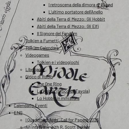
I retroscena della dimora di Elrond
L’ultimo portatore dell’Anello
Abiti della Terra di Mezzo: Gli Hobbit
Abiti della Terra di Mezzo: Gli Elfi
Il Signore del Fandom
Tolkien a Fumetti
Tolkien Calendars
Videogames
Tolkien e i videogiochi
Librigame
Gioco di Ruolo
The One Ring
Lo Hobbit (Gioco da Tavola)
Lo Hobbit in miniatura
Calendario Eventi
ENG
I Quaderni di Arda: Call for Papers 2026
An interview with R. Scott Bakker