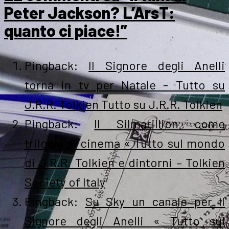
Peter Jackson? L’ArsT:
quanto ci piace!”
Pingback:
Il Signore degli Anelli
torna in tv per Natale - Tutto su
J.R.R. Tolkien Tutto su J.R.R. Tolkien
Pingback:
Il Silmarillion come
trilogia al cinema « Tutto sul mondo
di J.R.R. Tolkien e dintorni – Tolkien
Society of Italy
Pingback:
Su Sky un canale per Il
Signore degli Anelli « Tutto sul