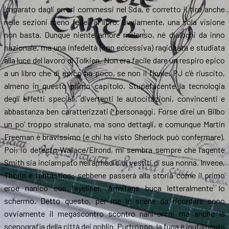
imparato dagli errori commessi nel Sda, e corretto il tiro anche
nelle sezioni meno fedeli al libro. Ovviamente, una sola visione
non basta. Dunque niente amore melenso, né dialoghi da inno
nazionale, ma una infedeltà (non eccessiva) ragionata e studiata
alla luce del lavoro di Tolkien. Non era facile dare un respiro epico
a un libro che di epico ha poco, se non il finale. PJ c’è riuscito,
almeno in questo primo capitolo. Stupefacente la tecnologia
degli effetti speciali, divertenti le autocitazioni, convincenti e
abbastanza ben caratterizzati i personaggi. Forse direi un Bilbo
un po’ troppo stralunato, ma sono dettagli, e comunque Martin
Freeman è bravissimo (e chi ha visto Sherlock può confermare).
Poi, io detesto Wallace/Elrond, mi sembra sempre che l’agente
Smith sia inciampato nell’armadio di vestiti di sua nonna. Invece,
Thorin è fantastico: sebbene passerà alla storia come il primo
eroe nanico con l’eyeliner, Armitage buca letteralmente lo
schermo. Detto questo, per me le scene da ricordare sono
ovviamente il megascontro scontro nani-orchi ma anche la
scenografia della città dei goblin. Purtroppo, la fuga è inutilmente