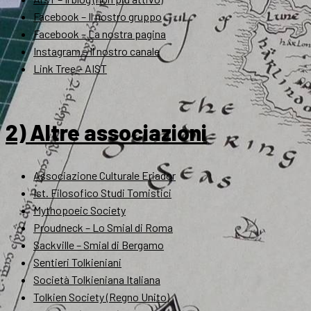
Facebook – Il nostro gruppo
Facebook – La nostra pagina
Instagram – Il nostro canale
Link Tree – AIST
2) Altre associazioni
Associazione Culturale Eriador
Ist. Filosofico Studi Tomistici
Mythopoeic Society
Proudneck – Lo Smial di Roma
Sackville – Smial di Bergamo
Sentieri Tolkieniani
Società Tolkieniana Italiana
Tolkien Society (Regno Unito)