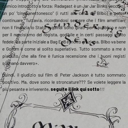
comico introdotto a forza: Radagast è un Jar Jar Binks vecchio),
un po’ “cinepanettonesco” (i rutti alla cena da Bilbo) e potrei
continuare. Tuttavia, ricordandosi sempre che i film americani
non li finanzia lo Stato e quindi sono girati per il pubblico e non
per il narcisismo del regista, godibile e in certi passaggi molto
fedele. La parte iniziale a Bag End è molto graziosa, Bilbo va bene
e Gollum è come al solito superlativo. Tutto sommato a me è
piaciuto, che alla fine è l’unica recensione che i buoni registi
sognano davvero».
Quindi, il giudizio sul film di Peter Jackson è tutto sommato
positivo. Ma, dove sono le stroncature??? Se volete leggere la
più pesante e irriverente,
seguite il link qui sotto
!!!