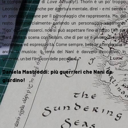
la comparsa porno di
Love Actually
!). Thorin è un po’ troppo
Leonida di 300 – anche per apertura mentale, direi – e mi sembra
un pochino giovane per il personaggio che rappresenta. Ma, del
resto, commercialmente parlando un personaggio vagamente
“figo” doveva esserci, non si può aspettare fino al terzo film per
Bard. Bella la scena con Gollum, che di per sé è un capolavoro di
tecnologia ed espressività. Come sempre, belle le scenografie e
anche la musica: il tema dei Nani è davvero evocativo. In
generale, un bel film, con delle pecche».
Daniela Mastroddi: più guerrieri che Nani da
giardino!