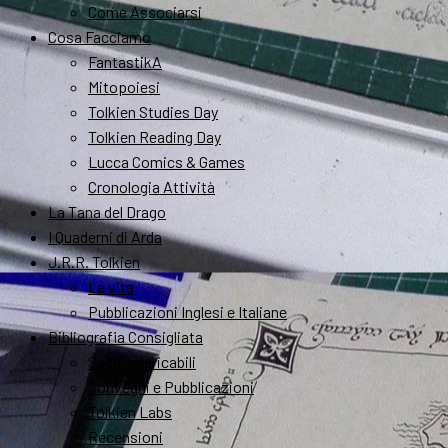
Come Associarsi
Cosa Facciamo
FantastikA
Mitopoiesi
Tolkien Studies Day
Tolkien Reading Day
Lucca Comics & Games
Cronologia Attività
La Tana del Drago
I Quaderni di Arda
J.R.R. Tolkien
La vita
Pubblicazioni Inglesi e Italiane
Bibliografia Consigliata
Saggi scaricabili
Convegni e Pubblicazioni
Tolkien Labs
Recensioni