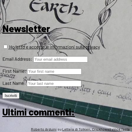
Newsletter
Ho letto e accetto le informazioni sulla privacy
Email Address:
First Name:
Last Name:
Ultimi commenti:
Roberto Arduini
su
Lettera di Tolkien, Crickhowell vince l’asta