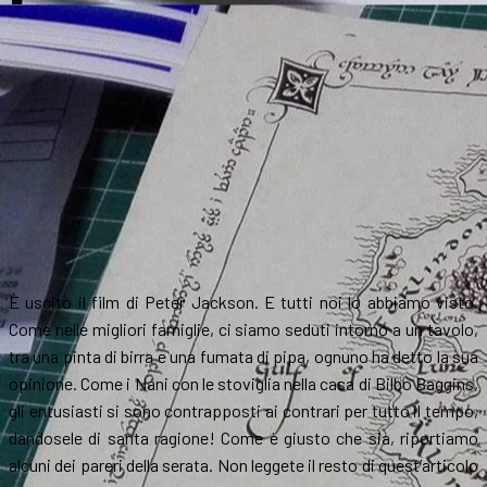
È uscito il film di Peter Jackson. E tutti noi lo abbiamo visto.
Come nelle migliori famiglie, ci siamo seduti intorno a un tavolo,
tra una pinta di birra e una fumata di pipa, ognuno ha detto la sua
opinione. Come i Nani con le stoviglia nella casa di Bilbo Baggins,
gli entusiasti si sono contrapposti ai contrari per tutto il tempo,
dandosele di santa ragione! Come è giusto che sia, riportiamo
alcuni dei pareri della serata. Non leggete il resto di quest’articolo