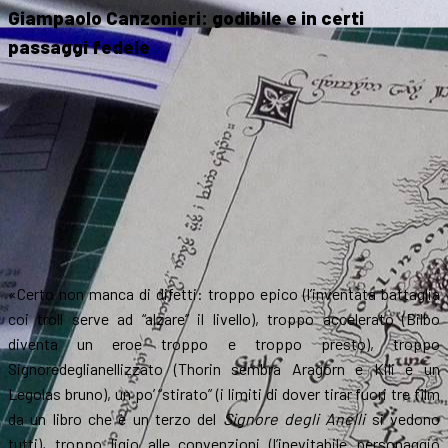
Giampaolo Canzonieri: godibile e in certi
passaggi fedele
«Certo non manca di difetti: troppo epico (l’inventata battaglia
coi troll serve ad “alzare” il livello), troppo accelerato (Bilbo
diventa un eroe troppo e troppo presto), troppo
Signoredeglianellizzato (Thorin sembra Aragorn e Kili è un
Legolas bruno), un po’ “stirato” (i limiti di dover tirar fuori tre film
da un libro che è un terzo del
Signore degli Anelli
si vedono
tutti), troppo ligio alle convenzioni (l’inevitabile personaggio