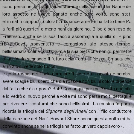
sono persa nei dettagli dei costumi e delle scene. Dei Nani e del
loro aspetto ne avevo parlato anche altre volte, sono stati
eliminati i cappucci colorati, ma sinceramente ha fatto bene PJ
a farli più guerrieri e meno nani da giardino. Bilbo è ben reso da
Freeman, anche se la sua faccia assomiglia a quella di Pipino
(Billy Boyd), spaventato e coraggioso allo stesso tempo,
bellissima la scena con Gollum e la sua pietà che non gli permette
di ucciderlo segnando il futuro della Terra di Mezzo. Smaug, che
all’inizio si vede solo fuoco
e coda rossa, nel finale compare il naso e un occhio e sembra
avere scaglie blu, spero che sia rosso e non blu, il colore dipende
dal fatto che è a riposo? Boh! Comunque per me è stato godibile
e lo vedrò di nuovo perché a volte mi sono persa molti dettagli e
per rivedere i costumi che sono bellissimi! La musica in parte
ricorda la trilogia del
Signore degli Anelli
con il filo conduttore
della canzone dei Nani. Howard Shore anche questa volta mi ha
convinto anche se nella trilogia ha fatto un vero capolavoro».