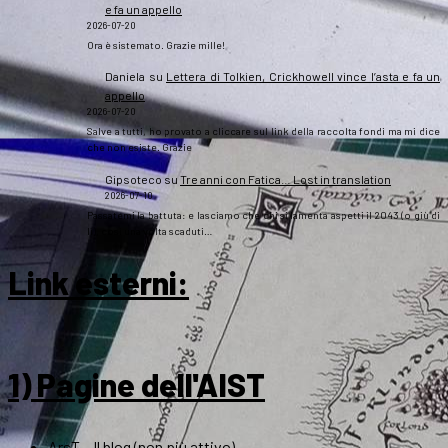
e fa un appello
2026-07-20
Ora è sistemato. Grazie mille!
Daniela
su
Lettera di Tolkien, Crickhowell vince l’asta e fa un
appello
2026-07-20
Salve a tutti, ho provato a cliccare sul link della raccolta fondi ma mi dice
che non esiste. Grazie
Gipsoteco
su
Tre anni con Fatica… Lost in translation
2026-07-10
Passatemi la battuta: e lasciamo che chi si lamenta aspetti il 2043 (o giù di
lì), così una volta scaduti…
Link esterni
:
1) Pagine dell'AIST
ArsT – Il blog (non più attivo)