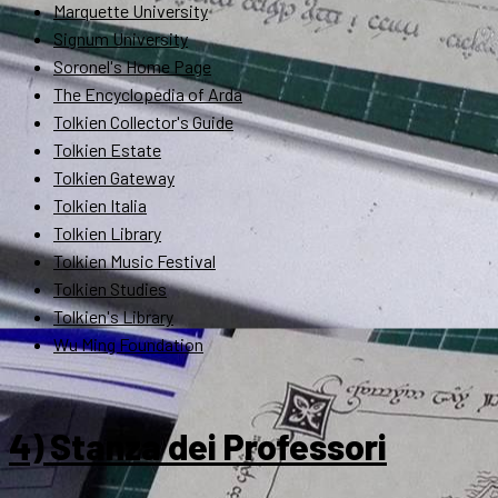
Marquette University
Signum University
Soronel's Home Page
The Encyclopedia of Arda
Tolkien Collector's Guide
Tolkien Estate
Tolkien Gateway
Tolkien Italia
Tolkien Library
Tolkien Music Festival
Tolkien Studies
Tolkien's Library
Wu Ming Foundation
4) Stanza dei Professori