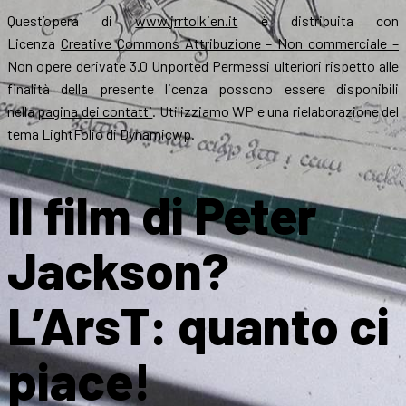
Quest’opera di
www.jrrtolkien.it
è distribuita con
Licenza
Creative Commons Attribuzione – Non commerciale –
Non opere derivate 3.0 Unported
Permessi ulteriori rispetto alle
finalità della presente licenza possono essere disponibili
nella
pagina dei contatti
. Utilizziamo WP e una rielaborazione del
tema LightFolio di Dynamicwp.
Il film di Peter
Jackson?
L’ArsT: quanto ci
piace!