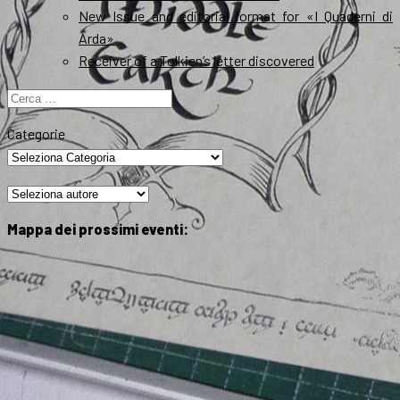
New Issue and editorial format for «I Quaderni di
Arda»
Receiver of a Tolkien’s letter discovered
Ricerca
per:
Categorie
Mappa dei prossimi eventi: