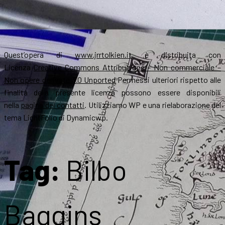
Quest’opera di
www.jrrtolkien.it
è distribuita con
Licenza
Creative Commons Attribuzione – Non commerciale –
Non opere derivate 3.0 Unported
Permessi ulteriori rispetto alle
finalità della presente licenza possono essere disponibili
nella
pagina dei contatti
. Utilizziamo WP e una rielaborazione del
tema LightFolio di Dynamicwp.
Tag:
Bilbo
Baggins