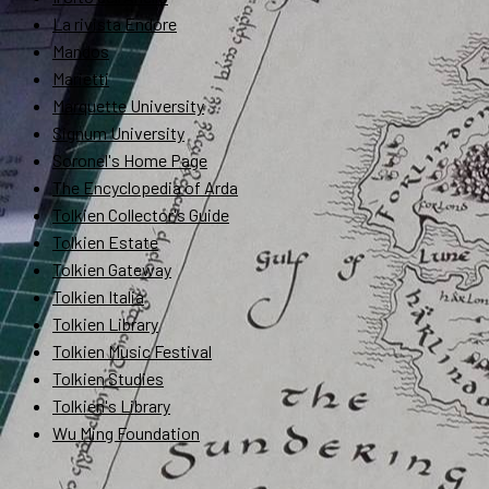
La rivista Endóre
Mandos
Marietti
Marquette University
Signum University
Soronel's Home Page
The Encyclopedia of Arda
Tolkien Collector's Guide
Tolkien Estate
Tolkien Gateway
Tolkien Italia
Tolkien Library
Tolkien Music Festival
Tolkien Studies
Tolkien's Library
Wu Ming Foundation