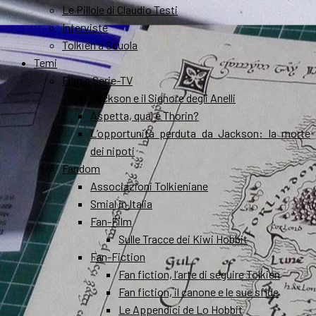
Le Pillole di Claudio Testi
Interviste
Tolkien a Scuola
Temi
Film e Serie-TV
Jackson e il Signore degli Anelli
Aspetta, qual è Thorin?
L’opportunità perduta da Jackson: la morte
dei nipoti
Fandom
Associazioni Tolkieniane
Smial in Italia
Fan-Film
Sulle Tracce dei Kiwi Hobbit
Fan-Fiction
Fan fiction, l’arte di seguire Tolkien
Fan fiction, il canone e le sue sfide
Le Appendici de Lo Hobbit