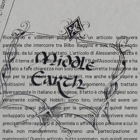
Riceviamo e volentieri pubblichiamo un articolo sulla vera
parentela che intercorre tra Bilbo Baggins e suo nipote Frodo
Baggins, da lui anche adottato. L’articolo di Alessandro Mazza è
stato il tema di discussione sul gruppo FB dell’Associazione e ha
portato a fare chiarezza non solo circa la corretta traduzione da
fare per la parentela tra i due Hobbit, ma anche a far capire a
moltissimi lettori come questo argomento sia trattato
diversamente in italiano e in inglese. Il fatto è che gli inglesi sono
veramente come gli Hobbit: sono loro, infatti, ad avere un
interesse quasi patologico per la genealogia, e quindi hanno
sviluppato una terminologia che permette di descrivere molto
precisamente rapporti di parentela o affinità con persone a cui in
Italia non manderemmo nemmeno una partecipazione di
matrimonio! Questo articolo, tutto sommato, può quindi essere