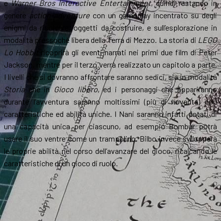
e
Warner Bros Interactive Entertainment
, quindi restando in
genere
action-adventure
con un gameplay incentrato su degli
enigmi da risolvere, oggetti da costruire, e sull’esplorazione in
modalità pressoché libera della Terra di Mezzo. La storia di
LEGO
Lo Hobbit
ricoprirà gli eventi narrati nei primi due film di Peter
Jackson, mentre per il terzo verrà realizzato un capitolo a parte.
I livelli che si dovranno affrontare saranno sedici, sia in modalità
Storia
che in
Gioco libero
, ed i personaggi che appariranno
durante l’avventura saranno moltissimi (più di novanta) con
caratteristiche ed abilità uniche. I Nani saranno infatti dotati di
una capacità unica per ciascuno, ad esempio Bombur potrà
usare il suo ventre come un trampolino. Bilbo invece svilupperà
le proprie abilità nel corso dell’avanzare del gioco, ricalcando le
caratteristiche di un gioco di ruolo.