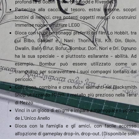
profondità di Goblin Town, Mirkwood e Rivendell.
Partecipa alla caccia al tesoro, estrai gemme, scopri
bottini di nemici, crea potenti oggetti magici o costruirci
immense nuove strutture LEGO
Gioca con i tuoi personaggi preferiti del film Lo Hobbit, tra
cui Bilbo, Gandalf e i Nani: Thorin, Fili, Kili, Oin, Gloin,
Dwalin, Balin Bifur, Bofur, Bombur, Dori, Nori e Ori. Ognuno
ha la sua speciale – e piuttosto esilarante – abilità. Ad
esempio, Bombur può essere utilizzato come un
trampolino per scaraventare i suoi compagni lontano dal
pericolo.
Colleziona, combina e crea nuovi elementi nel Blacksmith
Shop utilizzando Mithril, il metallo più prezioso nella Terra
di Mezzo
Vinci in un gioco di enigmi e impara a maneggiare il potere
de L’Unico Anello
Gioca con la famiglia e gli amici, con facile accesso
all’opzione di gameplay drop-in, drop-out. (Disponibile solo