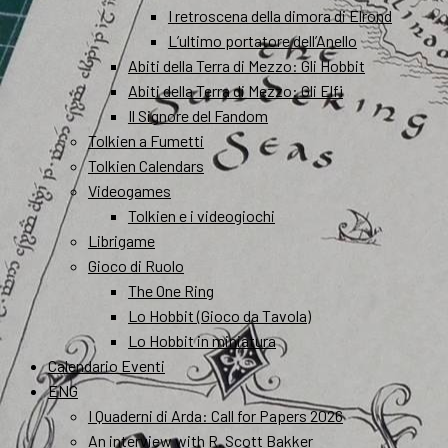
I retroscena della dimora di Elrond
L’ultimo portatore dell’Anello
Abiti della Terra di Mezzo: Gli Hobbit
Abiti della Terra di Mezzo: Gli Elfi
Il Signore del Fandom
Tolkien a Fumetti
Tolkien Calendars
Videogames
Tolkien e i videogiochi
Librigame
Gioco di Ruolo
The One Ring
Lo Hobbit (Gioco da Tavola)
Lo Hobbit in miniatura
Calendario Eventi
ENG
I Quaderni di Arda: Call for Papers 2026
An interview with R. Scott Bakker