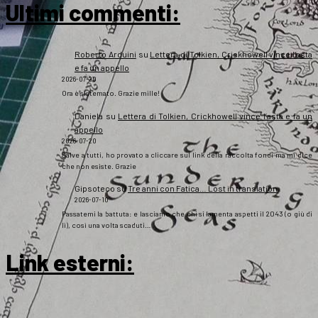
Ultimi commenti:
Roberto Arduini
su
Lettera di Tolkien, Crickhowell vince l’asta
e fa un appello
2026-07-20
Ora è sistemato. Grazie mille!
Daniela
su
Lettera di Tolkien, Crickhowell vince l’asta e fa un
appello
2026-07-20
Salve a tutti, ho provato a cliccare sul link della raccolta fondi ma mi dice
che non esiste. Grazie
Gipsoteco
su
Tre anni con Fatica… Lost in translation
2026-07-10
Passatemi la battuta: e lasciamo che chi si lamenta aspetti il 2043 (o giù di
lì), così una volta scaduti…
Link esterni
: