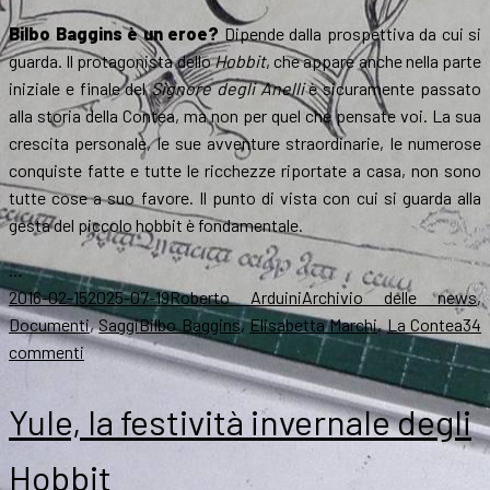
Bilbo Baggins è un eroe?
Dipende dalla prospettiva da cui si
guarda. Il protagonista dello
Hobbit
, che appare anche nella parte
iniziale e finale del
Signore degli Anelli
è sicuramente passato
alla storia della Contea, ma non per quel che pensate voi. La sua
crescita personale, le sue avventure straordinarie, le numerose
conquiste fatte e tutte le ricchezze riportate a casa, non sono
tutte cose a suo favore. Il punto di vista con cui si guarda alla
gesta del piccolo hobbit è fondamentale.
…
Scritto
Autore
Categorie
2016-02-15
2025-07-19
Roberto Arduini
Archivio delle news
,
il
Tag
Documenti
,
Saggi
Bilbo Baggins
,
Elisabetta Marchi
,
La Contea
34
su
commenti
Bilbo
uno
Yule, la festività invernale degli
sbandato?
Per
Hobbit
la