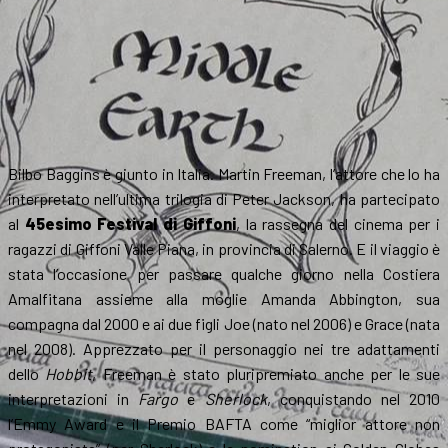
Bilbo Baggins è giunto in Italia. Martin Freeman, l’attore che lo ha
interpretato nell’ultima trilogia di Peter Jackson, ha partecipato
al
45esimo Festival di Giffoni
, la rassegna del cinema per i
ragazzi di Giffoni Valle Piana, in provincia di Salerno. E il viaggio è
stata l’occasione per passare qualche giorno nella Costiera
Amalfitana assieme alla moglie Amanda Abbington, sua
compagna dal 2000 e ai due figli Joe (nato nel 2006) e Grace (nata
nel 2008). Apprezzato per il personaggio nei tre adattamenti
dello
Hobbit
, Freeman è stato pluripremiato anche per le sue
interpretazioni in
Fargo
e
Sherlock
, conquistando nel 2010
l’Emmy Award e il Premio BAFTA come “miglior attore non