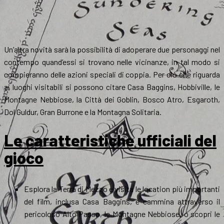
Un’altra novità sarà la possibilità di adoperare due personaggi nel
contempo quand’essi si trovano nelle vicinanze, in tal modo si
compieranno delle azioni speciali di coppia. Per ciò che riguarda
ai luoghi visitabili si possono citare Casa Baggins, Hobbiville, le
Montagne Nebbiose, la Città dei Goblin, Bosco Atro, Esgaroth,
Dol Guldur, Gran Burrone e la Montagna Solitaria.
Le caratteristiche ufficiali del
gioco
Esplora la Terra di Mezzo e visita le location più importanti
del film, inclusa Casa Baggins, e cammina attraverso il
pericoloso Alto Passo, le Montagne Nebbiose, o scopri le