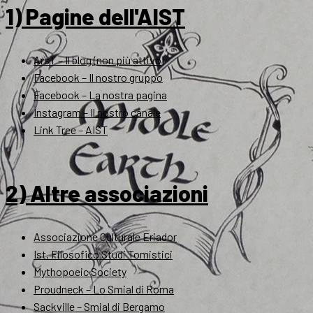
1) Pagine dell'AIST
ArsT – Il blog (non più attivo)
Facebook – Il nostro gruppo
Facebook – La nostra pagina
Instagram – Il nostro canale
Link Tree – AIST
2) Altre associazioni
Associazione Culturale Eriador
Ist. Filosofico Studi Tomistici
Mythopoeic Society
Proudneck – Lo Smial di Roma
Sackville – Smial di Bergamo