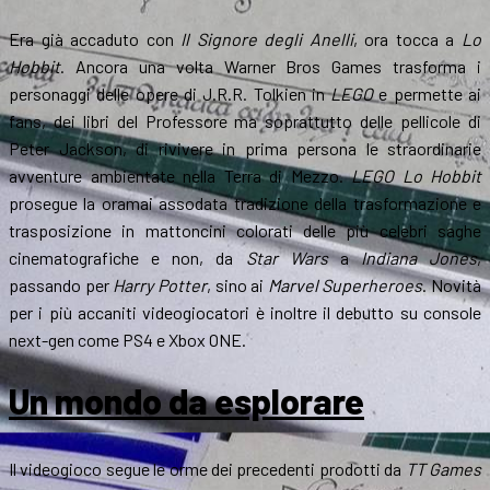
Era già accaduto con
Il Signore degli Anelli
, ora tocca a
Lo
Hobbit
. Ancora una volta Warner Bros Games trasforma i
personaggi delle opere di J.R.R. Tolkien in
LEGO
e permette ai
fans, dei libri del Professore ma soprattutto delle pellicole di
Peter Jackson, di rivivere in prima persona le straordinarie
avventure ambientate nella Terra di Mezzo.
LEGO Lo Hobbit
prosegue la oramai assodata tradizione della trasformazione e
trasposizione in mattoncini colorati delle più celebri saghe
cinematografiche e non, da
Star Wars
a
Indiana Jones
,
passando per
Harry Potter
, sino ai
Marvel Superheroes
. Novità
per i più accaniti videogiocatori è inoltre il debutto su console
next-gen come PS4 e Xbox ONE.
Un mondo da esplorare
Il videogioco segue le orme dei precedenti prodotti da
TT Games