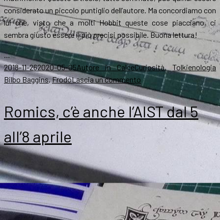
considerato un piccolo puntiglio dell’autore. Ma concordiamo con
lui che, visto che a molti Hobbit queste cose piacciano, ci
sembra giusto essere il più precisi possibile. Buona lettura!
…
Scritto
Autore
Categorie
T
2018-11-26
2020-05-05
Autore in Calce
Curiosità
,
Tolkienologia
il
su
Bilbo Baggins
,
Frodo
Lascia un commento
La
parentela
Romics, c’è anche l’AIST dal 5
di
Bilbo
all’8 aprile
e
Frodo,
facciamo
chiarezza