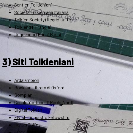
Sentieri Tolkieniani
Società Tolkieniana Italiana
Tolkien Society (Regno Unito)
Tolkiendil (Francia)
Unquendor (Paesi Bassi)
3) Siti Tolkieniani
Ardalambion
Bodleian Library di Oxford
Bompiani
Canale Youtube di Paolo Nardi
Digital Tolkien
Elvish Linguistic Fellowship
HarperCollins
Il Sito dell'Anello