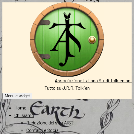
Vai
al
contenuto
Associazione Italiana Studi Tolkieniani
Tutto su J.R.R. Tolkien
Menu e widget
Home
Chi siamo
Redazione del sito AIST
Contatti e Social