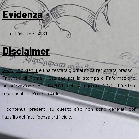
Evidenza
Link Tree – AIST
Disclaimer
www.jrrtolkien.it
è una testata giornalistica registrata presso il
Tribunale di Roma - Sezione per la stampa e l’informazione,
autorizzazione n° 04/2021 del 4 agosto 2021. Direttore
responsabile: Roberto Arduini.
I contenuti presenti su questo sito non sono generati con
l'ausilio dell'intelligenza artificiale.