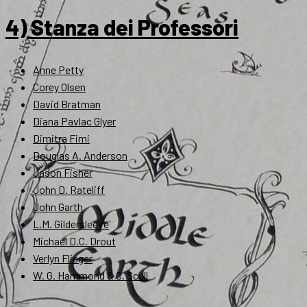
4) Stanza dei Professori
Anne Petty
Corey Olsen
David Bratman
Diana Pavlac Glyer
Dimitra Fimi
Douglas A. Anderson
Jason Fisher
John D. Rateliff
John Garth
L.M. Gildersleeve
Michael D.C. Drout
Verlyn Flieger
W. G. Hammond & C. Scull