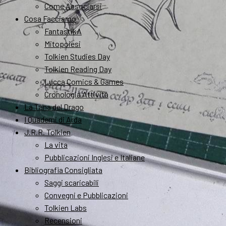
Come Associarsi
Cosa Facciamo
FantastikA
Mitopoiesi
Tolkien Studies Day
Tolkien Reading Day
Lucca Comics & Games
Cronologia Attività
La Tana del Drago
I Quaderni di Arda
J.R.R. Tolkien
La vita
Pubblicazioni Inglesi e Italiane
Bibliografia Consigliata
Saggi scaricabili
Convegni e Pubblicazioni
Tolkien Labs
Recensioni