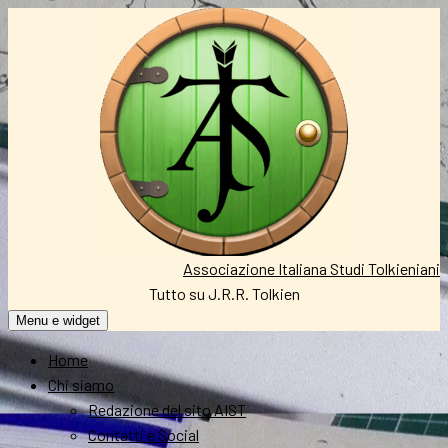
Vai
al
contenuto
Associazione Italiana Studi Tolkieniani
Tutto su J.R.R. Tolkien
Menu e widget
Home
Chi siamo
Redazione del sito AIST
Contatti e Social