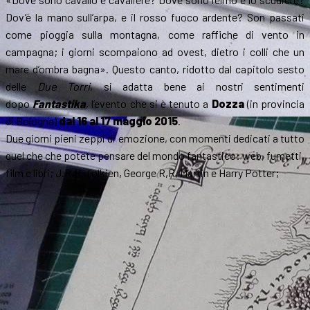
Dov’è la mano sull’arpa, e il rosso fuoco ardente? Son passati
come pioggia sulla montagna, come raffiche di vento in
campagna; i giorni scompaiono ad ovest, dietro i colli che un
mare d’ombra bagna». Questo canto, ridotto dal capitolo sesto
delle
Due Torri
, si adatta bene ai nostri sentimenti
dopo
Fantastika
, l’evento che si è tenuto a
Dozza
(in provincia
di Bologna)
dal 16 al 17 maggio 2015
.
Due giorni pieni zeppi di emozione, con momenti dedicati a tutto
quel che che potete pensare del mondo fantastico: web, fumetti,
film e libri; J.R.R. Tolkien, George R,R, Martin e Harry Potter;