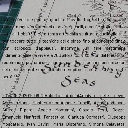
falchi, civette e poiane; giochi da tavolo, freccette e bersaglio;
gare di magia, incantesimi e pozioni; anelli, draghi e giovani Elfi e
pure gli Hobbit! E c’era tanta arte, dalla scultura a quella digitale
per toccare tutte le tecniche del dipinto fino al concerto finale
con scroscio d’applausi. Insomma, un fine settimana
indimenticabile da vivere a 200 all’ora, col viso fuori dal finestrino
respirando i profumi della campagna, con gli occhi pieni dei colori
del cielo e le note musicali che riempion la testa… Che vi siete
persi!!!
…
Scritto
Autore
Categorie
2015-05-20
2015-06-19
Roberto Arduini
Archivio delle news
,
il
Tag
Associazione
,
Manifestazioni
Agnese Tonelli
,
Alessio Vissani
,
Andrea Piparo
,
Angelo Montanini
,
Claudio Testi
,
Dozza
,
Emanuele Manfredi
,
Fantastika
,
Gianluca Comastri
,
Giuseppe
Moscatello
,
Ivan Cavini
,
Maria Distefano
,
Simona Calavetta
,