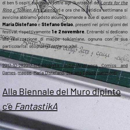
di ben 5 ospiti tolkieniani (oltre agli illustratori del
Lords for the
Ring – Tolkien Art Calendar
) e ora che la fatidica settimana si
avvicina abbiamo posto alcune domande a due di questi ospiti:
Maria Distefano
e
Stefano Gelao
, presenti nei primi giorni del
festival, rispettivamente
1 e 2 novembre
. Entrambi si dedicano
alla realizzazione di mappe tolkieniane, ognuna con la sua
particolarità: scopriamo assieme quali.
…
Scritto
Autore
Categorie
Tag
2017-10-28
2017-11-09
Roberto Arduini
Arte
Lucca Comics and
il
su
Games
,
mappe
,
Maria Distefano
,
Stefano Gelao
2 commenti
A
Lucca
Alla Biennale del Muro dipinto
C&G
le
c’è
FantastikA
mappe
della
Terra