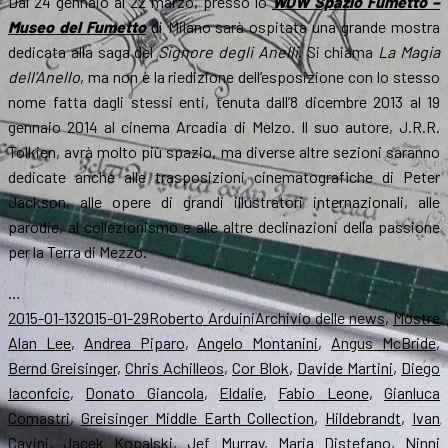
Dal 24 gennaio al 22 marzo, presso lo
WOW Spazio Fumetto –
Museo del Fumetto
di Milano sarà ospitata una grande mostra
dedicata alla saga del
Signore degli Anelli
. Si chiama
La Magia
dell’Anello
, ma non è la riedizione dell’esposizione con lo stesso
nome fatta dagli stessi enti, tenuta dall’8 dicembre 2013 al 19
gennaio 2014 al cinema Arcadia di Melzo. Il suo autore, J.R.R.
Tolkien, avrà molto più spazio, ma diverse altre sezioni saranno
dedicate anche alle trasposizioni cinematografiche di Peter
Jackson, alle opere di grandi illustratori internazionali, alle
parodie, al collezionismo e alle altre declinazioni della passione
per la Terra di Mezzo.
…
Scritto
Autore
Categorie
T
2015-01-13
2015-01-29
Roberto Arduini
Archivio delle news
,
Mostre
il
Alan Lee
,
Andrea Piparo
,
Angelo Montanini
,
Angus McBride
,
Bernd Greisinger
,
Chris Achilleos
,
Cor Blok
,
Davide Martini
,
Diego
Iaconfcic
,
Donato Giancola
,
Eldalie
,
Fabio Leone
,
Gianluca
Comastri
,
Greisinger Middle Earth Collection
,
Hildebrandt
,
Ivan
Cavini
,
Jacek Kopalski
,
Jef Murray
,
Maria Distefano
,
Ninni