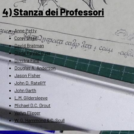
4) Stanza dei Professori
Anne Petty
Corey Olsen
David Bratman
Diana Pavlac Glyer
Dimitra Fimi
Douglas A. Anderson
Jason Fisher
John D. Rateliff
John Garth
L.M. Gildersleeve
Michael D.C. Drout
Verlyn Flieger
W. G. Hammond & C. Scull