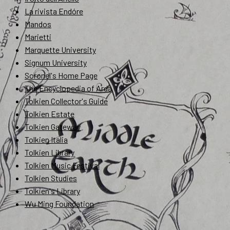
La rivista Endóre
Mandos
Marietti
Marquette University
Signum University
Soronel's Home Page
The Encyclopedia of Arda
Tolkien Collector's Guide
Tolkien Estate
Tolkien Gateway
Tolkien Italia
Tolkien Library
Tolkien Music Festival
Tolkien Studies
Tolkien's Library
Wu Ming Foundation