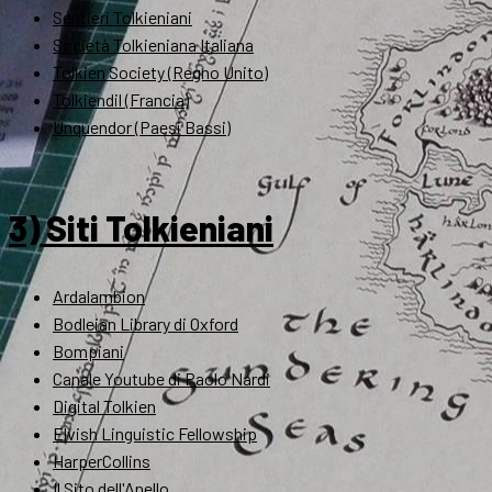
Sentieri Tolkieniani
Società Tolkieniana Italiana
Tolkien Society (Regno Unito)
Tolkiendil (Francia)
Unquendor (Paesi Bassi)
3) Siti Tolkieniani
Ardalambion
Bodleian Library di Oxford
Bompiani
Canale Youtube di Paolo Nardi
Digital Tolkien
Elvish Linguistic Fellowship
HarperCollins
Il Sito dell'Anello