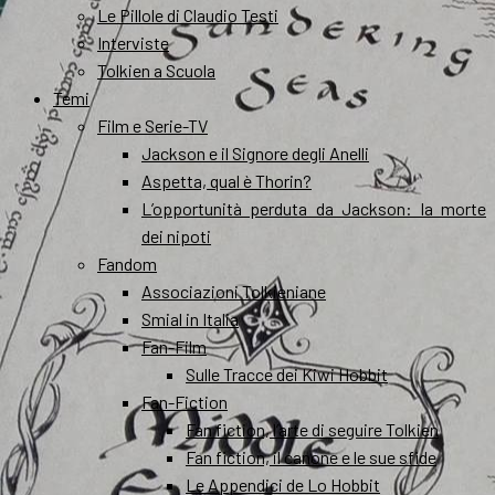
Le Pillole di Claudio Testi
Interviste
Tolkien a Scuola
Temi
Film e Serie-TV
Jackson e il Signore degli Anelli
Aspetta, qual è Thorin?
L’opportunità perduta da Jackson: la morte
dei nipoti
Fandom
Associazioni Tolkieniane
Smial in Italia
Fan-Film
Sulle Tracce dei Kiwi Hobbit
Fan-Fiction
Fan fiction, l’arte di seguire Tolkien
Fan fiction, il canone e le sue sfide
Le Appendici de Lo Hobbit