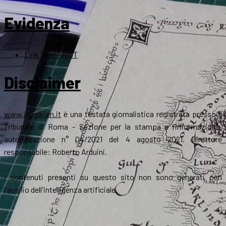
Evidenza
Link Tree – AIST
Disclaimer
www.jrrtolkien.it
è una testata giornalistica registrata presso il
Tribunale di Roma - Sezione per la stampa e l’informazione,
autorizzazione n° 04/2021 del 4 agosto 2021. Direttore
responsabile: Roberto Arduini.
I contenuti presenti su questo sito non sono generati con
l'ausilio dell'intelligenza artificiale.