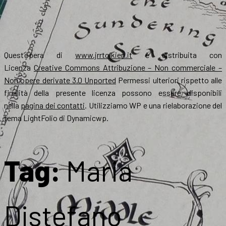
Quest’opera di
www.jrrtolkien.it
è distribuita con
Licenza
Creative Commons Attribuzione – Non commerciale –
Non opere derivate 3.0 Unported
Permessi ulteriori rispetto alle
finalità della presente licenza possono essere disponibili
nella
pagina dei contatti
. Utilizziamo WP e una rielaborazione del
tema LightFolio di Dynamicwp.
Tag:
Maria
Distefano