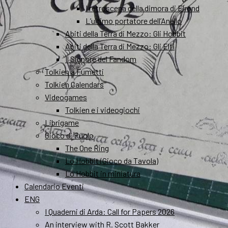
I retroscena della dimora di Elrond
L’ultimo portatore dell’Anello
Abiti della Terra di Mezzo: Gli Hobbit
Abiti della Terra di Mezzo: Gli Elfi
Il Signore del Fandom
Tolkien a Fumetti
Tolkien Calendars
Videogames
Tolkien e i videogiochi
Librigame
Gioco di Ruolo
The One Ring
Lo Hobbit (Gioco da Tavola)
Lo Hobbit in miniatura
Calendario Eventi
ENG
I Quaderni di Arda: Call for Papers 2026
An interview with R. Scott Bakker