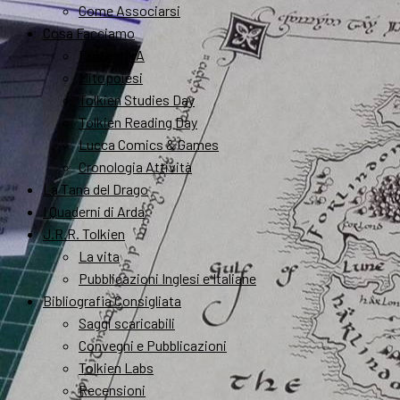
Come Associarsi
Cosa Facciamo
FantastikA
Mitopoiesi
Tolkien Studies Day
Tolkien Reading Day
Lucca Comics & Games
Cronologia Attività
La Tana del Drago
I Quaderni di Arda
J.R.R. Tolkien
La vita
Pubblicazioni Inglesi e Italiane
Bibliografia Consigliata
Saggi scaricabili
Convegni e Pubblicazioni
Tolkien Labs
Recensioni