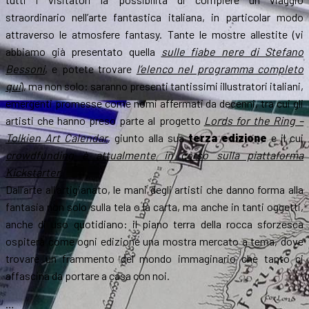
straordinario nell’arte fantastica italiana, in particolar modo
attraverso le atmosfere fantasy. Tante le mostre allestite (vi
abbiamo già presentato quella
sulle fiabe nere di Stefano
Bessoni
, e potete trovare
l’elenco nel programma completo
qui
), ma non solo: saranno presenti tantissimi illustratori italiani,
emergenti promesse come nomi affermati da decenni, tra cui gli
artisti che hanno preso parte al progetto
Lords for the Ring –
Tolkien Art Calendar
, giunto alla sua
terza edizione
e il cui
crowdfunding è attualmente in corso sulla piattaforma
Kickstarter
.
Dall’arte all’artigianato, le mani degli artisti che danno forma alla
fantasia non solo sulla tela o la carta, ma anche in tanti oggetti,
anche di uso quotidiano: il piano terra della rocca sforzesca
ospiterà come ogni edizione una mostra mercato a tema, dove
trovare un frammento del mondo immaginario che tanto ci
affascina da portare a casa con noi.
…