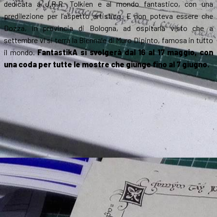
dedicata a J.R.R. Tolkien e al mondo fantastico, con una
predilezione per l’aspetto artistico. E non poteva essere che
Dozza, in provincia di Bologna, ad ospitarla visto che a
settembre vi si terrà la Biennale di Muro Dipinto, famosa in tutto
il mondo.
FantastikA si svolgerà dal 16 al 17 maggio, con
una coda per tutte le mostre che giunge fino al 7 giugno.