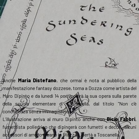
Anche
Maria Distefano
, che ormai è nota al pubblico della
manifestazione fantasy dozzese, torna a Dozza come artista del
Muro Dipinto e da lunedì 14 comincierà la sua opera sulla parete
della scuola elementare di Toscanella, dal titolo “Non c’è
conoscenza senza immaginazione”.
L’illustrazione arriva al muro Dipinto anche con
Bicio Fabbri
,
fumettista poliedrico che dipingerà con fumetti e decori, alcuni
accessori di arredo urbano in Piazza Libertà a Toscanella.