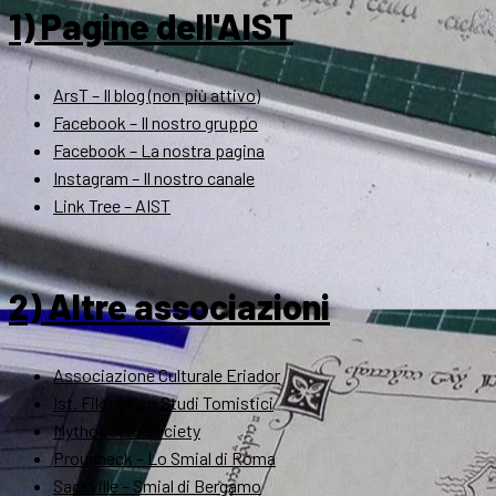
1) Pagine dell'AIST
ArsT – Il blog (non più attivo)
Facebook – Il nostro gruppo
Facebook – La nostra pagina
Instagram – Il nostro canale
Link Tree – AIST
2) Altre associazioni
Associazione Culturale Eriador
Ist. Filosofico Studi Tomistici
Mythopoeic Society
Proudneck – Lo Smial di Roma
Sackville – Smial di Bergamo