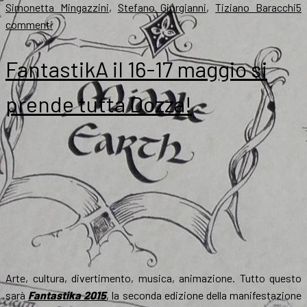
Simonetta Mingazzini
,
Stefano Giorgianni
,
Tiziano Baracchi
5
su
commenti
Fantastika,
se
FantastikA il 16-17 maggio si
duemila
vi
prende tutta Dozza!
sembran
pochi…
Arte, cultura, divertimento, musica, animazione. Tutto questo
sarà
Fantastika 2015
, la seconda edizione della manifestazione