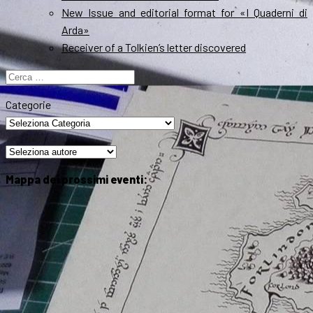
New Issue and editorial format for «I Quaderni di
Arda»
Receiver of a Tolkien’s letter discovered
Ricerca
per:
Categorie
Mappa dei prossimi eventi: