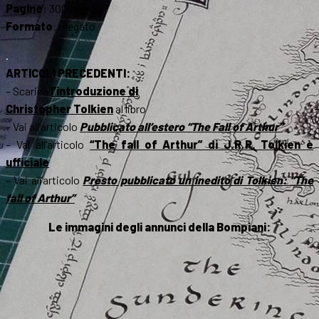
Pagine
: 300
Formato
: rilegato
.
ARTICOLI PRECEDENTI:
– Scarica
l’introduzione di
Christopher Tolkien
al libro
– Vai all’articolo
Pubblicato all’estero “The Fall of Arthur”
– Vai all’articolo
“The fall of Arthur” di J.R.R. Tolkien è
ufficiale
– Vai all’articolo
Presto pubblicato un inedito di Tolkien: “The
fall of Arthur”
Le immagini degli annunci della Bompiani: