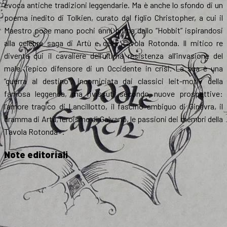
evoca antiche tradizioni leggendarie. Ma è anche lo sfondo di un
poema inedito di Tolkien, curato dal figlio Christopher, a cui il
Maestro pose mano pochi anni prima dello “Hobbit” ispirandosi
alla celebre saga di Artù e della Tavola Rotonda. Il mitico re
diventa qui il cavaliere dell’ultima resistenza all’invasione del
male, l’epico difensore di un Occidente in crisi. La sua è una
“guerra al destino”, incorniciata dai classici leit-motiv della
famosa leggenda, ma rivissuti secondo nuove prospettive:
l’amore tragico di Lancillotto, il fascino ambiguo di Ginevra, il
dramma di Artù, l’eroismo di Galvano, le passioni dei membri della
Tavola Rotonda».
Note editoriali