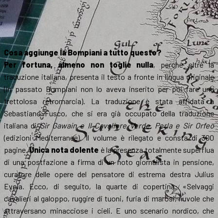
Cosa aggiunge la Bompiani a tutto questo?
Per fortuna, almeno non toglie nulla
, perché oltre la
traduzione italiana, presenta il testo a fronte in lingua originale
(in passato Bompiani non lo aveva inserito per poi fare una
frettolosa retromarcia). La traduzione è stata affidata a
Sebastiano Fusco, che si era già occupato della traduzione
italiana di
Sir Gawain e Il Cavaliere Verde, Perla e Sir Orfeo
(edizioni Mediterranee). Il volume è rilegato e consta di 300
pagine.
Unica nota dolente
è la presenza totalmente superflua
di una postfazione a firma di un noto giornalista in pensione,
curatore delle opere del pensatore di estrema destra Julius
Evola. Ecco, di seguito, la quarte di copertina: «Selvaggi
cavalieri al galoppo, ruggire di tuoni, furia di marosi, nuvole che
attraversano minacciose i cieli. E uno scenario nordico, che