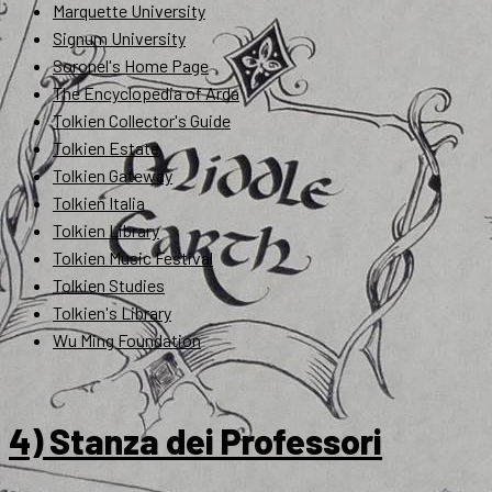
Marquette University
Signum University
Soronel's Home Page
The Encyclopedia of Arda
Tolkien Collector's Guide
Tolkien Estate
Tolkien Gateway
Tolkien Italia
Tolkien Library
Tolkien Music Festival
Tolkien Studies
Tolkien's Library
Wu Ming Foundation
4) Stanza dei Professori