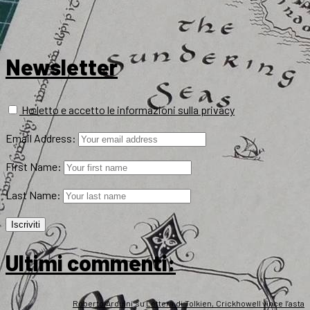
Newsletter
Ho letto e accetto le informazioni sulla privacy
Email Address:
First Name:
Last Name:
Ultimi commenti:
Roberto Arduini
su
Lettera di Tolkien, Crickhowell vince l’asta