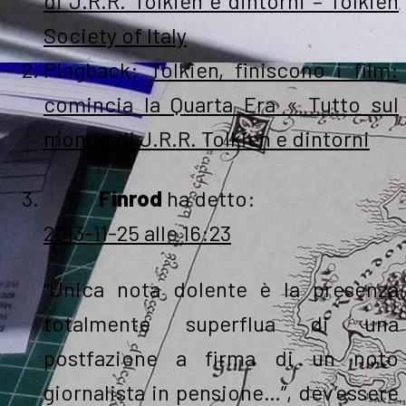
di J.R.R. Tolkien e dintorni – Tolkien
Society of Italy
Pingback:
Tolkien, finiscono i film:
comincia la Quarta Era « Tutto sul
mondo di J.R.R. Tolkien e dintorni
Finrod
ha detto:
2013-11-25 alle 16:23
“Unica nota dolente è la presenza
totalmente superflua di una
postfazione a firma di un noto
giornalista in pensione…”, dev’essere