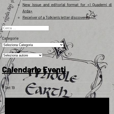
New Issue and editorial format for «I Quaderni di
Arda»
Receiver of a Tolkien’s letter discovered
Ricerca
per:
Categorie
Calendario Eventi
Set
19