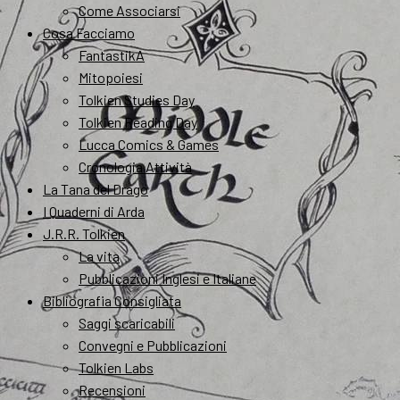
Come Associarsi
Cosa Facciamo
FantastikA
Mitopoiesi
Tolkien Studies Day
Tolkien Reading Day
Lucca Comics & Games
Cronologia Attività
La Tana del Drago
I Quaderni di Arda
J.R.R. Tolkien
La vita
Pubblicazioni Inglesi e Italiane
Bibliografia Consigliata
Saggi scaricabili
Convegni e Pubblicazioni
Tolkien Labs
Recensioni