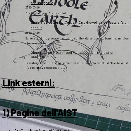
e fa un appello
2026-07-20
Ora è sistemato. Grazie mille!
Daniela
su
Lettera di Tolkien, Crickhowell vince l’asta e fa un
appello
2026-07-20
Salve a tutti, ho provato a cliccare sul link della raccolta fondi ma mi dice
che non esiste. Grazie
Gipsoteco
su
Tre anni con Fatica… Lost in translation
2026-07-10
Passatemi la battuta: e lasciamo che chi si lamenta aspetti il 2043 (o giù di
lì), così una volta scaduti…
Link esterni
:
1) Pagine dell'AIST
ArsT – Il blog (non più attivo)