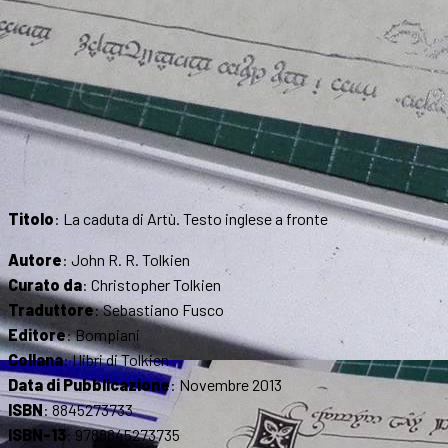
Titolo
: La caduta di Artù. Testo inglese a fronte
Autore
: John R. R. Tolkien
Curato da
: Christopher Tolkien
Traduttore
: Sebastiano Fusco
Editore
: Bompiani
Collana
: I libri di Tolkien
Data di Pubblicazione
: Novembre 2013
ISBN
: 8845273733
ISBN-13
: 9788845273735