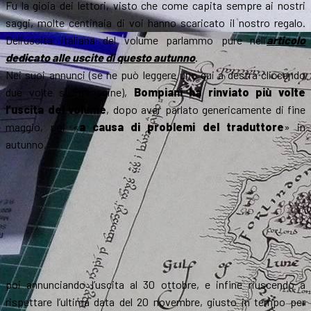
Fu la gioia dei lettori, visto che come capita sempre ai nostri
saggi, molte centinaia di voi hanno scaricato il nostro regalo.
Dell’uscita italiana del volume parlammo pure nell’
articolo
dedicato alle uscite di questo autunno
.
Nei suoi annunci (se ne può leggere uno qui a destra cliccando
due volte sull’immagine),
Bompiani ha rinviato più volte
l’uscita del volume
, dopo aver parlato genericamente di fine
maggio, poi «
a causa di problemi del traduttore
» in
autunno,
poi annunciando l’uscita al 30 ottobre, e infine riuscendo a
rispettare l’ultima data del 20 novembre, giusto in tempo per