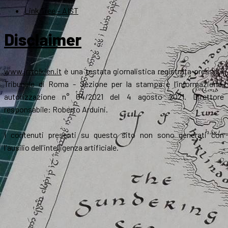
Link Tree – AIST
Disclaimer
www.jrrtolkien.it
è una testata giornalistica registrata presso il
Tribunale di Roma - Sezione per la stampa e l’informazione,
autorizzazione n° 04/2021 del 4 agosto 2021. Direttore
responsabile: Roberto Arduini.
I contenuti presenti su questo sito non sono generati con
l'ausilio dell'intelligenza artificiale.