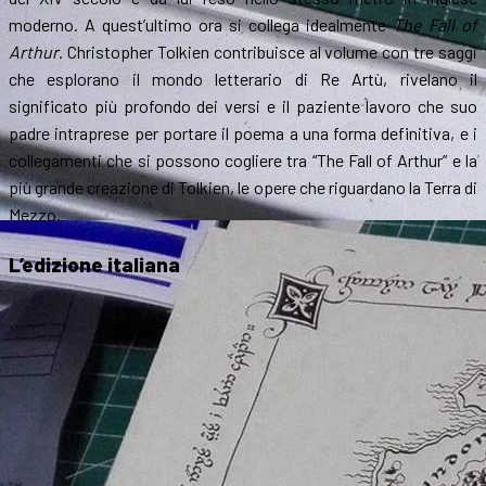
moderno. A quest’ultimo ora si collega idealmente
The Fall of
Arthur
. Christopher Tolkien contribuisce al volume con tre saggi
che esplorano il mondo letterario di Re Artù, rivelano il
significato più profondo dei versi e il paziente lavoro che suo
padre intraprese per portare il poema a una forma definitiva, e i
collegamenti che si possono cogliere tra “The Fall of Arthur” e la
più grande creazione di Tolkien, le opere che riguardano la Terra di
Mezzo.
L’edizione italiana