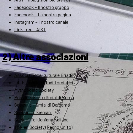
Facebook – Il nostro gruppo
Facebook – La nostra pagina
Instagram – Il nostro canale
Link Tree – AIST
2) Altre associazioni
Associazione Culturale Eriador
Ist. Filosofico Studi Tomistici
Mythopoeic Society
Proudneck – Lo Smial di Roma
Sackville – Smial di Bergamo
Sentieri Tolkieniani
Società Tolkieniana Italiana
Tolkien Society (Regno Unito)