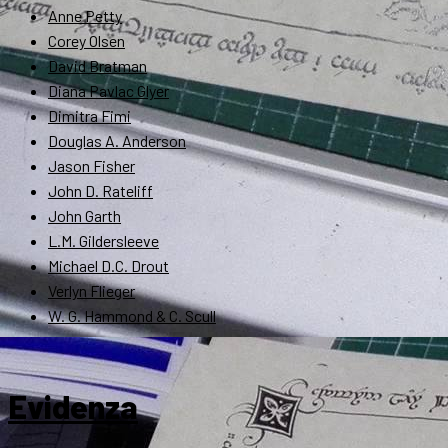
Anne Petty
Corey Olsen
David Bratman
Diana Pavlac Glyer
Dimitra Fimi
Douglas A. Anderson
Jason Fisher
John D. Rateliff
John Garth
L.M. Gildersleeve
Michael D.C. Drout
Verlyn Flieger
W. G. Hammond & C. Scull
Evidenza