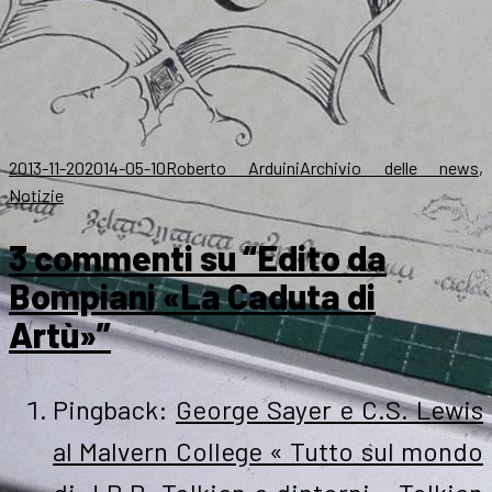
.
Scritto
Autore
Categorie
2013-11-20
2014-05-10
Roberto Arduini
Archivio delle news
,
il
Notizie
3 commenti su “Edito da
Bompiani «La Caduta di
Artù»”
Pingback:
George Sayer e C.S. Lewis
al Malvern College « Tutto sul mondo