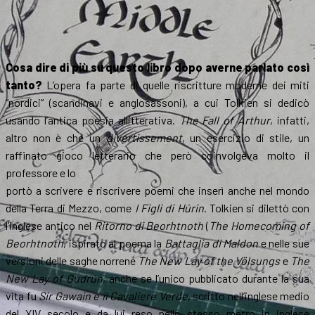
Cosa dire di più su questo libro dopo averne parlato così
tanto?
L’opera fa parte di quelle riscritture moderne dei miti
“nordici” (scandinavi e anglosassoni), a cui Tolkien si dedicò
usando l’antica poesia allitterativa.
The Fall of Arthur
, infatti,
altro non è che un
divertissement
, un esercizio di stile, un
raffinato gioco letterario che però coinvolgeva molto il
professore e lo
portò a scrivere e riscrivere poemi che inserì anche nel mondo
della Terra di Mezzo, come
I Figli di Húrin
. Tolkien si dilettò con
l’inglese antico nel
Ritorno di Beorhtnoth
(
The Homecoming of
Beorhtnoth
, ispirato al poema la
Battaglia di Maldon
e nelle sue
versioni delle saghe norrene
The New Lay of the Völsungs
e
The
New Lay of Gudrún
, anche se l’unico pubblicato durante la sua
vita fu
Sir Gawain e il Cavaliere Verde
, scritto nell’inglese medio
del XIV secolo e da lui reso nello stesso metro in inglese