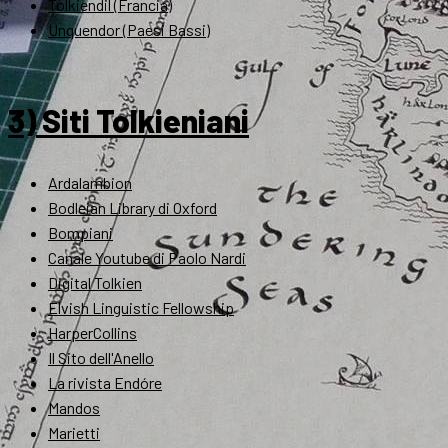
Tolkiendil (Francia)
Unquendor (Paesi Bassi)
3) Siti Tolkieniani
Ardalambion
Bodleian Library di Oxford
Bompiani
Canale Youtube di Paolo Nardi
Digital Tolkien
Elvish Linguistic Fellowship
HarperCollins
Il Sito dell'Anello
La rivista Endóre
Mandos
Marietti