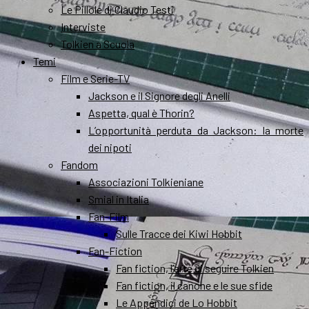
Le Pillole di Claudio Testi
Interviste
Tolkien a Scuola
Temi
Film e Serie-TV
Jackson e il Signore degli Anelli
Aspetta, qual è Thorin?
L’opportunità perduta da Jackson: la morte
dei nipoti
Fandom
Associazioni Tolkieniane
Smial in Italia
Fan-Film
Sulle Tracce dei Kiwi Hobbit
Fan-Fiction
Fan fiction, l’arte di seguire Tolkien
Fan fiction, il canone e le sue sfide
Le Appendici de Lo Hobbit