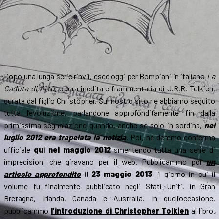
Dopo una lunga serie rinvii, esce oggi per Bompiani in italiano
La
Caduta di Artù
, opera inedita e frammentaria di J.R.R. Tolkien,
curata dal figlio Christopher. Sul nostro sito ne abbiamo seguito
tutta l’evoluzione, parlandone approfonditamente fin dalla
primissima segnalazione quando, anche se solo in sordina,
nel
luglio 2012 era trapelata la notizia
. Poi, ne demmo conferma
ufficiale
qui nel maggio 2012
smentendo tutta una serie di
imprecisioni che giravano per il web. Pubblicammo poi
un
articolo approfondito
il
23 maggio 2013
, il giorno in cui il
volume fu finalmente pubblicato negli Stati Uniti, in Gran
Bretagna, Irlanda, Canada e Australia. In quell’occasione,
pubblicammo
l’introduzione di Christopher Tolkien
al libro.