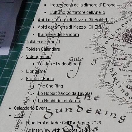
I retroscena della dimora di Elrond
L’ultimo portatore dell’Anello
Abiti della Terra di Mezzo: Gli Hobbit
Abiti della Terra di Mezzo: Gli Elfi
Il Signore del Fandom
Tolkien a Fumetti
Tolkien Calendars
Videogames
Tolkien e i videogiochi
Librigame
Gioco di Ruolo
The One Ring
Lo Hobbit (Gioco da Tavola)
Lo Hobbit in miniatura
Calendario Eventi
ENG
I Quaderni di Arda: Call for Papers 2026
An interview with R. Scott Bakker