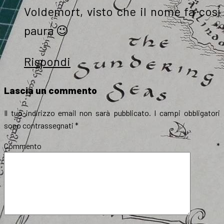
Voldemort, visto che il nome fa così
paura 😉
Rispondi
Lascia un commento
Il tuo indirizzo email non sarà pubblicato.
I campi obbligatori
sono contrassegnati
*
Commento
*