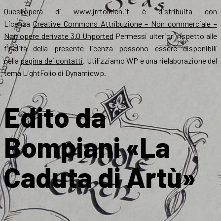
Quest’opera di
www.jrrtolkien.it
è distribuita con
Licenza
Creative Commons Attribuzione – Non commerciale –
Non opere derivate 3.0 Unported
Permessi ulteriori rispetto alle
finalità della presente licenza possono essere disponibili
nella
pagina dei contatti
. Utilizziamo WP e una rielaborazione del
tema LightFolio di Dynamicwp.
Edito da
Bompiani «La
Caduta di Artù»