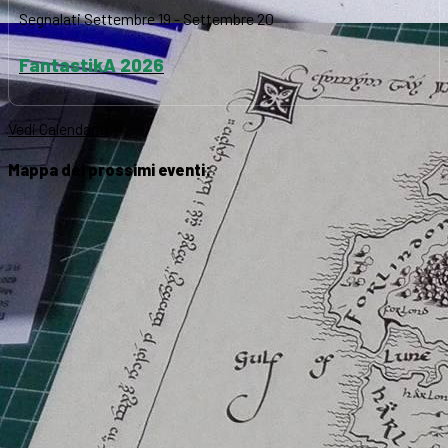
Segnalati
Settembre 19
-
Settembre 20
FantastikA 2026
Vedi Calendario
Mappa dei prossimi eventi: