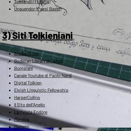
Tolkiendil (Francia)
Unquendor (Paesi Bassi)
3) Siti Tolkieniani
Ardalambion
Bodleian Library di Oxford
Bompiani
Canale Youtube di Paolo Nardi
Digital Tolkien
Elvish Linguistic Fellowship
HarperCollins
Il Sito dell'Anello
La rivista Endóre
Mandos
Marietti