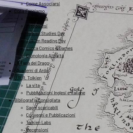
Come Associarsi
Cosa Facciamo
FantastikA
Mitopoiesi
Tolkien Studies Day
Tolkien Reading Day
Lucca Comics & Games
Cronologia Attività
La Tana del Drago
I Quaderni di Arda
J.R.R. Tolkien
La vita
Pubblicazioni Inglesi e Italiane
Bibliografia Consigliata
Saggi scaricabili
Convegni e Pubblicazioni
Tolkien Labs
Recensioni