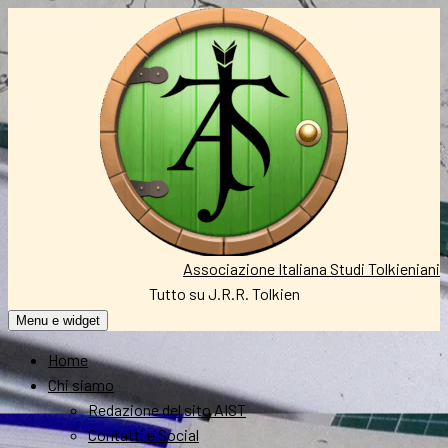
Vai
al
contenuto
Associazione Italiana Studi Tolkieniani
Tutto su J.R.R. Tolkien
Menu e widget
Home
Chi siamo
Redazione del sito AIST
Contatti e Social