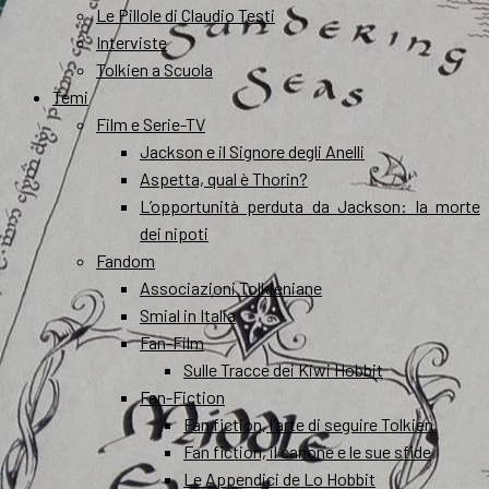
Le Pillole di Claudio Testi
Interviste
Tolkien a Scuola
Temi
Film e Serie-TV
Jackson e il Signore degli Anelli
Aspetta, qual è Thorin?
L’opportunità perduta da Jackson: la morte
dei nipoti
Fandom
Associazioni Tolkieniane
Smial in Italia
Fan-Film
Sulle Tracce dei Kiwi Hobbit
Fan-Fiction
Fan fiction, l’arte di seguire Tolkien
Fan fiction, il canone e le sue sfide
Le Appendici de Lo Hobbit