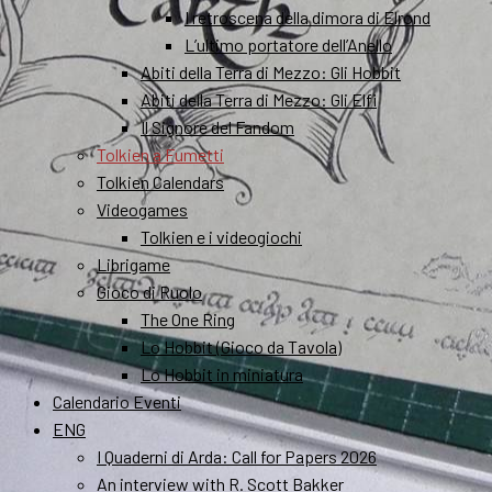
I retroscena della dimora di Elrond
L’ultimo portatore dell’Anello
Abiti della Terra di Mezzo: Gli Hobbit
Abiti della Terra di Mezzo: Gli Elfi
Il Signore del Fandom
Tolkien a Fumetti
Tolkien Calendars
Videogames
Tolkien e i videogiochi
Librigame
Gioco di Ruolo
The One Ring
Lo Hobbit (Gioco da Tavola)
Lo Hobbit in miniatura
Calendario Eventi
ENG
I Quaderni di Arda: Call for Papers 2026
An interview with R. Scott Bakker