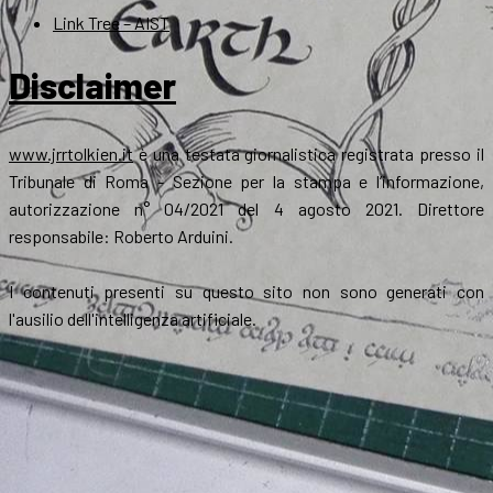
Link Tree – AIST
Disclaimer
www.jrrtolkien.it
è una testata giornalistica registrata presso il
Tribunale di Roma - Sezione per la stampa e l’informazione,
autorizzazione n° 04/2021 del 4 agosto 2021. Direttore
responsabile: Roberto Arduini.
I contenuti presenti su questo sito non sono generati con
l'ausilio dell'intelligenza artificiale.