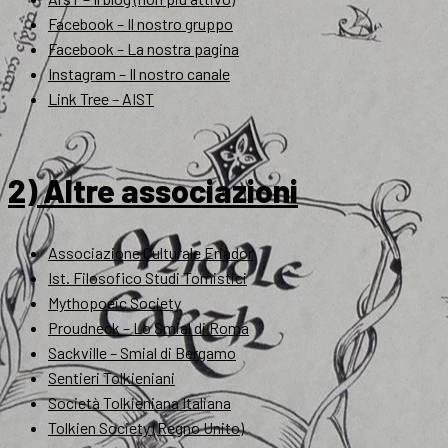
Facebook – Il nostro gruppo
Facebook – La nostra pagina
Instagram – Il nostro canale
Link Tree – AIST
2) Altre associazioni
Associazione Culturale Eriador
Ist. Filosofico Studi Tomistici
Mythopoeic Society
Proudneck – Lo Smial di Roma
Sackville – Smial di Bergamo
Sentieri Tolkieniani
Società Tolkieniana Italiana
Tolkien Society (Regno Unito)