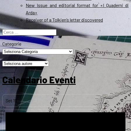
New Issue and editorial format for «I Quaderni di
Arda»
Receiver of a Tolkien’s letter discovered
Ricerca
per:
Categorie
Calendario Eventi
Set
19