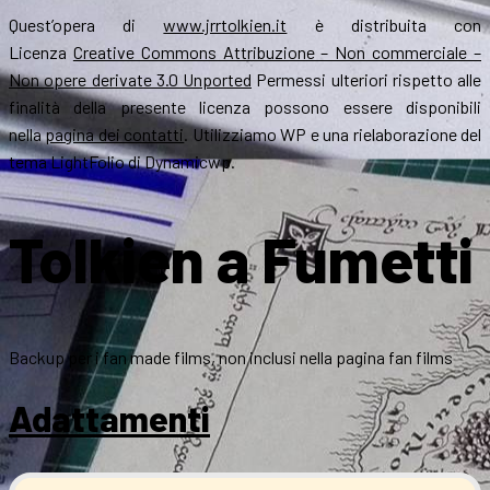
Quest’opera di
www.jrrtolkien.it
è distribuita con
Licenza
Creative Commons Attribuzione – Non commerciale –
Non opere derivate 3.0 Unported
Permessi ulteriori rispetto alle
finalità della presente licenza possono essere disponibili
nella
pagina dei contatti
. Utilizziamo WP e una rielaborazione del
tema LightFolio di Dynamicwp.
Tolkien a Fumetti
Backup per i fan made films, non inclusi nella pagina fan films
Adattamenti