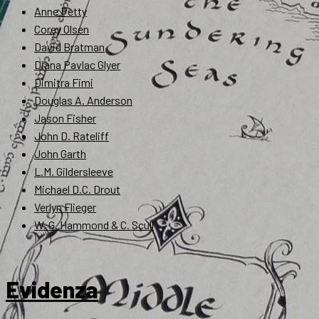
Anne Petty
Corey Olsen
David Bratman
Diana Pavlac Glyer
Dimitra Fimi
Douglas A. Anderson
Jason Fisher
John D. Rateliff
John Garth
L.M. Gildersleeve
Michael D.C. Drout
Verlyn Flieger
W. G. Hammond & C. Scull
Evidenza