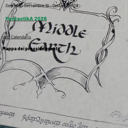
Segnalati
Settembre 19
-
Settembre 20
FantastikA 2026
Vedi Calendario
Mappa dei prossimi eventi: