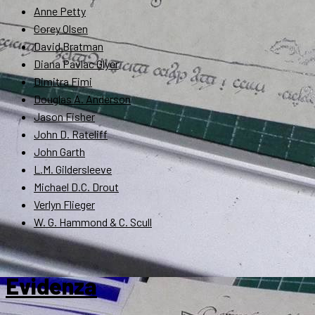
Anne Petty
Corey Olsen
David Bratman
Diana Pavlac Glyer
Dimitra Fimi
Douglas A. Anderson
Jason Fisher
John D. Rateliff
John Garth
L.M. Gildersleeve
Michael D.C. Drout
Verlyn Flieger
W. G. Hammond & C. Scull
Evidenza