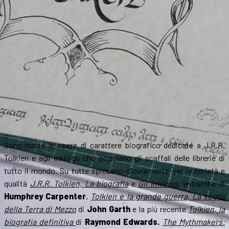
Sono molte le opere di carattere biografico dedicate a J.R.R.
Tolkien e agli Inklings che popolano gli scaffali delle librerie di
tutto il mondo. Su tutte spiccano sicuramente per notorietà e
qualità
J.R.R. Tolkien, La biografia
e
Gli Inklings,
entrambe di
Humphrey Carpenter
,
Tolkien e la grande guerra, La soglia
della Terra di Mezzo
di
John Garth
e la più recente
Tolkien, la
biografia definitiva
di
Raymond Edwards.
The Mythmakers: