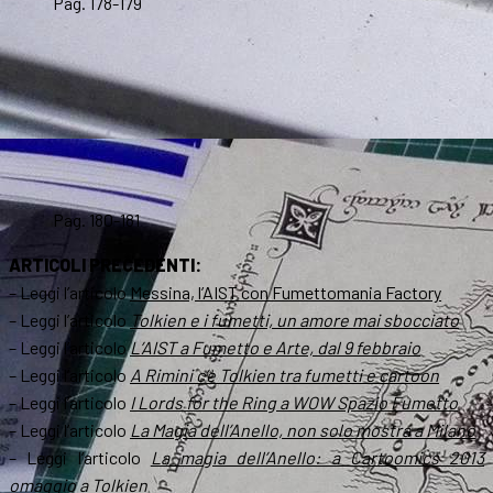
Pag. 178-179
Pag. 180-181
ARTICOLI PRECEDENTI:
– Leggi l’articolo
Messina, l’AIST con Fumettomania Factory
– Leggi l’articolo
Tolkien e i fumetti, un amore mai sbocciato
– Leggi l’articolo
L’AIST a Fumetto e Arte, dal 9 febbraio
– Leggi l’articolo
A Rimini c’è Tolkien tra fumetti e cartoon
– Leggi l’articolo
I Lords for the Ring a WOW Spazio Fumetto
– Leggi l’articolo
La Magia dell’Anello, non solo mostra a Milano
– Leggi l’articolo
La magia dell’Anello: a Cartoomics 2013
omaggio a Tolkien