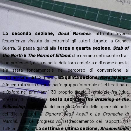
La seconda sezione,
Dead Marches
,
affronta invece
l’esperienza vissuta da entrambi gli autori durante la Grande
Guerra. Si passa quindi alla
terza e quarta sezione,
Stab of
the North
e
The Horns of Elfland
, che narrano dell’incontro fra i
due professori, della nascita della loro amicizia e di come questa
sia stata fondamentale nel percorso di conversione al
cristianesimo di C.S. Lewis.
La quinta sezione,
Mere Inklings
,
è incentrata sullo straordinario gruppo informale di letterati nato
a Oxford nei primi anni ’30 proprio grazie all’amicizia fra i due
“creatori di miti”. Nella
sesta sezione,
The Breaking of the
Fellowship
,
si parla sia del completamento delle opere più note
dei due scrittori (
Il Signore degli Anelli
e
Le Cronache di
Narnia
)
,
sia del progressivo raffreddamento dei rapporti fra
Tolkien e Lewis.
La settima e ultima sezione,
Shadowlands