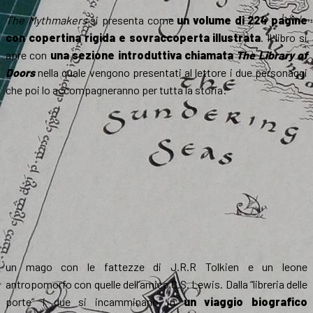
The Mythmakers
si presenta come
un volume di 224 pagine
con copertina rigida e sovraccoperta illustrata
. Il libro si
apre con
una sezione introduttiva chiamata
The Library of
Doors
nella quale vengono presentati al lettore i due personaggi
che poi lo accompagneranno per tutta la storia:
un mago con le fattezze di J.R.R Tolkien e un leone
antropomorfo con quelle dell’amico C.S. Lewis. Dalla “libreria delle
porte” i due si incamminano in
un viaggio biografico