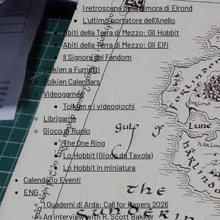
I retroscena della dimora di Elrond
L’ultimo portatore dell’Anello
Abiti della Terra di Mezzo: Gli Hobbit
Abiti della Terra di Mezzo: Gli Elfi
Il Signore del Fandom
Tolkien a Fumetti
Tolkien Calendars
Videogames
Tolkien e i videogiochi
Librigame
Gioco di Ruolo
The One Ring
Lo Hobbit (Gioco da Tavola)
Lo Hobbit in miniatura
Calendario Eventi
ENG
I Quaderni di Arda: Call for Papers 2026
An interview with R. Scott Bakker