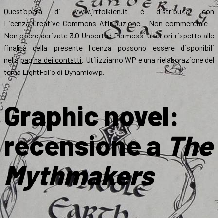
Quest’opera di
www.jrrtolkien.it
è distribuita con
Licenza
Creative Commons Attribuzione – Non commerciale –
Non opere derivate 3.0 Unported
Permessi ulteriori rispetto alle
finalità della presente licenza possono essere disponibili
nella
pagina dei contatti
. Utilizziamo WP e una rielaborazione del
tema LightFolio di Dynamicwp.
Graphic novel:
recensione a
The
Mythmakers