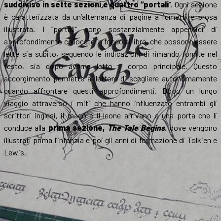
suddiviso in sette sezioni e quattro “portali
“. Ogni sezione
è caratterizzata da un’alternanza di pagine a fumetti e prosa
illustrata. I “portali” sono sostanzialmente appendici di
approfondimento collocate in fondo al libro, che possono essere
lette sia subito, seguendo le indicazioni di rimando fornite nel
testo, sia dopo averne letto il corpo principale. Questo
accorgimento permette al lettore di scegliere autonomamente
quando affrontare questi approfondimenti. Dopo un lungo
viaggio attraverso i miti che hanno influenzato entrambi gli
scrittori inglesi, il mago e il leone arrivano a una porta che li
conduce alla
prima sezione,
The Tale Begins
, dove vengono
illustrati prima l’infanzia e poi gli anni di formazione di Tolkien e
Lewis.