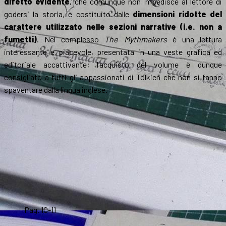
difetto evidente
, che comunque non impedisce al lettore di
godersi la storia, è costituito dalle
dimensioni ridotte del
carattere utilizzato nelle sezioni narrative (i.e. non a
fumetti)
. Nel complesso
The Mythmakers
è una lettura
interessante e piacevole, presentata in una veste grafica ed
editoriale accattivante; l’acquisto del volume è dunque
consigliato a tutti gli appassionati di Tolkien che non si fanno
spaventare dalla lingua inglese.
Pag. 10-11