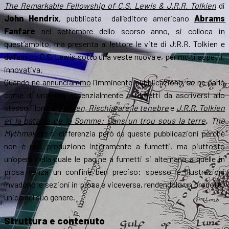
The Remarkable Fellowship of C.S. Lewis & J.R.R. Tolkien
di
J
ohn Hendrix
, p
ubblicata
dall’editore americano
Abrams
Fanfare
nel settembre dello scorso anno, si colloca in
quest’ambito, ma presenta al lettore le vite di J.R.R. Tolkien e
dell’amico C.S. Lewis sotto una veste nuova e, per molti aspetti,
innovativa.
Quando
ne annunciammo
l’imminente pubblicazione, se ne parlò
come di un’opera essenzialmente a fumetti da ascriversi allo
stesso filone di
Tolkien, Rischiarare le tenebre
e
J.R.R. Tolkien
et la bataille de la Somme: Dans un trou sous la terre
.
The
Mythmakers
si differenzia però da queste pubblicazioni perchè
non è una produzione interamente a fumetti, ma piuttosto
un’opera nella quale le pagine a fumetti si alternano a quelle in
prosa senza un confine ben preciso: spesso le illustrazioni
invadono le sezioni in prosa e viceversa, rendendolo un prodotto
unico nel suo genere.
Struttura e contenuto