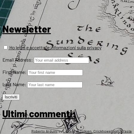
Newsletter
Ho letto e accetto le informazioni sulla privacy
Email Address:
First Name:
Last Name:
Ultimi commenti:
Roberto Arduini
su
Lettera di Tolkien, Crickhowell vince l’asta