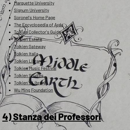
Marquette University
Signum University
Soronel's Home Page
The Encyclopedia of Arda
Tolkien Collector's Guide
Tolkien Estate
Tolkien Gateway
Tolkien Italia
Tolkien Library
Tolkien Music Festival
Tolkien Studies
Tolkien's Library
Wu Ming Foundation
4) Stanza dei Professori