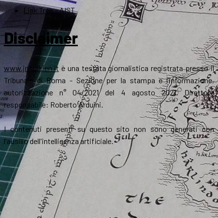
Link Tree – AIST
Disclaimer
www.jrrtolkien.it
è una testata giornalistica registrata presso il
Tribunale di Roma - Sezione per la stampa e l’informazione,
autorizzazione n° 04/2021 del 4 agosto 2021. Direttore
responsabile: Roberto Arduini.
I contenuti presenti su questo sito non sono generati con
l'ausilio dell'intelligenza artificiale.