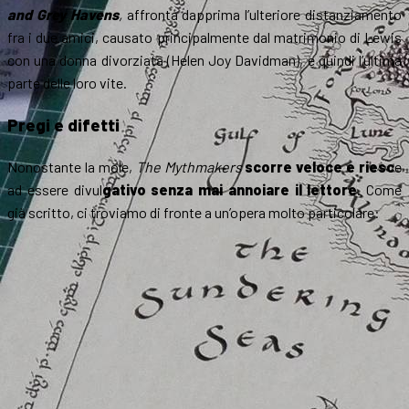
and Grey Havens
,
affronta
dapprima l’ulteriore distanziamento
fra i due amici, causato principalmente dal matrimonio di Lewis
con una donna divorziata (Helen Joy Davidman), e quindi l’ultima
parte delle loro vite.
Pregi e difetti
Nonostante la mole,
The Mythmakers
scorre veloce e riesc
e
ad essere divul
gativo senza mai annoiare il lettore
. Come
già scritto, ci troviamo di fr
onte a un’opera
molto particolare: