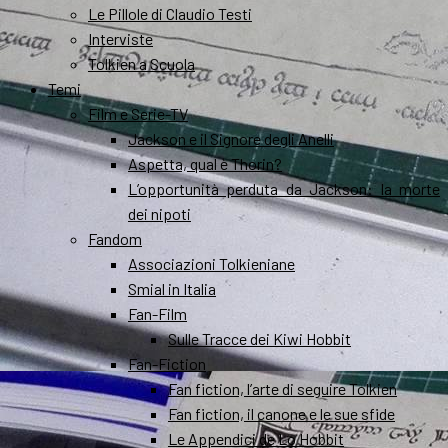
Le Pillole di Claudio Testi
Interviste
Tolkien a Scuola
Temi
Film e Serie-TV
Jackson e il Signore degli Anelli
Aspetta, qual è Thorin?
L’opportunità perduta da Jackson: la morte
dei nipoti
Fandom
Associazioni Tolkieniane
Smial in Italia
Fan-Film
Sulle Tracce dei Kiwi Hobbit
Fan-Fiction
Fan fiction, l’arte di seguire Tolkien
Fan fiction, il canone e le sue sfide
Le Appendici de Lo Hobbit