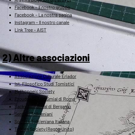
Facebook – Il nostro gruppo
Facebook – La nostra pagina
Instagram – Il nostro canale
Link Tree – AIST
2) Altre associazioni
Associazione Culturale Eriador
Ist. Filosofico Studi Tomistici
Mythopoeic Society
Proudneck – Lo Smial di Roma
Sackville – Smial di Bergamo
Sentieri Tolkieniani
Società Tolkieniana Italiana
Tolkien Society (Regno Unito)