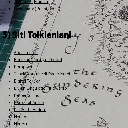
Tolkiendil (Francia)
Unquendor (Paesi Bassi)
3) Siti Tolkieniani
Ardalambion
Bodleian Library di Oxford
Bompiani
Canale Youtube di Paolo Nardi
Digital Tolkien
Elvish Linguistic Fellowship
HarperCollins
Il Sito dell'Anello
La rivista Endóre
Mandos
Marietti