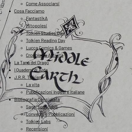
Come Associarsi
Cosa Facciamo
FantastikA
Mitopoiesi
Tolkien Studies Day
Tolkien Reading Day
Lucca Comics & Games
Cronologia Attività
La Tana del Drago
I Quaderni di Arda
J.R.R. Tolkien
La vita
Pubblicazioni Inglesi e Italiane
Bibliografia Consigliata
Saggi scaricabili
Convegni e Pubblicazioni
Tolkien Labs
Recensioni