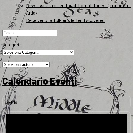
New Issue and editorial format for «I Quaderni di
Arda»
Receiver of a Tolkien’s letter discovered
Ricerca
per:
Categorie
Calendario Eventi
Set
19