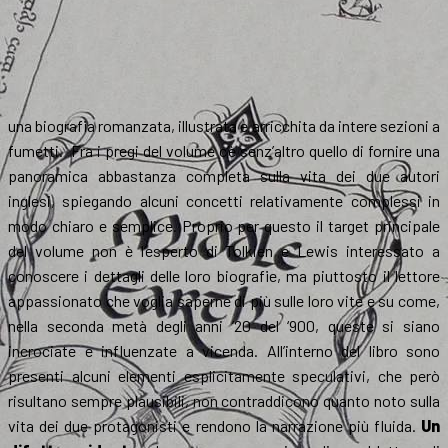
una biografia romanzata, illustrata e arricchita da intere sezioni a
fumetti. Fra i pregi del volume c’è senz’altro quello di fornire una
panoramica abbastanza completa sulla vita dei due autori
inglesi, spiegando alcuni concetti relativamente complessi in
modo chiaro e semplice. Proprio per questo il target principale
del volume non è l’esperto di Tolkien e Lewis interessato a
conoscere i dettagli delle loro biografie, ma piuttosto il lettore
appassionato che voglia saperne di più sulle loro vite e su come,
nella seconda metà degli anni ’20 del ‘900, queste si siano
incrociate e influenzate a vicenda. All’interno del libro sono
presenti alcuni elementi esplicitamente speculativi, che però
risultano se
mpre plausibili, non contraddicono
quanto noto sulla
vita dei due protagonisti e rendono la narrazione più fluida.
Un