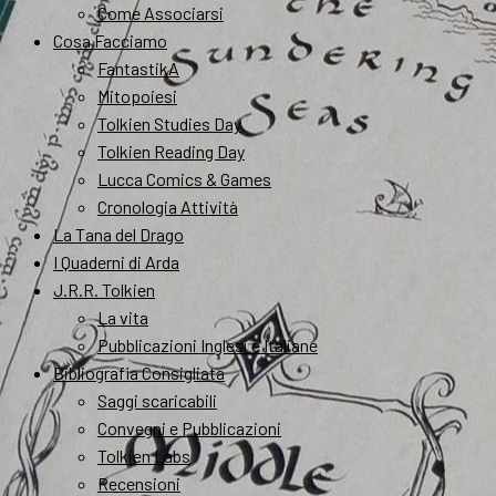
Come Associarsi
Cosa Facciamo
FantastikA
Mitopoiesi
Tolkien Studies Day
Tolkien Reading Day
Lucca Comics & Games
Cronologia Attività
La Tana del Drago
I Quaderni di Arda
J.R.R. Tolkien
La vita
Pubblicazioni Inglesi e Italiane
Bibliografia Consigliata
Saggi scaricabili
Convegni e Pubblicazioni
Tolkien Labs
Recensioni