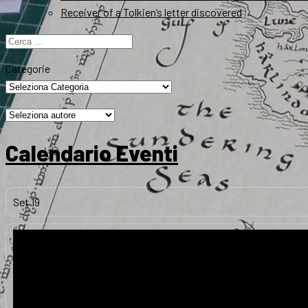
Receiver of a Tolkien’s letter discovered
Ricerca
per:
Categorie
Calendario Eventi
Set
19