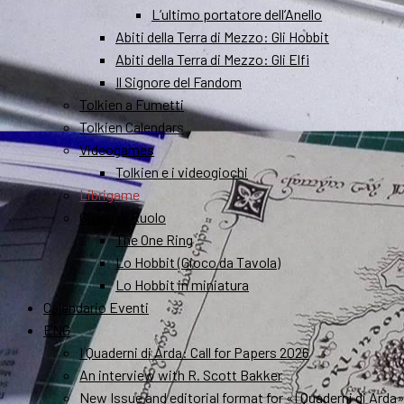
L’ultimo portatore dell’Anello
Abiti della Terra di Mezzo: Gli Hobbit
Abiti della Terra di Mezzo: Gli Elfi
Il Signore del Fandom
Tolkien a Fumetti
Tolkien Calendars
Videogames
Tolkien e i videogiochi
Librigame
Gioco di Ruolo
The One Ring
Lo Hobbit (Gioco da Tavola)
Lo Hobbit in miniatura
Calendario Eventi
ENG
I Quaderni di Arda: Call for Papers 2026
An interview with R. Scott Bakker
New Issue and editorial format for «I Quaderni di Arda