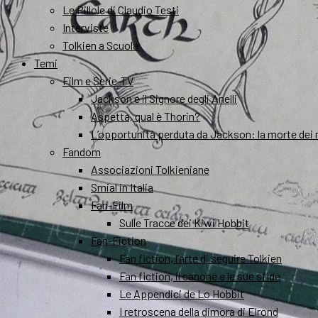
Le Pillole di Claudio Testi
Interviste
Tolkien a Scuola
Temi
Film e Serie-TV
Jackson e il Signore degli Anelli
Aspetta, qual è Thorin?
L’opportunità perduta da Jackson: la morte dei 
Fandom
Associazioni Tolkieniane
Smial in Italia
Fan-Film
Sulle Tracce dei Kiwi Hobbit
Fan-Fiction
Fan fiction, l’arte di seguire Tolkien
Fan fiction, il canone e le sue sfide
Le Appendici de Lo Hobbit
I retroscena della dimora di Elrond