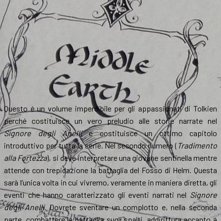
Questo è un volume imperdibile per gli appassionati di Tolkien
perché costituisce un vero preludio alle storie narrate nel
Signore degli Anelli
e costituisce un ottimo capitolo
introduttivo per tutta la serie. Nel secondo numero (
Tradimento
alla Fortezza
), si deve interpretare una giovane sentinella mentre
attende con trepidazione la battaglia del Fosso di Helm. Questa
sarà l’unica volta in cui vivremo, veramente in maniera diretta, gli
eventi che hanno caratterizzato gli eventi narrati nel
Signore
degli Anelli
. Dovrete sventare un complotto e, nella seconda
parte, combattere la battaglia sugli spalti, addirittura accanto a