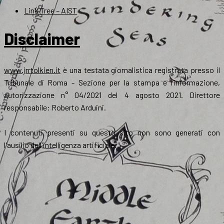
Link Tree – AIST
Disclaimer
www.jrrtolkien.it
è una testata giornalistica registrata presso il
Tribunale di Roma - Sezione per la stampa e l’informazione,
autorizzazione n° 04/2021 del 4 agosto 2021. Direttore
responsabile: Roberto Arduini.
I contenuti presenti su questo sito non sono generati con
l'ausilio dell'intelligenza artificiale.