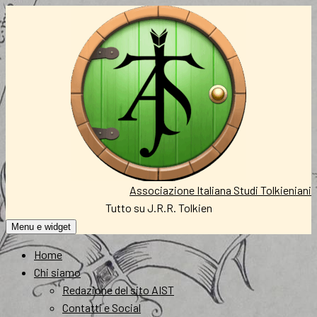
Vai
al
contenuto
Associazione Italiana Studi Tolkieniani
Tutto su J.R.R. Tolkien
Menu e widget
Home
Chi siamo
Redazione del sito AIST
Contatti e Social