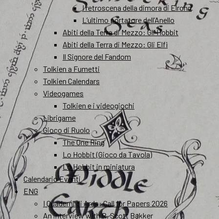
I retroscena della dimora di Elrond
L’ultimo portatore dell’Anello
Abiti della Terra di Mezzo: Gli Hobbit
Abiti della Terra di Mezzo: Gli Elfi
Il Signore del Fandom
Tolkien a Fumetti
Tolkien Calendars
Videogames
Tolkien e i videogiochi
Librigame
Gioco di Ruolo
The One Ring
Lo Hobbit (Gioco da Tavola)
Lo Hobbit in miniatura
Calendario Eventi
ENG
I Quaderni di Arda: Call for Papers 2026
An interview with R. Scott Bakker