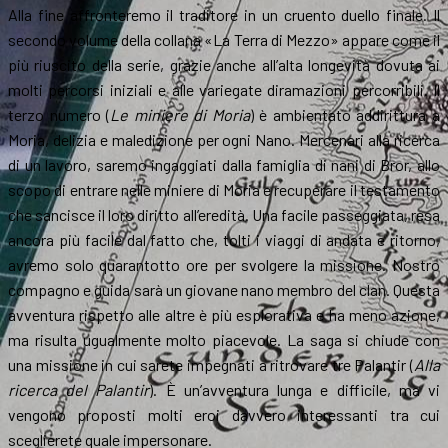
Alla fine affronteremo il traditore in un cruento duello finale. Il
secondo volume della collana «La Terra di Mezzo» appare come il
più riuscito della serie, grazie anche all’alta longevità dovuta ai
molti percorsi iniziali e alle variegate diramazioni percorribili. Il
terzo numero (
Le miniere di Moria
) è ambientato addirittura a
Moria, delizia e maledizione per ogni Nano. Mercenari alla ricerca
di un lavoro, saremo ingaggiati dalla famiglia di nani di Bror, allo
scopo di entrare nelle miniere di Moria e recuperare il testamento
che sancisce il loro diritto all’eredità. Una facile passeggiata, resa
ancora più facile dal fatto che, tolti i viaggi di andata e ritorno,
avremo solo quarantotto ore per svolgere la missione. Nostro
compagno e guida sarà un giovane nano membro del clan. Questa
avventura rispetto alle altre è più esplorativa e ha meno azione,
ma risulta ugualmente molto piacevole. La saga si chiude con
una missione in cui sarete impegnati a ritrovare tre Palantir (
Alla
ricerca del Palantir
). È un’avventura lunga e difficile, ma vi
vengono proposti molti eroi davvero interessanti tra cui
sceglierete quale impersonare.