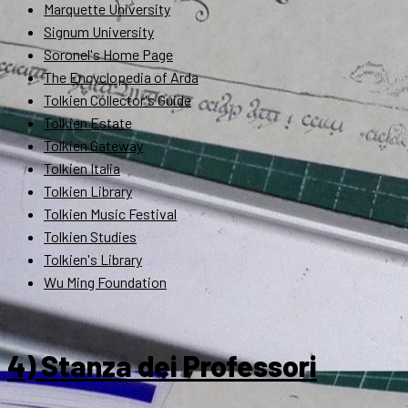
Marquette University
Signum University
Soronel's Home Page
The Encyclopedia of Arda
Tolkien Collector's Guide
Tolkien Estate
Tolkien Gateway
Tolkien Italia
Tolkien Library
Tolkien Music Festival
Tolkien Studies
Tolkien's Library
Wu Ming Foundation
4) Stanza dei Professori