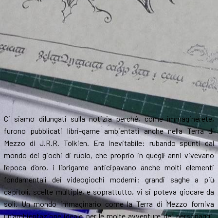
Ci siamo dilungati sulla notizia perché, come immaginerete,
furono pubblicati libri-game ambientati anche nella Terra di
Mezzo di J.R.R. Tolkien. Era inevitabile: rubando spunti dal
mondo dei giochi di ruolo, che proprio in quegli anni vivevano
l’epoca d’oro, i librigame anticipavano anche molti elementi
fondamentali dei videogiochi moderni: grandi saghe a più
capitoli, scelte multiple, e soprattutto, vi si poteva giocare da
soli. Un mondo immaginario come la Terra di Mezzo forniva
un’ambientazione ideale per le molte avventure dei personaggi.