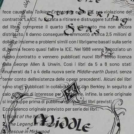
fece causa alla
Tolkien Enterprise
e alla ICE per violazione del
contratto. La ICE fu forzata a ritirare e distruggere tutte le copie
del libro, comprese il quarto libro stampato ma non ancora
distribuito. Il danno conseguente ammontò a circa 2,5 milioni di
dollari e insieme a problemi simili con i librigame basati sulla serie
di Narnia fecero quasi fallire la ICE. Nel 1988 venne negoziato un
nuovo contratto e vennero pubblicati nuovi libri sotto licenza
dalla George Allen & Unwin. Così i libri da 5 a 8 sono stati
rinumerati da 1 a 4 della nuova serie
Middle-earth Quest
, senza
tener conto dell’esistenza delle opere precedenti. Alcuni dei libri
sono stati pubblicati in collaborazione con Berkley. In seguito al
calo generale di interesse per i librigame, infine, la serie originale
si interruppe prima di pubblicare cinque dei libri previsti.
Ecco l’elenco originale previsto per serie dei libri:
1.
Night of the Nazgûl
2.
The Legend of Weathertop
3.
Rescue in Mirkwood