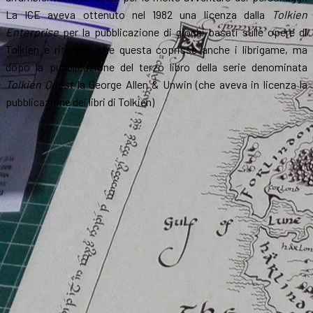
La ICE aveva ottenuto nel 1982 una licenza dalla
Tolkien
Enterprise
per la pubblicazione di giochi basati sulle opere di
Tolkien e riteneva che questa coprisse anche i librigame, ma
dopo la pubblicazione del terzo libro della serie denominata
Tolkien Quest
la George Allen & Unwin (che aveva in licenza la
pubblicazione dei libri di Tolkien)