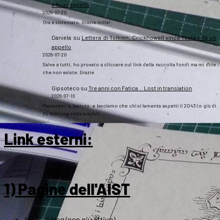
e fa un appello
2026-07-20
Ora è sistemato. Grazie mille!
Daniela
su
Lettera di Tolkien, Crickhowell vince l’asta e fa un
appello
2026-07-20
Salve a tutti, ho provato a cliccare sul link della raccolta fondi ma mi dice
che non esiste. Grazie
Gipsoteco
su
Tre anni con Fatica… Lost in translation
2026-07-10
Passatemi la battuta: e lasciamo che chi si lamenta aspetti il 2043 (o giù di
lì), così una volta scaduti…
Link esterni
:
1) Pagine dell'AIST
ArsT – Il blog (non più attivo)