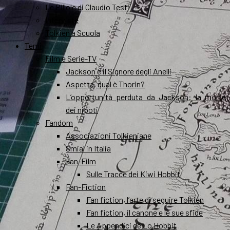
Le Pillole di Claudio Testi
Interviste
Tolkien a Scuola
Temi
Film e Serie-TV
Jackson e il Signore degli Anelli
Aspetta, qual è Thorin?
L’opportunità perduta da Jackson: la morte
dei nipoti
Fandom
Associazioni Tolkieniane
Smial in Italia
Fan-Film
Sulle Tracce dei Kiwi Hobbit
Fan-Fiction
Fan fiction, l’arte di seguire Tolkien
Fan fiction, il canone e le sue sfide
Le Appendici de Lo Hobbit