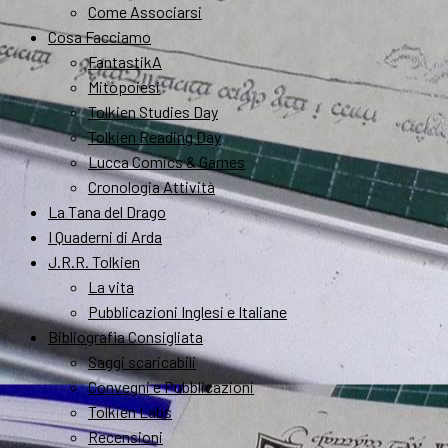
Come Associarsi
Cosa Facciamo
FantastikA
Mitopoiesi
Tolkien Studies Day
Tolkien Reading Day
Lucca Comics & Games
Cronologia Attività
La Tana del Drago
I Quaderni di Arda
J.R.R. Tolkien
La vita
Pubblicazioni Inglesi e Italiane
Bibliografia Consigliata
Saggi scaricabili
Convegni e Pubblicazioni
Tolkien Labs
Recensioni