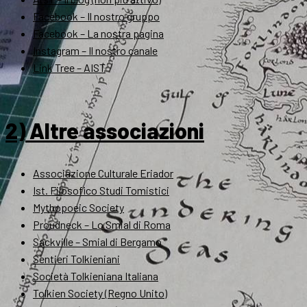
Facebook – Il nostro gruppo
Facebook – La nostra pagina
Instagram – Il nostro canale
Link Tree – AIST
2) Altre associazioni
Associazione Culturale Eriador
Ist. Filosofico Studi Tomistici
Mythopoeic Society
Proudneck – Lo Smial di Roma
Sackville – Smial di Bergamo
Sentieri Tolkieniani
Società Tolkieniana Italiana
Tolkien Society (Regno Unito)