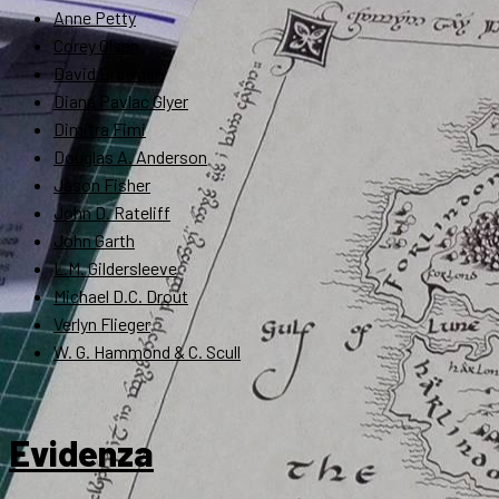
Anne Petty
Corey Olsen
David Bratman
Diana Pavlac Glyer
Dimitra Fimi
Douglas A. Anderson
Jason Fisher
John D. Rateliff
John Garth
L.M. Gildersleeve
Michael D.C. Drout
Verlyn Flieger
W. G. Hammond & C. Scull
Evidenza