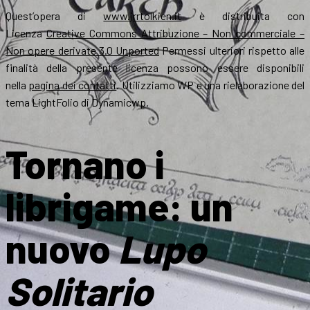
Quest’opera di
www.jrrtolkien.it
è distribuita con
Licenza
Creative Commons Attribuzione – Non commerciale –
Non opere derivate 3.0 Unported
Permessi ulteriori rispetto alle
finalità della presente licenza possono essere disponibili
nella
pagina dei contatti
. Utilizziamo WP e una rielaborazione del
tema LightFolio di Dynamicwp.
Tornano i
librigame: un
nuovo
Lupo
Solitario