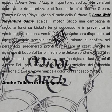
episodi (
Dawn Over V’Taag
è il quarto episodio, nelle versioni
scontate e rimasterizzate diffuse sulle piattaforme Steam,
iTunes e GooglePlay), il gioco di ruolo della
Cubicle 7
,
Lone Wolf
Adventure Game
, scalda i motori (dopo una campagna di
raccolta fondi su kickstarter di successo, è in prevendita in
versione digitale con la versione cartacea che sarà disponibile ad
agosto): regole semplici, materiale a misura di neofita, sei
personaggi pregenerati pronti per essere utilizzati. Anche le
ristampe di Lupo Solitario in edizione Deluxe sono molto curate:
giunte al settimo capitolo, con copertina rigida e illustrazioni di
Alberto Dal Lago, contengono traduzioni migliori della vecchia
versione
E Elle
e nuove mappe a colori di Francesco Mattioli.
Anche Tolkien in libro-game