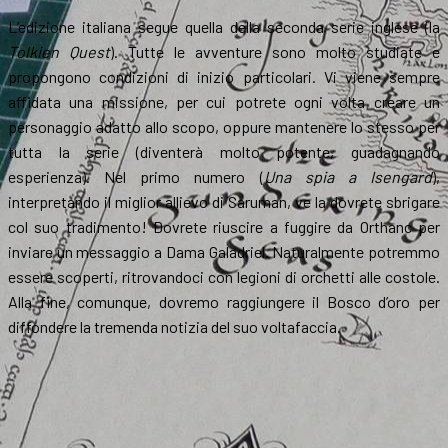
L’edizione italiana segue quella della seconda serie inglese (la
Tolkien Quest
). Tutte le avventure sono molto studiate e
propongono condizioni di inizio particolari. Vi viene sempre
affidata una missione, per cui potrete ogni volta creare un
personaggio adatto allo scopo, oppure mantenere lo stesso per
tutta la serie (diventerà molto potente, guadagnando
esperienza). Nel primo numero (
Una spia a Isengard
),
interpretando il miglior allievo di Saruman, ve la dovrete sbrigare
col suo tradimento! Dovrete riuscire a fuggire da Orthanc per
inviare un messaggio a Dama Galadriel. Naturalmente potremmo
essere scoperti, ritrovandoci con legioni di orchetti alle costole.
Alla fine, comunque, dovremo raggiungere il Bosco d’oro per
diffondere la tremenda notizia del suo voltafaccia.