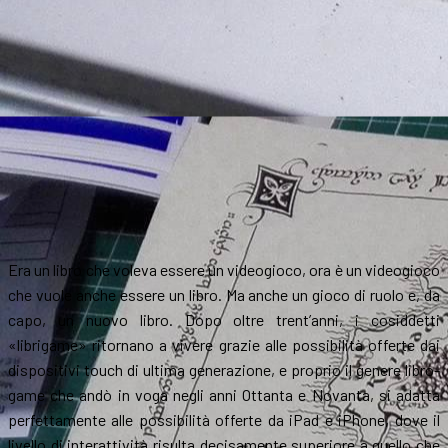
Era un libro che voleva essere un videogioco, ora è un videogioco
che vuole anche essere un libro. Ma anche un gioco di ruolo e, da
capo, un nuovo libro. Dopo oltre trent’anni, i cosiddetti
«librigame» ritornano a vivere grazie alle possibilità offerte dai
dispositivi touch di ultima generazione, e proprio il genere libro-
game che andò in voga negli anni Ottanta e Novanta, si adatta
perfettamente alle possibilità offerte da iPad e iPhone, dove il
livello di interattività risulta decisamente superiore a quello che