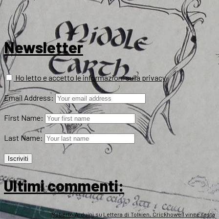
Newsletter
Ho letto e accetto le informazioni sulla privacy
Email Address:
First Name:
Last Name:
Ultimi commenti:
Roberto Arduini
su
Lettera di Tolkien, Crickhowell vince l’asta