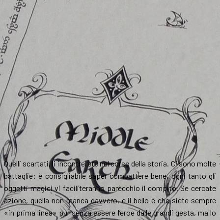
Quelli scartati, li incontrerete nel corso della storia. Ci sono molte
battaglie: è consigliabile saper combattere bene, ogni tanto gli
oggetti magici vi faciliteranno parecchio il compito. Se cercate
azione, quella non manca davvero, e il bello è che siete sempre
«in prima linea» pur senza essere l’eroe dalle grandi gesta, ma lo