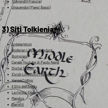
Tolkiendil (Francia)
Unquendor (Paesi Bassi)
3) Siti Tolkieniani
Ardalambion
Bodleian Library di Oxford
Bompiani
Canale Youtube di Paolo Nardi
Digital Tolkien
Elvish Linguistic Fellowship
HarperCollins
Il Sito dell'Anello
La rivista Endóre
Mandos
Marietti