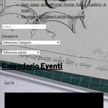
New Issue and editorial format for «I Quaderni di
Arda»
Receiver of a Tolkien’s letter discovered
Ricerca
per:
Categorie
Calendario Eventi
Set
19