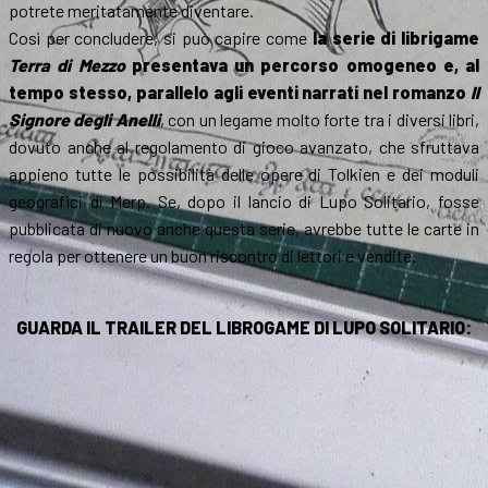
potrete meritatamente diventare.
Così per concludere, si può capire come
la serie di librigame
Terra di Mezzo
presentava un percorso omogeneo e, al
tempo stesso, parallelo agli eventi narrati nel romanzo
Il
Signore degli Anelli
, con un legame molto forte tra i diversi libri,
dovuto anche al regolamento di gioco avanzato, che sfruttava
appieno tutte le possibilità delle opere di Tolkien e dei moduli
geografici di Merp. Se, dopo il lancio di Lupo Solitario, fosse
pubblicata di nuovo anche questa serie, avrebbe tutte le carte in
regola per ottenere un buon riscontro di lettori e vendite.
GUARDA IL TRAILER DEL LIBROGAME DI LUPO SOLITARIO: