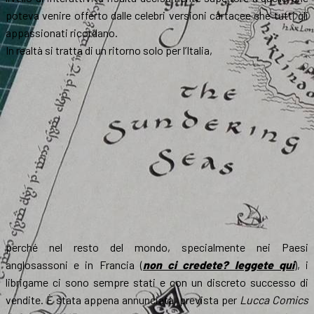
poteva venire offerto dalle celebri versioni cartacee che tutti gli
appassionati ricordano.
In realtà si tratta di un ritorno solo per l’Italia,
perché nel resto del mondo, specialmente nei Paesi
anglosassoni e in Francia (
non ci credete? leggete qui
), i
librigame ci sono sempre stati e con un discreto successo di
vendite. È stata appena annunciata, prevista per
Lucca Comics