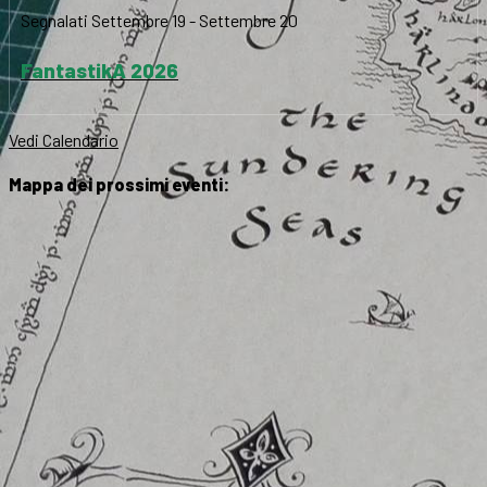
Segnalati
Settembre 19
-
Settembre 20
FantastikA 2026
Vedi Calendario
Mappa dei prossimi eventi: