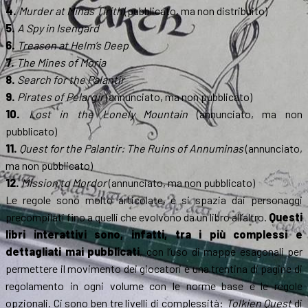
4.
Murder at Minas Tirith
(pubblicato, ma non distribuito)
5.
A Spy in Isengard
6.
Treason at Helm’s Deep
7.
The Mines of Moria
8.
Search for the Palantir
9.
Pirates of Pelargir
(annunciato, ma non pubblicato)
10.
Lost in the Lonely Mountain
(annunciato, ma non
pubblicato)
11.
Quest for the Palantir: The Ruins of Annuminas
(annunciato,
ma non pubblicato)
12.
Mission to Mordor
(annunciato, ma non pubblicato)
Le regole sono molto articolate, e si spazia dai personaggi
precompilati fino a quelli che evolvono da un libro all’altro.
Questi
libri interattivi sono, infatti, tra i più complessi e
dettagliati mai pubblicati
, con l’uso di mappe esagonali per
permettere il movimento dei giocatori e una trentina di pagine di
regolamento in ogni volume con le norme base e le regole
opzionali. Ci sono ben tre livelli di complessità:
Tolkien Quest
di