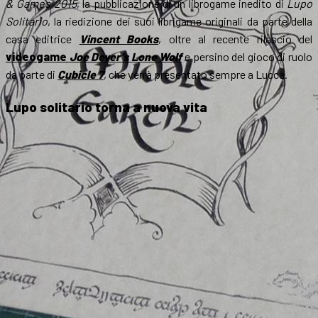
& Games 2015
, la pubblicazione di un librogame inedito di
Lupo
Solitario
, la riedizione dei suoi librigame originali da parte della
casa editrice
Vincent Books
, oltre al recente rilascio del
videogame
Joe Dever’s Lone Wolf
e persino del gioco di ruolo
da parte di
Cubicle 7
, che verrà presentato sempre a Lucca.
Lupo solitario torna a nuova vita