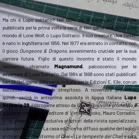
Ma chi è Lupo solitario? Nel 1984, più di trenta anni fa, venne
pubblicata per la prima volta la serie di libri-game ambientata nel
mondo di Lone Wolf, o Lupo Solitario. Il suo creatore, Joe Dever,
è nato in Inghilterra nel 1956. Nel 1977 era entrato in contatto con
il gioco
Dungeons & Dragons
, avvenimento cruciale per la sua
carriera futura. Figlio di questo incontro è stato il mondo
fantastico chiamato
Magnamund
, palcoscenico per le
avventure di Lupo Solitario. Dal 1984 al 1998 sono stati pubblicati
ben 28 libri-game della serie, in Italia per le Edizioni E. Elle, con un
successo internazionale strepitoso. A novembre prossimo,
quindi, uscirà in anteprima assoluta in lingua italiana
Lupo
Solitario 29
, il librogame atteso da 17 anni, più volte promesso e
più volte rimandato. L’editore di Vincent Books, Mauro Corradini,
lo ha annunciato in esclusiva ai lettori della rivista specializzata
Librogame’s Land
. La casa editrice ha diffuso qualche dettaglio:
si chiamerà «The Storms of Chai» (
Le tempeste del Chai
) e sarà