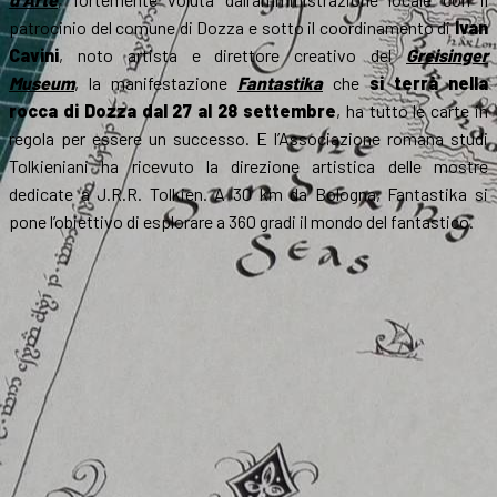
patrocinio del comune di Dozza e sotto il coordinamento di
Ivan
Cavini
, noto artista e direttore creativo del
Greisinger
Museum
, la manifestazione
Fantastika
che
si terrà nella
rocca di Dozza dal 27 al 28 settembre
, ha tutto le carte in
regola per essere un successo. E l’Associazione romana studi
Tolkieniani ha ricevuto la direzione artistica delle mostre
dedicate a J.R.R. Tolkien. A 30 km da Bologna, Fantastika si
pone l’obiettivo di esplorare a 360 gradi il mondo del fantastico.