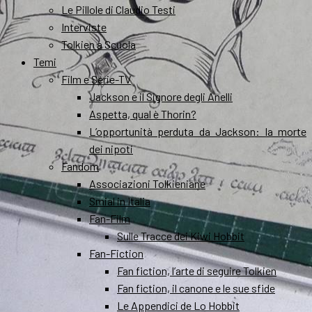
Le Pillole di Claudio Testi
Interviste
Tolkien a Scuola
Temi
Film e Serie-TV
Jackson e il Signore degli Anelli
Aspetta, qual è Thorin?
L’opportunità perduta da Jackson: la morte
dei nipoti
Fandom
Associazioni Tolkieniane
Smial in Italia
Fan-Film
Sulle Tracce dei Kiwi Hobbit
Fan-Fiction
Fan fiction, l’arte di seguire Tolkien
Fan fiction, il canone e le sue sfide
Le Appendici de Lo Hobbit