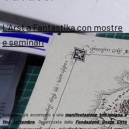
L’Arst a Fantastika con mostre
e seminari
Avevamo già accennato a una
manifestazione tolkieniana a
fine settembre
. Organizzata dalla
Fondazione Dozza Città
d’Arte
, fortemente voluta dall’amministrazione locale con il