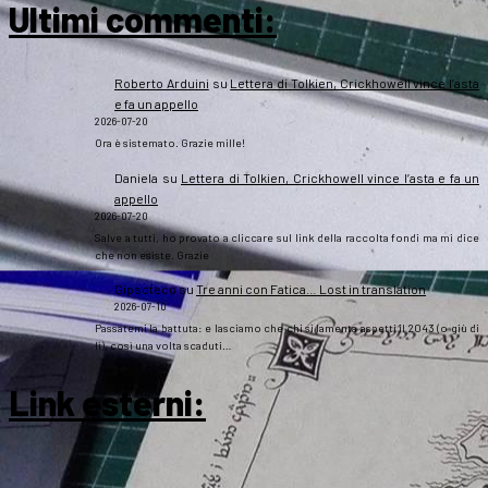
Ultimi commenti:
Roberto Arduini
su
Lettera di Tolkien, Crickhowell vince l’asta
e fa un appello
2026-07-20
Ora è sistemato. Grazie mille!
Daniela
su
Lettera di Tolkien, Crickhowell vince l’asta e fa un
appello
2026-07-20
Salve a tutti, ho provato a cliccare sul link della raccolta fondi ma mi dice
che non esiste. Grazie
Gipsoteco
su
Tre anni con Fatica… Lost in translation
2026-07-10
Passatemi la battuta: e lasciamo che chi si lamenta aspetti il 2043 (o giù di
lì), così una volta scaduti…
Link esterni
: