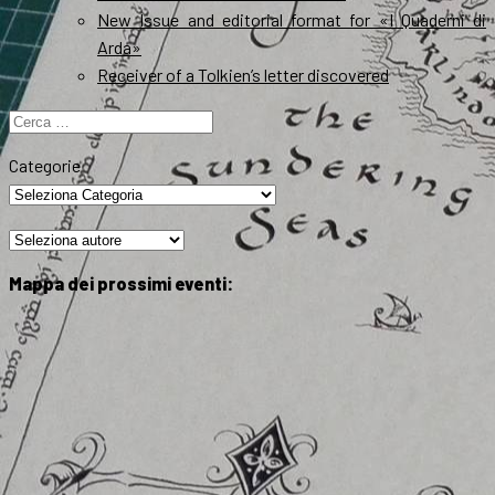
New Issue and editorial format for «I Quaderni di
Arda»
Receiver of a Tolkien’s letter discovered
Ricerca
per:
Categorie
Mappa dei prossimi eventi: