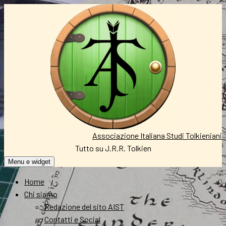
Vai
al
contenuto
Associazione Italiana Studi Tolkieniani
Tutto su J.R.R. Tolkien
Menu e widget
Home
Chi siamo
Redazione del sito AIST
Contatti e Social