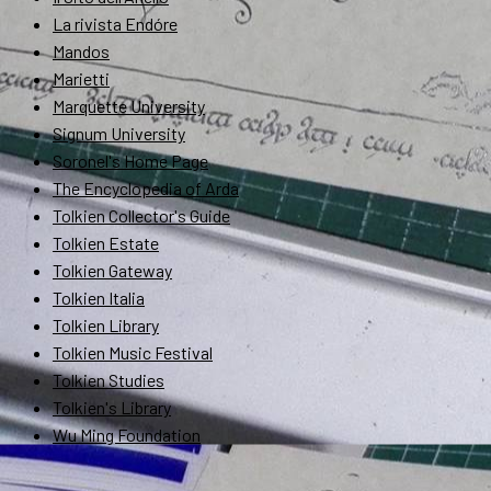
La rivista Endóre
Mandos
Marietti
Marquette University
Signum University
Soronel's Home Page
The Encyclopedia of Arda
Tolkien Collector's Guide
Tolkien Estate
Tolkien Gateway
Tolkien Italia
Tolkien Library
Tolkien Music Festival
Tolkien Studies
Tolkien's Library
Wu Ming Foundation