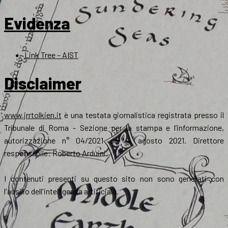
Evidenza
Link Tree – AIST
Disclaimer
www.jrrtolkien.it
è una testata giornalistica registrata presso il
Tribunale di Roma - Sezione per la stampa e l’informazione,
autorizzazione n° 04/2021 del 4 agosto 2021. Direttore
responsabile: Roberto Arduini.
I contenuti presenti su questo sito non sono generati con
l'ausilio dell'intelligenza artificiale.