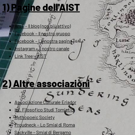
1) Pagine dell'AIST
ArsT – Il blog (non più attivo)
Facebook – Il nostro gruppo
Facebook – La nostra pagina
Instagram – Il nostro canale
Link Tree – AIST
2) Altre associazioni
Associazione Culturale Eriador
Ist. Filosofico Studi Tomistici
Mythopoeic Society
Proudneck – Lo Smial di Roma
Sackville – Smial di Bergamo