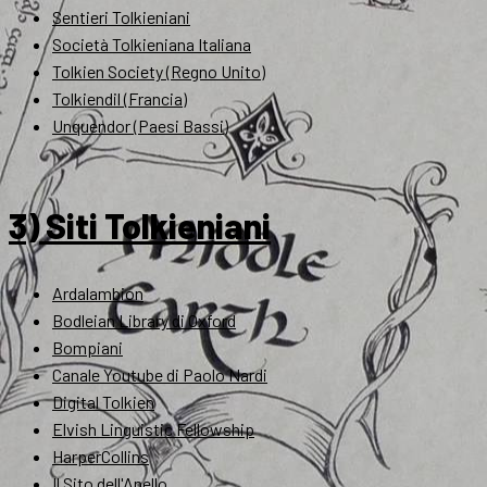
Sentieri Tolkieniani
Società Tolkieniana Italiana
Tolkien Society (Regno Unito)
Tolkiendil (Francia)
Unquendor (Paesi Bassi)
3) Siti Tolkieniani
Ardalambion
Bodleian Library di Oxford
Bompiani
Canale Youtube di Paolo Nardi
Digital Tolkien
Elvish Linguistic Fellowship
HarperCollins
Il Sito dell'Anello