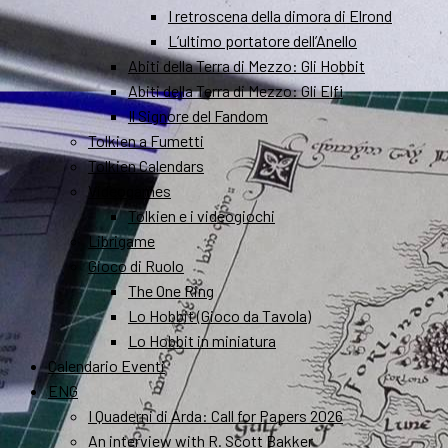
I retroscena della dimora di Elrond
L’ultimo portatore dell’Anello
Abiti della Terra di Mezzo: Gli Hobbit
Abiti della Terra di Mezzo: Gli Elfi
Il Signore del Fandom
Tolkien a Fumetti
Tolkien Calendars
Videogames
Tolkien e i videogiochi
Librigame
Gioco di Ruolo
The One Ring
Lo Hobbit (Gioco da Tavola)
Lo Hobbit in miniatura
Calendario Eventi
ENG
I Quaderni di Arda: Call for Papers 2026
An interview with R. Scott Bakker