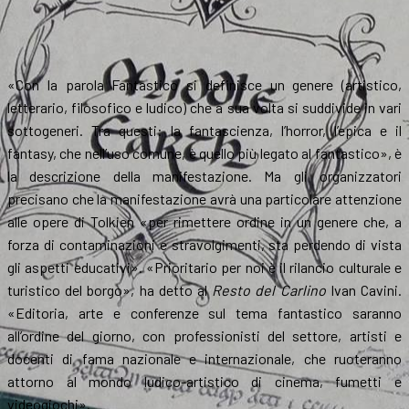
«Con la parola Fantastico si definisce un genere (artistico,
letterario, filosofico e ludico) che a sua volta si suddivide in vari
sottogeneri. Tra questi: la fantascienza, l’horror, l’epica e il
fantasy, che nell’uso comune, è quello più legato al fantastico», è
la descrizione della manifestazione. Ma gli organizzatori
precisano che la manifestazione avrà una particolare attenzione
alle opere di Tolkien «per rimettere ordine in un genere che, a
forza di contaminazioni e stravolgimenti, sta perdendo di vista
gli aspetti educativi». «Prioritario per noi è il rilancio culturale e
turistico del borgo», ha detto al
Resto del Carlino
Ivan Cavini.
«Editoria, arte e conferenze sul tema fantastico saranno
all’ordine del giorno, con professionisti del settore, artisti e
docenti di fama nazionale e internazionale, che ruoteranno
attorno al mondo ludico-artistico di cinema, fumetti e
videogiochi».