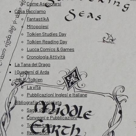
Come Associarsi
Cosa Facciamo
FantastikA
Mitopoiesi
Tolkien Studies Day
Tolkien Reading Day
Lucca Comics & Games
Cronologia Attività
La Tana del Drago
I Quaderni di Arda
J.R.R. Tolkien
La vita
Pubblicazioni Inglesi e Italiane
Bibliografia Consigliata
Saggi scaricabili
Convegni e Pubblicazioni
Tolkien Labs
Recensioni