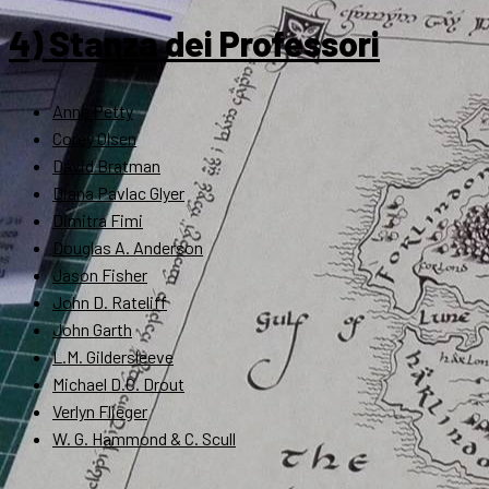
4) Stanza dei Professori
Anne Petty
Corey Olsen
David Bratman
Diana Pavlac Glyer
Dimitra Fimi
Douglas A. Anderson
Jason Fisher
John D. Rateliff
John Garth
L.M. Gildersleeve
Michael D.C. Drout
Verlyn Flieger
W. G. Hammond & C. Scull