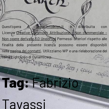
Quest’opera di
www.jrrtolkien.it
è distribuita con
Licenza
Creative Commons Attribuzione – Non commerciale –
Non opere derivate 3.0 Unported
Permessi ulteriori rispetto alle
finalità della presente licenza possono essere disponibili
nella
pagina dei contatti
. Utilizziamo WP e una rielaborazione del
tema LightFolio di Dynamicwp.
Tag:
Fabrizio
Tavassi