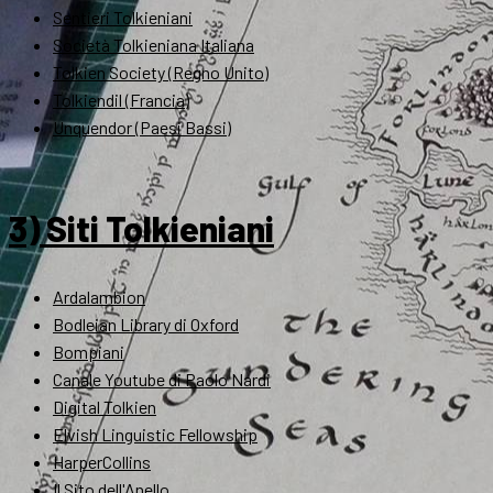
Sentieri Tolkieniani
Società Tolkieniana Italiana
Tolkien Society (Regno Unito)
Tolkiendil (Francia)
Unquendor (Paesi Bassi)
3) Siti Tolkieniani
Ardalambion
Bodleian Library di Oxford
Bompiani
Canale Youtube di Paolo Nardi
Digital Tolkien
Elvish Linguistic Fellowship
HarperCollins
Il Sito dell'Anello