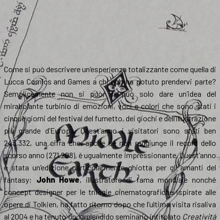
Come si può descrivere un’esperienza totalizzante come quella di
Lucca Comics and Games a chi non ha potuto prendervi parte?
Semplicemente non si può, si può solo dare un’idea del
mirabolante turbinio di emozioni, voci e colori che sono stati i
cinque giorni del festival del fumetto, dei giochi e dell’illustrazione
più grande d’Europa. Quest’anno i visitatori sono stati ben
243.332, una cifra che, anche se non raggiunge il record dello
scorso anno (271.208), è ugualmente impressionante. Quest’anno
è stata un’edizione particolarmente ghiotta per gli amanti del
fantasy:
John Howe
, illustratore di fama mondiale nonché
concept designer per le trilogie cinematografiche ispirate alle
opere di Tolkien, ha fatto ritorno dopo che l’ultima visita risaliva
al 2004 e ha tenuto uno splendido seminario intitolato
Creatività