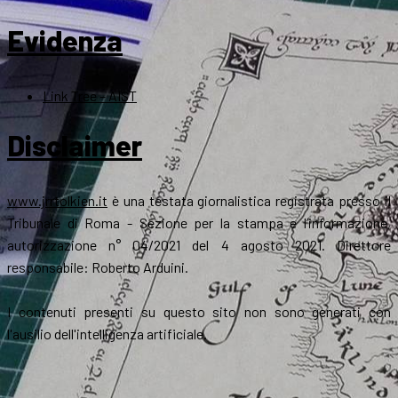
Evidenza
Link Tree – AIST
Disclaimer
www.jrrtolkien.it
è una testata giornalistica registrata presso il
Tribunale di Roma - Sezione per la stampa e l’informazione,
autorizzazione n° 04/2021 del 4 agosto 2021. Direttore
responsabile: Roberto Arduini.
I contenuti presenti su questo sito non sono generati con
l'ausilio dell'intelligenza artificiale.