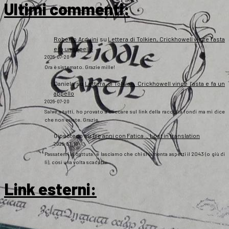
Ultimi commenti:
Roberto Arduini
su
Lettera di Tolkien, Crickhowell vince l’asta
e fa un appello
2026-07-20
Ora è sistemato. Grazie mille!
Daniela
su
Lettera di Tolkien, Crickhowell vince l’asta e fa un
appello
2026-07-20
Salve a tutti, ho provato a cliccare sul link della raccolta fondi ma mi dice
che non esiste. Grazie
Gipsoteco
su
Tre anni con Fatica… Lost in translation
2026-07-10
Passatemi la battuta: e lasciamo che chi si lamenta aspetti il 2043 (o giù di
lì), così una volta scaduti…
Link esterni
: