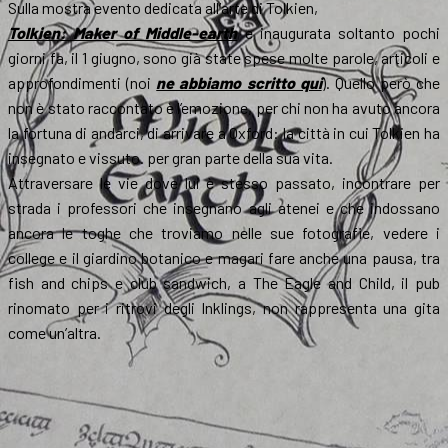
Sulla mostra evento dedicata all’arte di Tolkien,
Tolkien: Maker of Middle-earth
e inaugurata soltanto pochi
giorni fa, il 1 giugno, sono già state spese molte parole, articoli e
approfondimenti (noi
ne abbiamo scritto qui
). Quello però che
non è stato raccontato è l’emozione, per chi non ha avuto ancora
la fortuna di andarci, di arrivare a Oxford: la città in cui Tolkien ha
insegnato e vissuto. per gran parte della sua vita.
Attraversare le vie dove lui è stesso passato, incontrare per
strada i professori che insegnano agli atenei e che indossano
ancora le toghe che troviamo nelle sue fotografie, vedere i
college e il giardino botanico e magari fare anche una pausa, tra
fish and chips e club sandwich, a The Eagle and Child, il pub
rinomato per i ritrovi degli Inklings, non rappresenta una gita
come un’altra.