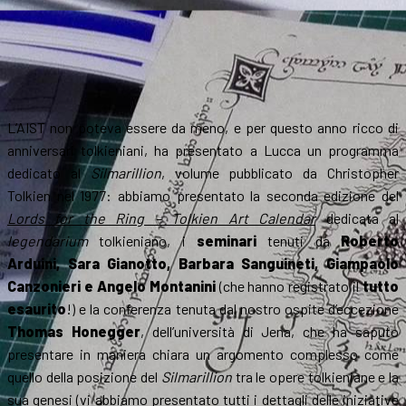
L’AIST non poteva essere da meno, e per questo anno ricco di
anniversari tolkieniani, ha presentato a Lucca un programma
dedicato al
Silmarillion
, volume pubblicato da Christopher
Tolkien nel 1977: abbiamo presentato la seconda edizione del
Lords for the Ring – Tolkien Art Calendar
dedicata al
legendarium
tolkieniano, i
seminari
tenuti da
Roberto
Arduini, Sara Gianotto, Barbara Sanguineti, Giampaolo
Canzonieri e Angelo Montanini
(che hanno registrato il
tutto
esaurito
!) e la conferenza tenuta dal nostro ospite d’eccezione
Thomas Honegger
, dell’università di Jena, che ha saputo
presentare in maniera chiara un argomento complesso come
quello della posizione del
Silmarillion
tra le opere tolkieniane e la
sua genesi (vi abbiamo presentato tutti i dettagli delle iniziative