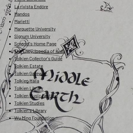
La rivista Endóre
Mandos
Marietti
Marquette University
Signum University
Soronel's Home Page
The Encyclopedia of Arda
Tolkien Collector's Guide
Tolkien Estate
Tolkien Gateway
Tolkien Italia
Tolkien Library
Tolkien Music Festival
Tolkien Studies
Tolkien's Library
Wu Ming Foundation