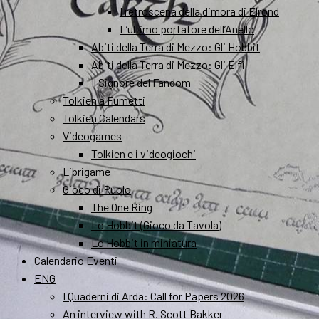
I retroscena della dimora di Elrond
L’ultimo portatore dell’Anello
Abiti della Terra di Mezzo: Gli Hobbit
Abiti della Terra di Mezzo: Gli Elfi
Il Signore del Fandom
Tolkien a Fumetti
Tolkien Calendars
Videogames
Tolkien e i videogiochi
Librigame
Gioco di Ruolo
The One Ring
Lo Hobbit (Gioco da Tavola)
Lo Hobbit in miniatura
Calendario Eventi
ENG
I Quaderni di Arda: Call for Papers 2026
An interview with R. Scott Bakker