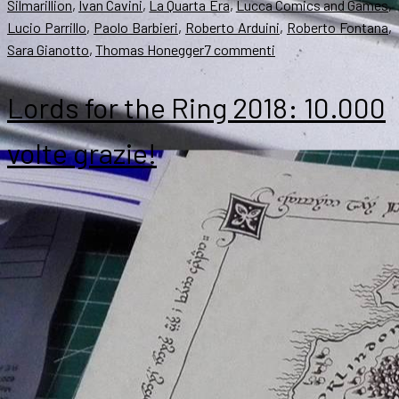
Silmarillion
,
Ivan Cavini
,
La Quarta Era
,
Lucca Comics and Games
,
Lucio Parrillo
,
Paolo Barbieri
,
Roberto Arduini
,
Roberto Fontana
,
su
Sara Gianotto
,
Thomas Honegger
7 commenti
L’AIST
a
Lords for the Ring 2018: 10.000
Lucca:
seminari,
volte grazie!
incontri
e
il
calendario