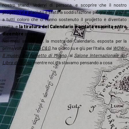
nostro stand. Vedervi di persona, e scoprire che il nostro
progetto vi è piaciuto è stata la soddisfazione più grande: grazie
a tutti coloro che ci hanno sostenuto il progetto è diventato
realtà, e
la tiratura del Calendario è andata esaurita entro
dicembre
scorso.
Nei mesi successivi, la mostra del Calendario, esposta per la
prima volta a
Lucca C&G
, ha girato su e giù per l’Italia, dal
WOW –
Il museo del fumetto di Milano
, al
Salone Internazionale del
Libro di Torino
, mentre noi già stavamo pensando a cosa