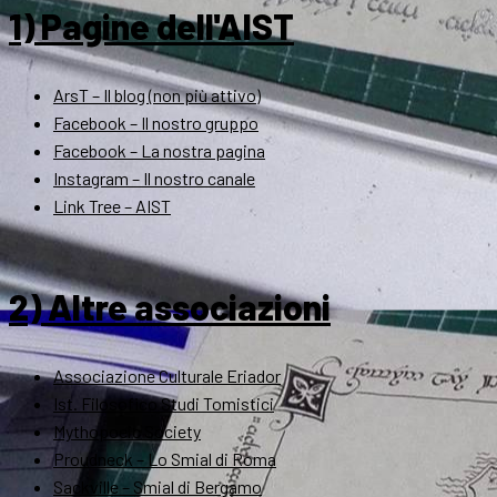
1) Pagine dell'AIST
ArsT – Il blog (non più attivo)
Facebook – Il nostro gruppo
Facebook – La nostra pagina
Instagram – Il nostro canale
Link Tree – AIST
2) Altre associazioni
Associazione Culturale Eriador
Ist. Filosofico Studi Tomistici
Mythopoeic Society
Proudneck – Lo Smial di Roma
Sackville – Smial di Bergamo