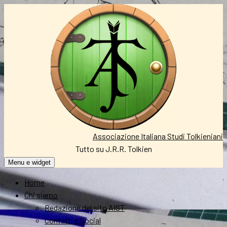
Vai
al
contenuto
Associazione Italiana Studi Tolkieniani
Tutto su J.R.R. Tolkien
Menu e widget
Home
Chi siamo
Redazione del sito AIST
Contatti e Social