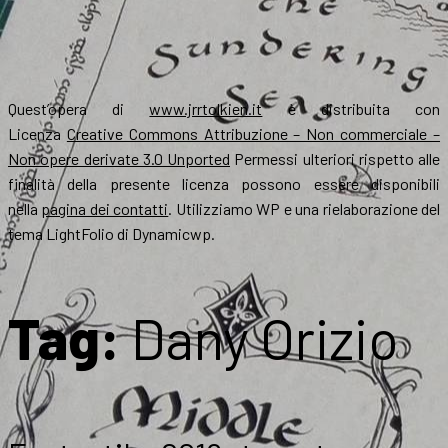
Quest’opera di
www.jrrtolkien.it
è distribuita con
Licenza
Creative Commons Attribuzione – Non commerciale –
Non opere derivate 3.0 Unported
Permessi ulteriori rispetto alle
finalità della presente licenza possono essere disponibili
nella
pagina dei contatti
. Utilizziamo WP e una rielaborazione del
tema LightFolio di Dynamicwp.
Tag:
Dany Orizio