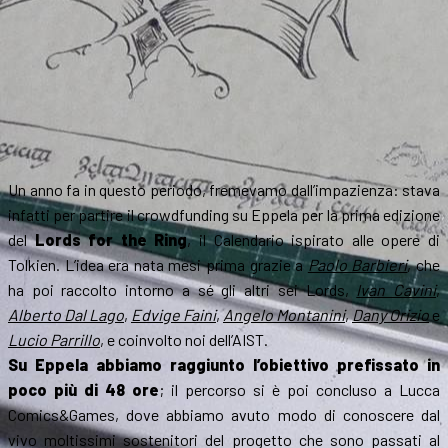
Un anno fa in questo periodo, fremevamo dall’impazienza: stava
infatti per partire il crowdfunding su Eppela per la prima edizione
del
Lords for the Ring
, il Calendario ispirato alle opere di
Tolkien. L’idea era nata mesi prima grazie a
Paolo Barbieri
, che
ha poi raccolto intorno a sé gli altri sei Lords,
Ivan Cavini
,
Alberto Dal Lago
,
Edvige Faini
,
Angelo Montanini
,
Dany Orizio
e
Lucio Parrillo
, e coinvolto noi dell’AIST.
Su Eppela abbiamo raggiunto l’obiettivo prefissato in
poco più di 48 ore
; il percorso si è poi concluso a Lucca
Comics&Games, dove abbiamo avuto modo di conoscere dal
vivo moltissimi sostenitori del progetto che sono passati al