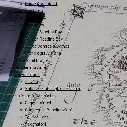
Come Associarsi
Cosa Facciamo
FantastikA
Mitopoiesi
Tolkien Studies Day
Tolkien Reading Day
Lucca Comics & Games
Cronologia Attività
La Tana del Drago
I Quaderni di Arda
J.R.R. Tolkien
La vita
Pubblicazioni Inglesi e Italiane
Bibliografia Consigliata
Saggi scaricabili
Convegni e Pubblicazioni
Tolkien Labs
Recensioni