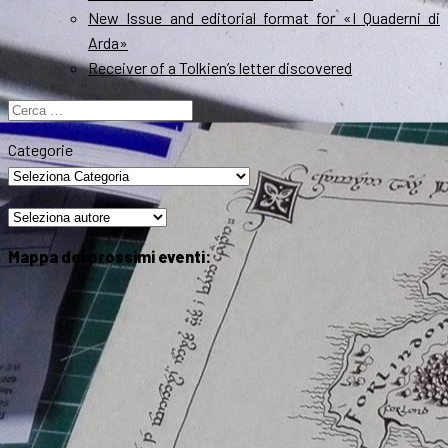
New Issue and editorial format for «I Quaderni di
Arda»
Receiver of a Tolkien’s letter discovered
Ricerca
per:
Categorie
Mappa dei prossimi eventi: