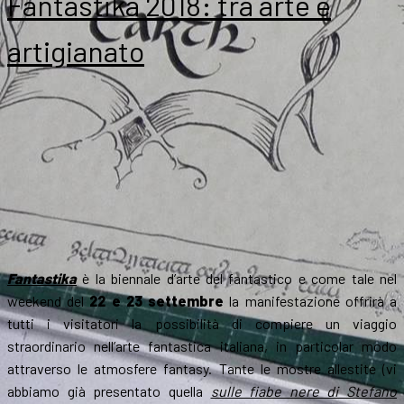
Fantastika 2018: tra arte e
artigianato
Fantastika
è la biennale d’arte del fantastico e come tale nel
weekend del
22 e 23 settembre
la manifestazione offrirà a
tutti i visitatori la possibilità di compiere un viaggio
straordinario nell’arte fantastica italiana, in particolar modo
attraverso le atmosfere fantasy. Tante le mostre allestite (vi
abbiamo già presentato quella
sulle fiabe nere di Stefano