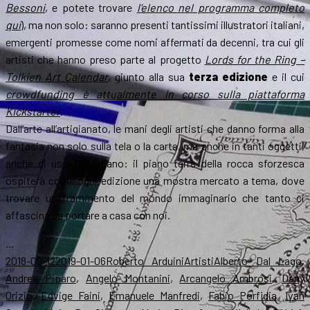
Bessoni
, e potete trovare
l’elenco nel programma completo
qui
), ma non solo: saranno presenti tantissimi illustratori italiani,
emergenti promesse come nomi affermati da decenni, tra cui gli
artisti che hanno preso parte al progetto
Lords for the Ring –
Tolkien Art Calendar
, giunto alla sua
terza edizione
e il cui
crowdfunding è attualmente in corso sulla piattaforma
Kickstarter
.
Dall’arte all’artigianato, le mani degli artisti che danno forma alla
fantasia non solo sulla tela o la carta, ma anche in tanti oggetti,
anche di uso quotidiano: il piano terra della rocca sforzesca
ospiterà come ogni edizione una mostra mercato a tema, dove
trovare un frammento del mondo immaginario che tanto ci
affascina da portare a casa con noi.
…
Scritto
Autore
Categorie
Tag
2018-09-12
2019-01-06
Roberto Arduini
Artisti
Alberto Dal Lago
,
il
Andrea Piparo
,
Angelo Montanini
,
Arcangelo Ambrosi
,
Dany
Orizio
,
Edvige Faini
,
Emanuele Manfredi
,
Fabio Porfidia
,
Ivan