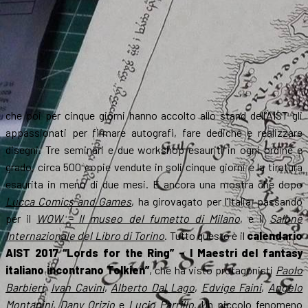
che poi per cinque giorni hanno accolto allo stand dell’AIST gli
appassionati per firmare autografi, fare dediche e realizzare
disegni. Tre seminari e due workshop esauriti in ogni ordine e
grado, circa 500 copie vendute in soli cinque giorni e la tiratura
esaurita in meno di due mesi. E ancora una mostra che dopo
Lucca Comics and Games
, ha girovagato per l’Italia, passando
per il
WOW – Il museo del fumetto di Milano
, e il
Salone
Internazionale del Libro di Torino
. Tutto questo è il
calendario
AIST 2017 “Lords for the Ring” – I Maestri del fantasy
italiano incontrano Tolkien”
, che ha visto protagonisti
Paolo
Barbieri
,
Ivan Cavini
,
Alberto Dal Lago
,
Edvige Faini
,
Angelo
Montanini
,
Dany Orizio
e
Lucio Parrillo
. Un piccolo fenomeno