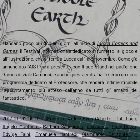
Mancano poco più di dieci giorni all’inizio di
Lucca Comics and
Games
, il Festival internazionale dedicato al fumetto, al gioco e
all’illustrazione, che si terrà a Lucca dal 1 al 5 novembre. Come già
annunciato l’AIST sarà presente, con il suo stand nel padiglione
Games di viale Carducci, e anche questa volta ha in serbo un ricco
programma dedicato al Professore, che renderà indimenticabile
l’appuntamento più atteso dell’anno da tutti gli amanti del
fantastico.
…
Scritto
Autore
Categorie
Tag
2017-10-19
2019-01-06
Roberto Arduini
Eventi
Alberto Dal Lago
,
il
Angelo Montanini
,
Barbara Sanguineti
,
calendario
,
Dany Orizio
,
Edvige Faini
,
Emanuele Manfredi
,
Giampaolo Canzonieri
,
Il