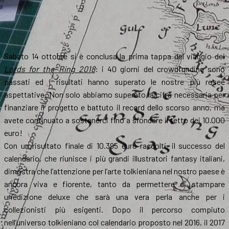
Sabato 14 ottobre si è conclusa la prima tappa del viaggio dei
Lords for the Ring 2018
: i 40 giorni del crowdfunding sono
passati ed i risultati hanno superato le nostre più rosee
aspettative. Non solo abbiamo superato la cifra necessaria per
finanziare il progetto e battuto il record dello scorso anno, ma
avete continuato a sostenerci fino a sfondare il tetto dei 10.000
euro!
Con un risultato finale di 10.395 euro raccolti, il successo del
calendario, che riunisce i più grandi illustratori fantasy italiani,
dimostra che l’attenzione per l’arte tolkieniana nel nostro paese è
ancora viva e fiorente, tanto da permettere di stampare
un’edizione deluxe che sarà una vera perla anche per i
collezionisti più esigenti. Dopo il percorso compiuto
nell’universo tolkieniano col calendario proposto nel 2016, il 2017