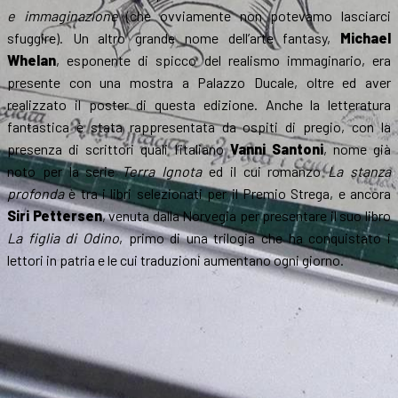
e immaginazione
(che ovviamente non potevamo lasciarci
sfuggire). Un altro grande nome dell’arte fantasy,
Michael
Whelan
, esponente di spicco del realismo immaginario, era
presente con una mostra a Palazzo Ducale, oltre ed aver
realizzato il poster di questa edizione. Anche la letteratura
fantastica è stata rappresentata da ospiti di pregio, con la
presenza di scrittori quali l’italiano
Vanni Santoni
, nome già
noto per la serie
Terra Ignota
ed il cui romanzo
La stanza
profonda
è tra i libri selezionati per il Premio Strega, e ancora
Siri Pettersen
, venuta dalla Norvegia per presentare il suo libro
La figlia di Odino
, primo di una trilogia che ha conquistato i
lettori in patria e le cui traduzioni aumentano ogni giorno.