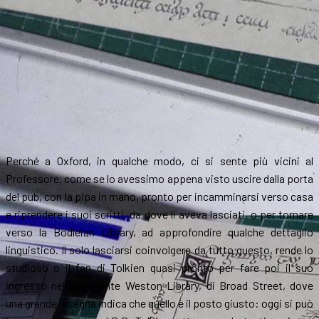
Perché a Oxford, in qualche modo, ci si sente più vicini al
Professore, come se lo avessimo appena visto uscire dalla porta
del pub, con la pipa in mano, pronto per incamminarsi verso casa
e riprendere i suoi scritti, da dove li aveva lasciati, o per tornare
verso la Bodleian Library, ad approfondire qualche dettaglio
linguistico. Il solo lasciarsi coinvolgere da tutto questo, rende lo
studioso o il fan di Tolkien quasi pronto per fare poi il suo
ingresso nell’imponente Weston Library, di Broad Street, dove
una grande insegna indica che quello è il posto giusto: oggi si può