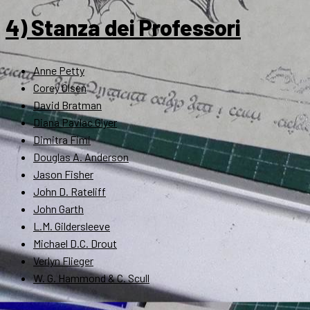
4) Stanza dei Professori
Anne Petty
Corey Olsen
David Bratman
Diana Pavlac Glyer
Dimitra Fimi
Douglas A. Anderson
Jason Fisher
John D. Rateliff
John Garth
L.M. Gildersleeve
Michael D.C. Drout
Verlyn Flieger
W. G. Hammond & C. Scull