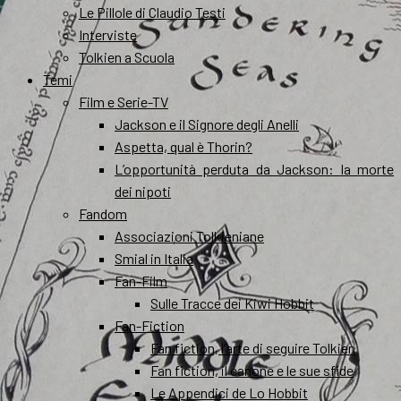
Le Pillole di Claudio Testi
Interviste
Tolkien a Scuola
Temi
Film e Serie-TV
Jackson e il Signore degli Anelli
Aspetta, qual è Thorin?
L’opportunità perduta da Jackson: la morte
dei nipoti
Fandom
Associazioni Tolkieniane
Smial in Italia
Fan-Film
Sulle Tracce dei Kiwi Hobbit
Fan-Fiction
Fan fiction, l’arte di seguire Tolkien
Fan fiction, il canone e le sue sfide
Le Appendici de Lo Hobbit