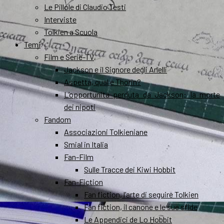
Le Pillole di Claudio Testi
Interviste
Tolkien a Scuola
Temi
Film e Serie-TV
Jackson e il Signore degli Anelli
Aspetta, qual è Thorin?
L’opportunità perduta da Jackson: la morte
dei nipoti
Fandom
Associazioni Tolkieniane
Smial in Italia
Fan-Film
Sulle Tracce dei Kiwi Hobbit
Fan-Fiction
Fan fiction, l’arte di seguire Tolkien
Fan fiction, il canone e le sue sfide
Le Appendici de Lo Hobbit