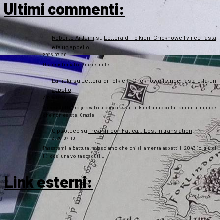
Ultimi commenti:
Roberto Arduini
su
Lettera di Tolkien, Crickhowell vince l’asta
e fa un appello
2026-07-20
Ora è sistemato. Grazie mille!
Daniela
su
Lettera di Tolkien, Crickhowell vince l’asta e fa un
appello
2026-07-20
Salve a tutti, ho provato a cliccare sul link della raccolta fondi ma mi dice
che non esiste. Grazie
Gipsoteco
su
Tre anni con Fatica… Lost in translation
2026-07-10
Passatemi la battuta: e lasciamo che chi si lamenta aspetti il 2043 (o giù di
lì), così una volta scaduti…
Link esterni
: