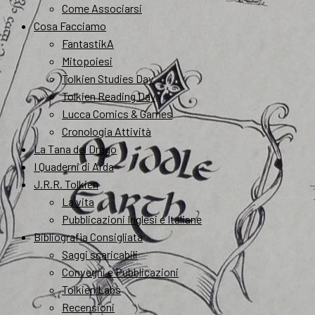
Come Associarsi
Cosa Facciamo
FantastikA
Mitopoiesi
Tolkien Studies Day
Tolkien Reading Day
Lucca Comics & Games
Cronologia Attività
La Tana del Drago
I Quaderni di Arda
J.R.R. Tolkien
La vita
Pubblicazioni Inglesi e Italiane
Bibliografia Consigliata
Saggi scaricabili
Convegni e Pubblicazioni
Tolkien Labs
Recensioni