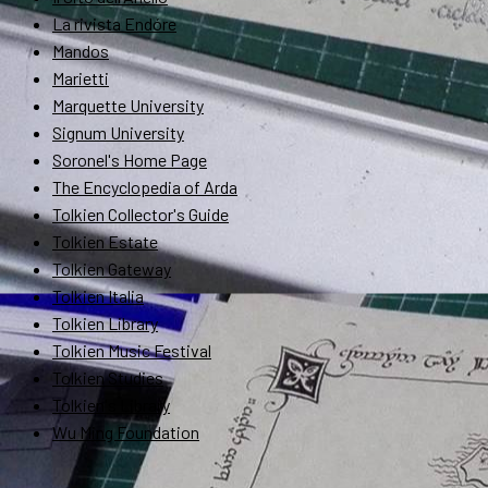
La rivista Endóre
Mandos
Marietti
Marquette University
Signum University
Soronel's Home Page
The Encyclopedia of Arda
Tolkien Collector's Guide
Tolkien Estate
Tolkien Gateway
Tolkien Italia
Tolkien Library
Tolkien Music Festival
Tolkien Studies
Tolkien's Library
Wu Ming Foundation