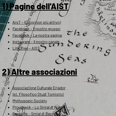
1) Pagine dell'AIST
ArsT – Il blog (non più attivo)
Facebook – Il nostro gruppo
Facebook – La nostra pagina
Instagram – Il nostro canale
Link Tree – AIST
2) Altre associazioni
Associazione Culturale Eriador
Ist. Filosofico Studi Tomistici
Mythopoeic Society
Proudneck – Lo Smial di Roma
Sackville – Smial di Bergamo