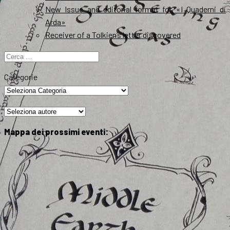
New Issue and editorial format for «I Quaderni di
Arda»
Receiver of a Tolkien’s letter discovered
Ricerca
per:
Categorie
Mappa dei prossimi eventi: