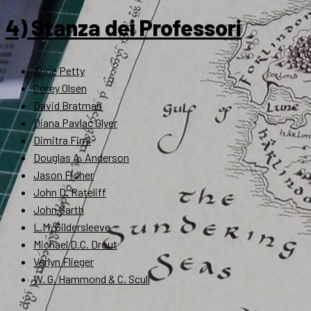
4) Stanza dei Professori
Anne Petty
Corey Olsen
David Bratman
Diana Pavlac Glyer
Dimitra Fimi
Douglas A. Anderson
Jason Fisher
John D. Rateliff
John Garth
L.M. Gildersleeve
Michael D.C. Drout
Verlyn Flieger
W. G. Hammond & C. Scull