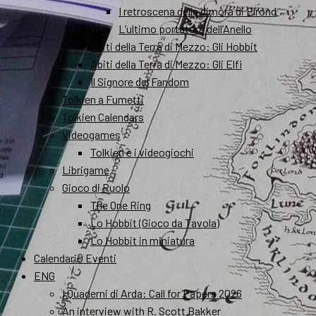
I retroscena della dimora di Elrond
L’ultimo portatore dell’Anello
Abiti della Terra di Mezzo: Gli Hobbit
Abiti della Terra di Mezzo: Gli Elfi
Il Signore del Fandom
Tolkien a Fumetti
Tolkien Calendars
Videogames
Tolkien e i videogiochi
Librigame
Gioco di Ruolo
The One Ring
Lo Hobbit (Gioco da Tavola)
Lo Hobbit in miniatura
Calendario Eventi
ENG
I Quaderni di Arda: Call for Papers 2026
An interview with R. Scott Bakker