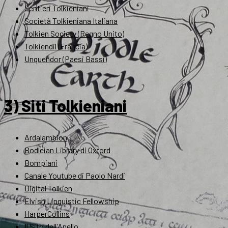
Sentieri Tolkieniani
Società Tolkieniana Italiana
Tolkien Society (Regno Unito)
Tolkiendil (Francia)
Unquendor (Paesi Bassi)
3) Siti Tolkieniani
Ardalambion
Bodleian Library di Oxford
Bompiani
Canale Youtube di Paolo Nardi
Digital Tolkien
Elvish Linguistic Fellowship
HarperCollins
Il Sito dell'Anello