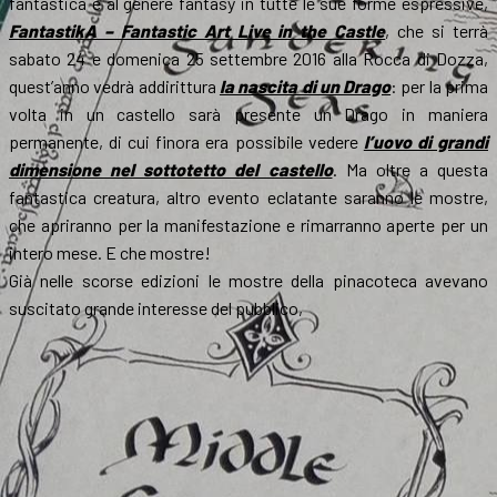
fantastica e al genere fantasy in tutte le sue forme espressive,
FantastikA – Fantastic Art Live in the Castle
, che si terrà
sabato 24 e domenica 25 settembre 2016 alla Rocca di Dozza,
quest’anno vedrà addirittura
la nascita di un Drago
: per la prima
volta in un castello sarà presente un Drago in maniera
permanente, di cui finora era possibile vedere
l’uovo di grandi
dimensione nel sottotetto del castello
. Ma oltre a questa
fantastica creatura, altro evento eclatante saranno le mostre,
che apriranno per la manifestazione e rimarranno aperte per un
intero mese. E che mostre!
Già nelle scorse edizioni le mostre della pinacoteca avevano
suscitato grande interesse del pubblico,