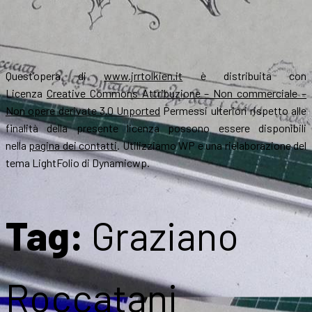
Quest’opera di
www.jrrtolkien.it
è distribuita con
Licenza
Creative Commons Attribuzione – Non commerciale –
Non opere derivate 3.0 Unported
Permessi ulteriori rispetto alle
finalità della presente licenza possono essere disponibili
nella
pagina dei contatti
. Utilizziamo WP e una rielaborazione del
tema LightFolio di Dynamicwp.
Tag:
Graziano
Roccatani