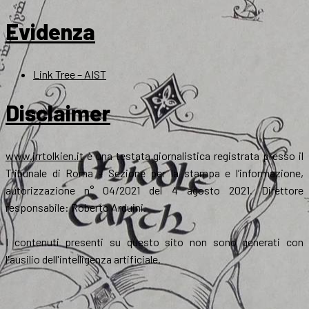
Evidenza
Link Tree – AIST
Disclaimer
www.jrrtolkien.it
è una testata giornalistica registrata presso il
Tribunale di Roma - Sezione per la stampa e l’informazione,
autorizzazione n° 04/2021 del 4 agosto 2021. Direttore
responsabile: Roberto Arduini.
I contenuti presenti su questo sito non sono generati con
l'ausilio dell'intelligenza artificiale.