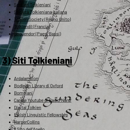
Sentieri Tolkieniani
Società Tolkieniana Italiana
Tolkien Society (Regno Unito)
Tolkiendil (Francia)
Unquendor (Paesi Bassi)
3) Siti Tolkieniani
Ardalambion
Bodleian Library di Oxford
Bompiani
Canale Youtube di Paolo Nardi
Digital Tolkien
Elvish Linguistic Fellowship
HarperCollins
Il Sito dell'Anello