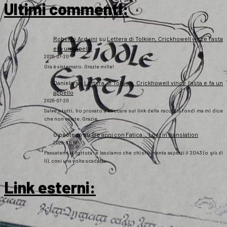
Ultimi commenti:
Roberto Arduini
su
Lettera di Tolkien, Crickhowell vince l’asta
e fa un appello
2026-07-20
Ora è sistemato. Grazie mille!
Daniela
su
Lettera di Tolkien, Crickhowell vince l’asta e fa un
appello
2026-07-20
Salve a tutti, ho provato a cliccare sul link della raccolta fondi ma mi dice
che non esiste. Grazie
Gipsoteco
su
Tre anni con Fatica… Lost in translation
2026-07-10
Passatemi la battuta: e lasciamo che chi si lamenta aspetti il 2043 (o giù di
lì), così una volta scaduti…
Link esterni
: