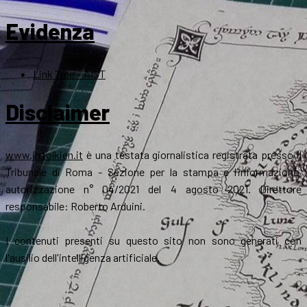
Evidenza
Link Tree – AIST
Disclaimer
www.jrrtolkien.it
è una testata giornalistica registrata presso il
Tribunale di Roma - Sezione per la stampa e l’informazione,
autorizzazione n° 04/2021 del 4 agosto 2021. Direttore
responsabile: Roberto Arduini.
I contenuti presenti su questo sito non sono generati con
l'ausilio dell'intelligenza artificiale.