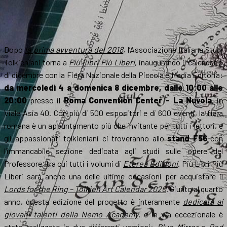
Dopo
la prima avventura del 2018
, l’Associazione Italiana Studi
Tolkieniani torna a
Più Libri Più Liberi
, inaugurando il calendario
di dicembre con la Fiera Nazionale della Piccola e Media Editoria:
da mercoledì 4 a domenica 8 dicembre, dalle 10:00 alle
20:00
presso il
Roma Convention Center – La Nuvola
, in
Viale Asia 40. Con più di 500 espositori e di 600 eventi, la fiera
romana è un appuntamento più che invitante per tutti i lettori, e
gli appassionati tolkieniani ci troveranno allo
stand F56
con
l’immancabile sezione dedicata agli studi sulle opere del
Professore, tra cui tutti i volumi di
Eterea Edizioni
. Più Libri Più
Liberi sarà anche una delle ultime occasioni per acquistare il
Lords for the Ring – Tolkien Art Calendar 2020
. Giunto al quarto
anno, questa edizione del progetto è interamente
dedicata ai
giovani talenti della Nemo Academy
, e in via eccezionale è
stato realizzato in due differenti versioni:
Blue Mirror
e
Red