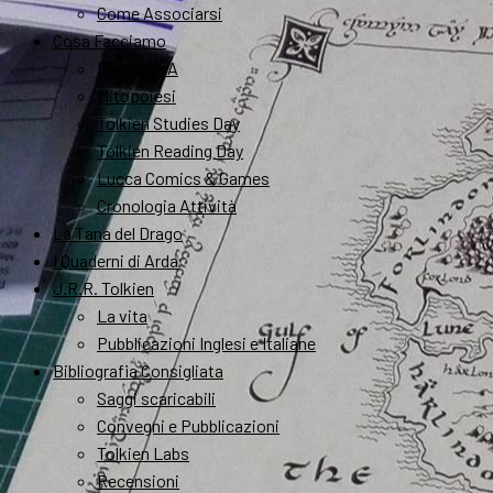
Come Associarsi
Cosa Facciamo
FantastikA
Mitopoiesi
Tolkien Studies Day
Tolkien Reading Day
Lucca Comics & Games
Cronologia Attività
La Tana del Drago
I Quaderni di Arda
J.R.R. Tolkien
La vita
Pubblicazioni Inglesi e Italiane
Bibliografia Consigliata
Saggi scaricabili
Convegni e Pubblicazioni
Tolkien Labs
Recensioni