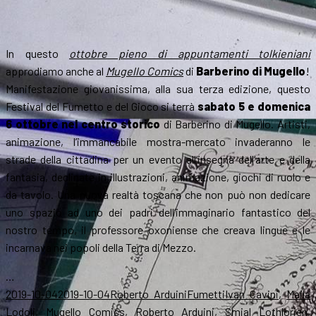
In questo
ottobre pieno di appuntamenti tolkieniani
approdiamo anche al
Mugello Comics
di
Barberino di Mugello
!
Manifestazione giovanissima, alla sua terza edizione, questo
Festival del Fumetto e del Gioco si terrà
sabato 5 e domenica
6 ottobre nel centro storico
di Barberino di Mugello. Artisti,
animazione, l’immancabile mostra-mercato invaderanno le
strade della cittadina per un evento all’insegna dell’arte e della
fantasia, declinate in illustrazioni, animazione, giochi di ruolo e
da tavolo. Una nuova realtà toscana che non può non dedicare
uno spazio ad uno dei padri dell’immaginario fantastico del
nostro tempo, il professore oxoniense che creava lingue e le
incarnava nei popoli della Terra di Mezzo.
…
Scritto
Autore
Categorie
Tag
2019-10-04
2019-10-04
Roberto Arduini
Fumetti
Ivan Cavini
,
Maila
il
Lodoli
,
Mugello Comics
,
Roberto Arduini
,
Smial Lothlorien
,