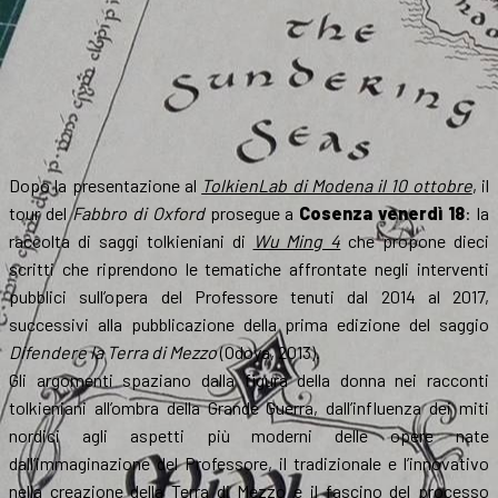
Dopo la presentazione al
TolkienLab di Modena il 10 ottobre
, il
tour del
Fabbro di Oxford
prosegue a
Cosenza venerdì 18
: la
raccolta di saggi tolkieniani di
Wu Ming 4
che propone dieci
scritti che riprendono le tematiche affrontate negli interventi
pubblici sull’opera del Professore tenuti dal 2014 al 2017,
successivi alla pubblicazione della prima edizione del saggio
Difendere la Terra di Mezzo
(Odoya, 2013).
Gli argomenti spaziano dalla figura della donna nei racconti
tolkieniani all’ombra della Grande Guerra, dall’influenza dei miti
nordici agli aspetti più moderni delle opere nate
dall’immaginazione del Professore, il tradizionale e l’innovativo
nella creazione della Terra di Mezzo e il fascino del processo