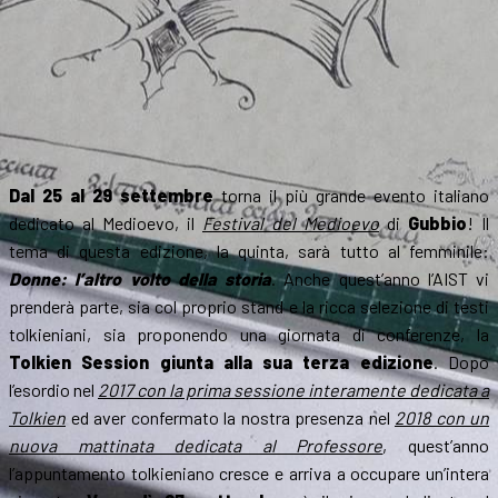
Dal 25 al 29 settembre
torna il più grande evento italiano
dedicato al Medioevo, il
Festival del Medioevo
di
Gubbio
! Il
tema di questa edizione, la quinta, sarà tutto al femminile:
Donne: l’altro volto della storia
. Anche quest’anno l’AIST vi
prenderà parte, sia col proprio stand e la ricca selezione di testi
tolkieniani, sia proponendo una giornata di conferenze, la
Tolkien Session giunta alla sua terza edizione
. Dopo
l’esordio nel
2017 con la prima sessione interamente dedicata a
Tolkien
ed aver confermato la nostra presenza nel
2018 con un
nuova mattinata dedicata al Professore
, quest’anno
l’appuntamento tolkieniano cresce e arriva a occupare un’intera