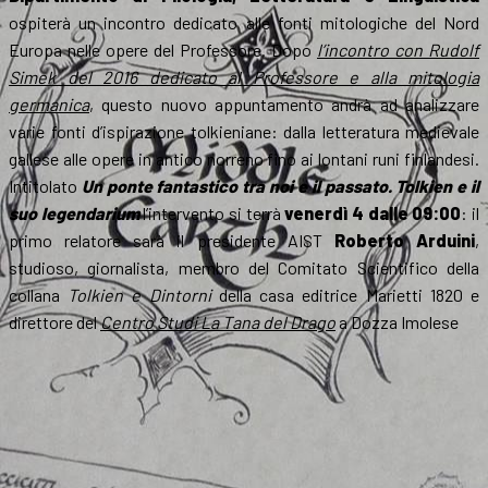
ospiterà un incontro dedicato alle fonti mitologiche del Nord
Europa nelle opere del Professore. Dopo
l’incontro con Rudolf
Simek del 2016 dedicato al Professore e alla mitologia
germanica
, questo nuovo appuntamento andrà ad analizzare
varie fonti d’ispirazione tolkieniane: dalla letteratura medievale
gallese alle opere in antico norreno fino ai lontani runi finlandesi.
Intitolato
Un ponte fantastico tra noi e il passato. Tolkien e il
suo legendarium
l’intervento si terrà
venerdì 4 dalle 09:00
: il
primo relatore sarà il presidente AIST
Roberto Arduini
,
studioso, giornalista, membro del Comitato Scientifico della
collana
Tolkien e Dintorni
della casa editrice Marietti 1820 e
direttore del
Centro Studi La Tana del Drago
a Dozza Imolese