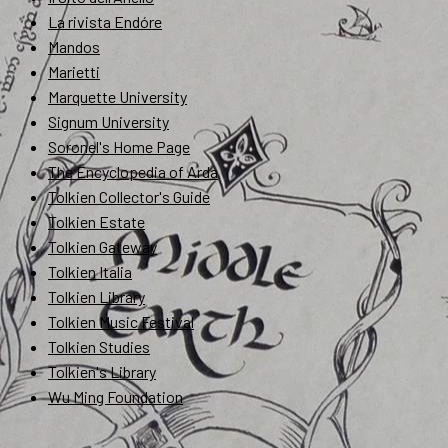
La rivista Endóre
Mandos
Marietti
Marquette University
Signum University
Soronel's Home Page
The Encyclopedia of Arda
Tolkien Collector's Guide
Tolkien Estate
Tolkien Gateway
Tolkien Italia
Tolkien Library
Tolkien Music Festival
Tolkien Studies
Tolkien's Library
Wu Ming Foundation