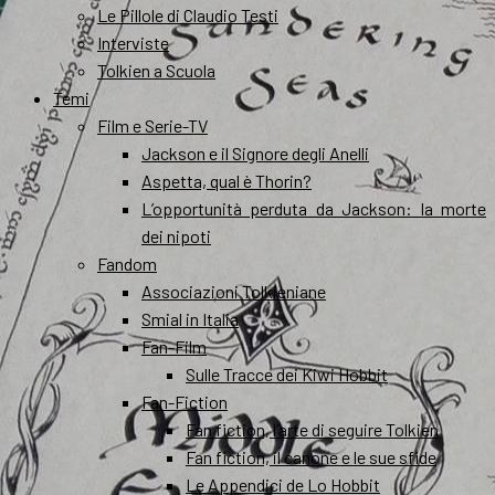
Le Pillole di Claudio Testi
Interviste
Tolkien a Scuola
Temi
Film e Serie-TV
Jackson e il Signore degli Anelli
Aspetta, qual è Thorin?
L’opportunità perduta da Jackson: la morte
dei nipoti
Fandom
Associazioni Tolkieniane
Smial in Italia
Fan-Film
Sulle Tracce dei Kiwi Hobbit
Fan-Fiction
Fan fiction, l’arte di seguire Tolkien
Fan fiction, il canone e le sue sfide
Le Appendici de Lo Hobbit