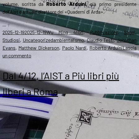
volume, scritta da
Roberto Arduini
, già primo presidente
dell’Aist e attuale direttore dei «Quaderni di Arda».
…
Scritto
Autore
Categorie
2025-12-19
2025-12-19
Wu Ming 4
libri
,
Pubblicazioni
,
Saggi
,
il
Tag
Studiosi
,
Uncategorized
ambientalismo
,
Claudio Testi
,
Jonathan
Evans
,
Matthew Dickerson
,
Paolo Nardi
,
Roberto Arduini
Lascia
su
un commento
Ent,
Elfi
Dal 4/12, l’AIST a Più libri più
ed
Eriador:
liberi a Roma
la
visione
ambientale
di
Tolkien