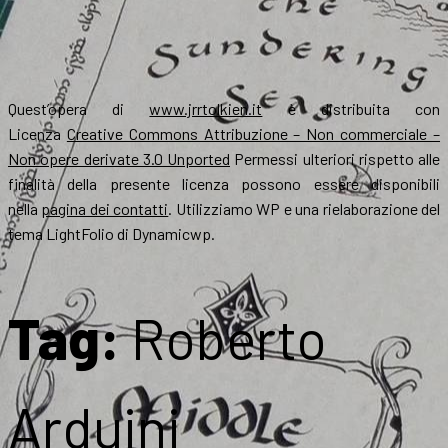
Quest’opera di
www.jrrtolkien.it
è distribuita con
Licenza
Creative Commons Attribuzione – Non commerciale –
Non opere derivate 3.0 Unported
Permessi ulteriori rispetto alle
finalità della presente licenza possono essere disponibili
nella
pagina dei contatti
. Utilizziamo WP e una rielaborazione del
tema LightFolio di Dynamicwp.
Tag:
Roberto
Arduini