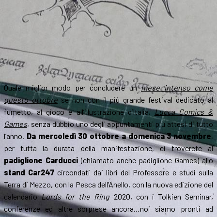
Roma
Quale miglior modo per concludere un
mese intenso come
questo ottobre
se non con il più grande festival dedicato al
fumetto, al gioco e all’illustrazione d’Italia,
Lucca Comics &
Games
, senza dubbio uno degli appuntamenti più attesi di tutto
l’anno.
Da mercoledì 30 ottobre a domenica 3 novembre
,
per tutta la durata della manifestazione, ci troverete al
padiglione Carducci
(chiamato anche padiglione Games) allo
stand Car247
circondati dai libri del Professore e studi sulla
Terra di Mezzo, con la Pesca dell’Anello, con la nuova edizione del
calendario
Lords for the Ring
2020, con i Tolkien Seminar,
conferenze ed altre sorprese ancora…noi siamo pronti ad