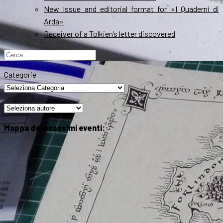
New Issue and editorial format for «I Quaderni di
Arda»
Receiver of a Tolkien’s letter discovered
Ricerca
per:
Categorie
Mappa dei prossimi eventi: