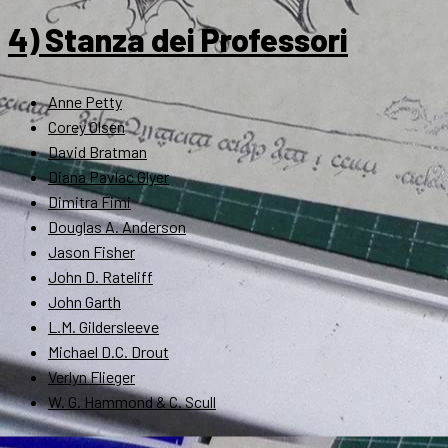
4) Stanza dei Professori
Anne Petty
Corey Olsen
David Bratman
Diana Pavlac Glyer
Dimitra Fimi
Douglas A. Anderson
Jason Fisher
John D. Rateliff
John Garth
L.M. Gildersleeve
Michael D.C. Drout
Verlyn Flieger
W. G. Hammond & C. Scull