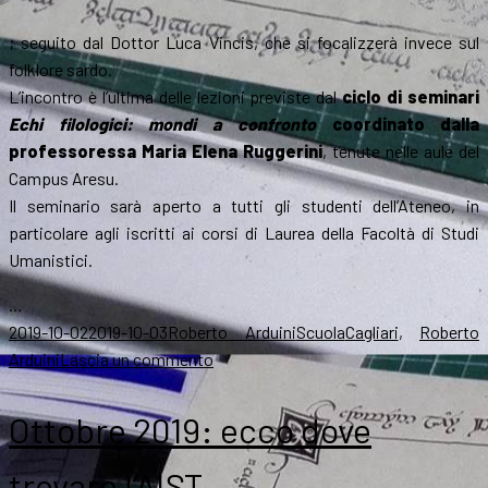
; seguito dal Dottor Luca Vincis, che si focalizzerà invece sul
folklore sardo.
L’incontro è l’ultima delle lezioni previste dal
ciclo di seminari
Echi filologici: mondi a confronto
coordinato dalla
professoressa Maria Elena Ruggerini
, tenute nelle aule del
Campus Aresu.
Il seminario sarà aperto a tutti gli studenti dell’Ateneo, in
particolare agli iscritti ai corsi di Laurea della Facoltà di Studi
Umanistici.
…
Scritto
Autore
Categorie
Tag
2019-10-02
2019-10-03
Roberto Arduini
Scuola
Cagliari
,
Roberto
il
su
Arduini
Lascia un commento
Cagliari,
all’università
Ottobre 2019: ecco dove
Arduini
su
trovare l’AIST