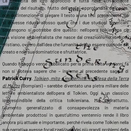
La politicità del loro approccio è tutta nella schiacciante
attualità del risultato, frutto dell’analisi approfondita dell’opera,
non dell’intenzione di piegare il testo a una tesi preconcetta. Se
si dovesse ridurre all’osso quello che i due studiosi americani
sostengono si potrebbe dire questo: nell’opera tolkieniana c’è
una visione ambientalista che nasce dal creazionismo ebraico-
cristiano, ovvero dall’idea che l’umanità debba essere custode del
creato e non sua dominatrice e sfruttatrice.
Quando il saggio venne pubblicato per la prima volta vent’anni fa
non si poteva sapere che – insieme al precedente saggio di
Patrick Curry
,
Tolkien, mito e modernità: in difesa della Terra
di Mezzo
(Bompiani) – sarebbe diventato una pietra miliare delle
letture ambientaliste dell’opera di Tolkien. Oggi è un classico
imprescindibile della critica tolkieniana. Ma soprattutto,
l’aumento generalizzato di consapevolezza in materia
ambientale prodottosi in quest’ultimo ventennio rende il libro
ancora più attuale e importante, perché rivela come Tolkien nella
sua narrativa avesse focalizzato uno dei più grandi problemi della