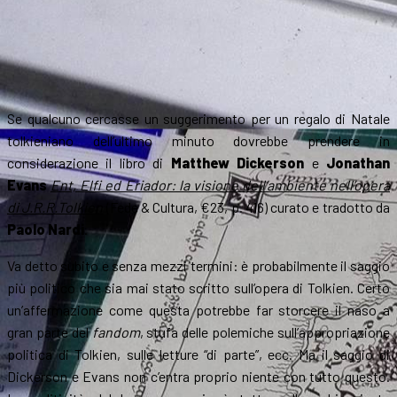
Se qualcuno cercasse un suggerimento per un regalo di Natale
tolkieniano dell’ultimo minuto dovrebbe prendere in
considerazione il libro di
Matthew Dickerson
e
Jonathan
Evans
Ent, Elfi ed Eriador: la visione dell’ambiente nell’opera
di J.R.R.Tolkien
(Fede & Cultura, €23, p. 416) curato e tradotto da
Paolo Nardi
.
Va detto subito e senza mezzi termini: è probabilmente il saggio
più politico che sia mai stato scritto sull’opera di Tolkien. Certo
un’affermazione come questa potrebbe far storcere il naso a
gran parte del
fandom
, stufa delle polemiche sull’appropriazione
politica di Tolkien, sulle letture “di parte”, ecc. Ma il saggio di
Dickerson e Evans non c’entra proprio niente con tutto questo.