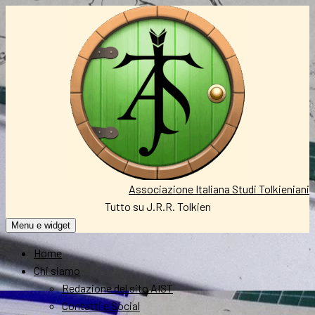
Vai
al
contenuto
Associazione Italiana Studi Tolkieniani
Tutto su J.R.R. Tolkien
Menu e widget
Home
Chi siamo
Redazione del sito AIST
Contatti e Social