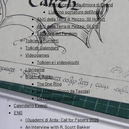
I retroscena della dimora di Elrond
L’ultimo portatore dell’Anello
Abiti della Terra di Mezzo: Gli Hobbit
Abiti della Terra di Mezzo: Gli Elfi
Il Signore del Fandom
Tolkien a Fumetti
Tolkien Calendars
Videogames
Tolkien e i videogiochi
Librigame
Gioco di Ruolo
The One Ring
Lo Hobbit (Gioco da Tavola)
Lo Hobbit in miniatura
Calendario Eventi
ENG
I Quaderni di Arda: Call for Papers 2026
An interview with R. Scott Bakker