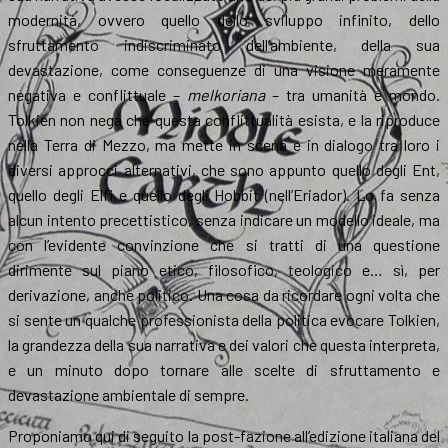
modernità, ovvero quello dello sviluppo infinito, dello
sfruttamento indiscriminato dell’ambiente, della sua
devastazione, come conseguenze di una visione meramente
negativa e conflittuale –
melkoriana
– tra umanità e mondo.
Tolkien non nega che questa conflittualità esista, e la riproduce
nella Terra di Mezzo, ma mette in scena e in dialogo tra loro i
diversi approcci alternativi, che sono appunto quello degli Ent,
quello degli Elfi e quello degli Hobbit (nell’Eriador). Lo fa senza
alcun intento precettistico, senza indicare un modello ideale, ma
con l’evidente convinzione che si tratti di una questione
dirimente sul piano etico, filosofico, teologico e… sì, per
derivazione, anche politico. Una cosa da ricordare ogni volta che
si sente un qualche professionista della politica evocare Tolkien,
la grandezza della sua narrativa e dei valori che questa interpreta,
e un minuto dopo tornare alle scelte di sfruttamento e
devastazione ambientale di sempre.
Proponiamo qui di seguito la post-fazione all’edizione italiana del