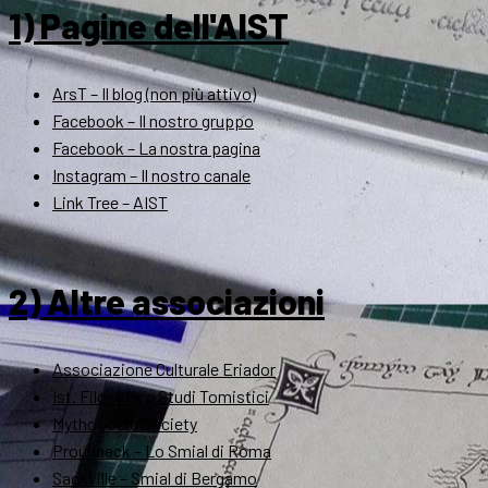
1) Pagine dell'AIST
ArsT – Il blog (non più attivo)
Facebook – Il nostro gruppo
Facebook – La nostra pagina
Instagram – Il nostro canale
Link Tree – AIST
2) Altre associazioni
Associazione Culturale Eriador
Ist. Filosofico Studi Tomistici
Mythopoeic Society
Proudneck – Lo Smial di Roma
Sackville – Smial di Bergamo