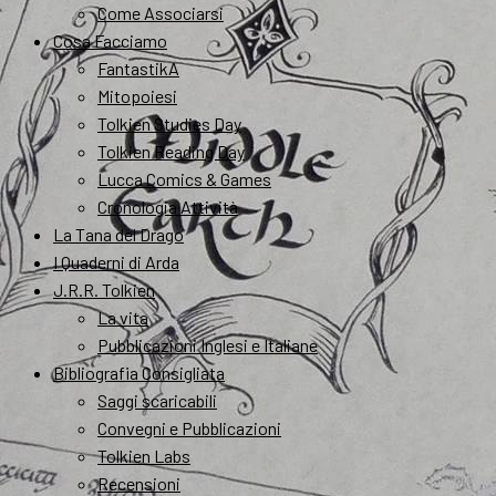
Come Associarsi
Cosa Facciamo
FantastikA
Mitopoiesi
Tolkien Studies Day
Tolkien Reading Day
Lucca Comics & Games
Cronologia Attività
La Tana del Drago
I Quaderni di Arda
J.R.R. Tolkien
La vita
Pubblicazioni Inglesi e Italiane
Bibliografia Consigliata
Saggi scaricabili
Convegni e Pubblicazioni
Tolkien Labs
Recensioni