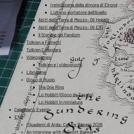
I retroscena della dimora di Elrond
L’ultimo portatore dell’Anello
Abiti della Terra di Mezzo: Gli Hobbit
Abiti della Terra di Mezzo: Gli Elfi
Il Signore del Fandom
Tolkien a Fumetti
Tolkien Calendars
Videogames
Tolkien e i videogiochi
Librigame
Gioco di Ruolo
The One Ring
Lo Hobbit (Gioco da Tavola)
Lo Hobbit in miniatura
Calendario Eventi
ENG
I Quaderni di Arda: Call for Papers 2026
An interview with R. Scott Bakker