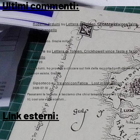
Ultimi commenti:
Roberto Arduini
su
Lettera di Tolkien, Crickhowell vince l’asta
e fa un appello
2026-07-20
Ora è sistemato. Grazie mille!
Daniela
su
Lettera di Tolkien, Crickhowell vince l’asta e fa un
appello
2026-07-20
Salve a tutti, ho provato a cliccare sul link della raccolta fondi ma mi dice
che non esiste. Grazie
Gipsoteco
su
Tre anni con Fatica… Lost in translation
2026-07-10
Passatemi la battuta: e lasciamo che chi si lamenta aspetti il 2043 (o giù di
lì), così una volta scaduti…
Link esterni
: