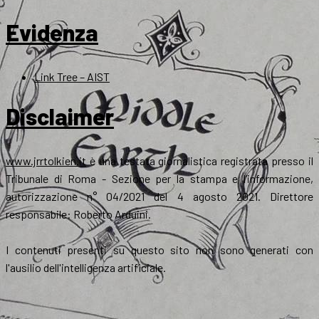
Evidenza
Link Tree – AIST
Disclaimer
www.jrrtolkien.it
è una testata giornalistica registrata presso il
Tribunale di Roma - Sezione per la stampa e l’informazione,
autorizzazione n° 04/2021 del 4 agosto 2021. Direttore
responsabile: Roberto Arduini.
I contenuti presenti su questo sito non sono generati con
l'ausilio dell'intelligenza artificiale.