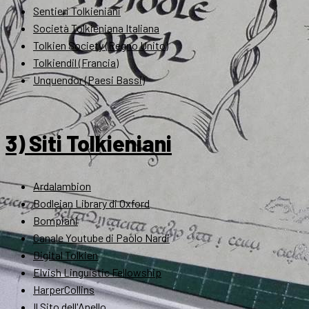
Sentieri Tolkieniani
Società Tolkieniana Italiana
Tolkien Society (Regno Unito)
Tolkiendil (Francia)
Unquendor (Paesi Bassi)
3) Siti Tolkieniani
Ardalambion
Bodleian Library di Oxford
Bompiani
Canale Youtube di Paolo Nardi
Digital Tolkien
Elvish Linguistic Fellowship
HarperCollins
Il Sito dell'Anello