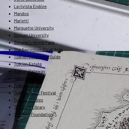
La rivista Endóre
Mandos
Marietti
Marquette University
Signum University
Soronel's Home Page
The Encyclopedia of Arda
Tolkien Collector's Guide
Tolkien Estate
Tolkien Gateway
Tolkien Italia
Tolkien Library
Tolkien Music Festival
Tolkien Studies
Tolkien's Library
Wu Ming Foundation