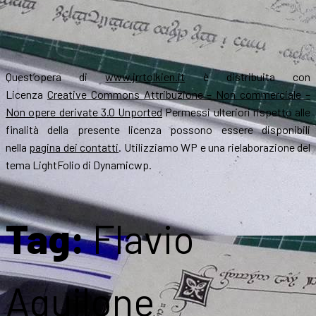
Quest’opera di
www.jrrtolkien.it
è distribuita con
Licenza
Creative Commons Attribuzione – Non commerciale –
Non opere derivate 3.0 Unported
Permessi ulteriori rispetto alle
finalità della presente licenza possono essere disponibili
nella
pagina dei contatti
. Utilizziamo WP e una rielaborazione del
tema LightFolio di Dynamicwp.
Tag:
Flavio
Aquilone