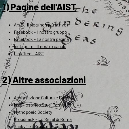
1) Pagine dell'AIST
ArsT – Il blog (non più attivo)
Facebook – Il nostro gruppo
Facebook – La nostra pagina
Instagram – Il nostro canale
Link Tree – AIST
2) Altre associazioni
Associazione Culturale Eriador
Ist. Filosofico Studi Tomistici
Mythopoeic Society
Proudneck – Lo Smial di Roma
Sackville – Smial di Bergamo