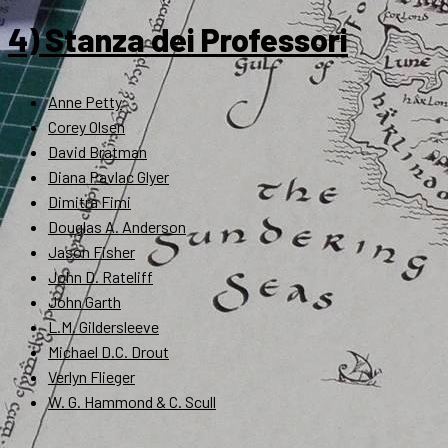
4) Stanza dei Professori
Anne Petty
Corey Olsen
David Bratman
Diana Pavlac Glyer
Dimitra Fimi
Douglas A. Anderson
Jason Fisher
John D. Rateliff
John Garth
L.M. Gildersleeve
Michael D.C. Drout
Verlyn Flieger
W. G. Hammond & C. Scull