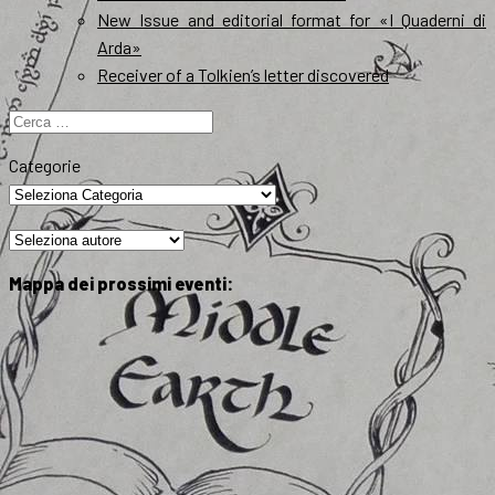
New Issue and editorial format for «I Quaderni di
Arda»
Receiver of a Tolkien’s letter discovered
Ricerca
per:
Categorie
Mappa dei prossimi eventi: