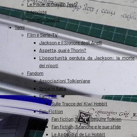
Le Pillole di Claudio Testi
Interviste
Tolkien a Scuola
Temi
Film e Serie-TV
Jackson e il Signore degli Anelli
Aspetta, qual è Thorin?
L’opportunità perduta da Jackson: la morte
dei nipoti
Fandom
Associazioni Tolkieniane
Smial in Italia
Fan-Film
Sulle Tracce dei Kiwi Hobbit
Fan-Fiction
Fan fiction, l’arte di seguire Tolkien
Fan fiction, il canone e le sue sfide
Le Appendici de Lo Hobbit