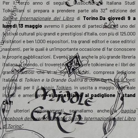
Per il terzo anno di seguito, l’Associazione Italiana Studi
Tolkieniani si prepara a prendere parte alla 32° edizione del
Salone Internazionale del Libro
di
Torino
.
Da giovedì 9 a
lunedì 13 maggio
avremo il piacere di partecipare ad uno dei
festival culturali più grandi e prestigiosi d’Italia, con più di 125.000
visitatori e ben 1.000 espositori, tra grandi editori e case editrici
nascenti, per le quali è un’importante occasione di far conoscere
le proprie pubblicazioni. Evento che è anche la più grande libreria
italiana al mondo, ci troverete con le opere tolkieniane e i libri dei
grandi studiosi che vi si sono dedicati, compresa l’edizione
italiana di
Tolkien e la Grande Guerra
di John Garth tra le fonti
principali per il
il biopic
Tolkien
, in uscita a maggio nelle sale
inglesi e americane:
vi aspettiamo al padiglione 1 stand
C47!
Per ulteriori aggiornamenti, segnaliamo anche la
pagina
facebook dell’evento “L’Aist al Salone Internazionale del Libro
di Torino”
.