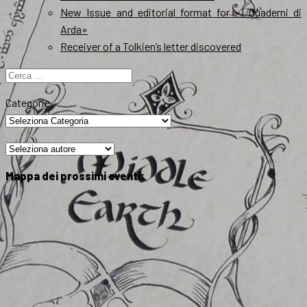
New Issue and editorial format for «I Quaderni di
Arda»
Receiver of a Tolkien’s letter discovered
Ricerca
per:
Categorie
Mappa dei prossimi eventi: