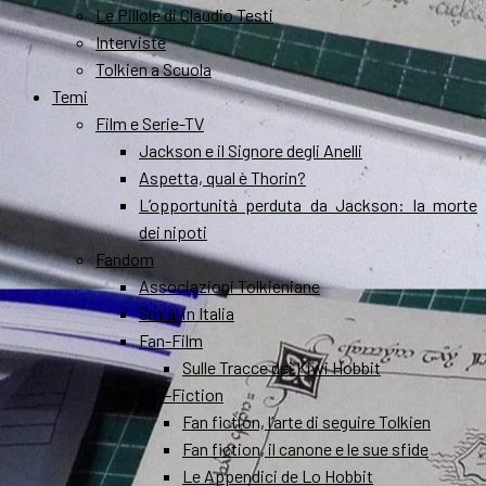
Le Pillole di Claudio Testi
Interviste
Tolkien a Scuola
Temi
Film e Serie-TV
Jackson e il Signore degli Anelli
Aspetta, qual è Thorin?
L’opportunità perduta da Jackson: la morte
dei nipoti
Fandom
Associazioni Tolkieniane
Smial in Italia
Fan-Film
Sulle Tracce dei Kiwi Hobbit
Fan-Fiction
Fan fiction, l’arte di seguire Tolkien
Fan fiction, il canone e le sue sfide
Le Appendici de Lo Hobbit