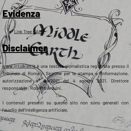
Evidenza
Link Tree – AIST
Disclaimer
www.jrrtolkien.it
è una testata giornalistica registrata presso il
Tribunale di Roma - Sezione per la stampa e l’informazione,
autorizzazione n° 04/2021 del 4 agosto 2021. Direttore
responsabile: Roberto Arduini.
I contenuti presenti su questo sito non sono generati con
l'ausilio dell'intelligenza artificiale.