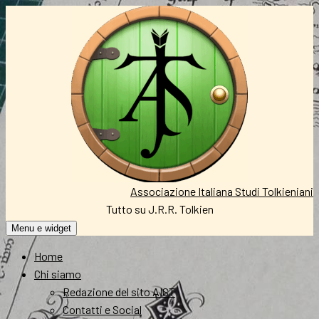
Vai
al
contenuto
Associazione Italiana Studi Tolkieniani
Tutto su J.R.R. Tolkien
Menu e widget
Home
Chi siamo
Redazione del sito AIST
Contatti e Social