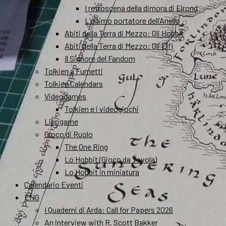
I retroscena della dimora di Elrond
L’ultimo portatore dell’Anello
Abiti della Terra di Mezzo: Gli Hobbit
Abiti della Terra di Mezzo: Gli Elfi
Il Signore del Fandom
Tolkien a Fumetti
Tolkien Calendars
Videogames
Tolkien e i videogiochi
Librigame
Gioco di Ruolo
The One Ring
Lo Hobbit (Gioco da Tavola)
Lo Hobbit in miniatura
Calendario Eventi
ENG
I Quaderni di Arda: Call for Papers 2026
An interview with R. Scott Bakker