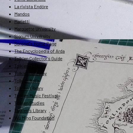
La rivista Endóre
Mandos
Marietti
Marquette University
Signum University
Soronel's Home Page
The Encyclopedia of Arda
Tolkien Collector's Guide
Tolkien Estate
Tolkien Gateway
Tolkien Italia
Tolkien Library
Tolkien Music Festival
Tolkien Studies
Tolkien's Library
Wu Ming Foundation