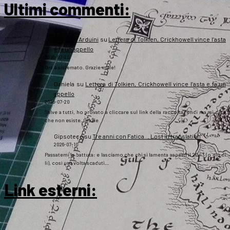
Ultimi commenti:
Roberto Arduini
su
Lettera di Tolkien, Crickhowell vince l’asta
e fa un appello
2026-07-20
Ora è sistemato. Grazie mille!
Daniela
su
Lettera di Tolkien, Crickhowell vince l’asta e fa un
appello
2026-07-20
Salve a tutti, ho provato a cliccare sul link della raccolta fondi ma mi dice
che non esiste. Grazie
Gipsoteco
su
Tre anni con Fatica… Lost in translation
2026-07-10
Passatemi la battuta: e lasciamo che chi si lamenta aspetti il 2043 (o giù di
lì), così una volta scaduti…
Link esterni
: