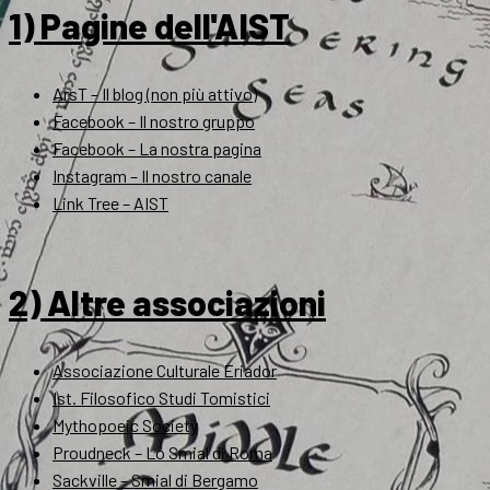
1) Pagine dell'AIST
ArsT – Il blog (non più attivo)
Facebook – Il nostro gruppo
Facebook – La nostra pagina
Instagram – Il nostro canale
Link Tree – AIST
2) Altre associazioni
Associazione Culturale Eriador
Ist. Filosofico Studi Tomistici
Mythopoeic Society
Proudneck – Lo Smial di Roma
Sackville – Smial di Bergamo