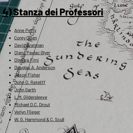
4) Stanza dei Professori
Anne Petty
Corey Olsen
David Bratman
Diana Pavlac Glyer
Dimitra Fimi
Douglas A. Anderson
Jason Fisher
John D. Rateliff
John Garth
L.M. Gildersleeve
Michael D.C. Drout
Verlyn Flieger
W. G. Hammond & C. Scull