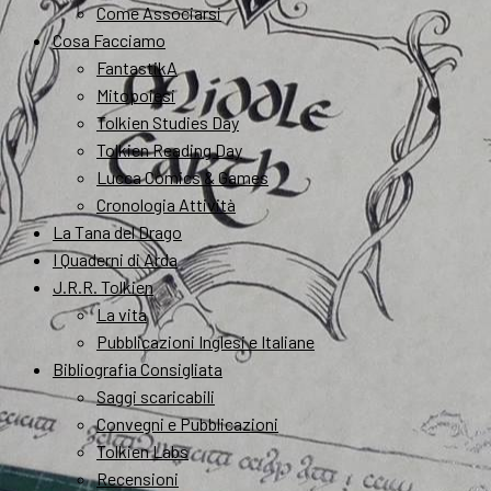
Come Associarsi
Cosa Facciamo
FantastikA
Mitopoiesi
Tolkien Studies Day
Tolkien Reading Day
Lucca Comics & Games
Cronologia Attività
La Tana del Drago
I Quaderni di Arda
J.R.R. Tolkien
La vita
Pubblicazioni Inglesi e Italiane
Bibliografia Consigliata
Saggi scaricabili
Convegni e Pubblicazioni
Tolkien Labs
Recensioni