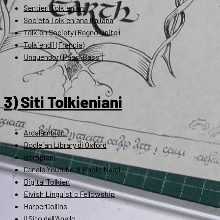
Sentieri Tolkieniani
Società Tolkieniana Italiana
Tolkien Society (Regno Unito)
Tolkiendil (Francia)
Unquendor (Paesi Bassi)
3) Siti Tolkieniani
Ardalambion
Bodleian Library di Oxford
Bompiani
Canale Youtube di Paolo Nardi
Digital Tolkien
Elvish Linguistic Fellowship
HarperCollins
Il Sito dell'Anello